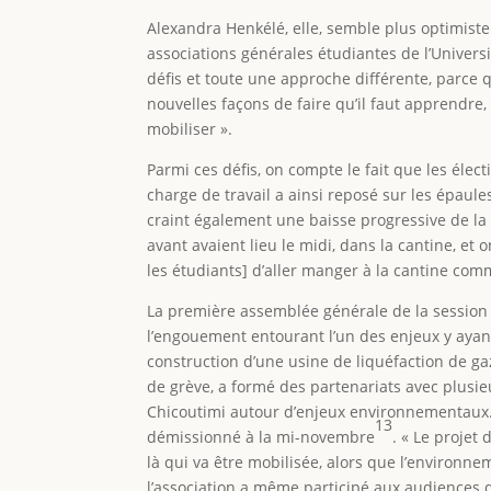
Alexandra Henkélé, elle, semble plus optimiste
associations générales étudiantes de l’Unive
défis et toute une approche différente, parce qu
nouvelles façons de faire qu’il faut apprendre
mobiliser ».
Parmi ces défis, on compte le fait que les éle
charge de travail a ainsi reposé sur les épaul
craint également une baisse progressive de la 
avant avaient lieu le midi, dans la cantine, et o
les étudiants] d’aller manger à la cantine comm
La première assemblée générale de la session 
l’engouement entourant l’un des enjeux y ayant
construction d’une usine de liquéfaction de 
de grève, a formé des partenariats avec plusie
Chicoutimi autour d’enjeux environnementaux. 
13
démissionné à la mi-novembre
. « Le projet
là qui va être mobilisée, alors que l’environne
l’association a même participé aux audiences 