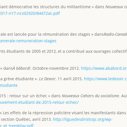
ant démocratise les structures du militantisme » dans
Nouveaux ca
/2017-n17-ncs02920/84472ac.pdf
rale est lancée pour la rémunération des stages » dans
Radio-Canad
generale-remuneration-stages
s étudiants de 2005 et 2012, et a contribué aux ouvrages collecti
 » dans
À bâbord!
. Octobre-novembre 2012.
https://www.ababord.or
a grève étudiante ».
Le Devoir
, 11 avril 2015.
https://www.ledevoir.
etudiante
015 : retour sur un échec » dans
Nouveaux Cahiers du socialisme
. A
ouvement-etudiant-de-2015-retour-echec/
Les effets de la répression policière visant les manifestants dans
 - section Québec, avril 2013.
http://liguedesdroitsqc.org/wp-
r_et_tremblay.pdf