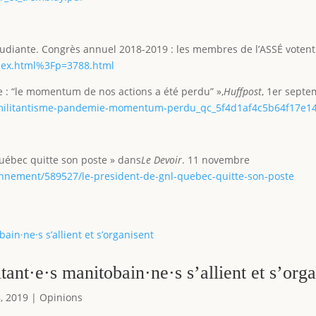
udiante. Congrès annuel 2018-2019 : les membres de l’ASSÉ votent e
index.html%3Fp=3788.html
 : “le momentum de nos actions a été perdu” »,
Huffpost
, 1er sept
y/militantisme-pandemie-momentum-perdu_qc_5f4d1af4c5b64f17e1
uébec quitte son poste » dans
Le Devoir
. 11 novembre
onnement/589527/le-president-de-gnl-quebec-quitte-son-poste
itant·e·s manitobain·ne·s s’allient et s’org
, 2019
|
Opinions