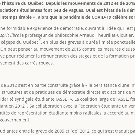
 l’histoire du Québec. Depuis les mouvements de 2012 et de 2015
ciations étudiantes font peu de vagues. Quel est l’état de la dé
printemps érable », alors que la pandémie de COVID-19 célèbre so
 formidable expérience de démocratie, ouvrant à l’idée qu’il est 
Esprit libre
le professeur de philosophie Arnaud Theurillat-Cloutier. 
2
es cégeps du Québec
, en plus des grèves à durée limitée ponctuel
e. On peut penser au mouvement de 2015 contre les mesures d’aust
ève pour réclamer la rémunération des stages et de la formation pro
ouvement des carrés rouges.
n de 2012 s’est en partie construite grâce à « la persistance d’une i
e structures et de pratiques de démocratie directe et d’actions de 
idarité syndicale étudiante [ASSÉ] ». La coalition large de l’ASSÉ, f
5
iant en 2012
. Sa collaboration avec la Fédération étudiante unive
ntités de représentation étudiante moins radicales, a accordé au m
e gouvernement.
udiantes entre la grève de 2005 et [de] 2012, ce qui s’est traduit 