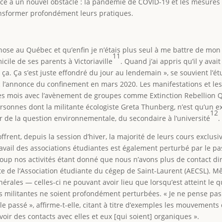
face à un nouvel obstacle : la pandémie de COVID-19 et les mesures 
ransformer profondément leurs pratiques.
 chose au Québec et qu’enfin je n’étais plus seul à me battre de mon
11
icile de ses parents à Victoriaville
. Quand j’ai appris qu’il y av
s ça. Ça s’est juste effondré du jour au lendemain », se souvient l’
avec l’annonce du confinement en mars 2020. Les manifestations et l
es mois avec l’avènement de groupes comme Extinction Rebellion Q
ersonnes dont la militante écologiste Greta Thunberg, n’est qu’un 
12
ur de la question environnementale, du secondaire à l’université
.
frent, depuis la session d’hiver, la majorité de leurs cours exclusi
travail des associations étudiantes est également perturbé par le pa
oup nos activités étant donné que nous n’avons plus de contact d
te de l’Association étudiante du cégep de Saint-Laurent (AECSL). Mêm
énérales — celles-ci ne pouvant avoir lieu que lorsqu’est atteint 
tés militantes ne soient profondément perturbées. « Je ne pense pa
 passé », affirme-t-elle, citant à titre d’exemples les mouvements 
voir des contacts avec elles et eux [qui soient] organiques ».