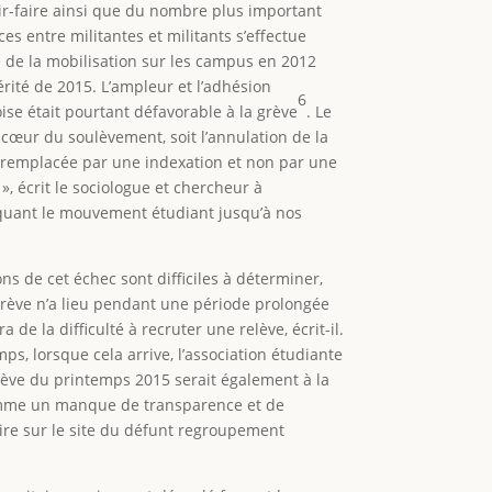
oir-faire ainsi que du nombre plus important
es entre militantes et militants s’effectue
é de la mobilisation sur les campus en 2012
rité de 2015. L’ampleur et l’adhésion
6
se était pourtant défavorable à la grève
. Le
œur du soulèvement, soit l’annulation de la
é remplacée par une indexation et non par une
», écrit le sociologue et chercheur à
loquant le mouvement étudiant jusqu’à nos
sons de cet échec sont difficiles à déterminer,
 grève n’a lieu pendant une période prolongée
e la difficulté à recruter une relève, écrit-il.
ps, lorsque cela arrive, l’association étudiante
rève du printemps 2015 serait également à la
s comme un manque de transparence et de
lire sur le site du défunt regroupement