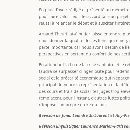
En plus d’avoir rédigé et présenté un mémoir
pour faire valoir leur désaccord face au projet
réussi à relancer le débat et à susciter l’inté
Arnaud Theurillat-Cloutier laisse entendre pl
nous donner la qualité de ces liens qui émergent
perte importante, car nous avons besoin de lie
perspectives en sortant du confort de nos certi
En attendant la fin de la crise sanitaire et le 
faudra se surpasser d’ingéniosité pour redéfi
social et la précarité économique qui n’éparg
principal demeure la représentation et la dé
des cours et frais de scolarités jugés trop él
remplacent, pour l’instant, d’autres luttes pol
n’impose son propre ordre du jour.
Révision de fond: Léandre St-Laurent et Any-Pi
Révision linguistique: Laurence Marion-Parisea