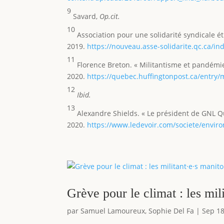
9
Savard,
Op.cit.
10
Association pour une solidarité syndicale ét
2019.
https://nouveau.asse-solidarite.qc.ca/
11
Florence Breton. « Militantisme et pandémie
2020.
https://quebec.huffingtonpost.ca/entr
12
Ibid.
13
Alexandre Shields. « Le président de GNL Q
2020.
https://www.ledevoir.com/societe/envir
Grève pour le climat : les mil
par
Samuel Lamoureux
,
Sophie Del Fa
|
Sep 18