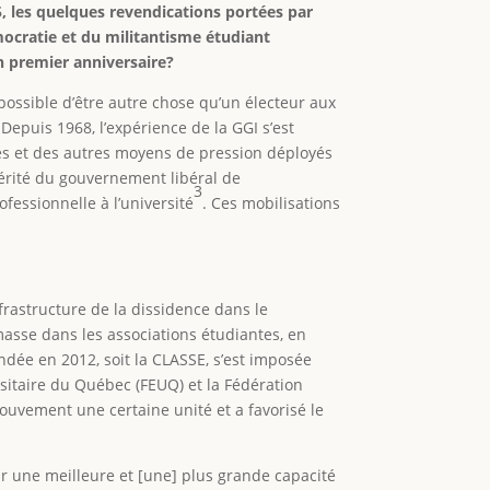
, les quelques revendications portées par
mocratie et du militantisme étudiant
n premier anniversaire?
possible d’être autre chose qu’un électeur aux
Depuis 1968, l’expérience de la GGI s’est
les et des autres moyens de pression déployés
érité du gouvernement libéral de
3
fessionnelle à l’université
. Ces mobilisations
nfrastructure de la dissidence dans le
masse dans les associations étudiantes, en
ondée en 2012, soit la CLASSE, s’est imposée
rsitaire du Québec (FEUQ) et la Fédération
ouvement une certaine unité et a favorisé le
par une meilleure et [une] plus grande capacité