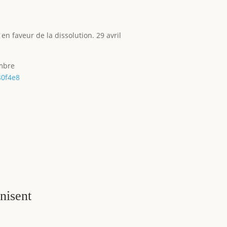
n faveur de la dissolution. 29 avril
embre
40f4e8
anisent