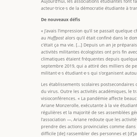
Aujourd’hui, les associations étudiantes font 
acteur·trice·s de la démocratie étudiante à t
De nouveaux défis
« J’avais l’impression qu’il se passait quelque
au
Huffpost
alors qu’il était confiné dans le dom
c’était ça ma vie. […] Depuis un an je préparai
activités militantes écologistes ont pris fin 
climatiques étaient fréquentes depuis quelqu
septembre 2019, qui a attiré des milliers de p
militant·e·s étudiant·e·s qui s’organisent auto
Les établissements scolaires postsecondaires of
du virus. Outre les activités académiques, le 
visioconférences. « La pandémie affecte beauc
Ariane Monzerolle, exécutante à la vie étudian
régulières et la majorité de ses assemblées g
l’association —, Ariane redoute que les activi
prendre des actions provinciales comme dans le
difficile [de] rassembler des personnes et [d’]a