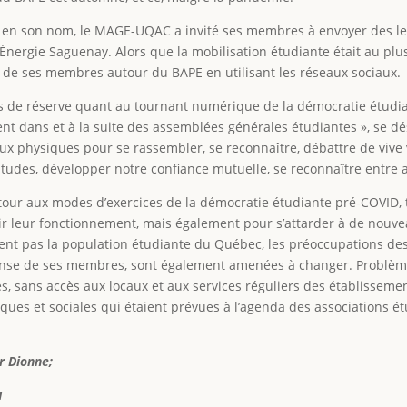
e en son nom, le MAGE-UQAC a invité ses membres à envoyer des le
 Énergie Saguenay. Alors que la mobilisation étudiante était au plus
rêt de ses membres autour du BAPE en utilisant les réseaux sociaux.
us de réserve quant au tournant numérique de la démocratie étudia
 dans et à la suite des assemblées générales étudiantes », se désole-
ux physiques pour se rassembler, se reconnaître, débattre de vive 
tudes, développer notre confiance mutuelle, se reconnaître entre al
retour aux modes d’exercices de la démocratie étudiante pré-COVID, to
nir leur fonctionnement, mais également pour s’attarder à de nouve
nent pas la population étudiante du Québec, les préoccupations des
fense de ses membres, sont également amenées à changer. Problème
evés, sans accès aux locaux et aux services réguliers des établisse
itiques et sociales qui étaient prévues à l’agenda des associations é
er Dionne;
u