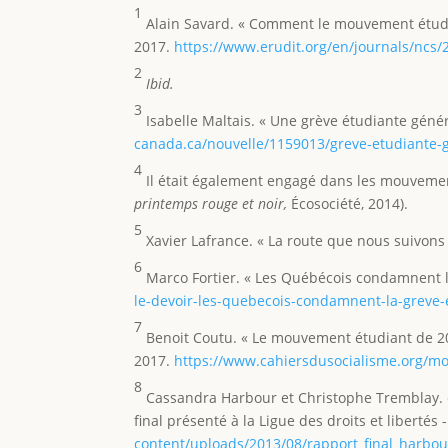
1
Alain Savard. « Comment le mouvement étudi
2017.
https://www.erudit.org/en/journals/ncs
2
Ibid.
3
Isabelle Maltais. « Une grève étudiante géné
canada.ca/nouvelle/1159013/greve-etudiante-
4
Il était également engagé dans les mouvement
printemps rouge et noir,
Écosociété, 2014).
5
Xavier Lafrance. « La route que nous suivons
6
Marco Fortier. « Les Québécois condamnent l
le-devoir-les-quebecois-condamnent-la-greve-
7
Benoit Coutu. « Le mouvement étudiant de 2
2017.
https://www.cahiersdusocialisme.org/m
8
Cassandra Harbour et Christophe Tremblay. « 
final présenté à la Ligue des droits et libertés
content/uploads/2013/08/rapport_final_harbou