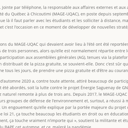
. Jointe par téléphone, la responsable aux affaires externes et au
rsité du Québec à Chicoutimi (MAGE-UQAC), en poste depuis septem
e là il faut parler avec les étudiants et les solliciter à distance, 
, et c’est l’occasion en ce moment de développer de nouvelles strat
ctions du MAGE-UQAC qui devaient avoir lieu à l’été ont été reporté
es de trois personnes, alors qu’elle est normalement répartie entr
participation aux assemblées générales (AG), tenues via la platef
n distribuait de la pizza gratuite, se souvient-elle. Donc c’est sûr q
e tous les jours, de prendre une pizza gratuite et d’être au courant 
d’automne 2020 a, contre toute attente, attiré beaucoup de partici
 été abordés, soit la lutte contre le projet Énergie Saguenay de GN
gaz naturel remonte à plus de trois ans. Depuis 2017, le MAGE-UQA
urs groupes de défense de l’environnement et, surtout, a réussi à m
Un engouement qu’elle explique par la portée majeure du projet d
 de loi 21, ça touche beaucoup les étudiants en droit ou en éducat
ment, ça touche vraiment n’importe qui », soutient la militante et ét
du BAPE cet automne, et ce, malgré la pandémie.