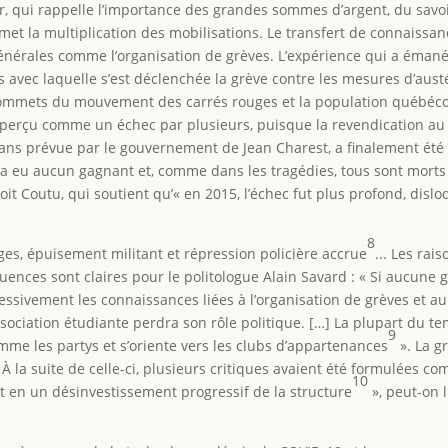
ier, qui rappelle l’importance des grandes sommes d’argent, du sav
met la multiplication des mobilisations. Le transfert de connaissanc
générales comme l’organisation de grèves. L’expérience qui a éman
 avec laquelle s’est déclenchée la grève contre les mesures d’austé
sommets du mouvement des carrés rouges et la population québécoi
erçu comme un échec par plusieurs, puisque la revendication au c
q ans prévue par le gouvernement de Jean Charest, a finalement ét
’y a eu aucun gagnant et, comme dans les tragédies, tous sont morts 
it Coutu, qui soutient qu’« en 2015, l’échec fut plus profond, dis
8
rges, épuisement militant et répression policière accrue
... Les rai
équences sont claires pour le politologue Alain Savard : « Si aucune
sivement les connaissances liées à l’organisation de grèves et aura d
sociation étudiante perdra son rôle politique. […] La plupart du tem
9
comme les partys et s’oriente vers les clubs d’appartenances
». La g
« À la suite de celle-ci, plusieurs critiques avaient été formulée
10
t en un désinvestissement progressif de la structure
», peut-on 