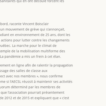
sanitaires qui en ont découlé forcent les
 bord, raconte Vincent Boisclair
ait un mouvement de grève qui s’annonçait,
étudiant en environnement de 25 ans, dont les
es actions pour lutter contre les changements
uébec. La marche pour le climat de
exemple de la mobilisation multiforme des
 La pandémie a mis un frein à cet élan.
vement en ligne afin de ralentir la propagation
ssage des salles de classe aux
irect avec nos membres », nous confirme
e si l’AECSL réussit à maintenir ses activités
le quorum déterminé par les membres de
s que l’association pourrait présentement
de 2012 et de 2015 et expliquant que « c’est