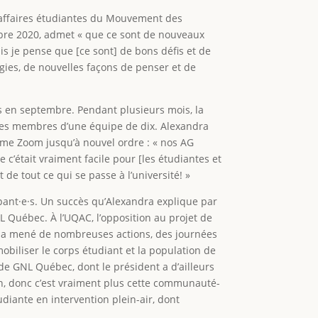
x affaires étudiantes du Mouvement des
bre 2020, admet « que ce sont de nouveaux
mais je pense que [ce sont] de bons défis et de
égies, de nouvelles façons de penser et de
es en septembre. Pendant plusieurs mois, la
e les membres d’une équipe de dix. Alexandra
orme Zoom jusqu’à nouvel ordre : « nos AG
ue c’était vraiment facile pour [les étudiantes et
de tout ce qui se passe à l’université! »
pant·e·s. Un succès qu’Alexandra explique par
L Québec. À l’UQAC, l’opposition au projet de
C a mené de nombreuses actions, des journées
obiliser le corps étudiant et la population de
e GNL Québec, dont le président a d’ailleurs
ion, donc c’est vraiment plus cette communauté-
udiante en intervention plein-air, dont