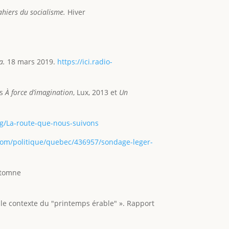
hiers du socialisme.
Hiver
a.
18 mars 2019.
https://ici.radio-
fs
À force d’imagination
, Lux, 2013 et
Un
g/La-route-que-nous-suivons
com/politique/quebec/436957/sondage-leger-
utomne
 le contexte du "printemps érable" ». Rapport