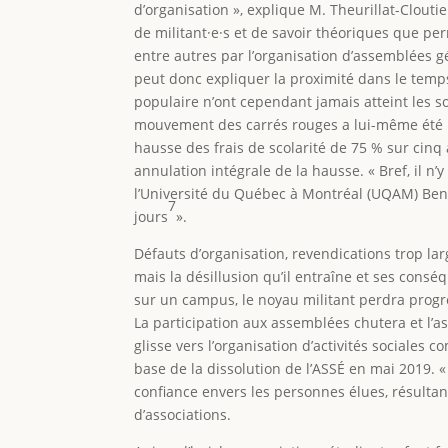
d’organisation », explique M. Theurillat-Clout
de militant·e·s et de savoir théoriques que per
entre autres par l’organisation d’assemblées 
peut donc expliquer la proximité dans le temps
populaire n’ont cependant jamais atteint les 
mouvement des carrés rouges a lui-même été p
hausse des frais de scolarité de 75 % sur cin
annulation intégrale de la hausse. « Bref, il n
l’Université du Québec à Montréal (UQAM) Beno
7
jours
».
Défauts d’organisation, revendications trop la
mais la désillusion qu’il entraîne et ses cons
sur un campus, le noyau militant perdra progres
La participation aux assemblées chutera et l’as
glisse vers l’organisation d’activités sociales 
base de la dissolution de l’ASSÉ en mai 2019. 
confiance envers les personnes élues, résultan
d’associations.