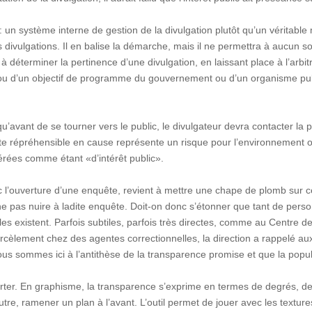
i : un système interne de gestion de la divulgation plutôt qu’un vérita
 divulgations. Il en balise la démarche, mais il ne permettra à aucun 
à déterminer la pertinence d’une divulgation, en laissant place à l’arbit
ue ou d’un objectif de programme du gouvernement ou d’un organisme pu
.
7, qu’avant de se tourner vers le public, le divulgateur devra contacter la
cte répréhensible en cause représente un risque pour l’environnement ou
érées comme étant «d’intérêt public».
ec l’ouverture d’une enquête, revient à mettre une chape de plomb sur 
 pas nuire à ladite enquête. Doit-on donc s’étonner que tant de person
elles existent. Parfois subtiles, parfois très directes, comme au Centre 
rcèlement chez des agentes correctionnelles, la direction a rappelé aux 
ous sommes ici à l’antithèse de la transparence promise et que la popula
 porter. En graphisme, la transparence s’exprime en termes de degrés, 
tre, ramener un plan à l’avant. L’outil permet de jouer avec les textur