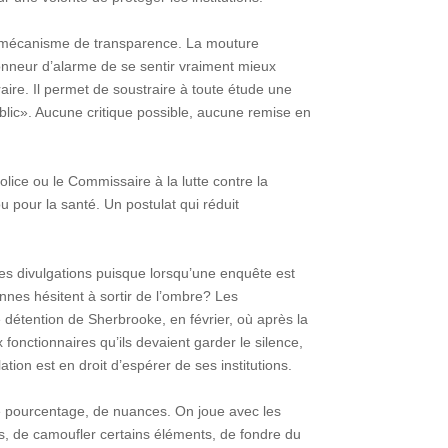
ble mécanisme de transparence. La mouture
sonneur d’alarme de se sentir vraiment mieux
raire. Il permet de soustraire à toute étude une
blic». Aucune critique possible, aucune remise en
 police ou le Commissaire à la lutte contre la
 pour la santé. Un postulat qui réduit
ces divulgations puisque lorsqu’une enquête est
nes hésitent à sortir de l’ombre? Les
de détention de Sherbrooke, en février, où après la
fonctionnaires qu’ils devaient garder le silence,
tion est en droit d’espérer de ses institutions.
de pourcentage, de nuances. On joue avec les
es, de camoufler certains éléments, de fondre du