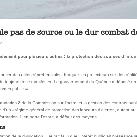
ule pas de source ou le dur combat d
ec
ndement pour plusieurs autres : la protection des sources d’infor
noncer des actes répréhensibles, braquer les projecteurs sur des réali
arde toujours à se manifester. Le gouvernement du Québec a déposé un p
nismes publics».
ndation 8 de la Commission sur l’octroi et la gestion des contrats public
’un «régime général de protection des lanceurs d’alerte», autant au pu
nformation. Il en porte l’esprit, à défaut des moyens.
ons
ation de la divulgation, il aurait fallu que l’intérêt public ait préséance 