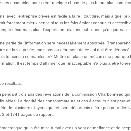
ier des ensembles pour créer quelque chose de plus beau, plus complex
ns, avec l’entreprise privée est facile à faire : tout dire, mais à quel p
t forcément mieux servie si tous les faits étaient connus et accessibles
ompte désormais plus d’experts en relations publiques qu’en journalis
e partie de l’information sera nécessairement absorbée. Transparence?
tre de la vie privée, mais pas au détriment de ce qui doit être dénoncé
iels témoins à se manifester? Mettre en place un mécanisme pour que l
ormation. Il est temps d’affirmer que l’inacceptable n’a plus à être tol
de résultats.
ri pendant trois ans des révélations de la commission Charbonneau qui 
buables. La docilité des consommateurs et des électeurs n’est peut-êtr
 tête de plusieurs citoyens qui refusent désormais d’être pris pour des
ns $ et 1741 pages de rapport.
té démocratique qui a été mise à mal avec un vent de méfiance et de sce