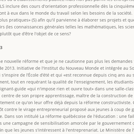
LS inclure des cours d'orientation professionnelle dès la cinquième
ront à eux dans le monde du travail selon les besoins de la société. I
 plus pratiques» (5) afin qu'il parvienne à élaborer ses projets et qu
oirs (les connaissances générales telles les mathématiques, les scienc
plutôt que d’être l'objet de ce sens?
13
 une nouvelle réforme et que je ne cautionne pas plus les demande
 de 2013. Initiative de l'Institut du Nouveau Monde et intégrée au 
 s'inspire de l’École d’été et qui «est reconnue depuis cinq ans au 
t, tout en requérant la qualité de l'enseignement, les étudiants-e
gnant-guide «qui n'impose rien et ouvre tout» dans une salle-clas
u centre de son propre apprentissage, maître de la construction de
xactement ce qu'on leur offre déjà depuis la réforme constructivis
utôt contre le virage entrepreneurial proposé aux jeunes à coup de
. Dans son intitulé La réforme québécoise de l'éducation : une fa
ns une campagne de sensibilisation amorcée par le gouvernement qué
 que les jeunes s'intéressent à l'entreprenariat. Le Ministère de l'