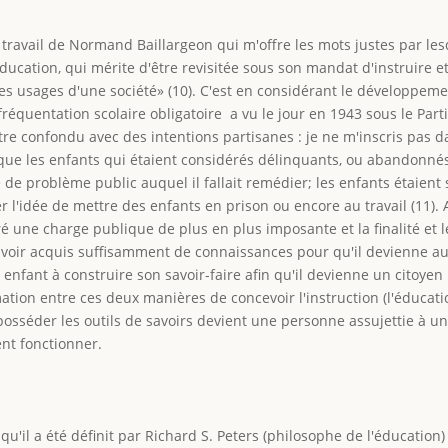
le travail de Normand Baillargeon qui m'offre les mots justes par l
'éducation, qui mérite d'être revisitée sous son mandat d'instruire
es usages d'une société» (10). C'est en considérant le développeme
fréquentation scolaire obligatoire a vu le jour en 1943 sous le Part
tre confondu avec des intentions partisanes : je ne m'inscris pas d
poque les enfants qui étaient considérés délinquants, ou abandonné
de problème public auquel il fallait remédier; les enfants étaien
r l'idée de mettre des enfants en prison ou encore au travail (11). A
une charge publique de plus en plus imposante et la finalité et les
 avoir acquis suffisamment de connaissances pour qu'il devienne au
n enfant à construire son savoir-faire afin qu'il devienne un citoy
tion entre ces deux manières de concevoir l'instruction (l'éducati
osséder les outils de savoirs devient une personne assujettie à un
ent fonctionner.
qu'il a été définit par Richard S. Peters (philosophe de l'éducation