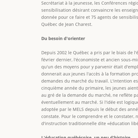
Secrétariat à la jeunesse, les Conférences rég
sensibilisation désirant convaincre les enseign
donnée pour ce faire et 75 agents de sensibilis
Québec de Jean Charest.
Du besoin d'orienter
Depuis 2002 le Québec a pris par le biais de l'
février dernier, l'économiste et ancien sous-m
qu'un des moyens pour y parvenir était d'employ
donnerait aux jeunes l'accès à la formation pro
demandes du marché du travail. L'intention est 
cinquième année du primaire, les jeunes aient en
au gré de la demande du marché, ne reflète pas 
éventuellement au marché. Si l'idée est logiq
adoptée par le MELS depuis le début des anné
constate. Pour le comprendre et le constater,
d'instruction traditionnelle dite «éducation li
L'éducation québécoise, un peu d'histoire