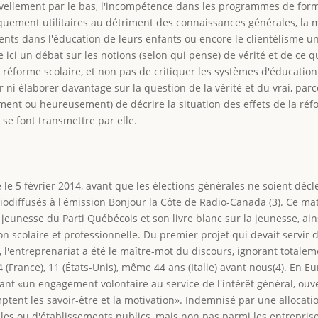
nivellement par le bas, l'incompétence dans les programmes de form
iquement utilitaires au détriment des connaissances générales, la m
nts dans l'éducation de leurs enfants ou encore le clientélisme univ
re ici un débat sur les notions (selon qui pense) de vérité et de ce 
e réforme scolaire, et non pas de critiquer les systèmes d'éducatio
r ni élaborer davantage sur la question de la vérité et du vrai, pa
ement ou heureusement) de décrire la situation des effets de la ré
se font transmettre par elle.
ue le 5 février 2014, avant que les élections générales ne soient dé
iodiffusés à l'émission Bonjour la Côte de Radio-Canada (3). Ce mat
ue jeunesse du Parti Québécois et son livre blanc sur la jeunesse, 
n scolaire et professionnelle. Du premier projet qui devait servir d'
, l'entreprenariat a été le maître-mot du discours, ignorant totale
4 (France), 11 (États-Unis), même 44 ans (Italie) avant nous(4). En 
tant «un engagement volontaire au service de l'intérêt général, ouve
ptent les savoir-être et la motivation». Indemnisé par une allocat
riales ou d'établissements publics, mais non pas parmi les entrepri