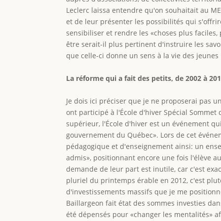
Leclerc laissa entendre qu'on souhaitait au ME
et de leur présenter les possibilités qui s'offri
sensibiliser et rendre les «choses plus faciles,
être serait-il plus pertinent d'instruire les sav
que celle-ci donne un sens à la vie des jeunes 
La réforme qui a fait des petits, de 2002 à 20
Je dois ici préciser que je ne proposerai pas
ont participé à l'École d'hiver Spécial Sommet
supérieur, l'École d'hiver est un événement qui
gouvernement du Québec». Lors de cet événemen
pédagogique et d'enseignement ainsi: un ensei
admis», positionnant encore une fois l'élève a
demande de leur part est inutile, car c'est e
pluriel du printemps érable en 2012, c'est pl
d'investissements massifs que je me positionne
Baillargeon fait état des sommes investies da
été dépensés pour «changer les mentalités» afin