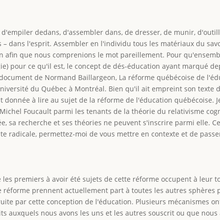
ait d'empiler dedans, d'assembler dans, de dresser, de munir, d'outil
 – dans l'esprit. Assembler en l'individu tous les matériaux du sav
on afin que nous comprenions le mot pareillement. Pour qu'ensemb
ogie) pour ce qu'il est, le concept de dés-éducation ayant marqué de
du document de Normand Baillargeon, La réforme québécoise de l'éduc
versité du Québec à Montréal. Bien qu'il ait empreint son texte d'
oit donnée à lire au sujet de la réforme de l'éducation québécoise. 
 Michel Foucault parmi les tenants de la théorie du relativisme cogn
ée, sa recherche et ses théories ne peuvent s'inscrire parmi elle. C
te radicale, permettez-moi de vous mettre en contexte et de passe
 les premiers à avoir été sujets de cette réforme occupent à leur t
 réforme prennent actuellement part à toutes les autres sphères pr
uite par cette conception de l'éducation. Plusieurs mécanismes ont
aits auxquels nous avons les uns et les autres souscrit ou que nou