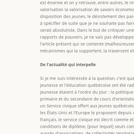
est énorme et on y retrouve, entre autres, le 
valorisation la valorisation de savoirs économ
disposition des jeunes, le désistement des pare
à spécifier de suite que je ne souhaite pas fai
serait absolutiste. Dans le but de critiquer un
rapports de pouvoirs, je ne vais pas développe
l'article présent qui se contente (malheureus
mécanismes qui la supportent, la traversent et 
De l'actualité qui interpelle
Si je me suis intéressée à la question, c'est q
jeunesse et l'éducation québécoise ont été rad
jeunesse étaient à l'ordre du jour : la politiq
primaire et du secondaire de cours d'orientatio
un Service civique offert aux jeunes québécois
les États-Unis et l'Europe le proposent depuis 
français, le service civique est décrit comme é
conditions de diplôme; [pour lequel] seuls com
auprès d'associations, de collectivités territo