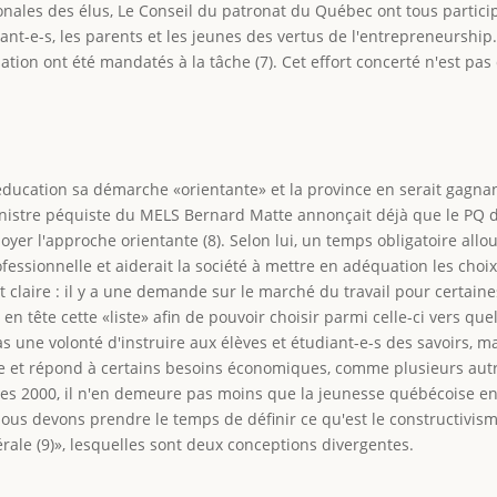
ionales des élus, Le Conseil du patronat du Québec ont tous partic
ant-e-s, les parents et les jeunes des vertus de l'entrepreneurship
ation ont été mandatés à la tâche (7). Cet effort concerté n'est pas 
éducation sa démarche «orientante» et la province en serait gagnant
inistre péquiste du MELS Bernard Matte annonçait déjà que le PQ dés
er l'approche orientante (8). Selon lui, un temps obligatoire alloué
fessionnelle et aiderait la société à mettre en adéquation les choix
claire : il y a une demande sur le marché du travail pour certaines 
 tête cette «liste» afin de pouvoir choisir parmi celle-ci vers quell
une volonté d'instruire aux élèves et étudiant-e-s des savoirs, mais
ue et répond à certains besoins économiques, comme plusieurs autre
es 2000, il n'en demeure pas moins que la jeunesse québécoise en 
 nous devons prendre le temps de définir ce qu'est le constructivi
bérale (9)», lesquelles sont deux conceptions divergentes.