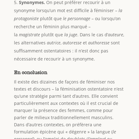
Synonymes.
On peut préférer recourir à un
synonyme lorsqu’un mot est difficile à féminiser –
la
protagoniste
plutôt que
le personnage
– ou lorsqu’on
recherche un féminin plus marqué –
la
magistrate
plutôt que
la
juge
. Dans le cas d’
auteure
,
les alternatives
autrice
,
autoresse
et
authoresse
sont
suffisamment ostentatoires : il n’est donc pas
nécessaire de recourir à un synonyme.
En conclusion
Il existe des dizaines de façons de féminiser nos
textes et discours – la féminisation ostentatoire n’est
qu’une stratégie parmi tant d’autres. Elle convient
particulièrement aux contextes où il est crucial de
marquer la présence des femmes, comme pour
parler de milieux traditionnellement masculins.
Dans d’autres contextes, on préfèrera une
formulation épicène qui « dégenre » la langue (
le
personnel
), ou l’emploi de doublets (
l’employé ou