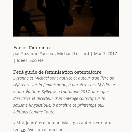
Parler féministe
par
Suzanne Zaccour
,
Michaël Lessard
|
Mar 7, 2017
|
Idées
,
Societé
Petit guide de féminisation ostentatoire
Suzanne et Michaël sont autrice et auteur d’un livre de
référence sur la féminisation, à paraître chez M éditeur
et aux Éditions Syllepse à l’automne 2017, ainsi que
directrice et directeur d’un ouvrage collectif sur le
sexisme linguistique, à paraître ce printemps aux
éditions Somme Toute.
« Moi, je préfère auteur. Mais pas auteur-eur. Au-
teu-
re
. Avec un
e
muet. »