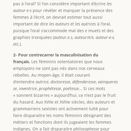
pas à l’oral? Si l’on considère important d’écrire
les
auteur·e·s
pour révéler et marquer la présence des
femmes à l’écrit, on devrait estimer tout aussi
important de dire
les auteurs et les autrices
à l’oral,
puisque l’oral s’accommode mal des
e
muets et des
graphies tronquées (
auteur.e.s, auteur/e/s, auteur-e-s,
etc.
).
2- Pour contrecarrer la masculinisation du
français.
Les féminins ostentatoires que nous
employons ne sont pas nés dans nos cerveaux
rebelles. Au moyen-âge, il était courant
d’entendre
autrice
,
doctoresse
,
défenderesse
,
vainqueres
se
,
inventrice
,
prophétesse
,
poétesse
… Si ces mots
« sonnent bizarres » aujourd’hui, ce n’est pas le fruit
du hasard. Aux XVIIe et XVIIIe siècles, des auteurs et
grammairiens sexistes ont activement lutté pour
faire disparaitre les noms féminins désignant des
métiers et fonctions dont ils jugeaient les femmes
indignes. On a fait disparaitre
philosophesse
pour