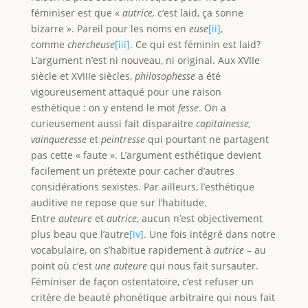
féminiser est que «
autrice,
c’est laid, ça sonne
bizarre ». Pareil pour les noms en
euse
[ii]
,
comme
chercheuse
[iii]
. Ce qui est féminin est laid?
L’argument n’est ni nouveau, ni original. Aux XVIIe
siècle et XVIIIe siècles,
philosophesse
a été
vigoureusement attaqué pour une raison
esthétique : on y entend le mot
fesse
. On a
curieusement aussi fait disparaitre
capitainesse,
vainqueresse
et
peintresse
qui pourtant ne partagent
pas cette « faute ». L’argument esthétique devient
facilement un prétexte pour cacher d’autres
considérations sexistes. Par ailleurs, l’esthétique
auditive ne repose que sur l’habitude.
Entre
auteure
et
autrice
, aucun n’est objectivement
plus beau que l’autre
[iv]
. Une fois intégré dans notre
vocabulaire, on s’habitue rapidement à
autrice
– au
point où c’est
une auteure
qui nous fait sursauter.
Féminiser de façon ostentatoire, c’est refuser un
critère de beauté phonétique arbitraire qui nous fait