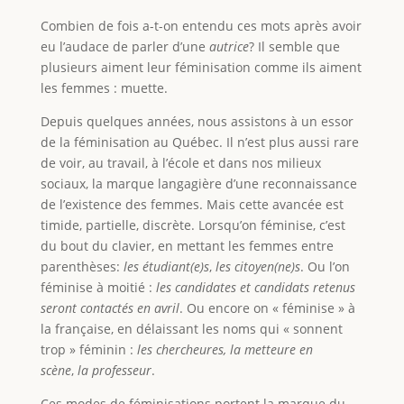
Combien de fois a-t-on entendu ces mots après avoir
eu l’audace de parler d’une
autrice
? Il semble que
plusieurs aiment leur féminisation comme ils aiment
les femmes : muette.
Depuis quelques années, nous assistons à un essor
de la féminisation au Québec. Il n’est plus aussi rare
de voir, au travail, à l’école et dans nos milieux
sociaux, la marque langagière d’une reconnaissance
de l’existence des femmes. Mais cette avancée est
timide, partielle, discrète. Lorsqu’on féminise, c’est
du bout du clavier, en mettant les femmes entre
parenthèses:
les étudiant(e)s
,
les citoyen(ne)s
. Ou l’on
féminise à moitié :
les candidates et candidats retenus
seront contactés en avril
. Ou encore on « féminise » à
la française, en délaissant les noms qui « sonnent
trop » féminin :
les chercheures, la metteure en
scène
,
la professeur
.
Ces modes de féminisations portent la marque du