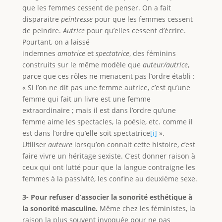
que les femmes cessent de penser. On a fait
disparaitre
peintresse
pour que les femmes cessent
de peindre.
Autrice
pour qu’elles cessent d’écrire.
Pourtant, on a laissé
indemnes
amatrice
et
spectatrice
, des féminins
construits sur le même modèle que
auteur/autrice
,
parce que ces rôles ne menacent pas l’ordre établi :
« Si l’on ne dit pas une femme autrice, c’est qu’une
femme qui fait un livre est une femme
extraordinaire ; mais il est dans l’ordre qu’une
femme aime les spectacles, la poésie, etc. comme il
est dans l’ordre qu’elle soit spectatrice
[i]
».
Utiliser
auteure
lorsqu’on connait cette histoire, c’est
faire vivre un héritage sexiste. C’est donner raison à
ceux qui ont lutté pour que la langue contraigne les
femmes à la passivité, les confine au deuxième sexe.
3- Pour refuser d’associer la sonorité esthétique à
la sonorité masculine.
Même chez les féministes, la
raison la plus souvent invoquée pour ne pas