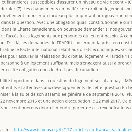
es et financières, susceptibles d’assurer un niveau de vie décent » (
n dernier (7). Les changements en matière de droit au logement so
ventuellement imposer un fardeau plus important aux gouvernement
 dans la question. Avec une obligation quasi constitutionnelle sur
le dans la Charte canadienne, on pourra se demander si nos gouv
re l’accès à ces logements aux personnes qui en ont besoin. À ce m
ne. D’ici là, les demandes du FRAPRU concernant la prise en consid
ratifié le Pacte international relatif aux droits économiques, socia
s pour assurer la réalisation du droit au logement. À l’article 11 d
 personne à un logement suffisant, mais s’engagent aussi à prendre
rera cette obligation dans le droit positif canadien.
lité importante dans la question du logement social au pays. Mêm
ttentifs et attentives aux développements de cette question En te
aniser à la suite de son assemblée générale de septembre 2016. Pl
 22 novembre 2016 et une action d’occupation le 22 mai 2017. De plu
Nous continuerons donc d’entendre parler de ces revendications d
 sites.
http://www.icomos.org/fr/177-articles-en-francais/actuali