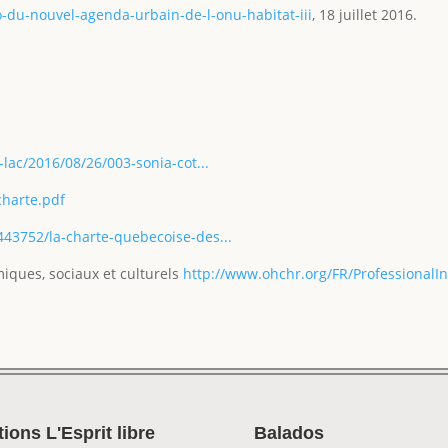
du-nouvel-agenda-urbain-de-l-onu-habitat-iii
, 18 juillet 2016.
-lac/2016/08/26/003-sonia-cot...
charte.pdf
443752/la-charte-quebecoise-des...
omiques, sociaux et culturels
http://www.ohchr.org/FR/ProfessionalI
tions L'Esprit libre
Balados