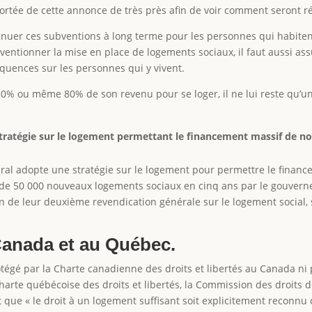
 portée de cette annonce de très près afin de voir comment seront r
tinuer ces subventions à long terme pour les personnes qui habiten
ubventionner la mise en place de logements sociaux, il faut aussi assu
quences sur les personnes qui y vivent.
er 50% ou même 80% de son revenu pour se loger, il ne lui reste q
tratégie sur le logement permettant le financement massif de 
al adopte une stratégie sur le logement pour permettre le finan
 de 50 000 nouveaux logements sociaux en cinq ans par le gouverne
ion de leur deuxième revendication générale sur le logement social
Canada et au Québec.
tégé par la Charte canadienne des droits et libertés au Canada ni p
harte québécoise des droits et libertés, la Commission des droits d
t que « le droit à un logement suffisant soit explicitement reconnu