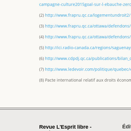
campagne-culture2015goal-sur-l-ebauche-zero-
(2)
http://www.frapru.qc.ca/logementundroit2/
(3)
http://www.frapru.qc.ca/ottawa/defendons/
(4)
http://www.frapru.qc.ca/ottawa/defendons/
(5)
http://ici.radio-canada.ca/regions/saguenay
(6)
http://www.cdpdj.qc.ca/publications/bilan_
(7)
http://www.ledevoir.com/politique/quebec/
(8) Pacte international relatif aux droits écon
Édi
Revue L'Esprit libre -