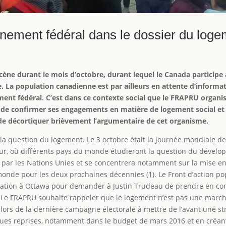
nement fédéral dans le dossier du loge
cène durant le mois d’octobre, durant lequel le Canada participe 
. La population canadienne est par ailleurs en attente d’informat
nt fédéral. C’est dans ce contexte social que le FRAPRU organis
 confirmer ses engagements en matière de logement social et d
e de décortiquer brièvement l’argumentaire de cet organisme.
 question du logement. Le 3 octobre était la journée mondiale de l
ur, où différents pays du monde étudieront la question du dévelo
e par les Nations Unies et se concentrera notamment sur la mise 
onde pour les deux prochaines décennies (1). Le Front d’action 
station à Ottawa pour demander à Justin Trudeau de prendre en com
t. Le FRAPRU souhaite rappeler que le logement n’est pas une mar
 lors de la dernière campagne électorale à mettre de l’avant une str
lques reprises, notamment dans le budget de mars 2016 et en créan