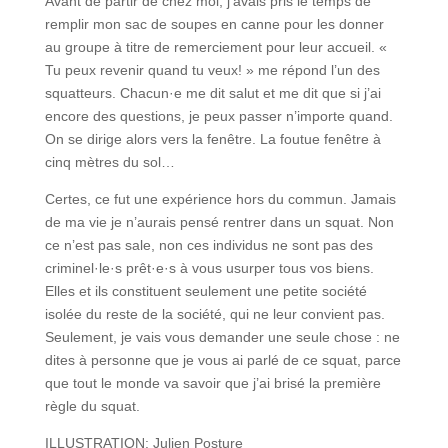
Avant de partir de chez moi, j’avais pris le temps de
remplir mon sac de soupes en canne pour les donner
au groupe à titre de remerciement pour leur accueil. «
Tu peux revenir quand tu veux! » me répond l’un des
squatteurs. Chacun·e me dit salut et me dit que si j’ai
encore des questions, je peux passer n’importe quand.
On se dirige alors vers la fenêtre. La foutue fenêtre à
cinq mètres du sol…
Certes, ce fut une expérience hors du commun. Jamais
de ma vie je n’aurais pensé rentrer dans un squat. Non
ce n’est pas sale, non ces individus ne sont pas des
criminel·le·s prêt·e·s à vous usurper tous vos biens.
Elles et ils constituent seulement une petite société
isolée du reste de la société, qui ne leur convient pas.
Seulement, je vais vous demander une seule chose : ne
dites à personne que je vous ai parlé de ce squat, parce
que tout le monde va savoir que j’ai brisé la première
règle du squat.
ILLUSTRATION: Julien Posture