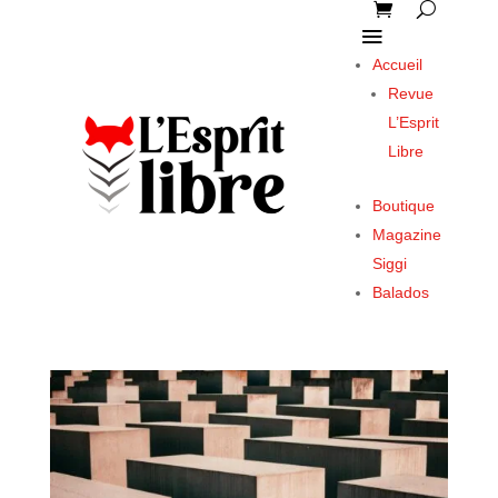
Accueil
Revue
L’Esprit
Libre
Boutique
Magazine
Siggi
Balados