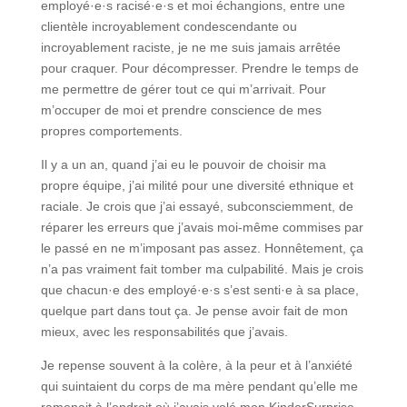
employé·e·s racisé·e·s et moi échangions, entre une
clientèle incroyablement condescendante ou
incroyablement raciste, je ne me suis jamais arrêtée
pour craquer. Pour décompresser. Prendre le temps de
me permettre de gérer tout ce qui m’arrivait. Pour
m’occuper de moi et prendre conscience de mes
propres comportements.
Il y a un an, quand j’ai eu le pouvoir de choisir ma
propre équipe, j’ai milité pour une diversité ethnique et
raciale. Je crois que j’ai essayé, subconsciemment, de
réparer les erreurs que j’avais moi-même commises par
le passé en ne m’imposant pas assez. Honnêtement, ça
n’a pas vraiment fait tomber ma culpabilité. Mais je crois
que chacun·e des employé·e·s s’est senti·e à sa place,
quelque part dans tout ça. Je pense avoir fait de mon
mieux, avec les responsabilités que j’avais.
Je repense souvent à la colère, à la peur et à l’anxiété
qui suintaient du corps de ma mère pendant qu’elle me
ramenait à l’endroit où j’avais volé mon KinderSurprise.