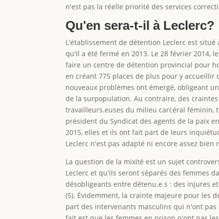
n'est pas la réelle priorité des services correc
Qu'en sera-t-il à Leclerc?
L'établissement de détention Leclerc est situé
qu'il a été fermé en 2013. Le 28 février 2014
faire un centre de détention provincial pour h
en créant 775 places de plus pour y accueillir
nouveaux problèmes ont émergé, obligeant un 
de la surpopulation. Au contraire, des craintes
travailleurs.euses du milieu carcéral féminin,
président du Syndicat des agents de la paix en
2015, elles et ils ont fait part de leurs inqui
Leclerc n'est pas adapté ni encore assez bien r
La question de la mixité est un sujet controve
Leclerc et qu'ils seront séparés des femmes da
désobligeants entre détenu.e.s : des injures 
(5). Évidemment, la crainte majeure pour les d
part des intervenants masculins qui n'ont pas
fait est que les femmes en prison n'ont pas l