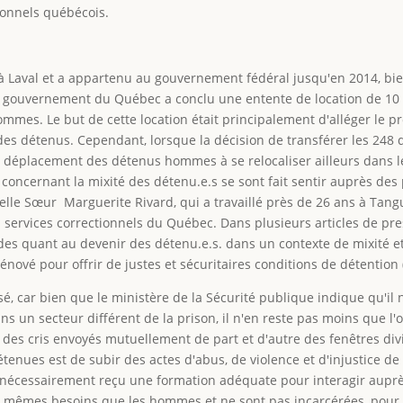
tionnels québécois.
 à Laval et a appartenu au gouvernement fédéral jusqu'en 2014, bie
, le gouvernement du Québec a conclu une entente de location de 
ommes. Le but de cette location était principalement d'alléger le
 des détenus. Cependant, lorsque la décision de transférer les 248 
déplacement des détenus hommes à se relocaliser ailleurs dans le
 concernant la mixité des détenu.e.s se sont fait sentir auprès des
 telle Sœur Marguerite Rivard, qui a travaillé près de 26 ans à Ta
 services correctionnels du Québec. Dans plusieurs articles de pre
études quant au devenir des détenu.e.s. dans un contexte de mixité et
énové pour offrir de justes et sécuritaires conditions de détention (
rsé, car bien que le ministère de la Sécurité publique indique qu'
ns un secteur différent de la prison, il n'en reste pas moins que 
et des cris envoyés mutuellement de part et d'autre des fenêtres 
étenues est de subir des actes d'abus, de violence et d'injustice d
 nécessairement reçu une formation adéquate pour interagir auprè
es mêmes besoins que les hommes et ne sont pas incarcérées, pour