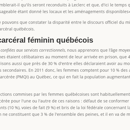
erait-il qu'ils seront reconduits à Leclerc et que, d'ici le temps q
ageable étant donné les locaux et les aménagements disponibles»
pouvons que constater la disparité entre le discours officiel du mi
arcéral québécois.
carcéral féminin québécois
confiées aux services correctionnels
, nous apprenons que l’âge moye
mes étaient célibataires au moment de leur arrivée en prison, que
lisons aussi que près de 30 % d'entre elles déclaraient avoir au m
s secondaires. En 2011 donc, les femmes comptent pour 10 % des a
rcérée (PMQI) au Québec, ce qui en fait la population augmentant
 infractions commises par les femmes québécoises sont habituelleme
érée pour l'une ou l'autre de ces raisons : défaut de se conformer
ts (10 %), voies de fait (9 %) et bris de la loi fédérale concernant l
on ne constituent que 3 % de l'ensemble des peines, et il en va de