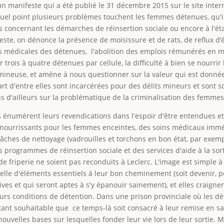
n manifeste qui a été publié le 31 décembre 2015 sur le site intern
uel point plusieurs problèmes touchent les femmes détenues, qu'il 
 concernant les démarches de réinsertion sociale ou encore à l'état
feste, on dénonce la présence de moisissure et de rats, de reflux d’
 médicales des détenues, l'abolition des emplois rémunérés en mil
 trois à quatre détenues par cellule, la difficulté à bien se nourrir
olumineuse, et amène à nous questionner sur la valeur qui est don
rt d'entre elles sont incarcérées pour des délits mineurs et sont
s d'ailleurs sur la problématique de la criminalisation des femmes p
numèrent leurs revendications dans l'espoir d'être entendues et de
 nourrissants pour les femmes enceintes, des soins médicaux immé
 tâches de nettoyage (vadrouilles et torchons en bon état, par exem
es programmes de réinsertion sociale et des services d'aide à la sor
e friperie ne soient pas reconduits à Leclerc. L'image est simple à
elle d'éléments essentiels à leur bon cheminement (soit devenir, p
ives et qui seront aptes à s'y épanouir sainement), et elles craign
leurs conditions de détention. Dans une prison provinciale où les
rtant souhaitable que ce temps-là soit consacré à leur remise en sant
nouvelles bases sur lesquelles fonder leur vie lors de leur sortie. 