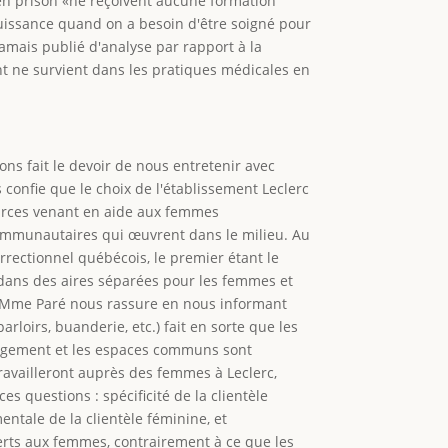
s en prison «ne reçoivent aucune formation
puissance quand on a besoin d'être soigné pour
amais publié d'analyse par rapport à la
t ne survient dans les pratiques médicales en
ns fait le devoir de nous entretenir avec
onfie que le choix de l'établissement Leclerc
sources venant en aide aux femmes
s communautaires qui œuvrent dans le milieu. Au
rectionnel québécois, le premier étant le
 dans des aires séparées pour les femmes et
e. Mme Paré nous rassure en nous informant
rloirs, buanderie, etc.) fait en sorte que les
ergement et les espaces communs sont
 travailleront auprès des femmes à Leclerc,
 questions : spécificité de la clientèle
ntale de la clientèle féminine, et
ferts aux femmes, contrairement à ce que les