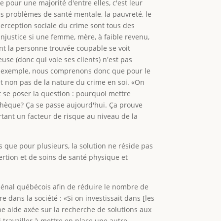
pour une majorité d'entre elles, c'est leur
Les problèmes de santé mentale, la pauvreté, le
erception sociale du crime sont tous des
injustice si une femme, mère, à faible revenu,
 dont la personne trouvée coupable se voit
euse (donc qui vole ses clients) n'est pas
 exemple, nous comprenons donc que pour le
et non pas de la nature du crime en soi. «On
t se poser la question : pourquoi mettre
othèque? Ça se passe aujourd'hui. Ça prouve
rtant un facteur de risque au niveau de la
que pour plusieurs, la solution ne réside pas
sertion et de soins de santé physique et
énal québécois afin de réduire le nombre de
dans la société : «Si on investissait dans [les
ne aide axée sur la recherche de solutions aux
i travailler à mettre en place une autre