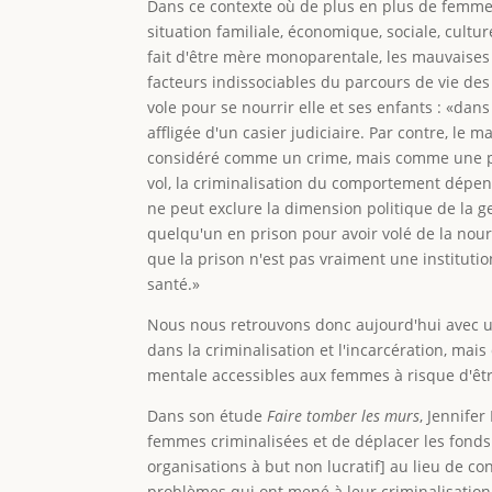
Dans ce contexte où de plus en plus de femmes
situation familiale, économique, sociale, cultu
fait d'être mère monoparentale, les mauvaises
facteurs indissociables du parcours de vie des
vole pour se nourrir elle et ses enfants : «dans 
affligée d'un casier judiciaire. Par contre, le 
considéré comme un crime, mais comme une p
vol, la criminalisation du comportement dépend
ne peut exclure la dimension politique de la g
quelqu'un en prison pour avoir volé de la nou
que la prison n'est pas vraiment une instituti
santé.»
Nous nous retrouvons donc aujourd'hui avec un
dans la criminalisation et l'incarcération, mais
mentale accessibles aux femmes à risque d'êtr
Dans son étude
Faire tomber les murs
, Jennife
femmes criminalisées et de déplacer les fonds 
organisations à but non lucratif] au lieu de c
problèmes qui ont mené à leur criminalisation e