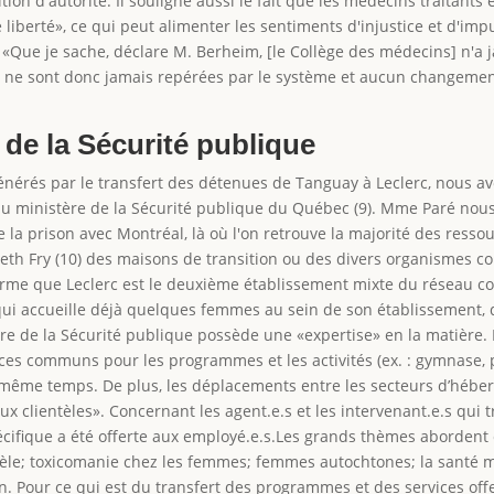
ion d'autorité. Il souligne aussi le fait que les médecins traitant
liberté», ce qui peut alimenter les sentiments d'injustice et d'im
Que je sache, déclare M. Berheim, [le Collège des médecins] n'a j
 ne sont donc jamais repérées par le système et aucun changemen
 de la Sécurité publique
nérés par le transfert des détenues de Tanguay à Leclerc, nous avo
 ministère de la Sécurité publique du Québec (9). Mme Paré nous c
 de la prison avec Montréal, là où l'on retrouve la majorité des res
izabeth Fry (10) des maisons de transition ou des divers organisme
orme que Leclerc est le deuxième établissement mixte du réseau cor
qui accueille déjà quelques femmes au sein de son établissement,
tère de la Sécurité publique possède une «expertise» en la matièr
paces communs pour les programmes et les activités (ex. : gymnase, pa
 même temps. De plus, les déplacements entre les secteurs d’héb
deux clientèles». Concernant les agent.e.s et les intervenant.e.s qui
fique a été offerte aux employé.e.s.Les grands thèmes abordent ces
ntèle; toxicomanie chez les femmes; femmes autochtones; la santé me
on. Pour ce qui est du transfert des programmes et des services of