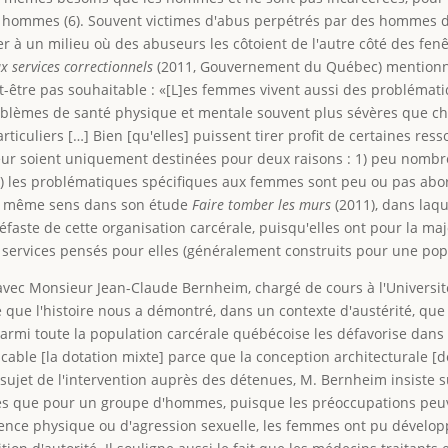
les hommes (6). Souvent victimes d'abus perpétrés par des hommes
r à un milieu où des abuseurs les côtoient de l'autre côté des fenê
 services correctionnels
(2011, Gouvernement du Québec) mentionne
t-être pas souhaitable : «[L]es femmes vivent aussi des problématiq
problèmes de santé physique et mentale souvent plus sévères que 
ticuliers […] Bien [qu'elles] puissent tirer profit de certaines re
eur soient uniquement destinées pour deux raisons : 1) peu nomb
, 2) les problématiques spécifiques aux femmes sont peu ou pas ab
le même sens dans son étude
Faire tomber les murs
(2011), dans laqu
faste de cette organisation carcérale, puisqu'elles ont pour la majo
rvices pensés pour elles (généralement construits pour une popu
ec Monsieur Jean-Claude Bernheim, chargé de cours à l'Université 
e que l'histoire nous a démontré, dans un contexte d'austérité, que
armi toute la population carcérale québécoise les défavorise dans 
icable [la dotation mixte] parce que la conception architecturale [d
jet de l'intervention auprès des détenues, M. Bernheim insiste s
 que pour un groupe d'hommes, puisque les préoccupations peuven
lence physique ou d'agression sexuelle, les femmes ont pu dévelo