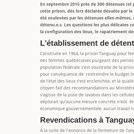
En septembre 2015 près de 300 détenues (et p
cette prison, dès lors déclarée désuète par 
été soulevées par les détenues elles-mêmes, m
détenu.e.s. Les questions les plus délicates c
la configuration des lieux, le rapatriement d
L'établissement de déten
Construite en 1964, la prison Tanguay pour fem
des femmes québécoises purgeant des peines féd
population fédérale s'est soustraite de la pr
pour conséquence de restreindre le budget inv
de l'état des lieux s'est enclenchée, et la qua
citoyen fait des recommandations au Ministère 
s'agisse de la pose de lavabos dans les cellul
déplorait qu'aucune mesure concrète n'eût été
économique gouvernementale, aucun travail n'
Revendications à Tangua
À la suite de l'annonce de la fermeture de Ta