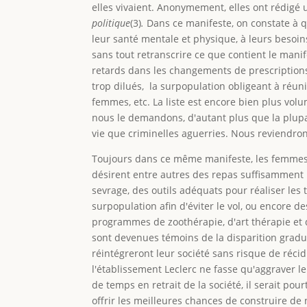
elles vivaient. Anonymement, elles ont rédigé u
politique
(3)
.
Dans ce manifeste, on constate à q
leur santé mentale et physique, à leurs besoins
sans tout retranscrire ce que contient le mani
retards dans les changements de prescriptions
trop dilués, la surpopulation obligeant à réunir
femmes, etc. La liste est encore bien plus v
nous le demandons, d'autant plus que la plupa
vie que criminelles aguerries. Nous reviendron
Toujours dans ce même manifeste, les femmes é
désirent entre autres des repas suffisamment
sevrage, des outils adéquats pour réaliser les
surpopulation afin d'éviter le vol, ou encore d
programmes de zoothérapie, d'art thérapie et d
sont devenues témoins de la disparition gradu
réintégreront leur société sans risque de récid
l'établissement Leclerc ne fasse qu'aggraver 
de temps en retrait de la société, il serait pou
offrir les meilleures chances de construire de 