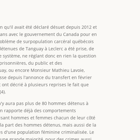
n qu'il avait été déclaré désuet depuis 2012 et
10 ans avec le gouvernement du Canada pour en
 problème de surpopulation carcéral québécois
détenues de Tanguay à Leclerc a été prise, de
 système, ne réglant donc en rien la question
 prisonnières, du public et des
nguay, ou encore Monsieur Mathieu Lavoie,
sse depuis l'annonce du transfert en février
 ont décrié à plusieurs reprises le fait que
4).
il n'y aura pas plus de 80 hommes détenus à
l'on rapporte déjà des comportements
divisant hommes et femmes chacun de leur côté
e la part des hommes détenus, mais aussi de la
s d'une population féminine criminalisée. Le
 une grande majorité, pour des crimes aussi