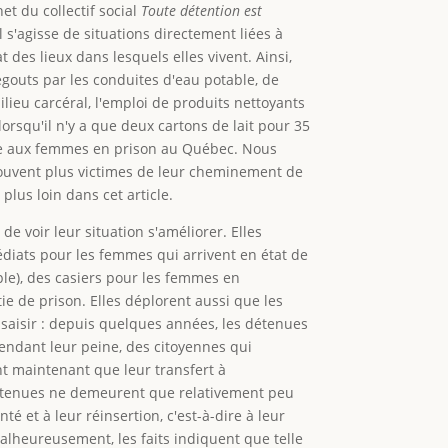
et du collectif social
Toute détention est
s'agisse de situations directement liées à
 des lieux dans lesquels elles vivent. Ainsi,
égouts par les conduites d'eau potable, de
ieu carcéral, l'emploi de produits nettoyants
 lorsqu'il n'y a que deux cartons de lait pour 35
née aux femmes en prison au Québec. Nous
 souvent plus victimes de leur cheminement de
lus loin dans cet article.
 voir leur situation s'améliorer. Elles
diats pour les femmes qui arrivent en état de
ple), des casiers pour les femmes en
tie de prison. Elles déplorent aussi que les
 saisir : depuis quelques années, les détenues
endant leur peine, des citoyennes qui
ent maintenant que leur transfert à
 détenues ne demeurent que relativement peu
é et à leur réinsertion, c'est-à-dire à leur
Malheureusement, les faits indiquent que telle