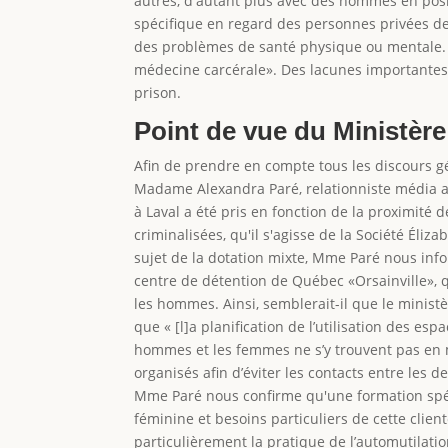
autres, d'autant plus avec des hommes en posit
spécifique en regard des personnes privées de 
des problèmes de santé physique ou mentale. «
médecine carcérale». Des lacunes importantes
prison.
Point de vue du Ministère
Afin de prendre en compte tous les discours gé
Madame Alexandra Paré, relationniste média au
à Laval a été pris en fonction de la proximité
criminalisées, qu'il s'agisse de la Société Él
sujet de la dotation mixte, Mme Paré nous inf
centre de détention de Québec «Orsainville», 
les hommes. Ainsi, semblerait-il que le minis
que « [l]a planification de l’utilisation des es
hommes et les femmes ne s’y trouvent pas en
organisés afin d’éviter les contacts entre les 
Mme Paré nous confirme qu'une formation spéci
féminine et besoins particuliers de cette clie
particulièrement la pratique de l’automutilati