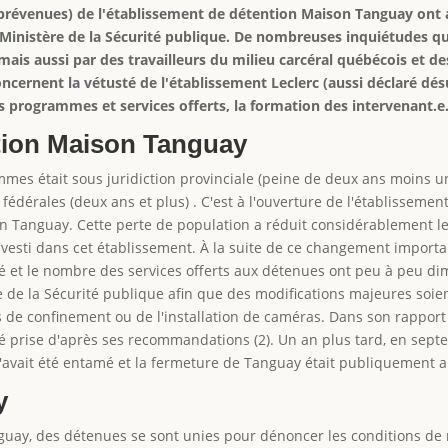
révenues) de l'établissement de détention Maison Tanguay ont ap
le Ministère de la Sécurité publique. De nombreuses inquiétudes
ais aussi par des travailleurs du milieu carcéral québécois et de
oncernent la vétusté de l'établissement Leclerc (aussi déclaré dés
es programmes et services offerts, la formation des intervenant.e
tion Maison Tanguay
mes était sous juridiction provinciale (peine de deux ans moins un j
érales (deux ans et plus) . C'est à l'ouverture de l'établissement
ison Tanguay. Cette perte de population a réduit considérablement 
esti dans cet établissement. À la suite de ce changement important
lité et le nombre des services offerts aux détenues ont peu à peu dim
de la Sécurité publique afin que des modifications majeures soient
es de confinement ou de l'installation de caméras. Dans son rapport
 prise d'après ses recommandations (2). Un an plus tard, en sept
avait été entamé et la fermeture de Tanguay était publiquement 
y
nguay, des détenues se sont unies pour dénoncer les conditions d