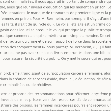
 sont criminalisées, il nous apparaît important de comprendre que 
relle, ainsi que leur niveau d'éducation qui les mènent en prison. 
 fréquentations, le manque de ressources de première ligne et la p
 femmes en prison. Pour M. Bernheim, par exemple, il s'agit d'une 
les faits, il s'agit de qui vole qui». Le vol à l'étalage est un crime
magasin dans lequel se produit le vol qui pratique la publicité tromp
ratique commerciale qui se méritera une simple amende». De cet
 de l'auteur du crime et de son rapport de force dans la société, 
estion des comportements», nous partage M. Bernheim, « […] il fau
rriture ou ne pas avoir remis des livres empruntés dans une bibli
on pour assurer la sécurité du public. On y met le sucre qui est pou
 problème grandissant de surpopulation carcérale féminine, alors 
 dans la création de services d'aide, d'accueil, d'éducation, de réin
e criminalisées ou de récidiver.
r Bernier propose des recommandations pour réformer le système p
investis dans les prisons vers des ressources d'aide communautaire 
onstruire des prisons, les femmes incarcérées pourraient recevoir u
t [qui ont] retardé leur réintégration. Toutefois […] il faudra auss