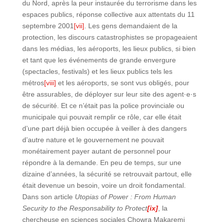
du Nord, après la peur instaurée du terrorisme dans les
espaces publics, réponse collective aux attentats du 11
septembre 2001
[vii]
. Les gens demandaient de la
protection, les discours catastrophistes se propageaient
dans les médias, les aéroports, les lieux publics, si bien
et tant que les événements de grande envergure
(spectacles, festivals) et les lieux publics tels les
métros
[viii]
et les aéroports, se sont vus obligés, pour
être assurables, de déployer sur leur site des agent·e·s
de sécurité. Et ce n’était pas la police provinciale ou
municipale qui pouvait remplir ce rôle, car elle était
d’une part déjà bien occupée à veiller à des dangers
d’autre nature et le gouvernement ne pouvait
monétairement payer autant de personnel pour
répondre à la demande. En peu de temps, sur une
dizaine d’années, la sécurité se retrouvait partout, elle
était devenue un besoin, voire un droit fondamental.
Dans son article
Utopias of Power : From Human
Security to the Responsability to Protect
[ix]
, la
chercheuse en sciences sociales Chowra Makaremi