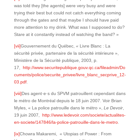
was told they [the agents] were very busy and were
trying their best but could not catch everything coming
through the gates and that maybe I should have paid
more attention to my drink. What was I supposed to do?
Stare at it constantly instead of watching the band? »
[vii]
Gouvernement du Québec,
«
Livre Blanc : La
sécurité privée, partenaire de la sécurité intérieure »,
Ministère de la Sécurité publique, 2003, p.
17,
http://www.securitepublique.gouv.qc.ca/fileadmin/Do
cuments/police/securite_privee/livre_blanc_secprive_12-
03.pdf
.
[viii]
Des agent·e·s du SPVM patrouillent cependant dans
le métro de Montréal depuis le 18 juin 2007. Voir Brian
Myles, « La police patrouille dans le métro »,
Le Devoir
,
19 juin 2007,
http://www.ledevoir.com/societe/actualites-
en-societe/147846/la-police-patrouille-dans-le-metro
.
[ix]
Chowra Makaremi, « Utopias of Power : From