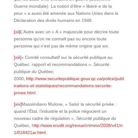
Guerre mondiale). La notion d’être « libéré·e de la
peur » a aussi été amenée aux Nations Unies dans la
Déclaration des droits humains en 1948.
[xii]
L’Autre avec un « A » majuscule pour décrire toute
personne qu’on ne connaît pas ou encore toute
personne qui n’est pas de même origine que soi.
[xiii]
« Comité consultatif sur la sécurité publique au
Québec: rapport et recommandations »,
Sécurité
publique du Québec
,
2000,
http://www.securitepublique.gouv.qc.ca/police/publ
ications-et-statistiques/recommandations-securite-
privee.html
.
[xiv]
Massimiliano Mulone, « Saisir la sécurité privée :
quand l’État, l’industrie et la police négocient un
nouveau cadre de régulation »
, Sécurité publique du
Québec,
h
ttp://www.erudit.org/revue/crimino/2008/v41/n
1/018421ar.html
.