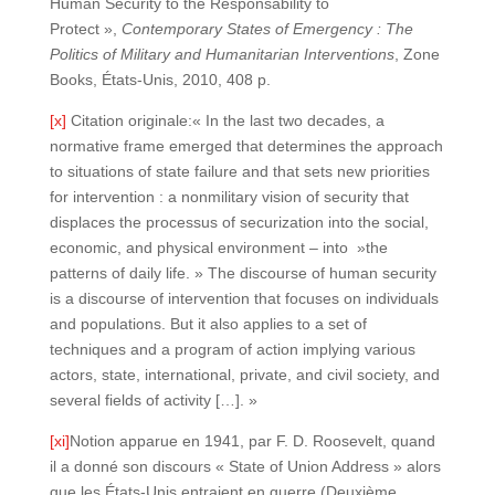
Human Security to the Responsability to
Protect »,
Contemporary States of Emergency : The
Politics of Military and Humanitarian Interventions
, Zone
Books, États-Unis, 2010, 408 p.
[x]
Citation originale:« In the last two decades, a
normative frame emerged that determines the approach
to situations of state failure and that sets new priorities
for intervention : a nonmilitary vision of security that
displaces the processus of securization into the social,
economic, and physical environment – into »the
patterns of daily life. » The discourse of human security
is a discourse of intervention that focuses on individuals
and populations. But it also applies to a set of
techniques and a program of action implying various
actors, state, international, private, and civil society, and
several fields of activity […]. »
[xi]
Notion apparue en 1941, par F. D. Roosevelt, quand
il a donné son discours « State of Union Address » alors
que les États-Unis entraient en guerre (Deuxième