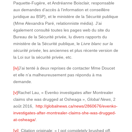
Paquette-Fugère, et Andréanne Boisclair, responsable
aux demandes d’accès à l’information et conseillère
juridique au BSP), et le ministère de la Sécurité publique
(Mme Alexandra Paré, relationniste média). J’ai
également consulté toutes les pages web du site du
Bureau de la Sécurité privée, lu divers rapports du
ministère de la Sécurité publique, le
Livre blanc sur la
sécurité privée
, les anciennes et plus récente version de
la Loi sur la sécurité privée, etc.
[iv]
J’ai tenté à deux reprises de contacter Mme Doucet
et elle n’a malheureusement pas répondu à ma
demande.
[v]
Rachel Lau, « Evenko investigates after Montrealer
claims she was drugged at Osheaga »,
Global News
, 2
août 2016,
http://globalnews.ca/news/2860676/evenko-
investigates-after-montrealer-claims-she-was-drugged-
at-osheaga/
.
[vi]
Citation originale: « I got completely brushed off,