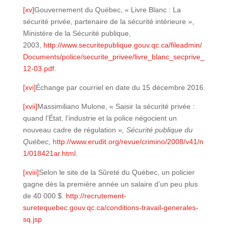
[xv]
Gouvernement du Québec,
«
Livre Blanc : La
sécurité privée, partenaire de la sécurité intérieure »,
Ministère de la Sécurité publique,
2003,
http://www.securitepublique.gouv.qc.ca/fileadmin/
Documents/police/securite_privee/livre_blanc_secprive_
12-03.pdf
.
[xvi]
Échange par courriel en date du 15 décembre 2016.
[xvii]
Massimiliano Mulone, « Saisir la sécurité privée :
quand l’État, l’industrie et la police négocient un
nouveau cadre de régulation »
, Sécurité publique du
Québec,
h
ttp://www.erudit.org/revue/crimino/2008/v41/n
1/018421ar.html
.
[xviii]
Selon le site de la Sûreté du Québec, un policier
gagne dès la première année un salaire d’un peu plus
de 40 000 $.
http://recrutement-
suretequebec.gouv.qc.ca/conditions-travail-generales-
sq.jsp