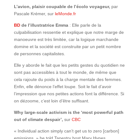
L’avion, plaisir coupable de l’écolo voyageur,
par
Pascale Krémer, sur
leMonde.fr
BD
de l’illustratrice Emma
: Elle parle de la
culpabilisation ressentie et explique que notre marge de
manoeuvre est très limitée, car la logique marchande
domine et la société est construite par un petit nombre
de personnes capitalistes.
Elle y aborde le fait que les petits gestes du quotidien ne
sont pas accessibles à tout le monde, de même que
cela rajoute du poids à la charge mentale des femmes.
Enfin, elle dénonce l’effet loupe. Soit le fait d’avoir
l’impression que nos petites actions font la différence. Si
on dézoome, c’est loin d’être suffisant.
Why large-scale activism is the ‘most powerful path
out of climate despair’,
sur
CBC
« Individual action simply can’t get us to zero [carbon]
emissions, » he told Tapestry host Mary Hynes.