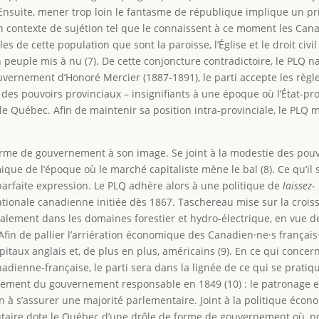
 Ensuite, mener trop loin le fantasme de république implique un pr
un contexte de sujétion tel que le connaissent à ce moment les Can
les de cette population que sont la paroisse, l’Église et le droit civil
n peuple mis à nu (7). De cette conjoncture contradictoire, le PLQ n
vernement d’Honoré Mercier (1887-1891), le parti accepte les règl
t des pouvoirs provinciaux – insignifiants à une époque où l’État-pr
 le Québec. Afin de maintenir sa position intra-provinciale, le PLQ
forme de gouvernement à son image. Se joint à la modestie des pouv
que de l’époque où le marché capitaliste mène le bal (8). Ce qu’il
parfaite expression. Le PLQ adhère alors à une politique de
laissez-
tionale canadienne initiée dès 1867. Taschereau mise sur la crois
ipalement dans les domaines forestier et hydro-électrique, en vue d
fin de pallier l’arriération économique des Canadien·ne·s français·
taux anglais et, de plus en plus, américains (9). En ce qui concern
anadienne-française, le parti sera dans la lignée de ce qui se pratiq
ement du gouvernement responsable en 1849 (10) : le patronage e
n à s’assurer une majorité parlementaire. Joint à la politique écon
utaire dote le Québec d’une drôle de forme de gouvernement où, p