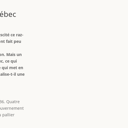
uébec
scité ce raz-
ont fait peu
ion. Mais un
c, ce qui
e qui met en
lise-t-il une
936. Quatre
 gouvernement
 pallier