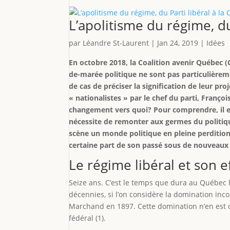
L’apolitisme du régime, du
par
Léandre St-Laurent
|
Jan 24, 2019
|
Idées
En octobre 2018, la Coalition avenir Québec (C
de-marée politique ne sont pas particulièremen
de cas de préciser la signification de leur pr
« nationalistes » par le chef du parti, Franço
changement vers quoi? Pour comprendre, il est
nécessite de remonter aux germes du politique
scène un monde politique en pleine perdition,
certaine part de son passé sous de nouveaux
Le régime libéral et son
Seize ans. C’est le temps que dura au Québec 
décennies, si l’on considère la domination inc
Marchand en 1897. Cette domination n’en est q
fédéral (1).