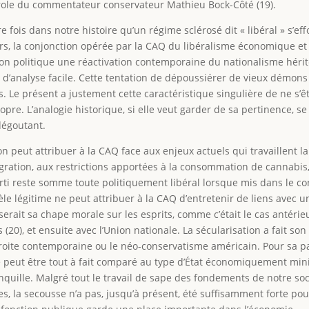
parole du commentateur conservateur Mathieu Bock-Côté (19).
 fois dans notre histoire qu’un régime sclérosé dit « libéral » s’eff
urs, la conjonction opérée par la CAQ du libéralisme économique et
ion politique une réactivation contemporaine du nationalisme hérit
re d’analyse facile. Cette tentation de dépoussiérer de vieux démons 
es. Le présent a justement cette caractéristique singulière de ne s’ê
ropre. L’analogie historique, si elle veut garder de sa pertinence, se
dégoutant.
 peut attribuer à la CAQ face aux enjeux actuels qui travaillent la
gration, aux restrictions apportées à la consommation de cannabis
 parti reste somme toute politiquement libéral lorsque mis dans le c
le légitime ne peut attribuer à la CAQ d’entretenir de liens avec u
serait sa chape morale sur les esprits, comme c’était le cas antéri
 (20), et ensuite avec l’Union nationale. La sécularisation a fait son 
oite contemporaine ou le néo-conservatisme américain. Pour sa pa
ne peut être tout à fait comparé au type d’État économiquement min
nquille. Malgré tout le travail de sape des fondements de notre soc
, la secousse n’a pas, jusqu’à présent, été suffisamment forte pou