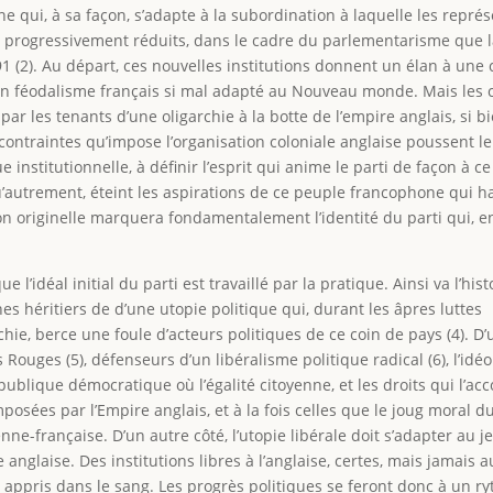
ui, à sa façon, s’adapte à la subordination à laquelle les repré
t progressivement réduits, dans le cadre du parlementarisme que 
 (2). Au départ, ces nouvelles institutions donnent un élan à une c
un féodalisme français si mal adapté au Nouveau monde. Mais les
ar les tenants d’une oligarchie à la botte de l’empire anglais, si b
 contraintes qu’impose l’organisation coloniale anglaise poussent l
institutionnelle, à définir l’esprit qui anime le parti de façon à ce 
’autrement, éteint les aspirations de ce peuple francophone qui ha
ion originelle marquera fondamentalement l’identité du parti qui, e
 l’idéal initial du parti est travaillé par la pratique. Ainsi va l’hist
nes héritiers de d’une utopie politique qui, durant les âpres luttes
rchie, berce une foule d’acteurs politiques de ce coin de pays (4). D’
Rouges (5), défenseurs d’un libéralisme politique radical (6), l’idéo
république démocratique où l’égalité citoyenne, et les droits qui l’a
imposées par l’Empire anglais, et à la fois celles que le joug moral d
ne-française. D’un autre côté, l’utopie libérale doit s’adapter au je
le anglaise. Des institutions libres à l’anglaise, certes, mais jamais
nt appris dans le sang. Les progrès politiques se feront donc à un r