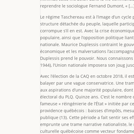
reprendre le sociologue Fernand Dumont, « […] l
Le régime Taschereau est à l’image d’un cycle po
structure détachée du peuple, laquelle partici
corrompue s’il en est. Avec la crise économique
populaire, ainsi que l’opposition politique lia
nationale. Maurice Duplessis contraint le gouv
économique et les malversations l’accompagnant
Duplessis prend le pouvoir. Nous connaissons 
1944), l’Union nationale imposera son joug jusq
Avec l’élection de la CAQ en octobre 2018, il es
balayer par une vague conservatrice. Une tram
aux aspirations d’une majorité populaire, dont
électoral du PLQ. Quinze ans. C’est le nombre 
fameuse « réingénierie de l’État » initiée par
providence québécois : baisses d’impôts, mesure
publique (13). Cette période a fait sentir ses 
emprunte une trame narrative nationaliste, le 
culturelle québécoise comme vecteur fondamenta