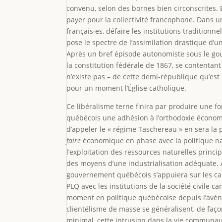
convenu, selon des bornes bien circonscrites.
payer pour la collectivité francophone. Dans 
français·es, défaire les institutions traditionnel
pose le spectre de l’assimilation drastique d’u
Après un bref épisode autonomiste sous le gou
la constitution fédérale de 1867, se contentan
n’existe pas – de cette demi-république qu’est
pour un moment l’Église catholique.
Ce libéralisme terne finira par produire une 
québécois une adhésion à l’orthodoxie économi
d’appeler le « régime Taschereau » en sera la 
faire
économique en phase avec la politique na
l’exploitation des ressources naturelles princ
des moyens d’une industrialisation adéquate. A
gouvernement québécois s’appuiera sur les capi
PLQ avec les institutions de la société civile c
moment en politique québécoise depuis l’avèn
clientélisme de masse se généralisent, de faço
minimal, cette intrusion dans la vie communa