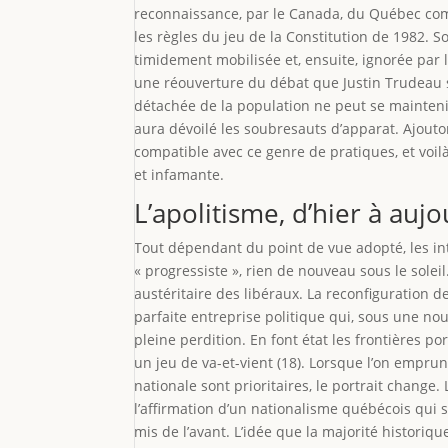
reconnaissance, par le Canada, du Québec comme
les règles du jeu de la Constitution de 1982. Soi
timidement mobilisée et, ensuite, ignorée par le
une réouverture du débat que Justin Trudeau s’
détachée de la population ne peut se mainteni
aura dévoilé les soubresauts d’apparat. Ajouton
compatible avec ce genre de pratiques, et voil
et infamante.
L’apolitisme, d’hier à aujo
Tout dépendant du point de vue adopté, les int
« progressiste », rien de nouveau sous le solei
austéritaire des libéraux. La reconfiguration d
parfaite entreprise politique qui, sous une no
pleine perdition. En font état les frontières p
un jeu de va-et-vient (18). Lorsque l’on emprun
nationale sont prioritaires, le portrait chang
l’affirmation d’un nationalisme québécois qui s
mis de l’avant. L’idée que la majorité histori