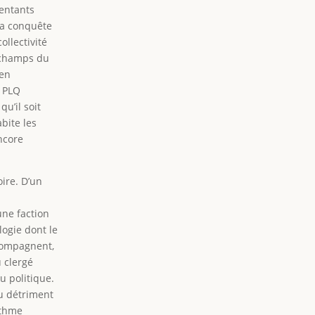
sentants
la conquête
ollectivité
 champs du
ien
e PLQ
qu’il soit
bite les
ncore
oire. D’un
une faction
logie dont le
ccompagnent,
u clergé
u politique.
 au détriment
ythme