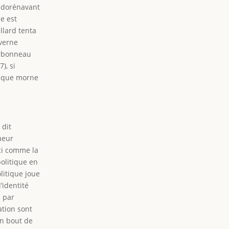
e dorénavant
le est
illard tenta
uverne
arbonneau
), si
orique morne
 dit
gueur
ici comme la
politique en
litique joue
’identité
e par
ation sont
on bout de