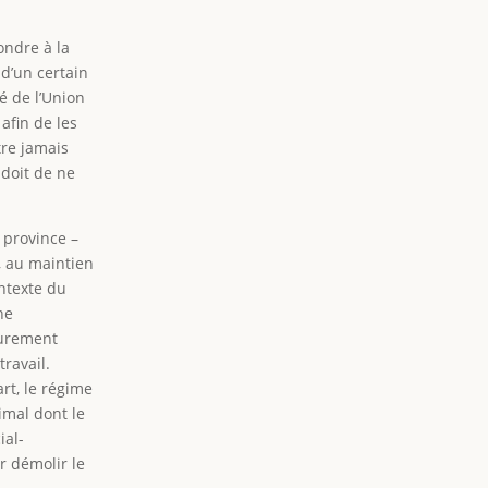
ondre à la
 d’un certain
é de l’Union
afin de les
tre jamais
 doit de ne
 province –
, au maintien
ontexte du
ne
eurement
travail.
rt, le régime
imal dont le
ial-
r démolir le