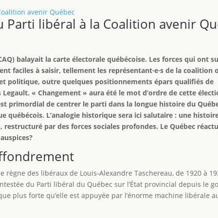
 Parti libéral à la Coalition avenir Q
AQ) balayait la carte électorale québécoise. Les forces qui ont su
t faciles à saisir, tellement les représentant·e·s de la coalition 
ojet politique, outre quelques positionnements épars qualifiés de
is Legault. « Changement » aura été le mot d’ordre de cette élect
 primordial de centrer le parti dans la longue histoire du Québe
 québécois. L’analogie historique sera ici salutaire : une histoir
 restructuré par des forces sociales profondes. Le Québec réactua
 auspices?
 effondrement
le règne des libéraux de Louis‑Alexandre Taschereau, de 1920 à 1
ontestée du Parti libéral du Québec sur l’État provincial depuis le
ue plus forte qu’elle est appuyée par l’énorme machine libérale au