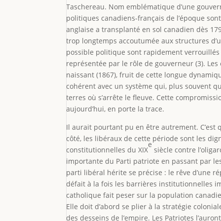
Taschereau. Nom emblématique d’une gouverne q
politiques canadiens-français de l’époque son
anglaise a transplanté en sol canadien dès 1791
trop longtemps accoutumée aux structures d’
possible politique sont rapidement verrouillés p
représentée par le rôle de gouverneur (3). Les
naissant (1867), fruit de cette longue dynamique 
cohérent avec un système qui, plus souvent qu
terres où s’arrête le fleuve. Cette compromiss
aujourd’hui, en porte la trace.
Il aurait pourtant pu en être autrement. C’est que
côté, les libéraux de cette période sont les dig
e
constitutionnelles du XIX
siècle contre l’oliga
importante du Parti patriote en passant par les 
parti libéral hérite se précise : le rêve d’une 
défait à la fois les barrières institutionnelles 
catholique fait peser sur la population canadien
Elle doit d’abord se plier à la stratégie colonia
des desseins de l’empire. Les Patriotes l’auro