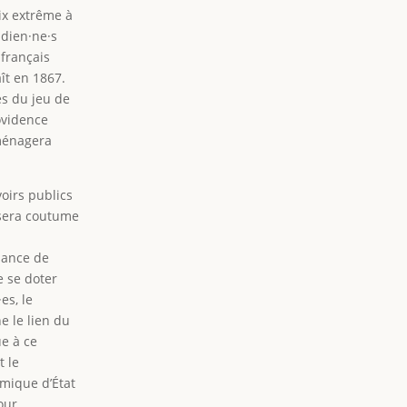
ix extrême à
adien·ne·s
 français
aît en 1867.
es du jeu de
ovidence
 ménagera
oirs publics
 sera coutume
sance de
e se doter
es, le
e le lien du
ue à ce
t le
omique d’État
our