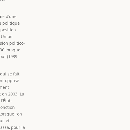
rme d’une
e politique
pposition
e Union
ion politico-
936 lorsque
out (1939-
qui se fait
ent opposé
ement
t en 2003. La
l’État-
fonction
Lorsque l’on
que et
assa, pour la