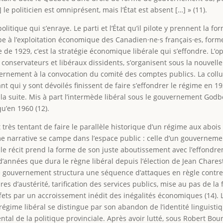
e politicien est omniprésent, mais l’État est absent […] » (11).
litique qui s’enraye. Le parti et l’État qu’il pilote y prennent la fo
pe à l’exploitation économique des Canadien·ne·s français·es, form
 de 1929, c’est la stratégie économique libérale qui s’effondre. L’o
nt conservateurs et libéraux dissidents, s’organisent sous la nouvell
ernement à la convocation du comité des comptes publics. La collus
 qui y sont dévoilés finissent de faire s’effondrer le régime en 1
la suite. Mis à part l’intermède libéral sous le gouvernement Godb
u’en 1960 (12).
t très tentant de faire le parallèle historique d’un régime aux abois 
e narrative se campe dans l’espace public : celle d’un gouvernem
 le récit prend la forme de son juste aboutissement avec l’effondr
d’années que dura le règne libéral depuis l’élection de Jean Chares
 ce gouvernement structura une séquence d’attaques en règle contre 
s d’austérité, tarification des services publics, mise au pas de la 
effets par un accroissement inédit des inégalités économiques (14). 
régime libéral se distingue par son abandon de l’identité linguisti
l de la politique provinciale. Après avoir lutté, sous Robert Bour