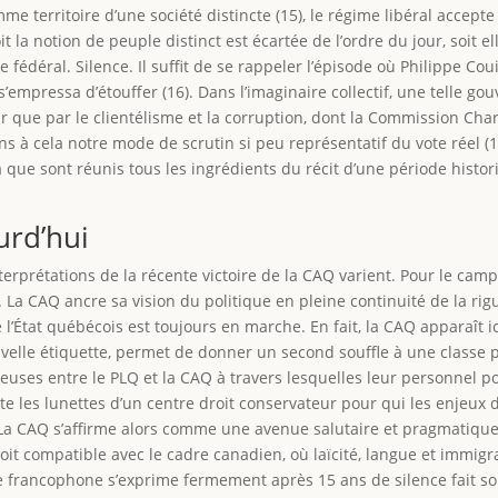
 territoire d’une société distincte (15), le régime libéral accept
t la notion de peuple distinct est écartée de l’ordre du jour, soit el
 fédéral. Silence. Il suffit de se rappeler l’épisode où Philippe Cou
empressa d’étouffer (16). Dans l’imaginaire collectif, une telle go
r que par le clientélisme et la corruption, dont la Commission Ch
s à cela notre mode de scrutin si peu représentatif du vote réel (17
à que sont réunis tous les ingrédients du récit d’une période hist
urd’hui
erprétations de la récente victoire de la CAQ varient. Pour le camp
l. La CAQ ancre sa vision du politique en pleine continuité de la ri
e l’État québécois est toujours en marche. En fait, la CAQ apparaît 
uvelle étiquette, permet de donner un second souffle à une classe 
oreuses entre le PLQ et la CAQ à travers lesquelles leur personnel po
te les lunettes d’un centre droit conservateur pour qui les enjeux d
e. La CAQ s’affirme alors comme une avenue salutaire et pragmatiqu
oit compatible avec le cadre canadien, où laïcité, langue et immigr
que francophone s’exprime fermement après 15 ans de silence fait s