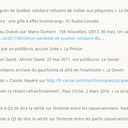
égués de Québec solidaire refusent de s’allier aux péquistes ». Le D
ire : une gifle à effet boomerang». ICI Radio-Canada.
adeau-Dubois par Mario Dumont : TVA Nouvelles. (2017, 30 mai). Un
.ca/2017/05/30/un-candidat-de-quebec-solidaire-da...
.
par un politburo, accuse Lisée ». La Presse.
 David : Michel David. 27 mai 2017. «Le politburo». Le Devoir.
idaire, enclave du gauchisme et allié de l’islamisme ». Le Devoir.
tion ». Canoë. Repéré sur
http://fr.canoe.ca/infos/chroniques/jacque
voir ce récent rafraichissement : Paul Cliche. 2 mars 2016. « Le scr
à QS de dire la vérité sur l’entente entre les souverainistes». Ra
e à QS de dire la vérité sur l’entente entre les partis souverainis