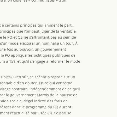
autre, on cible les « communistes » d’un
t à certains principes qui animent le parti.
principes que l’on peut juger de la véritable
e le PQ et QS ne s’affrontent pas au sein de
, d’un mode électoral uninominal à un tour. À
s. Une fois au pouvoir, un gouvernement
e le PQ applique les politiques publiques de
m à 15$, et qu’il s’engage à réformer le mode
lausibles? Bien sûr, ce scénario repose sur un
aisonnable d’en douter. En ce qui concerne
n virage contraire, indépendamment de ce qu’il
 par le gouvernement Marois de la hausse de
aide sociale, dégel indexé des frais de
fut présent dans le programme du PQ durant
ment réactualisé par Lisée (8). Ce pari se