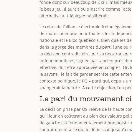
fonde donc sur beaucoup de « si », mais mieux 
le beau jeu. Il aurait pu s’inscrire comme l’act
alternative à l’idéologie néolibérale.
Le refus de l’alliance électorale freine égaleme
de route commune pour tou⸱te⸱s les indépendan
nationale et le Bloc québécois. Bien que les de
dans la gorge des membres du parti l’une ou l’
la décision contradictoire, par sa non-transpa
indépendantistes, signée par l’ancien président
effective, doit être approuvée en congrès. Or
le savons, le fait de garder secrète cette entent
contexte politique, le PQ – parti qui, depuis 
changerait la nature. À cette objection, l’on p
Le pari du mouvement c
La décision prise par QS relève de la haute con
qu’il leur en coûterait au plan des valeurs po
de gauche est fondamentalement humaniste, ce q
contrairement à ce qui le définissait jusqu’à 