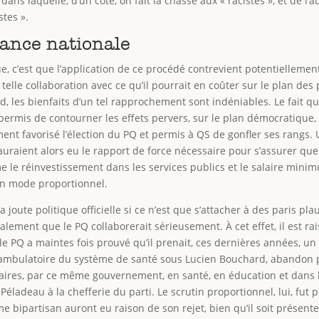
dans laquelle, d’un côté, on fait la chasse aux « racistes », et de l’
stes ».
iance nationale
que, c’est que l’application de ce procédé contrevient potentiellemen
 telle collaboration avec ce qu’il pourrait en coûter sur le plan des 
, les bienfaits d’un tel rapprochement sont indéniables. Le fait qu
r permis de contourner les effets pervers, sur le plan démocratique
lement favorisé l’élection du PQ et permis à QS de gonfler ses rang
 auraient alors eu le rapport de force nécessaire pour s’assurer qu
 réinvestissement dans les services publics et le salaire minimu
’un mode proportionnel.
la joute politique officielle si ce n’est que s’attacher à des paris p
galement que le PQ collaborerait sérieusement. À cet effet, il est r
 le PQ a maintes fois prouvé qu’il prenait, ces dernières années, u
ge ambulatoire du système de santé sous Lucien Bouchard, abandon
ires, par ce même gouvernement, en santé, en éducation et dans l’
rl Péladeau à la chefferie du parti. Le scrutin proportionnel, lui, 
 bipartisan auront eu raison de son rejet, bien qu’il soit présente