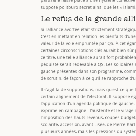
partisane laisse place à une hystérie collective 
supposé politburo secret ainsi que les « islami
Le refus de la grande all
Si l’alliance avortée était strictement stratégi
C’est en mettant en relation les bienfaits d’une
valeur de la voie empruntée par QS. À cet égard
certaines circonscriptions clés aurait bien sû
ce titre, une telle alliance aurait fort probab
péquiste serait redevable à QS. Les solidaires
gauche présentes dans son programme, comme le
de scrutin, de façon à ce qu’il se rapproche d
Il s’agit là de suppositions, mais qu’est-ce que 
certain alignement de l’électorat. Il suppose é
l’application d’un agenda politique de gauche,
exprime en campagne : l’austérité et le vira
l’imposition des hauts revenus, coupes budgéta
scolarité, accession, avant Lisée, de Pierre-Ka
plusieurs années, mais les pressions du système