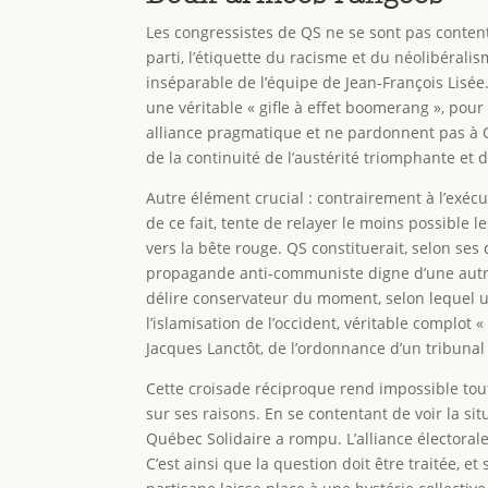
Les congressistes de QS ne se sont pas content
parti, l’étiquette du racisme et du néolibérali
inséparable de l’équipe de Jean-François Lisée
une véritable « gifle à effet boomerang », pour
alliance pragmatique et ne pardonnent pas à Q
de la continuité de l’austérité triomphante et
Autre élément crucial : contrairement à l’exécu
de ce fait, tente de relayer le moins possible l
vers la bête rouge. QS constituerait, selon ses 
propagande anti-communiste digne d’une autre é
délire conservateur du moment, selon lequel un
l’islamisation de l’occident, véritable complot «
Jacques Lanctôt, de l’ordonnance d’un tribunal
Cette croisade réciproque rend impossible tout
sur ses raisons. En se contentant de voir la si
Québec Solidaire a rompu. L’alliance électorale
C’est ainsi que la question doit être traitée, e