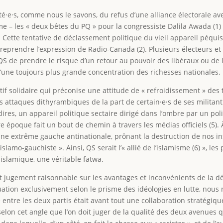
é·e·s, comme nous le savons, du refus d’une alliance électorale ave
sme – les « deux bêtes du PQ » pour la congressiste Dalila Awada (1)
. Cette tentative de déclassement politique du vieil appareil péqui
 reprendre l’expression de Radio-Canada (2). Plusieurs électeurs et 
S de prendre le risque d’un retour au pouvoir des libéraux ou de 
 d’une toujours plus grande concentration des richesses nationales.
tif solidaire qui préconise une attitude de « refroidissement » des
es attaques dithyrambiques de la part de certain⸱e⸱s de ses militant⸱
dires, un appareil politique sectaire dirigé dans l’ombre par un poli
poque fait un bout de chemin à travers les médias officiels (5). À
e extrême gauche antinationale, prônant la destruction de nos inst
 islamo-gauchiste ». Ainsi, QS serait l’« allié de l’islamisme (6) », 
 islamique, une véritable fatwa.
 jugement raisonnable sur les avantages et inconvénients de la déc
tuation exclusivement selon le prisme des idéologies en lutte, nous 
 entre les deux partis était avant tout une collaboration stratégiq
t selon cet angle que l’on doit juger de la qualité des deux avenues q