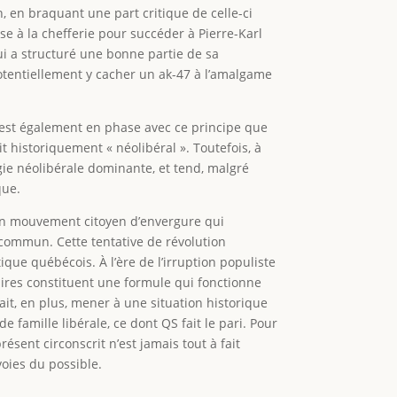
n, en braquant une part critique de celle-ci
se à la chefferie pour succéder à Pierre-Karl
qui a structuré une bonne partie de sa
tentiellement y cacher un ak-47 à l’amalgame
C’est également en phase avec ce principe que
t historiquement « néolibéral ». Toutefois, à
ogie néolibérale dominante, et tend, malgré
que.
d’un mouvement citoyen d’envergure qui
 commun. Cette tentative de révolution
itique québécois. À l’ère de l’irruption populiste
aires constituent une formule qui fonctionne
ait, en plus, mener à une situation historique
famille libérale, ce dont QS fait le pari. Pour
ésent circonscrit n’est jamais tout à fait
voies du possible.