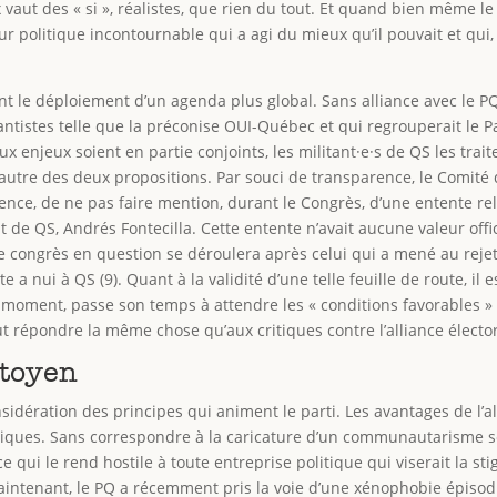
vaut des « si », réalistes, que rien du tout. Et quand bien même l
eur politique incontournable qui a agi du mieux qu’il pouvait et qui,
nt le déploiement d’un agenda plus global. Sans alliance avec le PQ, 
tistes telle que la préconise OUI-Québec et qui regrouperait le P
ux enjeux soient en partie conjoints, les militant·e·s de QS les tra
autre des deux propositions. Par souci de transparence, le Comité 
rence, de ne pas faire mention, durant le Congrès, d’une entente r
 de QS, Andrés Fontecilla. Cette entente n’avait aucune valeur offic
, le congrès en question se déroulera après celui qui a mené au r
e a nui à QS (9). Quant à la validité d’une telle feuille de route, il
un moment, passe son temps à attendre les « conditions favorables 
eut répondre la même chose qu’aux critiques contre l’alliance électo
itoyen
sidération des principes qui animent le parti. Les avantages de l’all
litiques. Sans correspondre à la caricature d’un communautarisme se
ui le rend hostile à toute entreprise politique qui viserait la sti
maintenant, le PQ a récemment pris la voie d’une xénophobie épiso