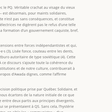
c le PQ. Véritable crachat au visage du vieux
 – est désormais, pour maints solidaires,
ste n’est pas sans conséquences, et constitue
électrices ne digèrent pas le refus d’une telle
la formation d’un gouvernement caquiste, bref,
 tensions entre forces indépendantistes et qui,
e⸱s (3), Lisée fonce, couteau entre les dents,
tburo autoritaire de type soviétique (4). Cette
 ce discours s’ajoute toute la cohérence du
itutions et de notre culture, contribuerait à
les propos d’Awada dignes, comme l’affirme
ision politique prise par Québec Solidaire, et
nous écartons de la nature initiale de ce que
ue entre deux partis aux principes divergents.
ui se présentaient à QS. Sans cela, l’hystérie