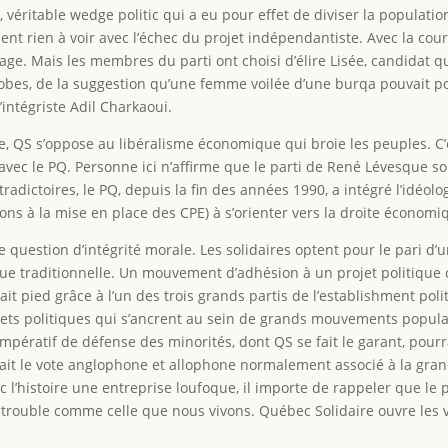
 véritable wedge politic qui a eu pour effet de diviser la populatio
nt rien à voir avec l’échec du projet indépendantiste. Avec la cour
page. Mais les membres du parti ont choisi d’élire Lisée, candidat 
es, de la suggestion qu’une femme voilée d’une burqa pouvait po
’intégriste Adil Charkaoui.
ne, QS s’oppose au libéralisme économique qui broie les peuples. 
vec le PQ. Personne ici n’affirme que le parti de René Lévesque soi
radictoires, le PQ, depuis la fin des années 1990, a intégré l’idéol
ons à la mise en place des CPE) à s’orienter vers la droite économi
ne question d’intégrité morale. Les solidaires optent pour le pari 
tique traditionnelle. Un mouvement d’adhésion à un projet politique
enait pied grâce à l’un des trois grands partis de l’establishment pol
ojets politiques qui s’ancrent au sein de grands mouvements popul
impératif de défense des minorités, dont QS se fait le garant, pourr
t le vote anglophone et allophone normalement associé à la grande 
 l’histoire une entreprise loufoque, il importe de rappeler que le pr
 trouble comme celle que nous vivons. Québec Solidaire ouvre les 