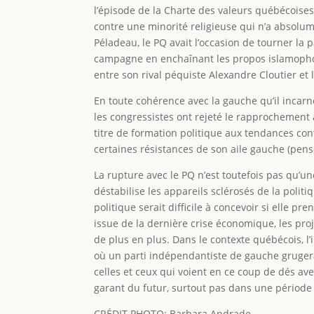
l’épisode de la Charte des valeurs québécoises,
contre une minorité religieuse qui n’a absolume
Péladeau, le PQ avait l’occasion de tourner la 
campagne en enchaînant les propos islamophob
entre son rival péquiste Alexandre Cloutier et l
En toute cohérence avec la gauche qu’il incar
les congressistes ont rejeté le rapprochement a
titre de formation politique aux tendances cont
certaines résistances de son aile gauche (pens
La rupture avec le PQ n’est toutefois pas qu’u
déstabilise les appareils sclérosés de la poli
politique serait difficile à concevoir si elle pr
issue de la dernière crise économique, les pr
de plus en plus. Dans le contexte québécois, l’
où un parti indépendantiste de gauche grugerai
celles et ceux qui voient en ce coup de dés avec
garant du futur, surtout pas dans une période
CRÉDIT PHOTO: Barbara Andrade