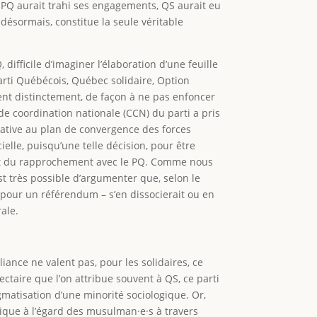
e PQ aurait trahi ses engagements, QS aurait eu
 désormais, constitue la seule véritable
difficile d’imaginer l’élaboration d’une feuille
arti Québécois, Québec solidaire, Option
itent distinctement, de façon à ne pas enfoncer
de coordination nationale (CCN) du parti a pris
elative au plan de convergence des forces
ielle, puisqu’une telle décision, pour être
ejet du rapprochement avec le PQ. Comme nous
 est très possible d’argumenter que, selon le
» pour un référendum – s’en dissocierait ou en
rale.
iance ne valent pas, pour les solidaires, ce
ctaire que l’on attribue souvent à QS, ce parti
gmatisation d’une minorité sociologique. Or,
dique à l’égard des musulman·e·s à travers