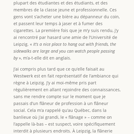
plupart des étudiantes et des étudiants, et des
membres de la classe jeune et professionnelle. Ces
gens vont s’acheter une bière au dépanneur du coin,
et passent leur temps à jaser et à fumer des
cigarettes. La première fois que je m’y suis rendu, j’y
ai rencontré par hasard une amie de l’Université de
Leipzig. «
It’s a nice place to hang out with friends, the
sidewalks are large and you can watch people passing
by
», m’a-t-elle dit en anglais.
J’ai compris plus tard que ce qu’elle faisait au
Westwerk est en fait représentatif de l’ambiance qui
règne à Leipzig. J’y ai moi-même pris part
régulièrement en allant rejoindre des connaissances,
sans me rendre compte sur le moment que je
passais d’un flâneur de profession à un flâneur
social. Cela m’a rappelé qu’au Québec, dans la
banlieue où j’ai grandi, le « flânage » – comme on
l’appelle là-bas – est suspect, voire spécifiquement
interdit à plusieurs endroits. À Leipzig, la flânerie