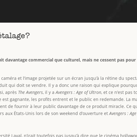
étalage?
it davantage commercial que culturel, mais ne cessent pas pour 
e la caméra et l’image projetée sur un écran jusqu’à la rétine du sp
uit qui doit se vendre. Il y a donc une raison qui explique pourq
si, après
The Avengers
, il y a
Avengers : Age of Ultron
, et ce n’est pas t
 est gagnante, les profits entrent et le public en redemande. La
nt de fournir à leur public davantage de ce produit miracle. Ce qu
ars aux États-Unis lors de son weekend d’ouverture et
Avengers : Age
sité Laval, n’irait toutefois pas jusqu’à dire que le cinéma hollywo