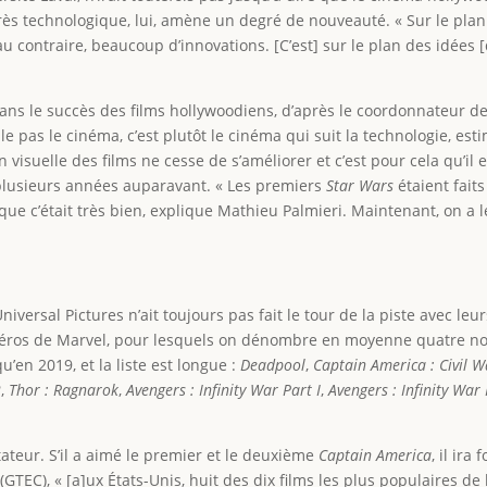
rès technologique, lui, amène un degré de nouveauté. « Sur le plan 
u contraire, beaucoup d’innovations. [C’est] sur le plan des idées [qu
ans le succès des films hollywoodiens, d’après le coordonnateur de
 pas le cinéma, c’est plutôt le cinéma qui suit la technologie, estime
n visuelle des films ne cesse de s’améliorer et c’est pour cela qu’il 
 plusieurs années auparavant. « Les premiers
Star Wars
étaient fait
oque c’était très bien, explique Mathieu Palmieri. Maintenant, on a 
Universal Pictures n’ait toujours pas fait le tour de la piste avec le
s héros de Marvel, pour lesquels on dénombre en moyenne quatre n
u’en 2019, et la liste est longue :
Deadpool
,
Captain America : Civil W
2
,
Thor : Ragnarok
,
Avengers : Infinity War Part I
,
Avengers : Infinity War 
ateur. S’il a aimé le premier et le deuxième
Captain
America
, il ir
GTEC), « [a]ux États-Unis, huit des dix films les plus populaires de 