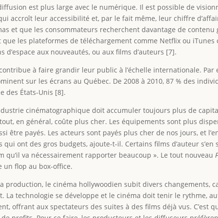
diffusion est plus large avec le numérique. Il est possible de visi
qui accroît leur accessibilité et, par le fait même, leur chiffre d’aff
émas et que les consommateurs recherchent davantage de contenu 
t que les plateformes de téléchargement comme Netflix ou iTunes o
ns d’espace aux nouveautés, ou aux films d’auteurs [7].
 contribue à faire grandir leur public à l’échelle internationale. P
ominent sur les écrans au Québec. De 2008 à 2010, 87 % des individ
 des États-Unis [8].
industrie cinématographique doit accumuler toujours plus de capita
 tout, en général, coûte plus cher. Les équipements sont plus dis
si être payés. Les acteurs sont payés plus cher de nos jours, et l’en
 qui ont des gros budgets, ajoute-t-il. Certains films d’auteur s’en
lm qu’il va nécessairement rapporter beaucoup ». Le tout nouveau
 un flop au box-office.
 la production, le cinéma hollywoodien subit divers changements, ca
 La technologie se développe et le cinéma doit tenir le rythme, a
tent, offrant aux spectateurs des suites à des films déjà vus. C’est 
de profits. Pour ce faire, les producteurs et les diffuseurs préfèren