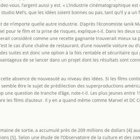
ndez-vous, l’argent aussi y est. « L’industrie cinématographique es
. Au studio Mel’s, que les idées soient bonnes ou pas, tant qu’il y a un
 de n’importe quelle autre industrie. D’après l’économiste Ianik Ma
l pour le film et la prise de risques, explique-t-il. Dans les deux c
i serait considéré comme une recette gagnante trouverait mieux sa 
est le cas d’une chaîne de restaurant, d’une nouvelle voiture ou d’u
re des suites est donc une option à la fois rentable et sécuritaire q
s avantageux de se lancer dans un projet dont les résultats sont conn
ette absence de nouveauté au niveau des idées. Si les films contin
semble être le sujet de prédilection des superproductions américai
p une question de tranche d’âge, note-t-il. Les plus jeunes entre 1
core les films d’auteur. Il y en a quand même comme Marvel et DC 
emaine de sortie, a accumulé près de 209 millions de dollars [4] au
lions [5]. Selon une étude de l’Observatoire de la culture et des 