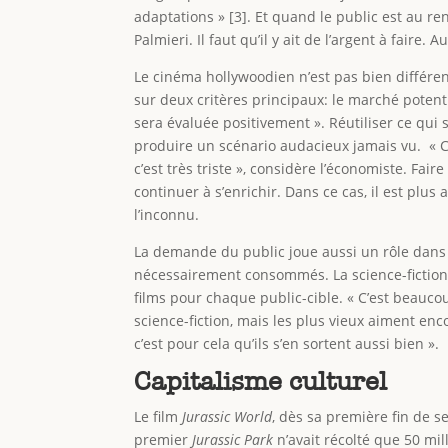
adaptations » [3]. Et quand le public est au re
Palmieri. Il faut qu’il y ait de l’argent à faire
Le cinéma hollywoodien n’est pas bien différent
sur deux critères principaux: le marché potentie
sera évaluée positivement ». Réutiliser ce qu
produire un scénario audacieux jamais vu. « C’
c’est très triste », considère l’économiste. Fai
continuer à s’enrichir. Dans ce cas, il est plu
l’inconnu.
La demande du public joue aussi un rôle dans c
nécessairement consommés. La science-fiction 
films pour chaque public-cible. « C’est beaucou
science-fiction, mais les plus vieux aiment en
c’est pour cela qu’ils s’en sortent aussi bien ».
Capitalisme culturel
Le film
Jurassic World
, dès sa première fin de s
premier
Jurassic Park
n’avait récolté que 50 mil