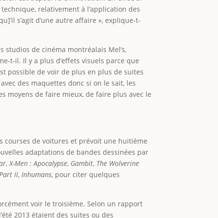
technique, relativement à l’application des
]’il s’agit d’une autre affaire », explique-t-
s studios de cinéma montréalais Mel’s,
-t-il. Il y a plus d’effets visuels parce que
est possible de voir de plus en plus de suites
s avec des maquettes donc si on le sait, les
les moyens de faire mieux, de faire plus avec le
urs courses de voitures et prévoit une huitième
ouvelles adaptations de bandes dessinées par
ar
,
X-Men : Apocalypse
,
Gambit
,
The Wolverine
Part II
,
Inhumans
, pour citer quelques
a forcément voir le troisième. Selon un rapport
l’été 2013 étaient des suites ou des