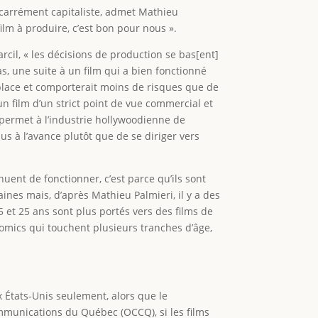
t carrément capitaliste, admet Mathieu
 film à produire, c’est bon pour nous ».
rcil, « les décisions de production se bas[ent]
as, une suite à un film qui a bien fonctionné
place et comporterait moins de risques que de
n film d’un strict point de vue commercial et
ui permet à l’industrie hollywoodienne de
us à l’avance plutôt que de se diriger vers
uent de fonctionner, c’est parce qu’ils sont
nes mais, d’après Mathieu Palmieri, il y a des
5 et 25 ans sont plus portés vers des films de
Comics qui touchent plusieurs tranches d’âge,
x États-Unis seulement, alors que le
communications du Québec (OCCQ), si les films