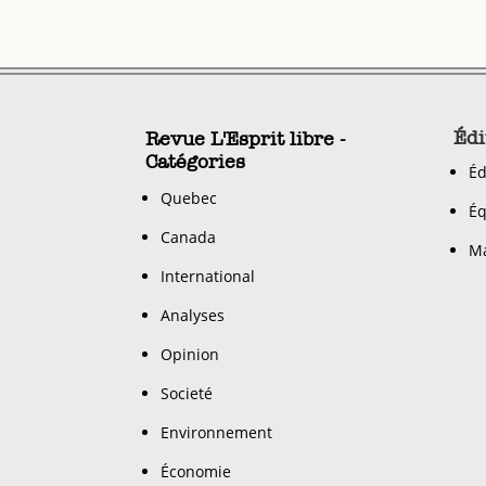
Édi
Revue L'Esprit libre -
Catégories
Éd
Quebec
Éq
Canada
Ma
International
Analyses
Opinion
Societé
Environnement
Économie