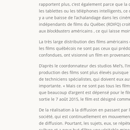
rapportent plus, c’est également parce que la 
les tablettes ou les téléphones intelligents, ce 
y a une baisse de l’achalandage dans les cin
indépendants de films du Québec (RDIFQ) croi
aux
blockbusters
américains , ce qui laisse moi
La très large distribution des films américains
les films québécois ne sont pas ceux qui préd
confondues, ont visionné un film en provenance
D’après le coordonnateur des studios Mel’s, l’
production des films sont plus élevés puisque
de techniciens spécialistes, qui doivent eux aus
importante. « Mais ce ne sont pas tous les films
que beaucoup d’argent est dépensé pour le fi
sortie le 7 août 2015, le film est désigné comme
De la réalisation à la diffusion en passant par
société, qui est continuellement en mouvement.
de diffusion. Pourtant, les sujets, eux, se répè
culture et a pour but d’être une véritable mine 