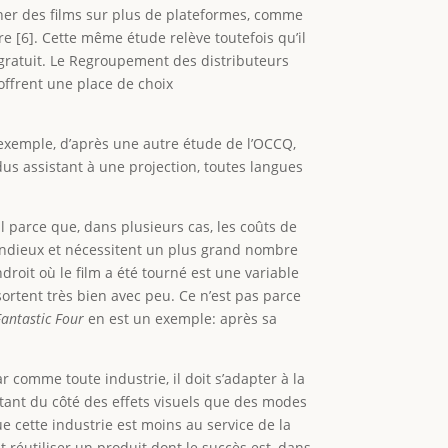
onner des films sur plus de plateformes, comme
aire [6]. Cette même étude relève toutefois qu’il
gratuit. Le Regroupement des distributeurs
ffrent une place de choix
ar exemple, d’après une autre étude de l’OCCQ,
us assistant à une projection, toutes langues
l parce que, dans plusieurs cas, les coûts de
pendieux et nécessitent un plus grand nombre
droit où le film a été tourné est une variable
 sortent très bien avec peu. Ce n’est pas parce
Fantastic Four
en est un exemple: après sa
r comme toute industrie, il doit s’adapter à la
utant du côté des effets visuels que des modes
que cette industrie est moins au service de la
t réutiliser un produit dont le succès est, dans