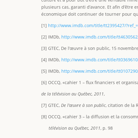
plusieurs cas, garanti d’avance. Et afin d’êtr
économique doit continuer de tourner pour que
[1]
http://www.imdb.com/title/tt2395427/?ref_=
[2] IMDb,
http://www.imdb.com/title/tt4630562
[3] GTEC, De l’œuvre à son public, 15 novembr
[4] IMDb,
http://www.imdb.com/title/tt0369610
[5] IMDb,
http://www.imdb.com/title/tt0107290
[6] OCCQ, «cahier 1 – flux financiers et organis
de la télévision au Québec, 2011
,
[7] GTEC,
De l’œuvre à son public
, citation de l
[8] OCCQ, «cahier 3 – la diffusion et la conso
télévision au Québec, 2011
, p. 98