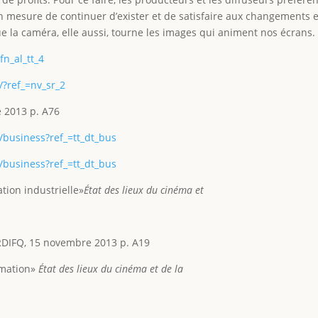
e en mesure de continuer d’exister et de satisfaire aux changement
 la caméra, elle aussi, tourne les images qui animent nos écrans.
fn_al_tt_4
/?ref_=nv_sr_2
e 2013 p. A76
/business?ref_=tt_dt_bus
/business?ref_=tt_dt_bus
ation industrielle»
État des lieux du cinéma et
a RDIFQ, 15 novembre 2013 p. A19
mmation»
État des lieux du cinéma et de la