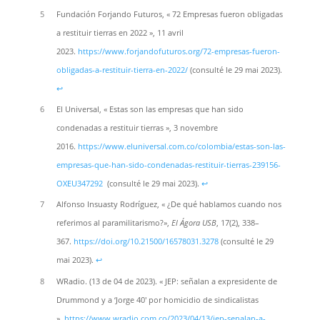
5
Fundación Forjando Futuros, « 72 Empresas fueron obligadas
a restituir tierras en 2022 », 11 avril
2023.
https://www.forjandofuturos.org/72-empresas-fueron-
obligadas-a-restituir-tierra-en-2022/
(consulté le 29 mai 2023).
↩︎
6
El Universal, « Estas son las empresas que han sido
condenadas a restituir tierras », 3 novembre
2016.
https://www.eluniversal.com.co/colombia/estas-son-las-
empresas-que-han-sido-condenadas-restituir-tierras-239156-
OXEU347292
(consulté le 29 mai 2023).
↩︎
7
Alfonso Insuasty Rodríguez, « ¿De qué hablamos cuando nos
referimos al paramilitarismo?»,
El Ágora USB
, 17(2), 338–
367.
https://doi.org/10.21500/16578031.3278
(consulté le 29
mai 2023).
↩︎
8
WRadio. (13 de 04 de 2023). « JEP: señalan a expresidente de
Drummond y a ‘Jorge 40′ por homicidio de sindicalistas
».
https://www.wradio.com.co/2023/04/13/jep-senalan-a-