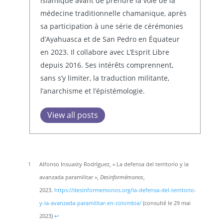
islamique avant de prendre la voie de la
médecine traditionnelle chamanique, après
sa participation à une série de cérémonies
d’Ayahuasca et de San Pedro en Équateur
en 2023. Il collabore avec L’Esprit Libre
depuis 2016. Ses intérêts comprennent,
sans s’y limiter, la traduction militante,
l’anarchisme et l’épistémologie.
View all posts
1
Alfonso Insuasty Rodríguez, « La defensa del territorio y la
avanzada paramilitar »,
Desinformémonos
,
2023.
https://desinformemonos.org/la-defensa-del-territorio-
y-la-avanzada-paramilitar-en-colombia/
(consulté le 29 mai
2023)
↩︎