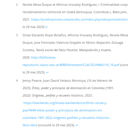
2
Norela Mesa Duque et Alfonso Insuasty Rodríguez, « Criminalidad corpo
reordenamiento territorial en Urabá (Antioquia, Colombia) »,
Ratio Juris
,
2021.
https://publicaciones.unaula.edu.co/index.php/ratiojuris/article/
le 29 mai 2023)
↩︎
3
Omar Eduardo Rojas Bolaños, Alfonso Insuasty Rodríguez, Norela Mesa
Duque, Jose Fernnado Valencia Grajales et Héctor Alejandro Zuluaga
Cometa,
Teoría social del Falso Positivo. Manipulación y muerte
,
2020.
http://biblioteca-
repositorio.clacso.edu.ar:8080/bitstream/CLACSO/4966/1/0_16.pdf
(cons
le 29 mai 2023).
↩︎
4
Jenny Pearce, Juan David Velasco Montoya, (16 de febrero de
2023).
Élites, poder y principios de dominación en Colombia (1991-
2022): Orígenes, perfiles y recuento histórico
, 2023.
https://kavilando.org/lineas-kavilando/conflicto-social-y-
paz/9448-elites-poder-y-principios-de-dominacion-en-
colombia-1991-2022-origenes-perfiles-y-recuento-historico-
libro-libre
(consulté le 29 mai 2023).
↩︎