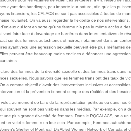
nnes ayant des handicaps, peu importe leur nature, afin qu’elles puiss
moyens financiers, les CALACS ne sont pas accessibles à toutes de man
se roulante). On va aussi regarder la flexibilité de nos interventions, 
up d’enjeux qui font en sorte qu’une femme n’a pas le même accès à des
 vont faire face à davantage de barrières dans leurs tentatives de révé
pact sur des femmes autochtones et noires, notamment dans un contexte 
es ayant vécu une agression sexuelle peuvent être plus méfiantes de la
les peuvent être beaucoup moins enclines à dénoncer une agression à la p
curitaires.
’inclure des femmes de la diversité sexuelle et des femmes trans dans n
ces sexuelles. Nous savons que les femmes trans ont des taux de victim
n a comme objectif d’avoir des interventions inclusives et accessibles
ntervention et la prévention tiennent compte des réalités et des be
e volet, au moment de faire de la représentation politique ou dans no
qui souvent ne sont pas visibles dans les médias. Par exemple, on a dé
nt une plus grande diversité de femmes. Dans le RQCALACS, on a un c
ont un volet « femme » en leur sein. Par exemple, Femmes autochto
Women’s Shelter of Montreal, DisAbled Women Network of Canada et d’