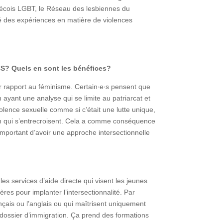
ébécois LGBT, le Réseau des lesbiennes du
ité des expériences en matière de violences
CS? Quels en sont les bénéfices?
par rapport au féminisme. Certain∙e∙s pensent que
 ayant une analyse qui se limite au patriarcat et
lence sexuelle comme si c’était une lutte unique,
ion qui s’entrecroisent. Cela a comme conséquence
t important d’avoir une approche intersectionnelle
es services d’aide directe qui visent les jeunes
ères pour implanter l’intersectionnalité. Par
nçais ou l’anglais ou qui maîtrisent uniquement
dossier d’immigration. Ça prend des formations