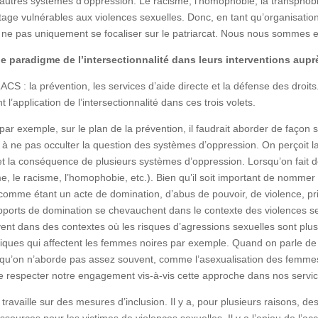
’autres systèmes d’oppression. Le racisme, l’homophobie, la transphobi
e vulnérables aux violences sexuelles. Donc, en tant qu’organisation, 
 ne pas uniquement se focaliser sur le patriarcat. Nous nous sommes
e paradigme de l’intersectionnalité dans leurs interventions aup
ALACS : la prévention, les services d’aide directe et la défense des dr
l’application de l’intersectionnalité dans ces trois volets.
ar exemple, sur le plan de la prévention, il faudrait aborder de façon 
e à ne pas occulter la question des systèmes d’oppression. On perçoit 
n et la conséquence de plusieurs systèmes d’oppression. Lorsqu’on fait 
, le racisme, l’homophobie, etc.). Bien qu’il soit important de nommer
l comme étant un acte de domination, d’abus de pouvoir, de violence,
orts de domination se chevauchent dans le contexte des violences se
vent dans des contextes où les risques d’agressions sexuelles sont plu
iques qui affectent les femmes noires par exemple. Quand on parle de
 qu’on n’aborde pas assez souvent, comme l’asexualisation des femmes 
 respecter notre engagement vis-à-vis cette approche dans nos servic
 travaille sur des mesures d’inclusion. Il y a, pour plusieurs raisons, 
ssources pour les victimes de violences sexuelles. Il y a l’enjeu de l’acces