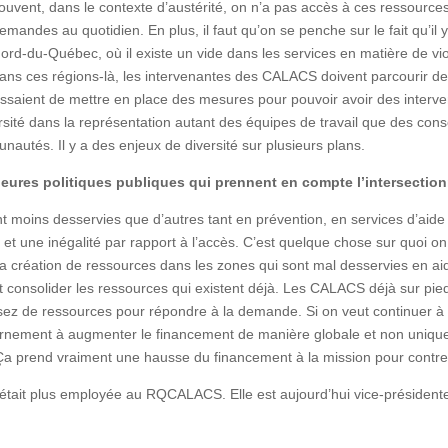
vent, dans le contexte d’austérité, on n’a pas accès à ces ressources-
emandes au quotidien. En plus, il faut qu’on se penche sur le fait qu’
rd-du-Québec, où il existe un vide dans les services en matière de v
ans ces régions-là, les intervenantes des CALACS doivent parcourir d
essaient de mettre en place des mesures pour pouvoir avoir des interve
é dans la représentation autant des équipes de travail que des conseil
unautés. Il y a des enjeux de diversité sur plusieurs plans.
eures politiques publiques qui prennent en compte l’intersection
sont moins desservies que d’autres tant en prévention, en services d’aid
t une inégalité par rapport à l’accès. C’est quelque chose sur quoi on t
a création de ressources dans les zones qui sont mal desservies en ai
t consolider les ressources qui existent déjà. Les CALACS déjà sur pi
sez de ressources pour répondre à la demande. Si on veut continuer à l
rnement à augmenter le financement de manière globale et non uniqu
a prend vraiment une hausse du financement à la mission pour contrer
’était plus employée au RQCALACS. Elle est aujourd’hui vice-présiden