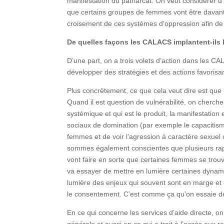
manifestation du patriarcat. On veut considérer d
que certains groupes de femmes vont être davantag
croisement de ces systèmes d’oppression afin de
De quelles façons les CALACS implantent-ils l
D’une part, on a trois volets d’action dans les C
développer des stratégies et des actions favorisant 
Plus concrètement, ce que cela veut dire est que p
Quand il est question de vulnérabilité, on cherch
systémique et qui est le produit, la manifestatio
sociaux de domination (par exemple le capacitisme
femmes et de voir l’agression à caractère sexue
sommes également conscientes que plusieurs rapp
vont faire en sorte que certaines femmes se trou
va essayer de mettre en lumière certaines dynam
lumière des enjeux qui souvent sont en marge et
le consentement. C’est comme ça qu’on essaie de
En ce qui concerne les services d’aide directe, on
générale et aussi en ce qui a trait à l’accès aux re