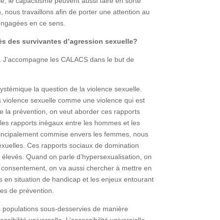
e, le capacitisme peuvent aussi faire en sorte
nous travaillons afin de porter une attention au
 engagées en ce sens.
rès des survivantes d’agression sexuelle?
oits. J’accompagne les CALACS dans le but de
systémique la question de la violence sexuelle.
la violence sexuelle comme une violence qui est
de la prévention, on veut aborder ces rapports
 les rapports inégaux entre les hommes et les
 principalement commise envers les femmes, nous
xuelles. Ces rapports sociaux de domination
s élevés. Quand on parle d’hypersexualisation, on
 consentement, on va aussi chercher à mettre en
en situation de handicap et les enjeux entourant
es de prévention.
des populations sous-desservies de manière
sibilité universelle. L’accessibilité universielle