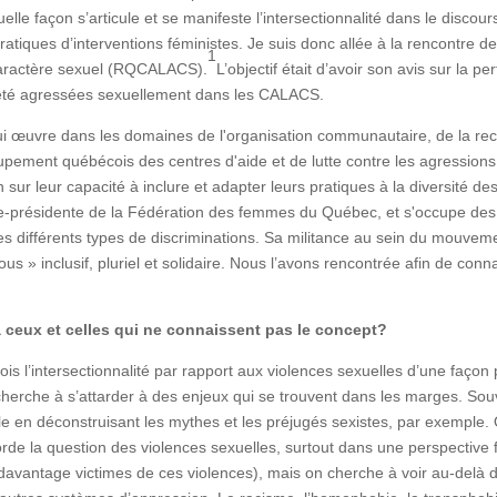
lle façon s’articule et se manifeste l’intersectionnalité dans le discou
atiques d’interventions féministes. Je suis donc allée à la rencontr
1
 caractère sexuel (RQCALACS).
L’objectif était d’avoir son avis sur la p
 été agressées sexuellement dans les CALACS.
 qui œuvre dans les domaines de l'organisation communautaire, de la 
roupement québécois des centres d'aide et de lutte contre les agressi
ur leur capacité à inclure et adapter leurs pratiques à la diversité de
ice-présidente de la Fédération des femmes du Québec, et s'occupe des 
s différents types de discriminations. Sa militance au sein du mouveme
 » inclusif, pluriel et solidaire. Nous l’avons rencontrée afin de conn
à ceux et celles qui ne connaissent pas le concept?
s l’intersectionnalité par rapport aux violences sexuelles d’une façon 
 cherche à s’attarder à des enjeux qui se trouvent dans les marges. So
le en déconstruisant les mythes et les préjugés sexistes, par exemple
de la question des violences sexuelles, surtout dans une perspective fé
davantage victimes de ces violences), mais on cherche à voir au-delà du