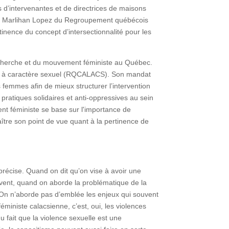
rs d’intervenantes et de directrices de maisons
e de Marlihan Lopez du Regroupement québécois
ertinence du concept d’intersectionnalité pour les
recherche et du mouvement féministe au Québec.
ons à caractère sexuel (RQCALACS). Son mandat
s femmes afin de mieux structurer l’intervention
pratiques solidaires et anti-oppressives au sein
nt féministe se base sur l'importance de
aître son point de vue quant à la pertinence de
précise. Quand on dit qu’on vise à avoir une
uvent, quand on aborde la problématique de la
. On n’aborde pas d’emblée les enjeux qui souvent
ministe calacsienne, c’est, oui, les violences
 fait que la violence sexuelle est une