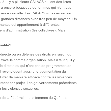
là. Il y a plusieurs CALACS qui ont des listes
il y a encore beaucoup de femmes qui n’ont pas
iolence sexuelle. Les CALACS situés en région
e grandes distances avec très peu de moyens. Un
nantes qui appartiennent à différentes
s d’administration (les collectives). Mais
nalité?
e directe ou en défense des droits en raison du
ravaille comme organisation. Mais il faut qu’il y
de directe ou qui n’ont pas de programmes de
ed revendiquent aussi une augmentation du
utter de manière efficace contre les violences
ement par projet. Les gouvernements précédents
 les violences sexuelles.
te de la Fédération des femmes du Québec.