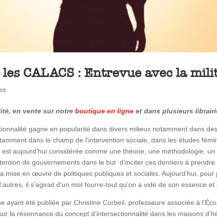
s les CALACS : Entrevue avec la mil
es
lité, en vente sur notre
boutique en ligne
et dans plusieurs librai
ectionnalité gagne en popularité dans divers milieux notamment dans 
tamment dans le champ de l’intervention sociale, dans les études fém
alité est aujourd’hui considérée comme une théorie, une méthodologie, u
ntention de gouvernements dans le but d’inciter ces derniers à prendre
la mise en œuvre de politiques publiques et sociales. Aujourd’hui, pour p
 d’autres, il s’agirait d’un mot fourre-tout qu’on a vidé de son essence et
che ayant été publiée par Christine Corbeil, professeure associée à l’Éco
t sur la résonnance du concept d’intersectionnalité dans les maisons