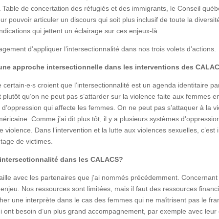
la Table de concertation des réfugiés et des immigrants, le Conseil qu
 pouvoir articuler un discours qui soit plus inclusif de toute la divers
dications qui jettent un éclairage sur ces enjeux-là.
ement d’appliquer l’intersectionnalité dans nos trois volets d’actions.
’une approche intersectionnelle dans les interventions des CALA
 certain∙e∙s croient que l’intersectionnalité est un agenda identitaire 
t plutôt qu’on ne peut pas s’attarder sur la violence faite aux femmes en
’oppression qui affecte les femmes. On ne peut pas s’attaquer à la vio
éricaine. Comme j’ai dit plus tôt, il y a plusieurs systèmes d’oppress
 violence. Dans l’intervention et la lutte aux violences sexuelles, c’es
ntage de victimes.
l’intersectionnalité dans les CALACS?
availle avec les partenaires que j’ai nommés précédemment. Concernant l
n enjeu. Nos ressources sont limitées, mais il faut des ressources financi
her une interprète dans le cas des femmes qui ne maîtrisent pas le fra
ui ont besoin d’un plus grand accompagnement, par exemple avec leur 