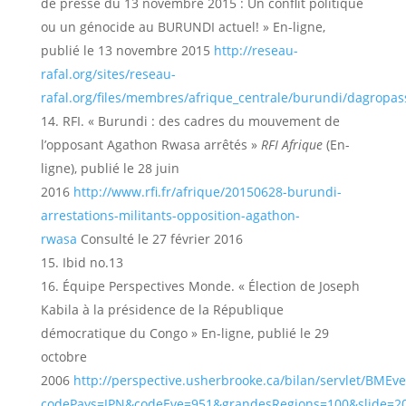
de presse du 13 novembre 2015 : Un conflit politique
ou un génocide au BURUNDI actuel! » En-ligne,
publié le 13 novembre 2015
http://reseau-
rafal.org/sites/reseau-
rafal.org/files/membres/afrique_centrale/burundi/dagrop
RFI. « Burundi : des cadres du mouvement de
l’opposant Agathon Rwasa arrêtés »
RFI Afrique
(En-
ligne), publié le 28 juin
2016
http://www.rfi.fr/afrique/20150628-burundi-
arrestations-militants-opposition-agathon-
rwasa
Consulté le 27 février 2016
Ibid no.13
Équipe Perspectives Monde. « Élection de Joseph
Kabila à la présidence de la République
démocratique du Congo » En-ligne, publié le 29
octobre
2006
http://perspective.usherbrooke.ca/bilan/servlet/BMEve
codePays=JPN&codeEve=951&grandesRegions=100&slide=2