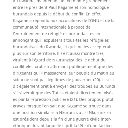
Au Rwanda, maintenant, le ton monte grandement
entre le président Paul Kagamé et son homologue
burundais depuis le début du conflit. En effet,
Kagamé a répondu aux accusations de l’ONU et de la
communauté internationale à propos de
l’entraînement de réfugié-es burundais-es en
annonçant qu’il expulserait tous-tes les réfugié-es
burundais-es du Rwanda, et qu'il ne les accepterait
plus sur son territoire. Il s’est aussi montré très
virulent à l’égard de Nkurunziza dès le début du
conflit électoral, en affirmant publiquement que des
dirigeants qui « massacrent leur peuple du matin au
soir » ne sont pas légitimes de gouverner (20). Il s’est
dit également prêt à envoyer des troupes au Burundi
s’il s’avérait que des Tutsis étaient directement visé-
es par la répression policière (21). Des propos plutôt
graves lorsque l’on sait que Kagamé se trouve dans
une position similaire à Nkurunziza ; si Nkurunziza
est président depuis la fin d’une guerre civile inter-
ethnique durant laquelle il prit la tête d’une faction