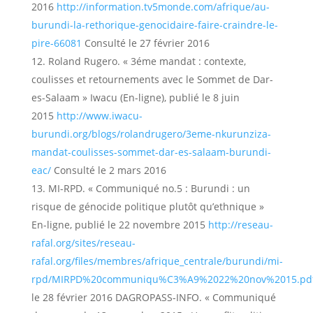
2016
http://information.tv5monde.com/afrique/au-
burundi-la-rethorique-genocidaire-faire-craindre-le-
pire-66081
Consulté le 27 février 2016
Roland Rugero. « 3éme mandat : contexte,
coulisses et retournements avec le Sommet de Dar-
es-Salaam » Iwacu (En-ligne), publié le 8 juin
2015
http://www.iwacu-
burundi.org/blogs/rolandrugero/3eme-nkurunziza-
mandat-coulisses-sommet-dar-es-salaam-burundi-
eac/
Consulté le 2 mars 2016
MI-RPD. « Communiqué no.5 : Burundi : un
risque de génocide politique plutôt qu’ethnique »
En-ligne, publié le 22 novembre 2015
http://reseau-
rafal.org/sites/reseau-
rafal.org/files/membres/afrique_centrale/burundi/mi-
rpd/MIRPD%20communiqu%C3%A9%2022%20nov%2015.pd
le 28 février 2016 DAGROPASS-INFO. « Communiqué