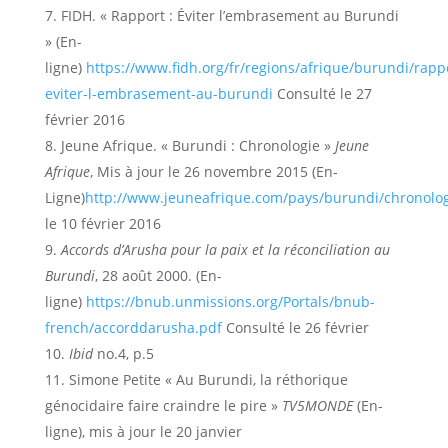
FIDH. « Rapport : Éviter l’embrasement au Burundi
» (En-
ligne)
https://www.fidh.org/fr/regions/afrique/burundi/rapp
eviter-l-embrasement-au-burundi
Consulté le 27
février 2016
Jeune Afrique. « Burundi : Chronologie »
Jeune
Afrique
, Mis à jour le 26 novembre 2015 (En-
Ligne)
http://www.jeuneafrique.com/pays/burundi/chronolog
le 10 février 2016
Accords d’Arusha pour la paix et la réconciliation au
Burundi
, 28 août 2000. (En-
ligne)
https://bnub.unmissions.org/Portals/bnub-
french/accorddarusha.pdf
Consulté le 26 février
Ibid
no.4, p.5
Simone Petite « Au Burundi, la réthorique
génocidaire faire craindre le pire »
TV5MONDE
(En-
ligne), mis à jour le 20 janvier