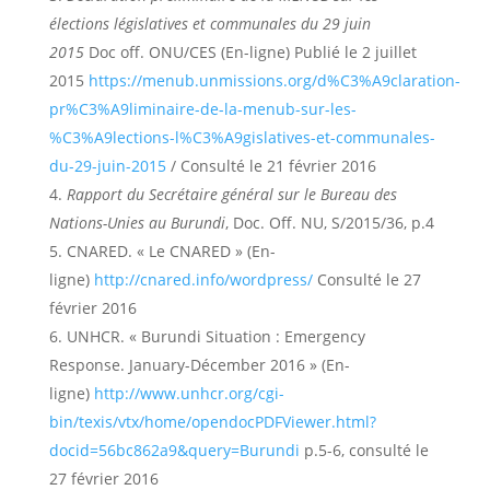
élections législatives et communales du 29 juin
2015
Doc off. ONU/CES (En-ligne) Publié le 2 juillet
2015
https://menub.unmissions.org/d%C3%A9claration-
pr%C3%A9liminaire-de-la-menub-sur-les-
%C3%A9lections-l%C3%A9gislatives-et-communales-
du-29-juin-2015
/ Consulté le 21 février 2016
Rapport du Secrétaire général sur le Bureau des
Nations-Unies au Burundi
, Doc. Off. NU, S/2015/36, p.4
CNARED. « Le CNARED » (En-
ligne)
http://cnared.info/wordpress/
Consulté le 27
février 2016
UNHCR. « Burundi Situation : Emergency
Response. January-Décember 2016 » (En-
ligne)
http://www.unhcr.org/cgi-
bin/texis/vtx/home/opendocPDFViewer.html?
docid=56bc862a9&query=Burundi
p.5-6, consulté le
27 février 2016