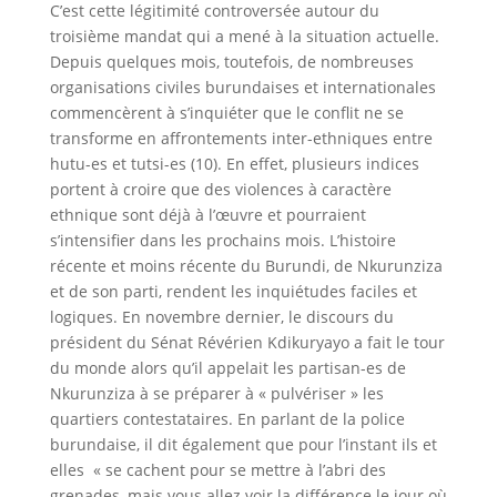
C’est cette légitimité controversée autour du
troisième mandat qui a mené à la situation actuelle.
Depuis quelques mois, toutefois, de nombreuses
organisations civiles burundaises et internationales
commencèrent à s’inquiéter que le conflit ne se
transforme en affrontements inter-ethniques entre
hutu-es et tutsi-es (10). En effet, plusieurs indices
portent à croire que des violences à caractère
ethnique sont déjà à l’œuvre et pourraient
s’intensifier dans les prochains mois. L’histoire
récente et moins récente du Burundi, de Nkurunziza
et de son parti, rendent les inquiétudes faciles et
logiques. En novembre dernier, le discours du
président du Sénat Révérien Kdikuryayo a fait le tour
du monde alors qu’il appelait les partisan-es de
Nkurunziza à se préparer à « pulvériser » les
quartiers contestataires. En parlant de la police
burundaise, il dit également que pour l’instant ils et
elles « se cachent pour se mettre à l’abri des
grenades, mais vous allez voir la différence le jour où