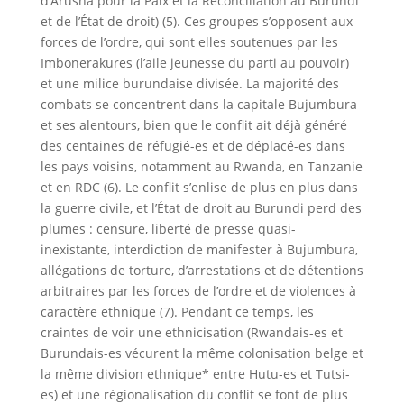
d’Arusha pour la Paix et la Réconciliation au Burundi
et de l’État de droit) (5). Ces groupes s’opposent aux
forces de l’ordre, qui sont elles soutenues par les
Imbonerakures (l’aile jeunesse du parti au pouvoir)
et une milice burundaise divisée. La majorité des
combats se concentrent dans la capitale Bujumbura
et ses alentours, bien que le conflit ait déjà généré
des centaines de réfugié-es et de déplacé-es dans
les pays voisins, notamment au Rwanda, en Tanzanie
et en RDC (6). Le conflit s’enlise de plus en plus dans
la guerre civile, et l’État de droit au Burundi perd des
plumes : censure, liberté de presse quasi-
inexistante, interdiction de manifester à Bujumbura,
allégations de torture, d’arrestations et de détentions
arbitraires par les forces de l’ordre et de violences à
caractère ethnique (7). Pendant ce temps, les
craintes de voir une ethnicisation (Rwandais-es et
Burundais-es vécurent la même colonisation belge et
la même division ethnique* entre Hutu-es et Tutsi-
es) et une régionalisation du conflit se font de plus