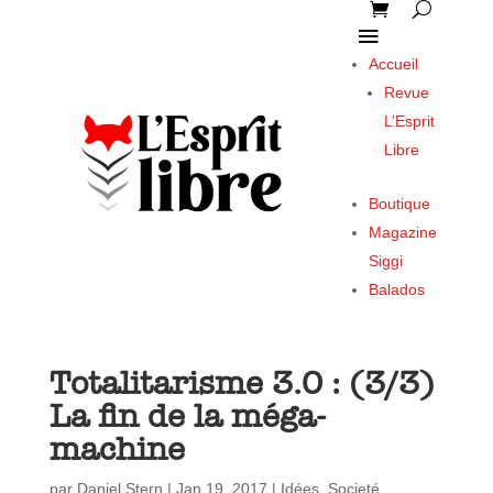
Accueil
Revue
L’Esprit
Libre
Boutique
Magazine
Siggi
Balados
Totalitarisme 3.0 : (3/3)
La fin de la méga-
machine
par
Daniel Stern
|
Jan 19, 2017
|
Idées
,
Societé