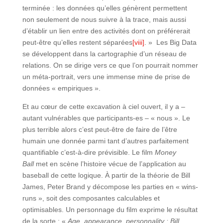
terminée : les données qu’elles génèrent permettent
non seulement de nous suivre à la trace, mais aussi
d’établir un lien entre des activités dont on préférerait
peut-être qu’elles restent séparées
[viii]
. » Les Big Data
se développent dans la cartographie d’un réseau de
relations. On se dirige vers ce que l’on pourrait nommer
un méta-portrait, vers une immense mine de prise de
données « empiriques ».
Et au cœur de cette excavation à ciel ouvert, il y a –
autant vulnérables que participants-es – « nous ». Le
plus terrible alors c’est peut-être de faire de l’être
humain une donnée parmi tant d’autres parfaitement
quantifiable c’est-à-dire prévisible. Le film
Money
Ball
met en scène l’histoire vécue de l’application au
baseball de cette logique. À partir de la théorie de Bill
James, Peter Brand y décompose les parties en « wins-
runs », soit des composantes calculables et
optimisables. Un personnage du film exprime le résultat
de la sorte : «
Age, appearance, personnality : Bill