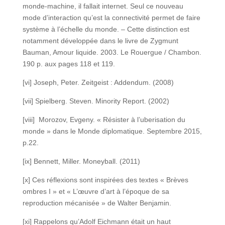
monde-machine, il fallait internet. Seul ce nouveau
mode d’interaction qu’est la connectivité permet de faire
système à l’échelle du monde. – Cette distinction est
notamment développée dans le livre de Zygmunt
Bauman, Amour liquide. 2003. Le Rouergue / Chambon.
190 p. aux pages 118 et 119.
[vi] Joseph, Peter. Zeitgeist : Addendum. (2008)
[vii] Spielberg. Steven. Minority Report. (2002)
[viii] Morozov, Evgeny. « Résister à l’uberisation du
monde » dans le Monde diplomatique. Septembre 2015,
p.22.
[ix] Bennett, Miller. Moneyball. (2011)
[x] Ces réflexions sont inspirées des textes « Brèves
ombres I » et « L’œuvre d’art à l’époque de sa
reproduction mécanisée » de Walter Benjamin.
[xi] Rappelons qu’Adolf Eichmann était un haut