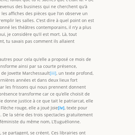
nt devenus des business qui ne cherchent qu’à
 les affiches des pièces que l’on observe un
mplir les salles. C’est dire à quel point on est
çonné les théâtres contemporains, il n’y a plus
i, je considère qu’il est mort. Là, tout
ant, tu savais pas comment ils allaient
e autres pour cela qu’elle a proposé ce mois de
ansforme ainsi par sa courte présence,
it de Jovette Marchessault
[iii]
, un texte profond,
dernières années et dans deux lieux fort
t car les frissons qui nous prennent donnent
 présence transforme car ce qu’elle choisit de
e donne justice à ce que tait le patriarcat, elle
Flèche rouge, elle a joué Joie
[iv]
, texte pour
 De la série des trois spectacles gratuitement
rie féministe du même nom, L’Euguélionne.
, se partagent, se créent. Ces librairies ont