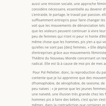
aussi une mission sociale, une approche féminis
considère nécessaire, essentielle au devenir d’u
L’entraide, le partage, le travail par passion,
suffisamment entrepris pour faire changer les c
voit que les mouvements de dénonciation te
que les violeurs peuvent continuer à vivre leur
peu de femmes qui n’ont ni peur ni honte d’être
même chose que les hommes, pis y’en a qui von
qu’elles ne sont pas [des] femmes. » Elle déplo
d’entreprises grâce aux mouvements féministes 
Théâtre du Nouveau Monde concernant un texte 
radical. Elle est là à cause de moi pis de mes a
Pour Pol Pelletier, donc, la reproduction du p
contente que je lui apprenne que des mouvement
d’homophobie, de xénophobie, de sexisme, de r
peu naïves : « Je pense que les jeunes femmes, 
une naïveté, une illusion très grande chez les
hommes pis à faire des bébés, c’est qu’on s’est
mêmes, dans la contradiction que certaines pr