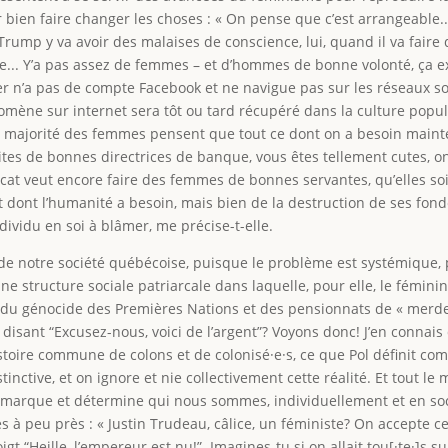
en faire changer les choses : « On pense que c’est arrangeable... M
 Trump y va avoir des malaises de conscience, lui, quand il va faire
de... Y’a pas assez de femmes – et d’hommes de bonne volonté, ça exi
tier n’a pas de compte Facebook et ne navigue pas sur les réseaux soc
omène sur internet sera tôt ou tard récupéré dans la culture popu
ne majorité des femmes pensent que tout ce dont on a besoin main
aites de bonnes directrices de banque, vous êtes tellement cutes, o
rcat veut encore faire des femmes de bonnes servantes, qu’elles so
 dont l’humanité a besoin, mais bien de la destruction de ses fonde
dividu en soi à blâmer, me précise-t-elle.
ur de notre société québécoise, puisque le problème est systémique,
structure sociale patriarcale dans laquelle, pour elle, le féminin 
oire du génocide des Premières Nations et des pensionnats de « m
sant “Excusez-nous, voici de l’argent”? Voyons donc! J’en connais de
histoire commune de colons et de colonisé·e·s, ce que Pol définit co
nstinctive, et on ignore et nie collectivement cette réalité. Et tout 
qui marque et détermine qui nous sommes, individuellement et en soci
tés à peu près : « Justin Trudeau, câlice, un féministe? On accept
 “Heille, l’empereur est nu!”. Imagines-tu si on allait tou[·te·]s sur l