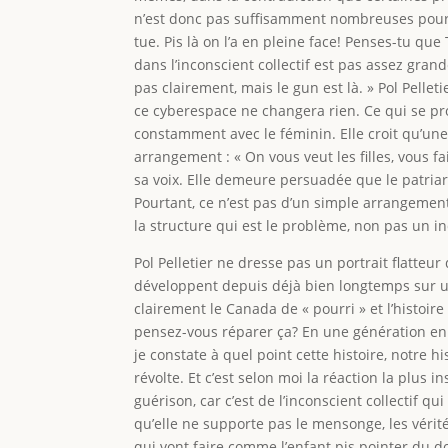
n’est donc pas suffisamment nombreuses pour bi
tue. Pis là on l’a en pleine face! Penses-tu que
dans l’inconscient collectif est pas assez gran
pas clairement, mais le gun est là. » Pol Pelle
ce cyberespace ne changera rien. Ce qui se pr
constamment avec le féminin. Elle croit qu’u
arrangement : « On vous veut les filles, vous f
sa voix. Elle demeure persuadée que le patria
Pourtant, ce n’est pas d’un simple arrangement
la structure qui est le problème, non pas un in
Pol Pelletier ne dresse pas un portrait flatte
développent depuis déjà bien longtemps sur une 
clairement le Canada de « pourri » et l’hist
pensez-vous réparer ça? En une génération en di
je constate à quel point cette histoire, notre 
révolte. Et c’est selon moi la réaction la plus i
guérison, car c’est de l’inconscient collectif 
qu’elle ne supporte pas le mensonge, les véri
qui vont faire comme l’enfant pis pointer du doigt