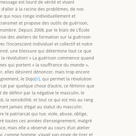
 message est lourd de vérité et vivant
git d’aller à la racine des problèmes, de nos
 ce qui nous ronge individuellement et
le transmet et propose des outils de guérison,
 nombre. Depuis 2008, par le biais de L’École
nise des ateliers de formation sur la guérison
 l’inconscient individuel et collectif et notre
onné, une blessure qui détermine tout ce que
 faut la révolution! » La guérison commence quand
mmes qui portent « la souffrance du monde »,
ir, elles désirent dénoncer, mais trop encore
ignement, le Dojo
[ii]
, qui permet la révolution
arcat par quelque chose d’autre, ce féminin que
 de définir par la négative le masculin, le
é, la sensibilité, et tout ce qui est mis au rang
uront jamais d’égal au statut du masculin.
e le patriarcat qui tue, viole, abuse, oblige,
lgré toutes ces années d’enseignement, malgré
nce, mais elle a observé au cours d’un atelier
 lui, comme homme, y’avait pas envie de tirer et