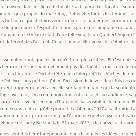
ion de maison, dans les lieux de théâtre, a disparu. Les théâtres so
ionnent qu’à propos du marketing. Selon elle, toutes les femmes sur
s but autre que de faire vendre, noircir le papier des journaux et re
re de quoi nourrir l’esprit. C’est une logique de comptable qui a fa
 époque où le théâtre était d’une telle vitalité au Québec! Aujourd’hu
 différent dès l’accueil. C’était comme aller en visite, c’était excit
essemblent tant, que les lieux n’offrent plus d’idées. Et c’est entr
s lieux qui ne sont habituellement pas des théâtres mais qu’elle tr
, à la librairie Le Port de tête, elle a interprété Les Vaches de nu
ue Pol livre sans pudeur. J’ai eu l’occasion de le voir deux fois ces 
 on veut frapper du pied avec elle sur la petite table qui la soutien
d’agir avec elle, il y a communication entre elle et son audience, sa
ix que de réveiller en nous l’humanité, la sensibilité, le féminin. Ell
omme dans tout ce qu’elle produit. Le 24 mars 2017 à la librairie La 
tation féminine, prix décerné par l’Académie québécoise du théâtre.
Euguélionne de Louky Bersianik, le 31 mars 2017, à la nouvelle librai
: elles sont des lieux indépendants dans lesquels les idées circulent