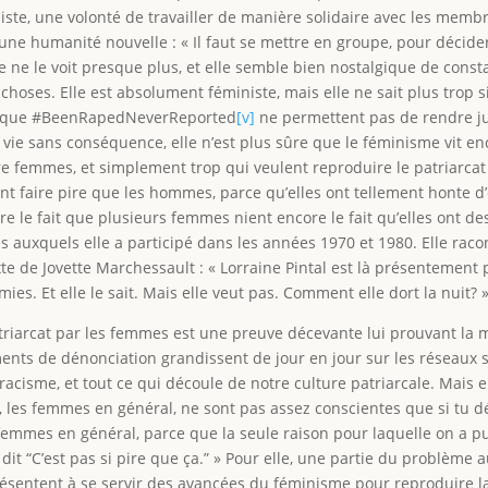
te, une volonté de travailler de manière solidaire avec les membres
ne humanité nouvelle : « Il faut se mettre en groupe, pour décider d’u
 elle ne le voit presque plus, et elle semble bien nostalgique de c
hoses. Elle est absolument féministe, mais elle ne sait plus trop s
ls que #BeenRapedNeverReported
[v]
ne permettent pas de rendre j
 vie sans conséquence, elle n’est plus sûre que le féminisme vit enc
 femmes, et simplement trop qui veulent reproduire le patriarcat en
t faire pire que les hommes, parce qu’elles ont tellement honte d
re le fait que plusieurs femmes nient encore le fait qu’elles ont de
auxquels elle a participé dans les années 1970 et 1980. Elle racont
de Jovette Marchessault : « Lorraine Pintal est là présentement 
mies. Et elle le sait. Mais elle veut pas. Comment elle dort la nuit? 
atriarcat par les femmes est une preuve décevante lui prouvant la m
s de dénonciation grandissent de jour en jour sur les réseaux soci
acisme, et tout ce qui découle de notre culture patriarcale. Mais 
les femmes en général, ne sont pas assez conscientes que si tu déran
 femmes en général, parce que la seule raison pour laquelle on a p
 dit “C’est pas si pire que ça.” » Pour elle, une partie du problème
ésentent à se servir des avancées du féminisme pour reproduire la 