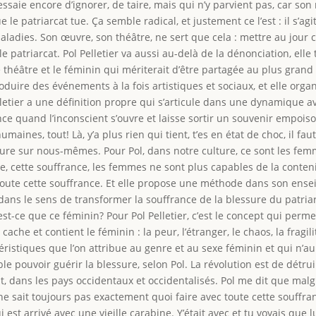
essaie encore d’ignorer, de taire, mais qui n’y parvient pas, car son
ue le patriarcat tue. Ça semble radical, et justement ce l’est : il s’a
aladies. Son œuvre, son théâtre, ne sert que cela : mettre au jour
st le patriarcat. Pol Pelletier va aussi au-delà de la dénonciation, el
 théâtre et le féminin qui mériterait d’être partagée au plus grand
oduire des événements à la fois artistiques et sociaux, et elle orga
letier a une définition propre qui s’articule dans une dynamique avec
 quand l’inconscient s’ouvre et laisse sortir un souvenir empois
 humaines, tout! Là, y’a plus rien qui tient, t’es en état de choc, il
ture sur nous-mêmes. Pour Pol, dans notre culture, ce sont les fe
elle, cette souffrance, les femmes ne sont plus capables de la conten
 toute cette souffrance. Et elle propose une méthode dans son ense
n dans le sens de transformer la souffrance de la blessure du patri
st-ce que ce féminin? Pour Pol Pelletier, c’est le concept qui permet
ache et contient le féminin : la peur, l’étranger, le chaos, la fragilit
éristiques que l’on attribue au genre et au sexe féminin et qui n’a
le pouvoir guérir la blessure, selon Pol. La révolution est de détruir
ut, dans les pays occidentaux et occidentalisés. Pol me dit que ma
 ne sait toujours pas exactement quoi faire avec toute cette souffra
i est arrivé avec une vieille carabine. Y’était avec et tu voyais que