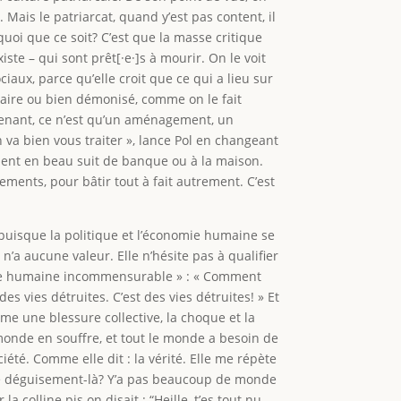
ais le patriarcat, quand y’est pas content, il
 quoi que ce soit? C’est que la masse critique
ste – qui sont prêt[·e·]s à mourir. On le voit
iaux, parce qu’elle croit que ce qui a lieu sur
laire ou bien démonisé, comme on le fait
tenant, ce n’est qu’un aménagement, un
n va bien vous traiter », lance Pol en changeant
ient en beau suit de banque ou à la maison.
ments, pour bâtir tout à fait autrement. C’est
 puisque la politique et l’économie humaine se
n’a aucune valeur. Elle n’hésite pas à qualifier
erde humaine incommensurable » : « Comment
s vies détruites. C’est des vies détruites! » Et
mme une blessure collective, la choque et la
le monde en souffre, et tout le monde a besoin de
été. Comme elle dit : la vérité. Elle me répète
e ce déguisement-là? Y’a pas beaucoup de monde
a colline pis on disait : “Heille, t’es tout nu