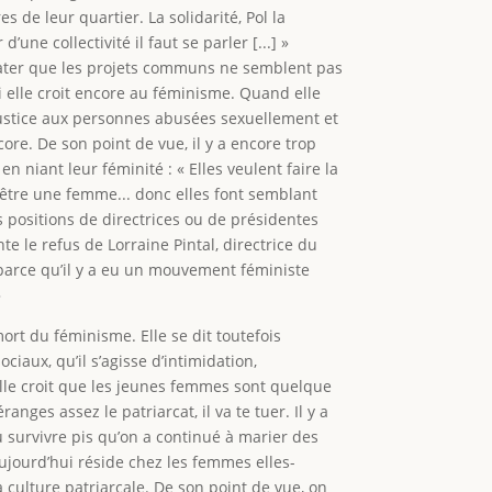
 de leur quartier. La solidarité, Pol la
ne collectivité il faut se parler [...] »
onstater que les projets communs ne semblent pas
i elle croit encore au féminisme. Quand elle
ustice aux personnes abusées sexuellement et
ore. De son point de vue, il y a encore trop
 niant leur féminité : « Elles veulent faire la
’être une femme... donc elles font semblant
s positions de directrices ou de présidentes
e le refus de Lorraine Pintal, directrice du
parce qu’il y a eu un mouvement féministe
»
ort du féminisme. Elle se dit toutefois
aux, qu’il s’agisse d’intimidation,
elle croit que les jeunes femmes sont quelque
ges assez le patriarcat, il va te tuer. Il y a
u survivre pis qu’on a continué à marier des
 aujourd’hui réside chez les femmes elles-
culture patriarcale. De son point de vue, on