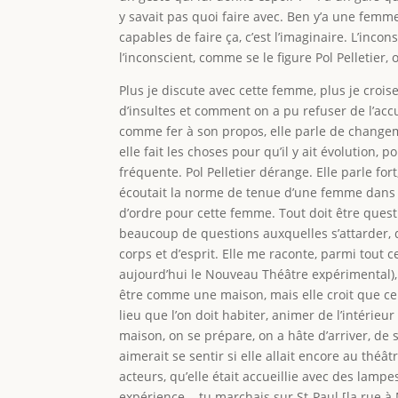
y savait pas quoi faire avec. Ben y’a une femme q
capables de faire ça, c’est l’imaginaire. L’inc
l’inconscient, comme se le figure Pol Pelletier,
Plus je discute avec cette femme, plus je croi
d’insultes et comment on a pu refuser de l’accue
comme fer à son propos, elle parle de changeme
elle fait les choses pour qu’il y ait évolution,
fréquente. Pol Pelletier dérange. Elle parle fort
écoutait la norme de tenue d’une femme dans le
d’ordre pour cette femme. Tout doit être questio
beaucoup de questions auxquelles s’attarder,
corps et d’esprit. Elle me raconte, parmi tout 
aujourd’hui le Nouveau Théâtre expérimental), 
être comme une maison, mais elle croit que ce g
lieu que l’on doit habiter, animer de l’intérie
maison, on se prépare, on a hâte d’arriver, de se
aimerait se sentir si elle allait encore au théât
acteurs, qu’elle était accueillie avec des lamp
expérience... tu marchais sur St-Paul [la rue à M