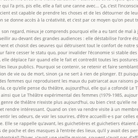
ui l’a pris, pis elle, elle a fait une canne avec... Ça, c’est l’incons
onscient est capable de prendre les choses et de les détourner de l
 on se donne accès à la créativité, et c’est par ce moyen qu’on peut 
se son regard, mieux je comprends pourquoi elle a eu tant de mal à j
illir au-devant des grandes audiences : elle déstabilise l’ordre étab
nt et choisit des oeuvres qui détruisent tout le confort de notre s
 pour faire cesser le statu quo, pour invalider l’économie si stable 
, elle déplace l’air quand elle le fait et contredit toutes les posture
s lieux publics. Pourquoi se contenir, se retenir et faire semblant?
n de vie ou de mort, sinon ça ne sert à rien de plonger. Et puisque 
 des femmes qui reproduisent les maux du patriarcat aux raisons 
cela, ce qu’elle pense du théâtre, aujourd’hui, elle qui a cofondé L
ainsi que Le Théâtre expérimental des femmes (1979-1985, aujourd’h
enre de théâtre n’existe plus aujourd’hui, ou bien c’est qu’elle ne
ur et rendre intéressant. Quand on s’en va rendre visite à un membre
ntir les odeurs, de voir les sourires, d’être accueilli·e·s par celles
re. Elle se rappelle qu’avant, les guichetières et guichetiers étaient 
es de poche et des masques à l’entrée des lieux, qu’il y avait des pe
ontréal] l’hiver, y’avait une vieille maison, souvent y’avait pas d’affi