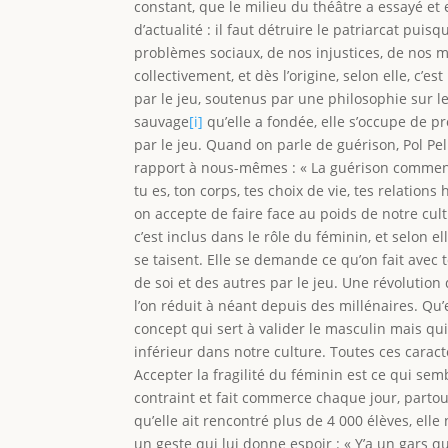
constant, que le milieu du théâtre a essayé et 
d’actualité : il faut détruire le patriarcat puisq
problèmes sociaux, de nos injustices, de nos m
collectivement, et dès l’origine, selon elle, c’e
par le jeu, soutenus par une philosophie sur le
sauvage
[i]
qu’elle a fondée, elle s’occupe de pr
par le jeu. Quand on parle de guérison, Pol Pel
rapport à nous-mêmes : « La guérison commence
tu es, ton corps, tes choix de vie, tes relations
on accepte de faire face au poids de notre cul
c’est inclus dans le rôle du féminin, et selon 
se taisent. Elle se demande ce qu’on fait avec
de soi et des autres par le jeu. Une révolutio
l’on réduit à néant depuis des millénaires. Qu’e
concept qui sert à valider le masculin mais qui c
inférieur dans notre culture. Toutes ces caract
Accepter la fragilité du féminin est ce qui semb
contraint et fait commerce chaque jour, parto
qu’elle ait rencontré plus de 4 000 élèves, elle
un geste qui lui donne espoir : « Y’a un gars qu