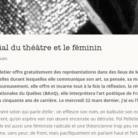
cial du théâtre et le féminin
vues
letier offre gratuitement des représentations dans des lieux de Mo
les durant lesquelles elle communique son art, sa pensée, sa m
oureusement, elle offre et incarne tout à la fois la réflexion, la 
ationales du Québec (BAnQ), elle interprétera l’art poétique de F
es cinquante ans de carrière. Le mercredi 22 mars dernier, j’ai eu 
ent selon qui parle d’elle : on effleure son nom, on balbutie son n
érent, qu’on espère voir son œuvre encensée ou détruite. Pol Pelleti
e est aussi une féministe radicale et une théoricienne trop peu r
ne, sans peur, de front, mais pacifiquement en parlant haut et fort