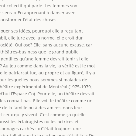
cient collectif qui parle. Les femmes sont
eur sens. » En apprenant à danser avec
transformer l’état des choses.
ouer ses idées, pourquoi elle a reçu tant
li, elle jure avec la norme, elle croit dur
ociété. Qui ose? Elle, sans aucune excuse, car
des théâtres-business que le grand public
s gentilles qu’une femme devrait tenir si elle
 Au jeu comme dans la vie, la vérité est le mot
le patriarcat tue, au propre et au figuré, il y a
pour lesquelles nous sommes si malades de
e Théâtre expérimental de Montréal (1975-1979,
ui l’Espace Go). Pour elle, un théâtre devrait
 les connait pas. Elle voit le théâtre comme un
 de la famille ou à des ami·e·s dans leur
 et ceux qui y vivent. C’est comme ça qu’elle
aussi les éclairagistes ou les actrices et
rsonnages cachés : « C’était toujours une
che, fallait que tu le saches que c’était là. » De