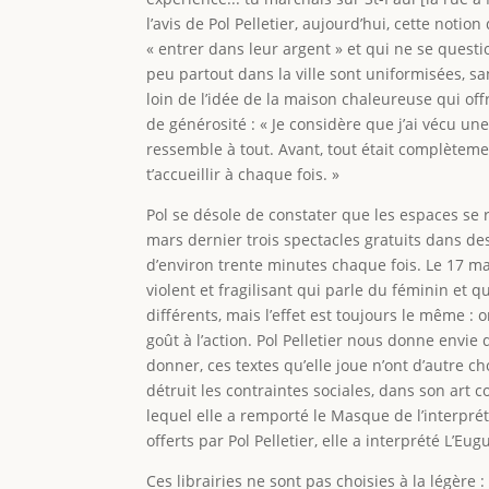
l’avis de Pol Pelletier, aujourd’hui, cette not
« entrer dans leur argent » et qui ne se quest
peu partout dans la ville sont uniformisées, san
loin de l’idée de la maison chaleureuse qui off
de générosité : « Je considère que j’ai vécu une
ressemble à tout. Avant, tout était complètement
t’accueillir à chaque fois. »
Pol se désole de constater que les espaces se r
mars dernier trois spectacles gratuits dans de
d’environ trente minutes chaque fois. Le 17 mars
violent et fragilisant qui parle du féminin et q
différents, mais l’effet est toujours le même :
goût à l’action. Pol Pelletier nous donne envie 
donner, ces textes qu’elle joue n’ont d’autre cho
détruit les contraintes sociales, dans son art c
lequel elle a remporté le Masque de l’interpré
offerts par Pol Pelletier, elle a interprété L’
Ces librairies ne sont pas choisies à la légère 