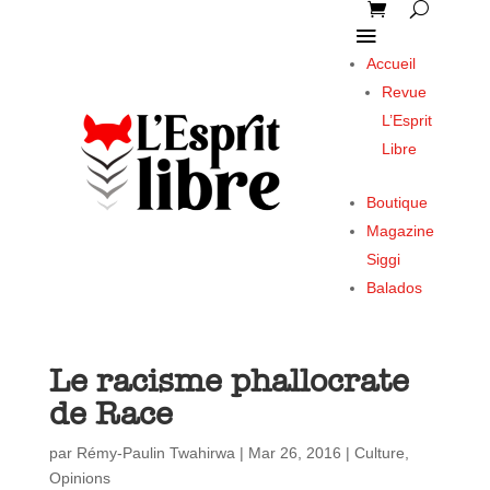
Accueil
Revue
L’Esprit
Libre
Boutique
Magazine
Siggi
Balados
Le racisme phallocrate
de Race
par
Rémy-Paulin Twahirwa
|
Mar 26, 2016
|
Culture
,
Opinions