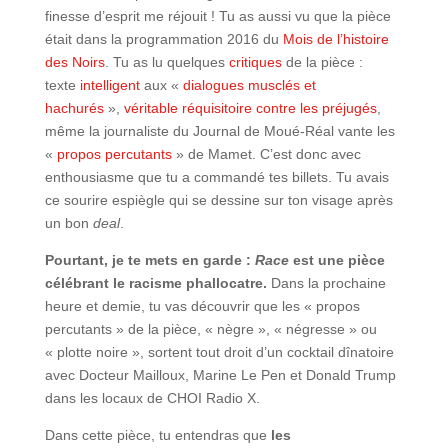
finesse d’esprit me réjouit ! Tu as aussi vu que la pièce
était dans la programmation 2016 du
Mois de l’histoire
des Noirs
. Tu as lu quelques
critiques
de la pièce :
texte
intelligent
aux «
dialogues musclés et
hachurés
»,
véritable réquisitoire contre les préjugés
,
même la journaliste du Journal de Moué-Réal vante les
«
propos percutants
» de Mamet. C’est donc avec
enthousiasme que tu a commandé tes billets. Tu avais
ce sourire espiègle qui se dessine sur ton visage après
un bon
deal
.
Pourtant, je te mets en garde :
Race
est une pièce
célébrant le racisme phallocatre.
Dans la prochaine
heure et demie, tu vas découvrir que les « propos
percutants » de la pièce, « nègre », « négresse » ou
« plotte noire », sortent tout droit d’un cocktail dînatoire
avec Docteur Mailloux, Marine Le Pen et Donald Trump
dans les locaux de CHOI Radio X.
Dans cette pièce, tu entendras que
les