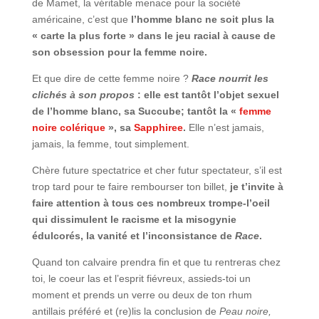
de Mamet, la véritable menace pour la société
américaine, c’est que
l’homme blanc ne soit plus la
« carte la plus forte » dans le jeu racial à cause de
son obsession pour la femme noire.
Et que dire de cette femme noire ?
Race nourrit les
clichés à son propos
: elle est tantôt l’objet sexuel
de l’homme blanc, sa Succube; tantôt la «
femme
noire colérique
», sa
Sapphiree
.
Elle n’est jamais,
jamais, la femme, tout simplement.
Chère future spectatrice et cher futur spectateur, s’il est
trop tard pour te faire rembourser ton billet,
je t’invite à
faire attention à tous ces nombreux trompe-l’oeil
qui dissimulent le racisme et la misogynie
édulcorés, la vanité et l’inconsistance de
Race
.
Quand ton calvaire prendra fin et que tu rentreras chez
toi, le coeur las et l’esprit fiévreux, assieds-toi un
moment et prends un verre ou deux de ton rhum
antillais préféré et (re)lis la conclusion de
Peau noire,