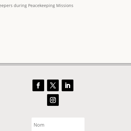
keepers during Peacekeeping Missions