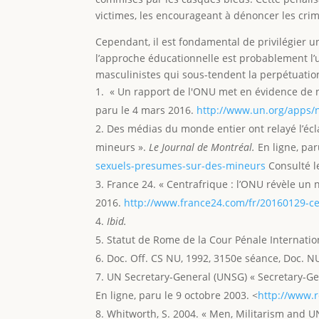
victimes, les encourageant à dénoncer les crime
Cependant, il est fondamental de privilégier une
l’approche éducationnelle est probablement l’
masculinistes qui sous-tendent la perpétuati
« Un rapport de l'ONU met en évidence de 
paru le 4 mars 2016.
http://www.un.org/apps/
Des médias du monde entier ont relayé l’éc
mineurs ».
Le Journal de Montréal.
En ligne, par
sexuels-presumes-sur-des-mineurs
Consulté l
France 24. « Centrafrique : l’ONU révèle u
2016.
http://www.france24.com/fr/20160129-c
Ibid.
Statut de Rome de la Cour Pénale Internation
Doc. Off. CS NU, 1992, 3150e séance, Doc. N
UN Secretary-General (UNSG) « Secretary-Gen
En ligne, paru le 9 octobre 2003. <
http://www.
Whitworth, S. 2004. « Men, Militarism and 