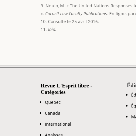
Ndulo, M. « The United Nations Responses t
».
Cornell Law Faculty Publications.
En ligne, par
Consulté le 25 avril 2016.
Ibid.
Édi
Revue L'Esprit libre -
Catégories
Éd
Quebec
Éq
Canada
Ma
International
Analyses