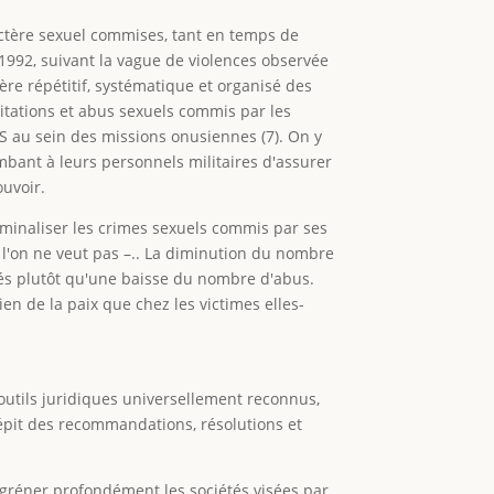
actère sexuel commises, tant en temps de
 1992, suivant la vague de violences observée
ère répétitif, systématique et organisé des
oitations et abus sexuels commis par les
AS au sein des missions onusiennes (7). On y
bant à leurs personnels militaires d'assurer
ouvoir.
riminaliser les crimes sexuels commis par ses
 l'on ne veut pas –.. La diminution du nombre
tés plutôt qu'une baisse du nombre d'abus.
en de la paix que chez les victimes elles-
outils juridiques universellement reconnus,
épit des recommandations, résolutions et
angréner profondément les sociétés visées par