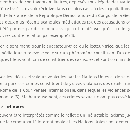
membres de contingents militaires, déployés sous l'égide des Nati
être livrés – d’avoir récidivé dans certains cas – à des exploitation
t de la France, de la République Démocratique du Congo, de la Géo
des deux plus récents scandales médiatiques (3). Ces accusations o
t été portées par des mineur-e-s, qui ont relaté avec précision le
vivres contre fellation par exemple) (4).
le sentiment, pour le spectateur-trice ou le lecteur-trice, que le
t médiatique a relevé le voile sur un phénomène constituant l’un d
sques bleus sont loin de constituer des cas isolés, et sont commis 
ec les idéaux et valeurs véhiculés par les Nations Unies et de se
e la paix, ces crimes constituent de graves violations des droits hu
de Rome de la Cour Pénale Internationale, dans lequel les violences 
anité (5). Malheureusement, ces crimes sexuels n'ont pas cessé lor
is inefficaces
 peuvent être interprétés comme le reflet d’un inéluctable laxisme j
r que la communauté internationale et les Nations Unies sont demeu