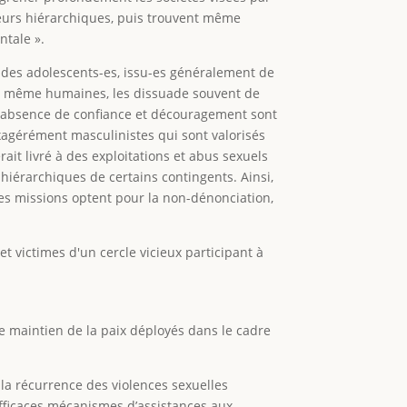
rieurs hiérarchiques, puis trouvent même
ntale ».
t des adolescents-es, issu-es généralement de
s et même humaines, les dissuade souvent de
ur, absence de confiance et découragement sont
exagérément masculinistes qui sont valorisés
ait livré à des exploitations et abus sexuels
hiérarchiques de certains contingents. Ainsi,
des missions optent pour la non-dénonciation,
 victimes d'un cercle vicieux participant à
de maintien de la paix déployés dans le cadre
 la récurrence des violences sexuelles
efficaces mécanismes d’assistances aux