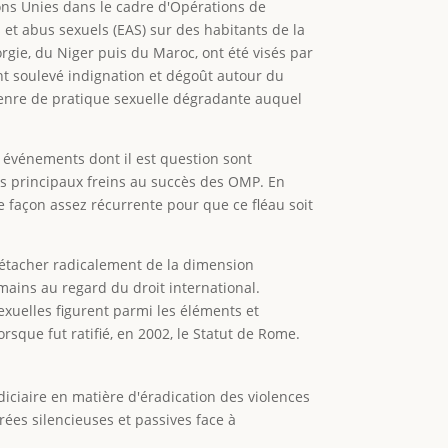
ons Unies dans le cadre d'Opérations de
s et abus sexuels (EAS) sur des habitants de la
rgie, du Niger puis du Maroc, ont été visés par
nt soulevé indignation et dégoût autour du
 genre de pratique sexuelle dégradante auquel
s événements dont il est question sont
es principaux freins au succès des OMP. En
de façon assez récurrente pour que ce fléau soit
 détacher radicalement de la dimension
mains au regard du droit international.
sexuelles figurent parmi les éléments et
sque fut ratifié, en 2002, le Statut de Rome.
udiciaire en matière d'éradication des violences
rées silencieuses et passives face à