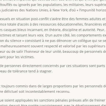
touffés ou ignorés par les populations, les militaires, leurs supé
judiciaires des Nations Unies, à New York, d’où « l’impunité horizo
exuels en situation post-conflit s'avère être des femmes adultes e
sence totale d'accès à des ressources éducationnelles, financière
es casques bleus incarnant, en théorie, discipline et autorité. Pe
ctimes et taisant leurs voix. D'un autre côté, les comportements 
tion du silence » consistant à ne pas dénoncer un collègue qui se ser
e, malheureusement souvent respecté et valorisé par les supérieurs 
teur ou de salir l'honneur de leur unité, beaucoup de personnels 
iant pour les victimes.
e personnes directement concernés par ces situations sont parts et
veau de tolérance tend à stagner.
ont toujours commis dans de larges proportions par les personnels 
re délictuel soit incontestablement reconnu.
 que soient appliquées les sanctions pénales prévues afin de freiner
ation devrait être portée conjointement avec le développement d’