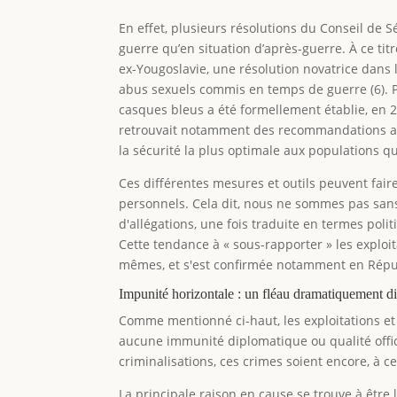
En effet, plusieurs résolutions du Conseil de
guerre qu’en situation d’après-guerre. À ce ti
ex-Yougoslavie, une résolution novatrice dans l
abus sexuels commis en temps de guerre (6). Pa
casques bleus a été formellement établie, en 2
retrouvait notamment des recommandations adre
la sécurité la plus optimale aux populations qu
Ces différentes mesures et outils peuvent fair
personnels. Cela dit, nous ne sommes pas sans 
d'allégations, une fois traduite en termes pol
Cette tendance à « sous-rapporter » les exploit
mêmes, et s'est confirmée notamment en Répub
Impunité horizontale : un fléau dramatiquement di
Comme mentionné ci-haut, les exploitations et
aucune immunité diplomatique ou qualité offic
criminalisations, ces crimes soient encore, à c
La principale raison en cause se trouve à être 