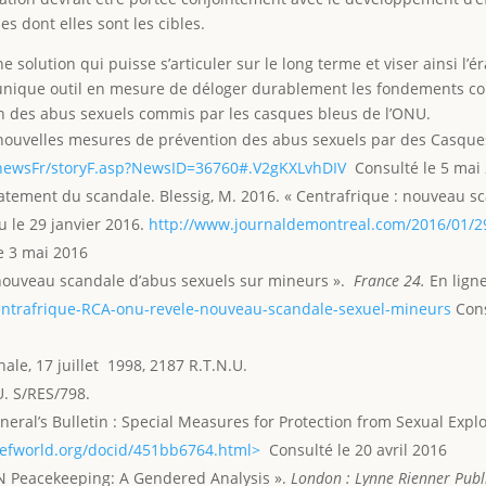
s dont elles sont les cibles.
 solution qui puisse s’articuler sur le long terme et viser ainsi l’é
unique outil en mesure de déloger durablement les fondements conc
on des abus sexuels commis par les casques bleus de l’ONU.
nouvelles mesures de prévention des abus sexuels par des Casque
newsFr/storyF.asp?NewsID=36760#.V2gKXLvhDIV
Consulté le 5 mai 
latement du scandale. Blessig, M. 2016. « Centrafrique : nouveau 
u le 29 janvier 2016.
http://www.journaldemontreal.com/2016/01/2
e 3 mai 2016
n nouveau scandale d’abus sexuels sur mineurs ».
France 24.
En ligne
entrafrique-RCA-onu-revele-nouveau-scandale-sexuel-mineurs
Cons
ale, 17 juillet 1998, 2187 R.T.N.U.
U. S/RES/798.
eral’s Bulletin : Special Measures for Protection from Sexual Expl
refworld.org/docid/451bb6764.html>
Consulté le 20 avril 2016
UN Peacekeeping: A Gendered Analysis ».
London : Lynne Rienner Publ