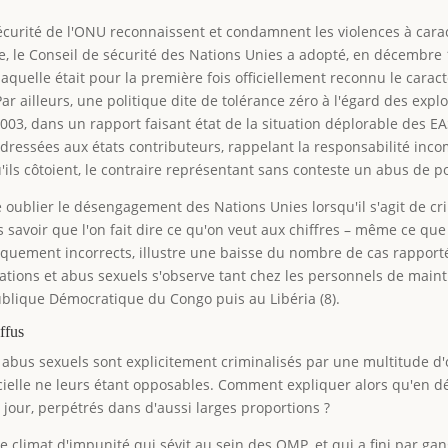
 Sécurité de l'ONU reconnaissent et condamnent les violences à car
tre, le Conseil de sécurité des Nations Unies a adopté, en décembre
aquelle était pour la première fois officiellement reconnu le caract
r ailleurs, une politique dite de tolérance zéro à l'égard des expl
003, dans un rapport faisant état de la situation déplorable des E
ssées aux états contributeurs, rappelant la responsabilité incom
'ils côtoient, le contraire représentant sans conteste un abus de p
e oublier le désengagement des Nations Unies lorsqu'il s'agit de c
savoir que l'on fait dire ce qu'on veut aux chiffres – même ce que
itiquement incorrects, illustre une baisse du nombre de cas rappor
ations et abus sexuels s'observe tant chez les personnels de mainti
lique Démocratique du Congo puis au Libéria (8).
ffus
 abus sexuels sont explicitement criminalisés par une multitude d'
ielle ne leurs étant opposables. Comment expliquer alors qu'en d
e jour, perpétrés dans d'aussi larges proportions ?
le climat d'impunité qui sévit au sein des OMP, et qui a fini par g