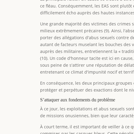
ce fléau. Conséquemment, les EAS sont plutôt é
difficilement écho auprès des hautes instances 
Une grande majorité des victimes des crimes s
milieux extrêmement précaires (9). Ainsi, l'ab
porter des allégations d'abus sexuels contre d
autant de facteurs muselant les bouches des vi
auprès des militaires, entretiennent la « tradi
(10). Un code d'honneur tacite est ici en caus
sous peine de s'attirer une réputation de déla
entretenant ce climat d'impunité nocif et terrif
En conséquence, les deux principaux groupes d
protéger et perpétuer des exactions dont le ni
S’attaquer aux fondements du problème
À ce jour, les exploitations et abus sexuels s
de missions onusiennes, bien que leur caractè
À court terme, il est important de veiller à ce
commises par les casques bleus. Cette pénalis