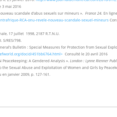
e 3 mai 2016
n nouveau scandale d’abus sexuels sur mineurs ».
France 24.
En ligne
entrafrique-RCA-onu-revele-nouveau-scandale-sexuel-mineurs
Cons
ale, 17 juillet 1998, 2187 R.T.N.U.
U. S/RES/798.
eral’s Bulletin : Special Measures for Protection from Sexual Expl
refworld.org/docid/451bb6764.html>
Consulté le 20 avril 2016
UN Peacekeeping: A Gendered Analysis ».
London : Lynne Rienner Publ
o the Sexual Abuse and Exploitation of Women and Girls by Peace
u en janvier 2009, p. 127-161.