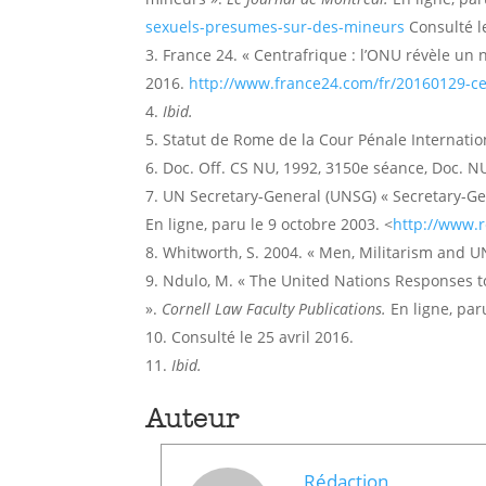
sexuels-presumes-sur-des-mineurs
Consulté l
France 24. « Centrafrique : l’ONU révèle u
2016.
http://www.france24.com/fr/20160129-c
Ibid.
Statut de Rome de la Cour Pénale Internation
Doc. Off. CS NU, 1992, 3150e séance, Doc. N
UN Secretary-General (UNSG) « Secretary-Gen
En ligne, paru le 9 octobre 2003. <
http://www.
Whitworth, S. 2004. « Men, Militarism and 
Ndulo, M. « The United Nations Responses t
».
Cornell Law Faculty Publications.
En ligne, par
Consulté le 25 avril 2016.
Ibid.
Auteur
Rédaction