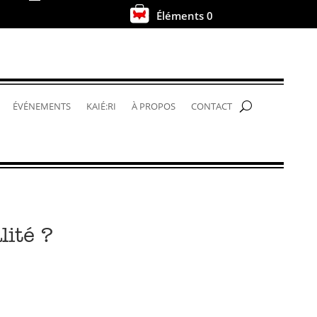
Éléments 0
.
ÉVÉNEMENTS
KAIÉ:RI
À PROPOS
CONTACT
lité ?