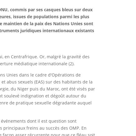
 l'ONU, commis par ses casques bleus sur deux
ures, issues de populations parmi les plus
 maintien de la paix des Nations Unies sont
truments juridiques internationaux existants
i, en Centrafrique. Or, malgré la gravité des
erture médiatique internationale (2).
ons Unies dans le cadre d'Opérations de
s et abus sexuels (EAS) sur des habitants de la
rgie, du Niger puis du Maroc, ont été visés par
nt soulevé indignation et dégoût autour du
 genre de pratique sexuelle dégradante auquel
s événements dont il est question sont
es principaux freins au succès des OMP. En
de façon assez récurrente pour que ce fléau soit