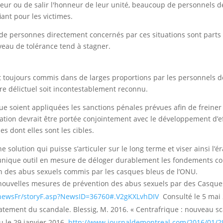
teur ou de salir l'honneur de leur unité, beaucoup de personnels 
iant pour les victimes.
e personnes directement concernés par ces situations sont parts et
veau de tolérance tend à stagner.
ont toujours commis dans de larges proportions par les personnels 
re délictuel soit incontestablement reconnu.
 que soient appliquées les sanctions pénales prévues afin de freiner
ation devrait être portée conjointement avec le développement d’
s dont elles sont les cibles.
 solution qui puisse s’articuler sur le long terme et viser ainsi l’é
unique outil en mesure de déloger durablement les fondements conc
on des abus sexuels commis par les casques bleus de l’ONU.
nouvelles mesures de prévention des abus sexuels par des Casque
newsFr/storyF.asp?NewsID=36760#.V2gKXLvhDIV
Consulté le 5 mai 
latement du scandale. Blessig, M. 2016. « Centrafrique : nouveau 
u le 29 janvier 2016.
http://www.journaldemontreal.com/2016/01/2