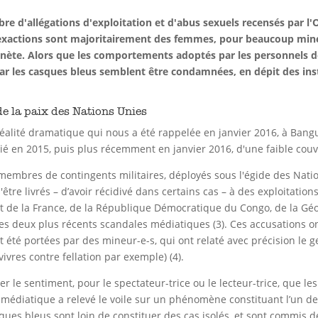
ombre d'allégations d'exploitation et d'abus sexuels recensés par
s exactions sont majoritairement des femmes, pour beaucoup mine
nète. Alors que les comportements adoptés par les personnels de
r les casques bleus semblent être condamnées, en dépit des ins
e la paix des Nations Unies
réalité dramatique qui nous a été rappelée en janvier 2016, à Bangu
ié en 2015, puis plus récemment en janvier 2016, d'une faible couv
membres de contingents militaires, déployés sous l'égide des Nati
être livrés – d’avoir récidivé dans certains cas – à des exploitation
t de la France, de la République Démocratique du Congo, de la Géo
des deux plus récents scandales médiatiques (3). Ces accusations o
t été portées par des mineur-e-s, qui ont relaté avec précision le
vivres contre fellation par exemple) (4).
le sentiment, pour le spectateur-trice ou le lecteur-trice, que le
t médiatique a relevé le voile sur un phénomène constituant l’un d
sques bleus sont loin de constituer des cas isolés, et sont commis 