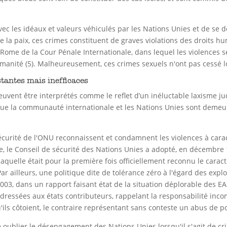
ec les idéaux et valeurs véhiculés par les Nations Unies et de se
e la paix, ces crimes constituent de graves violations des droits hu
de Rome de la Cour Pénale Internationale, dans lequel les violences 
anité (5). Malheureusement, ces crimes sexuels n'ont pas cessé lor
stantes mais inefficaces
 peuvent être interprétés comme le reflet d’un inéluctable laxisme j
r que la communauté internationale et les Nations Unies sont demeu
 Sécurité de l'ONU reconnaissent et condamnent les violences à car
tre, le Conseil de sécurité des Nations Unies a adopté, en décembre
aquelle était pour la première fois officiellement reconnu le caract
r ailleurs, une politique dite de tolérance zéro à l'égard des expl
003, dans un rapport faisant état de la situation déplorable des E
ssées aux états contributeurs, rappelant la responsabilité incom
'ils côtoient, le contraire représentant sans conteste un abus de p
e oublier le désengagement des Nations Unies lorsqu'il s'agit de c