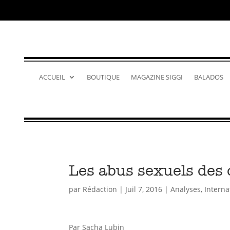
ACCUEIL
BOUTIQUE
MAGAZINE SIGGI
BALADOS
Les abus sexuels des c
par
Rédaction
|
Juil 7, 2016
|
Analyses
,
Interna
Par Sacha Lubin