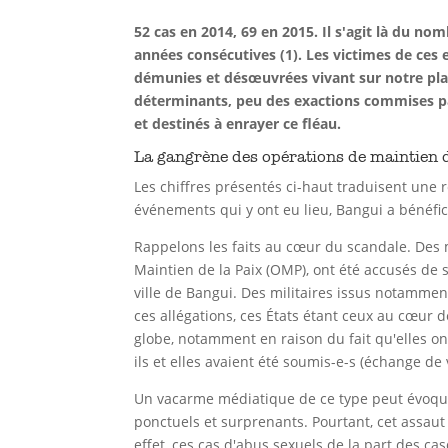
52 cas en 2014, 69 en 2015. Il s'agit là du n
années consécutives (1). Les victimes de ce
démunies et désœuvrées vivant sur notre pla
déterminants, peu des exactions commises pa
et destinés à enrayer ce fléau.
La gangrène des opérations de maintien d
Les chiffres présentés ci-haut traduisent une 
événements qui y ont eu lieu, Bangui a bénéfic
Rappelons les faits au cœur du scandale. Des 
Maintien de la Paix (OMP), ont été accusés de s'
ville de Bangui. Des militaires issus notammen
ces allégations, ces États étant ceux au cœur 
globe, notamment en raison du fait qu'elles on
ils et elles avaient été soumis-e-s (échange de 
Un vacarme médiatique de ce type peut évoquer 
ponctuels et surprenants. Pourtant, cet assau
effet, ces cas d'abus sexuels de la part des ca