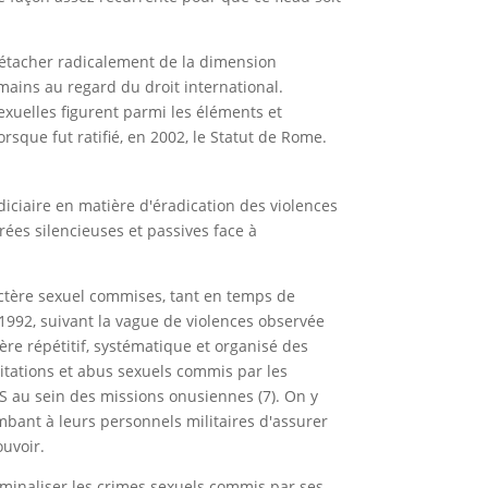
 détacher radicalement de la dimension
mains au regard du droit international.
sexuelles figurent parmi les éléments et
sque fut ratifié, en 2002, le Statut de Rome.
udiciaire en matière d'éradication des violences
rées silencieuses et passives face à
actère sexuel commises, tant en temps de
 1992, suivant la vague de violences observée
ère répétitif, systématique et organisé des
oitations et abus sexuels commis par les
AS au sein des missions onusiennes (7). On y
bant à leurs personnels militaires d'assurer
ouvoir.
riminaliser les crimes sexuels commis par ses