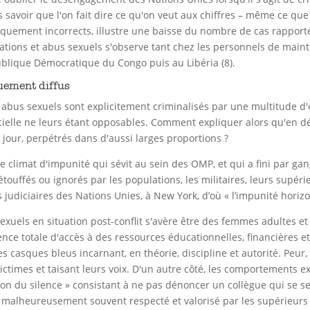
savoir que l'on fait dire ce qu'on veut aux chiffres – même ce que
itiquement incorrects, illustre une baisse du nombre de cas rappor
ations et abus sexuels s'observe tant chez les personnels de mainti
lique Démocratique du Congo puis au Libéria (8).
uement diffus
 abus sexuels sont explicitement criminalisés par une multitude d'
ielle ne leurs étant opposables. Comment expliquer alors qu'en d
e jour, perpétrés dans d'aussi larges proportions ?
le climat d'impunité qui sévit au sein des OMP, et qui a fini par g
touffés ou ignorés par les populations, les militaires, leurs supé
judiciaires des Nations Unies, à New York, d’où « l’impunité horizo
exuels en situation post-conflit s'avère être des femmes adultes e
sence totale d'accès à des ressources éducationnelles, financière
es casques bleus incarnant, en théorie, discipline et autorité. Pe
ctimes et taisant leurs voix. D'un autre côté, les comportements 
tion du silence » consistant à ne pas dénoncer un collègue qui se ser
e, malheureusement souvent respecté et valorisé par les supérieurs 