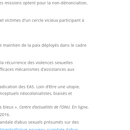
des missions optent pour la non-dénonciation,
 victimes d'un cercle vicieux participant à
de maintien de la paix déployés dans le cadre
 la récurrence des violences sexuelles
efficaces mécanismes d’assistances aux
radication des EAS. Loin d’être une utopie,
eptuels néocolonialistes, biaisés et
s bleus ».
Centre d’actualités de l’ONU.
En ligne,
2016.
scandale d’abus sexuels présumés sur des
9/centrafrique-nouveau-scandale-dabus-