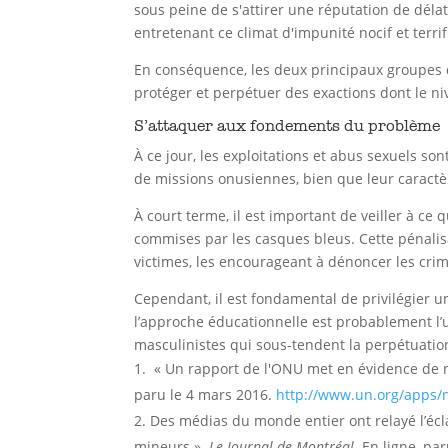
sous peine de s'attirer une réputation de déla
entretenant ce climat d'impunité nocif et terrif
En conséquence, les deux principaux groupes d
protéger et perpétuer des exactions dont le ni
S’attaquer aux fondements du problème
À ce jour, les exploitations et abus sexuels s
de missions onusiennes, bien que leur caractè
À court terme, il est important de veiller à ce
commises par les casques bleus. Cette pénalis
victimes, les encourageant à dénoncer les crime
Cependant, il est fondamental de privilégier une
l’approche éducationnelle est probablement l’
masculinistes qui sous-tendent la perpétuati
« Un rapport de l'ONU met en évidence de 
paru le 4 mars 2016.
http://www.un.org/apps/
Des médias du monde entier ont relayé l’éc
mineurs ».
Le Journal de Montréal.
En ligne, par