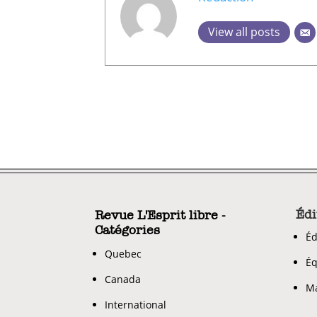
View all posts
Édi
Revue L'Esprit libre -
Catégories
Éd
Quebec
Éq
Canada
Ma
International