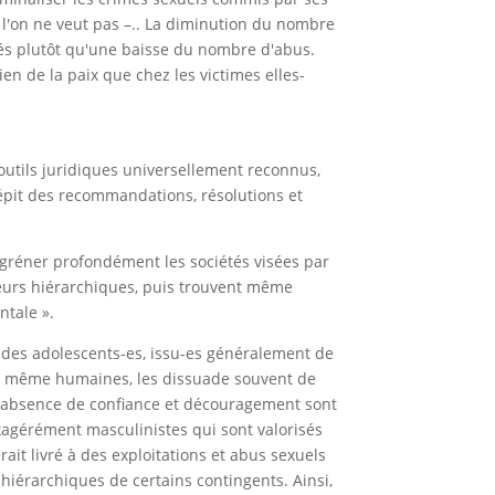
 l'on ne veut pas –.. La diminution du nombre
tés plutôt qu'une baisse du nombre d'abus.
en de la paix que chez les victimes elles-
outils juridiques universellement reconnus,
épit des recommandations, résolutions et
angréner profondément les sociétés visées par
rieurs hiérarchiques, puis trouvent même
ntale ».
t des adolescents-es, issu-es généralement de
s et même humaines, les dissuade souvent de
ur, absence de confiance et découragement sont
exagérément masculinistes qui sont valorisés
ait livré à des exploitations et abus sexuels
hiérarchiques de certains contingents. Ainsi,