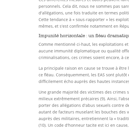
personnels. Cela dit, nous ne sommes pas sans 
d'allégations, une fois traduite en termes pol
Cette tendance à « sous-rapporter » les exploit
mêmes, et s'est confirmée notamment en Répub
Impunité horizontale : un fléau dramatiq
Comme mentionné ci-haut, les exploitations et
aucune immunité diplomatique ou qualité offic
criminalisations, ces crimes soient encore, à c
La principale raison en cause se trouve à être 
ce fléau. Conséquemment, les EAS sont plutôt é
difficilement écho auprès des hautes instances 
Une grande majorité des victimes des crimes s
milieux extrêmement précaires (9). Ainsi, l'ab
porter des allégations d'abus sexuels contre d
autant de facteurs muselant les bouches des vi
auprès des militaires, entretiennent la « tradi
(10). Un code d'honneur tacite est ici en caus