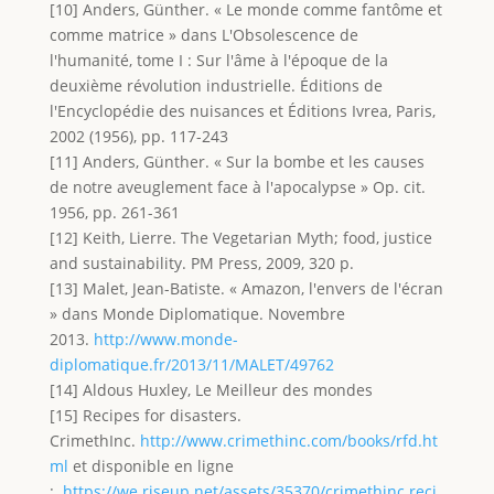
[10] Anders, Günther. « Le monde comme fantôme et
comme matrice » dans L'Obsolescence de
l'humanité, tome I : Sur l'âme à l'époque de la
deuxième révolution industrielle. Éditions de
l'Encyclopédie des nuisances et Éditions Ivrea, Paris,
2002 (1956), pp. 117-243
[11] Anders, Günther. « Sur la bombe et les causes
de notre aveuglement face à l'apocalypse » Op. cit.
1956, pp. 261-361
[12] Keith, Lierre. The Vegetarian Myth; food, justice
and sustainability. PM Press, 2009, 320 p.
[13] Malet, Jean-Batiste. « Amazon, l'envers de l'écran
» dans Monde Diplomatique. Novembre
2013.
http://www.monde-
diplomatique.fr/2013/11/MALET/49762
[14] Aldous Huxley, Le Meilleur des mondes
[15] Recipes for disasters.
CrimethInc.
http://www.crimethinc.com/books/rfd.ht
ml
et disponible en ligne
:
https://we.riseup.net/assets/35370/crimethinc.reci