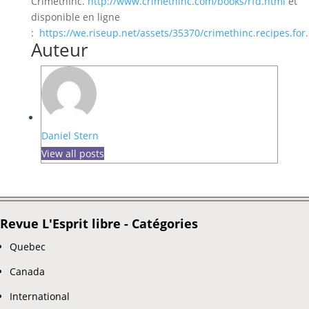
CrimethInc.
http://www.crimethinc.com/books/rfd.html
et
disponible en ligne
:
https://we.riseup.net/assets/35370/crimethinc.recipes.for.
Auteur
Daniel Stern
View all posts
Revue L'Esprit libre - Catégories
Quebec
Canada
International