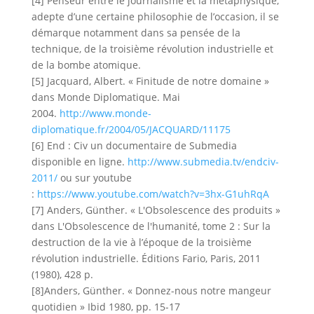
[4] Penseur entre le journalisme et la métaphysique,
adepte d’une certaine philosophie de l’occasion, il se
démarque notamment dans sa pensée de la
technique, de la troisième révolution industrielle et
de la bombe atomique.
[5] Jacquard, Albert. « Finitude de notre domaine »
dans Monde Diplomatique. Mai
2004.
http://www.monde-
diplomatique.fr/2004/05/JACQUARD/11175
[6] End : Civ un documentaire de Submedia
disponible en ligne.
http://www.submedia.tv/endciv-
2011/
ou sur youtube
:
https://www.youtube.com/watch?v=3hx-G1uhRqA
[7] Anders, Günther. « L'Obsolescence des produits »
dans L'Obsolescence de l'humanité, tome 2 : Sur la
destruction de la vie à l’époque de la troisième
révolution industrielle. Éditions Fario, Paris, 2011
(1980), 428 p.
[8]Anders, Günther. « Donnez-nous notre mangeur
quotidien » Ibid 1980, pp. 15-17