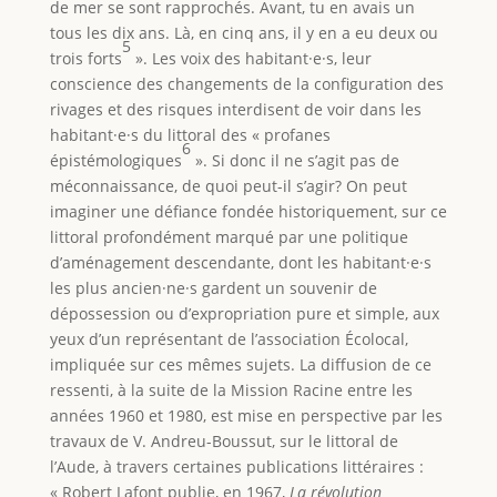
de mer se sont rapprochés. Avant, tu en avais un
tous les dix ans. Là, en cinq ans, il y en a eu deux ou
5
trois forts
». Les voix des habitant·e·s, leur
conscience des changements de la configuration des
rivages et des risques interdisent de voir dans les
habitant·e·s du littoral des « profanes
6
épistémologiques
». Si donc il ne s’agit pas de
méconnaissance, de quoi peut-il s’agir? On peut
imaginer une défiance fondée historiquement, sur ce
littoral profondément marqué par une politique
d’aménagement descendante, dont les habitant·e·s
les plus ancien·ne·s gardent un souvenir de
dépossession ou d’expropriation pure et simple, aux
yeux d’un représentant de l’association Écolocal,
impliquée sur ces mêmes sujets. La diffusion de ce
ressenti, à la suite de la Mission Racine entre les
années 1960 et 1980, est mise en perspective par les
travaux de V. Andreu-Boussut, sur le littoral de
l’Aude, à travers certaines publications littéraires :
« Robert Lafont publie, en 1967,
La révolution