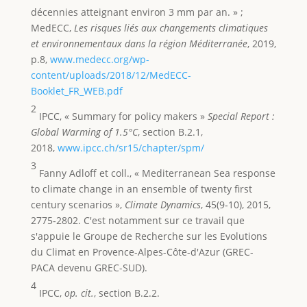
décennies atteignant environ 3 mm par an. » ;
MedECC,
Les risques liés aux changements climatiques
et environnementaux dans la région Méditerranée
, 2019,
p.8,
www.medecc.org/wp-
content/uploads/2018/12/MedECC-
Booklet_FR_WEB.pdf
2
IPCC, « Summary for policy makers »
Special Report :
Global Warming of 1.5°C
, section B.2.1,
2018,
www.ipcc.ch/sr15/chapter/spm/
3
Fanny Adloff et coll., « Mediterranean Sea response
to climate change in an ensemble of twenty first
century scenarios »,
Climate Dynamics
, 45(9‑10), 2015,
2775‑2802. C'est notamment sur ce travail que
s'appuie le Groupe de Recherche sur les Evolutions
du Climat en Provence-Alpes-Côte-d'Azur (GREC-
PACA devenu GREC-SUD).
4
IPCC,
op. cit.
, section B.2.2.