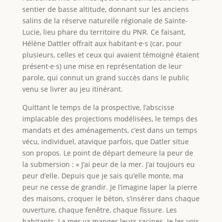
sentier de basse altitude, donnant sur les anciens
salins de la réserve naturelle régionale de Sainte-
Lucie, lieu phare du territoire du PNR. Ce faisant,
Hélène Dattler offrait aux habitant·e·s (car, pour
plusieurs, celles et ceux qui avaient témoigné étaient
présent·e·s) une mise en représentation de leur
parole, qui connut un grand succès dans le public
venu se livrer au jeu itinérant.
Quittant le temps de la prospective, l’abscisse
implacable des projections modélisées, le temps des
mandats et des aménagements, c’est dans un temps
vécu, individuel, atavique parfois, que Datler situe
son propos. Le point de départ demeure la peur de
la submersion : « J’ai peur de la mer. J’ai toujours eu
peur d’elle. Depuis que je sais qu’elle monte, ma
peur ne cesse de grandir. Je l’imagine laper la pierre
des maisons, croquer le béton, s’insérer dans chaque
ouverture, chaque fenêtre, chaque fissure. Les
habitants. La mer va manger leurs racines. Je les vois