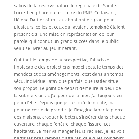
salins de la réserve naturelle régionale de Sainte-
Lucie, lieu phare du territoire du PNR. Ce faisant,
Hélène Dattler offrait aux habitant·e·s (car, pour
plusieurs, celles et ceux qui avaient témoigné étaient
présent·e·s) une mise en représentation de leur
parole, qui connut un grand succès dans le public
venu se livrer au jeu itinérant.
Quittant le temps de la prospective, l’abscisse
implacable des projections modélisées, le temps des
mandats et des aménagements, c’est dans un temps
vécu, individuel, atavique parfois, que Datler situe
son propos. Le point de départ demeure la peur de
la submersion : « J’ai peur de la mer. J’ai toujours eu
peur d’elle. Depuis que je sais qu’elle monte, ma
peur ne cesse de grandir. Je l’imagine laper la pierre
des maisons, croquer le béton, s’insérer dans chaque
ouverture, chaque fenêtre, chaque fissure. Les
habitants. La mer va manger leurs racines. Je les vois
partir les bras remplis d’affaires, quelques souvenirs