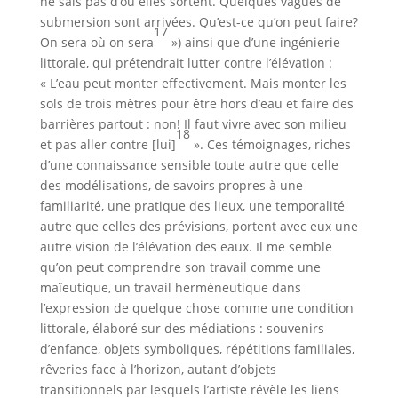
ne sais pas d’où elles sortent. Quelques vagues de
submersion sont arrivées. Qu’est-ce qu’on peut faire?
17
On sera où on sera
») ainsi que d’une ingénierie
littorale, qui prétendrait lutter contre l’élévation :
« L’eau peut monter effectivement. Mais monter les
sols de trois mètres pour être hors d’eau et faire des
barrières partout : non! Il faut vivre avec son milieu
18
et pas aller contre [lui]
». Ces témoignages, riches
d’une connaissance sensible toute autre que celle
des modélisations, de savoirs propres à une
familiarité, une pratique des lieux, une temporalité
autre que celles des prévisions, portent avec eux une
autre vision de l’élévation des eaux. Il me semble
qu’on peut comprendre son travail comme une
maïeutique, un travail herméneutique dans
l’expression de quelque chose comme une condition
littorale, élaboré sur des médiations : souvenirs
d’enfance, objets symboliques, répétitions familiales,
rêveries face à l’horizon, autant d’objets
transitionnels par lesquels l’artiste révèle les liens