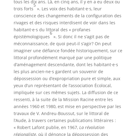
tous les dix ans. Là, en cinq ans, il y en a eu deux ou
5
trois forts
». Les voix des habitant·e·s, leur
conscience des changements de la configuration des
rivages et des risques interdisent de voir dans les
habitant·e·s du littoral des « profanes
6
épistémologiques
». Si donc il ne s’agit pas de
méconnaissance, de quoi peut-il s’agir? On peut
imaginer une défiance fondée historiquement, sur ce
littoral profondément marqué par une politique
d’aménagement descendante, dont les habitant·e·s
les plus ancien·ne·s gardent un souvenir de
dépossession ou d’expropriation pure et simple, aux
yeux d’un représentant de l’association Écolocal,
impliquée sur ces mêmes sujets. La diffusion de ce
ressenti, à la suite de la Mission Racine entre les
années 1960 et 1980, est mise en perspective par les
travaux de V. Andreu-Boussut, sur le littoral de
l’Aude, à travers certaines publications littéraires :
« Robert Lafont publie, en 1967,
La révolution
régionaliste,
où il dénonce la dépossession des