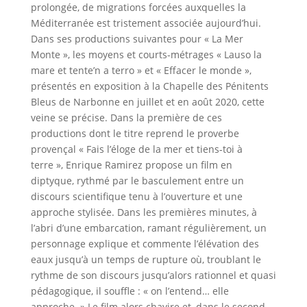
prolongée, de migrations forcées auxquelles la
Méditerranée est tristement associée aujourd’hui.
Dans ses productions suivantes pour « La Mer
Monte », les moyens et courts-métrages « Lauso la
mare et tente’n a terro » et « Effacer le monde »,
présentés en exposition à la Chapelle des Pénitents
Bleus de Narbonne en juillet et en août 2020, cette
veine se précise. Dans la première de ces
productions dont le titre reprend le proverbe
provençal « Fais l’éloge de la mer et tiens-toi à
terre », Enrique Ramirez propose un film en
diptyque, rythmé par le basculement entre un
discours scientifique tenu à l’ouverture et une
approche stylisée. Dans les premières minutes, à
l’abri d’une embarcation, ramant régulièrement, un
personnage explique et commente l’élévation des
eaux jusqu’à un temps de rupture où, troublant le
rythme de son discours jusqu’alors rationnel et quasi
pédagogique, il souffle : « on l’entend… elle
approche. » Le film alors chavire et, dans le second