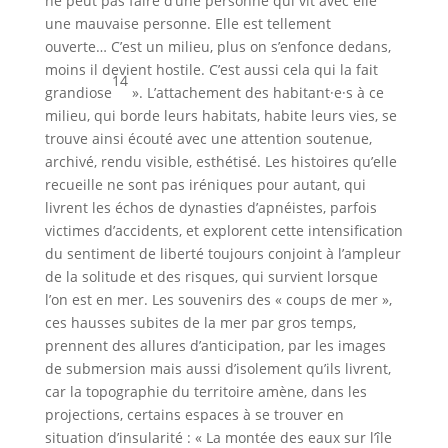
ne peut pas faire d’une personne qui vit avec elle
une mauvaise personne. Elle est tellement
ouverte… C’est un milieu, plus on s’enfonce dedans,
moins il devient hostile. C’est aussi cela qui la fait
14
grandiose
». L’attachement des habitant·e·s à ce
milieu, qui borde leurs habitats, habite leurs vies, se
trouve ainsi écouté avec une attention soutenue,
archivé, rendu visible, esthétisé. Les histoires qu’elle
recueille ne sont pas iréniques pour autant, qui
livrent les échos de dynasties d’apnéistes, parfois
victimes d’accidents, et explorent cette intensification
du sentiment de liberté toujours conjoint à l’ampleur
de la solitude et des risques, qui survient lorsque
l’on est en mer. Les souvenirs des « coups de mer »,
ces hausses subites de la mer par gros temps,
prennent des allures d’anticipation, par les images
de submersion mais aussi d’isolement qu’ils livrent,
car la topographie du territoire amène, dans les
projections, certains espaces à se trouver en
situation d’insularité : « La montée des eaux sur l’île