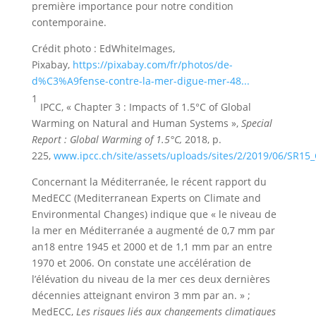
première importance pour notre condition
contemporaine.
Crédit photo : EdWhiteImages,
Pixabay,
https://pixabay.com/fr/photos/de-
d%C3%A9fense-contre-la-mer-digue-mer-48...
1
IPCC, « Chapter 3 : Impacts of 1.5°C of Global
Warming on Natural and Human Systems »,
Special
Report : Global Warming of 1.5°C,
2018, p.
225,
www.ipcc.ch/site/assets/uploads/sites/2/2019/06/SR15
Concernant la Méditerranée, le récent rapport du
MedECC (Mediterranean Experts on Climate and
Environmental Changes) indique que « le niveau de
la mer en Méditerranée a augmenté de 0,7 mm par
an18 entre 1945 et 2000 et de 1,1 mm par an entre
1970 et 2006. On constate une accélération de
l’élévation du niveau de la mer ces deux dernières
décennies atteignant environ 3 mm par an. » ;
MedECC,
Les risques liés aux changements climatiques