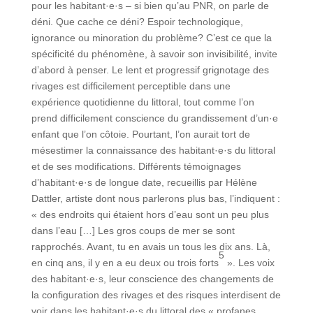
pour les habitant·e·s – si bien qu’au PNR, on parle de
déni. Que cache ce déni? Espoir technologique,
ignorance ou minoration du problème? C’est ce que la
spécificité du phénomène, à savoir son invisibilité, invite
d’abord à penser. Le lent et progressif grignotage des
rivages est difficilement perceptible dans une
expérience quotidienne du littoral, tout comme l’on
prend difficilement conscience du grandissement d’un·e
enfant que l’on côtoie. Pourtant, l’on aurait tort de
mésestimer la connaissance des habitant·e·s du littoral
et de ses modifications. Différents témoignages
d’habitant·e·s de longue date, recueillis par Hélène
Dattler, artiste dont nous parlerons plus bas, l’indiquent :
« des endroits qui étaient hors d’eau sont un peu plus
dans l’eau […] Les gros coups de mer se sont
rapprochés. Avant, tu en avais un tous les dix ans. Là,
5
en cinq ans, il y en a eu deux ou trois forts
». Les voix
des habitant·e·s, leur conscience des changements de
la configuration des rivages et des risques interdisent de
voir dans les habitant·e·s du littoral des « profanes