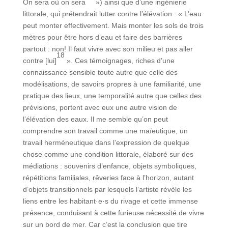
On sera où on sera
») ainsi que d’une ingénierie
littorale, qui prétendrait lutter contre l’élévation : « L’eau
peut monter effectivement. Mais monter les sols de trois
mètres pour être hors d’eau et faire des barrières
partout : non! Il faut vivre avec son milieu et pas aller
18
contre [lui]
». Ces témoignages, riches d’une
connaissance sensible toute autre que celle des
modélisations, de savoirs propres à une familiarité, une
pratique des lieux, une temporalité autre que celles des
prévisions, portent avec eux une autre vision de
l’élévation des eaux. Il me semble qu’on peut
comprendre son travail comme une maïeutique, un
travail herméneutique dans l’expression de quelque
chose comme une condition littorale, élaboré sur des
médiations : souvenirs d’enfance, objets symboliques,
répétitions familiales, rêveries face à l’horizon, autant
d’objets transitionnels par lesquels l’artiste révèle les
liens entre les habitant·e·s du rivage et cette immense
présence, conduisant à cette furieuse nécessité de vivre
sur un bord de mer. Car c’est la conclusion que tire