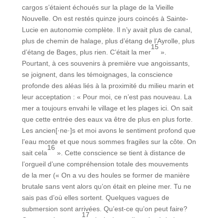
cargos s’étaient échoués sur la plage de la Vieille
Nouvelle. On est restés quinze jours coincés à Sainte-
Lucie en autonomie complète. Il n’y avait plus de canal,
plus de chemin de halage, plus d’étang de l’Ayrolle, plus
15
d’étang de Bages, plus rien. C’était la mer
».
Pourtant, à ces souvenirs à première vue angoissants,
se joignent, dans les témoignages, la conscience
profonde des aléas liés à la proximité du milieu marin et
leur acceptation : « Pour moi, ce n’est pas nouveau. La
mer a toujours envahi le village et les plages ici. On sait
que cette entrée des eaux va être de plus en plus forte.
Les ancien[·ne·]s et moi avons le sentiment profond que
l’eau monte et que nous sommes fragiles sur la côte. On
16
sait cela
». Cette conscience se tient à distance de
l’orgueil d’une compréhension totale des mouvements
de la mer (« On a vu des houles se former de manière
brutale sans vent alors qu’on était en pleine mer. Tu ne
sais pas d’où elles sortent. Quelques vagues de
submersion sont arrivées. Qu’est-ce qu’on peut faire?
17