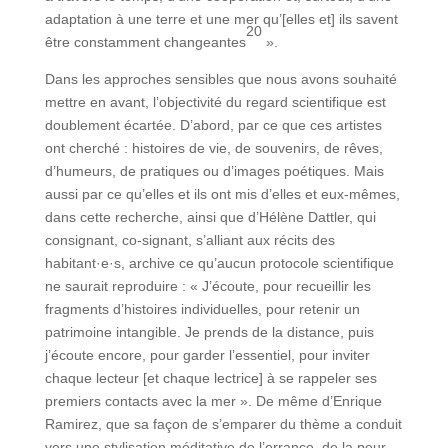
adaptation à une terre et une mer qu’[elles et] ils savent
20
être constamment changeantes
».
Dans les approches sensibles que nous avons souhaité
mettre en avant, l’objectivité du regard scientifique est
doublement écartée. D’abord, par ce que ces artistes
ont cherché : histoires de vie, de souvenirs, de rêves,
d’humeurs, de pratiques ou d’images poétiques. Mais
aussi par ce qu’elles et ils ont mis d’elles et eux-mêmes,
dans cette recherche, ainsi que d’Hélène Dattler, qui
consignant, co-signant, s’alliant aux récits des
habitant·e·s, archive ce qu’aucun protocole scientifique
ne saurait reproduire : « J’écoute, pour recueillir les
fragments d’histoires individuelles, pour retenir un
patrimoine intangible. Je prends de la distance, puis
j’écoute encore, pour garder l’essentiel, pour inviter
chaque lecteur [et chaque lectrice] à se rappeler ses
premiers contacts avec la mer ». De même d’Enrique
Ramirez, que sa façon de s’emparer du thème a conduit
vers une stylisation méditative de l’errance, de la peur,