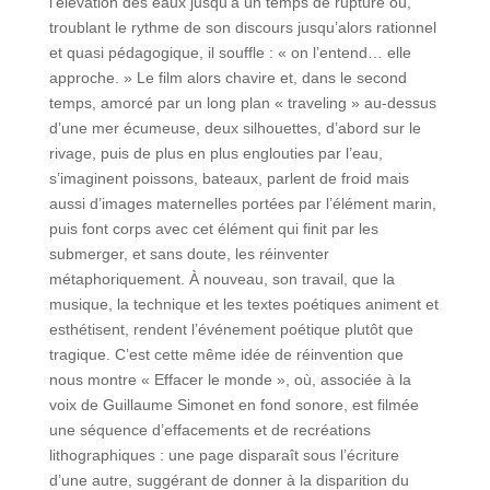
l’élévation des eaux jusqu’à un temps de rupture où,
troublant le rythme de son discours jusqu’alors rationnel
et quasi pédagogique, il souffle : « on l’entend… elle
approche. » Le film alors chavire et, dans le second
temps, amorcé par un long plan « traveling » au-dessus
d’une mer écumeuse, deux silhouettes, d’abord sur le
rivage, puis de plus en plus englouties par l’eau,
s’imaginent poissons, bateaux, parlent de froid mais
aussi d’images maternelles portées par l’élément marin,
puis font corps avec cet élément qui finit par les
submerger, et sans doute, les réinventer
métaphoriquement. À nouveau, son travail, que la
musique, la technique et les textes poétiques animent et
esthétisent, rendent l’événement poétique plutôt que
tragique. C’est cette même idée de réinvention que
nous montre « Effacer le monde », où, associée à la
voix de Guillaume Simonet en fond sonore, est filmée
une séquence d’effacements et de recréations
lithographiques : une page disparaît sous l’écriture
d’une autre, suggérant de donner à la disparition du