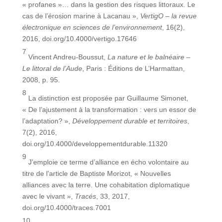
« profanes »… dans la gestion des risques littoraux. Le
cas de l’érosion marine à Lacanau »,
VertigO – la revue
électronique en sciences de l’environnement
, 16(2),
2016, doi.org/10.4000/vertigo.17646
7
Vincent Andreu-Boussut,
La nature et le balnéaire –
Le littoral de l’Aude
, Paris : Éditions de L’Harmattan,
2008, p. 95.
8
La distinction est proposée par Guillaume Simonet,
« De l’ajustement à la transformation : vers un essor de
l’adaptation? »,
Développement durable et territoires
,
7(2), 2016,
doi.org/10.4000/developpementdurable.11320
9
J’emploie ce terme d’alliance en écho volontaire au
titre de l’article de Baptiste Morizot, « Nouvelles
alliances avec la terre. Une cohabitation diplomatique
avec le vivant »,
Tracés
, 33, 2017,
doi.org/10.4000/traces.7001
10