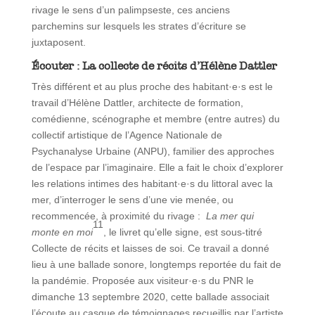
rivage le sens d’un palimpseste, ces anciens
parchemins sur lesquels les strates d’écriture se
juxtaposent.
Écouter : La collecte de récits d’Hélène Dattler
Très différent et au plus proche des habitant·e·s est le
travail d’Hélène Dattler, architecte de formation,
comédienne, scénographe et membre (entre autres) du
collectif artistique de l’Agence Nationale de
Psychanalyse Urbaine (ANPU), familier des approches
de l’espace par l’imaginaire. Elle a fait le choix d’explorer
les relations intimes des habitant·e·s du littoral avec la
mer, d’interroger le sens d’une vie menée, ou
recommencée, à proximité du rivage :
La mer qui
11
monte en moi
, le livret qu’elle signe, est sous-titré
Collecte de récits et laisses de soi. Ce travail a donné
lieu à une ballade sonore, longtemps reportée du fait de
la pandémie. Proposée aux visiteur·e·s du PNR le
dimanche 13 septembre 2020, cette ballade associait
l’écoute au casque de témoignages recueillis par l’artiste