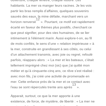
ouverture, chaque fenêtre, chaque fissure. Les
habitants. La mer va manger leurs racines. Je les vois
partir les bras remplis d’affaires, quelques souvenirs
sauvés des eaux, la mine défaite, marchant vers un
12
horizon renversé
». Pourtant, ce motif est rapidement
écarté en faveur de thèmes plus positifs, cherchant ce
que peut signifier, pour des vies humaines, de se lier
intimement à l’élément marin. Aussi explore-t-on, au fil
de mots confiés, le sens d’une « relation impérieuse » à
la mer, construite en grandissant à ses côtés, ou celui
d’un attachement transmis, avec joie ou regret, refoulé
parfois, réapparu alors : « La mer et les bateaux, c’était
tellement imprégné chez moi (sic) que j’ai quitté mon
métier et qu’à cinquante-cinq ans, ce rêve s’est réalisé :
avec mon fils, j’ai créé une activité de promenade en
mer. Cette enfance près de la mer et ce contact avec
13
l’eau se sont répercutés trente ans après
».
Apparait, surtout, ce que la mer apporte à une
existence, de force, de mystère, de liberté : « La mer ne