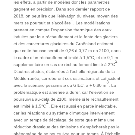
les effets, à partir de modèles dont les paramètres
gagnent en précision. Dans son dernier rapport de
2018, on peut lire que l’élévation du niveau moyen des
1
mers se poursuit et s’accélère
. Les modélisations
prenant en compte l’expansion thermique des eaux
induites par leur réchauffement et la fonte des glaciers
et des couvertures glaciaires du Groënland estiment
que cette hausse serait de 0,26 à 0,77 m en 2100, dans
le cadre d’un réchauffement limité à 1,5°C, et de 0,1 m
2
supplémentaire en cas de réchauffement limité à 2°C
.
D’autres études, élaborées à l’échelle régionale de la
Méditerranée, corroborent ces estimations et coïncident
3
avec le scénario pessimiste du GIEC, à + 0,80 m
. La
problématique est amenée à durer, car l’élévation se
poursuivra au-delà de 2100, même si le réchauffement
4
est limité à 1,5°C
. Elle est aussi en partie inéluctable,
car les réactions du système climatique interviennent
avec un temps de décalage, de sorte que même une
réduction drastique des émissions n’empêcherait pas le
phénomène de se poursuivre pour un temps. À l’échelle