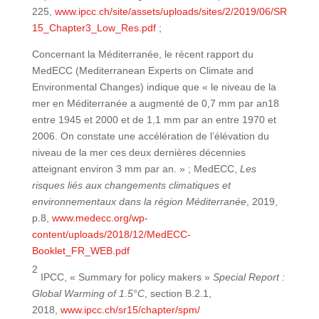
225,
www.ipcc.ch/site/assets/uploads/sites/2/2019/06/SR
15_Chapter3_Low_Res.pdf
;
Concernant la Méditerranée, le récent rapport du
MedECC (Mediterranean Experts on Climate and
Environmental Changes) indique que « le niveau de la
mer en Méditerranée a augmenté de 0,7 mm par an18
entre 1945 et 2000 et de 1,1 mm par an entre 1970 et
2006. On constate une accélération de l’élévation du
niveau de la mer ces deux dernières décennies
atteignant environ 3 mm par an. » ; MedECC,
Les
risques liés aux changements climatiques et
environnementaux dans la région Méditerranée
, 2019,
p.8,
www.medecc.org/wp-
content/uploads/2018/12/MedECC-
Booklet_FR_WEB.pdf
2
IPCC, « Summary for policy makers »
Special Report :
Global Warming of 1.5°C
, section B.2.1,
2018,
www.ipcc.ch/sr15/chapter/spm/