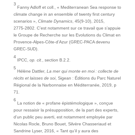
3
Fanny Adloff et coll., « Mediterranean Sea response to
climate change in an ensemble of twenty first century
scenarios »,
Climate Dynamics
, 45(9‑10), 2015,
2775‑2802. C’est notamment sur ce travail que s’appuie
le Groupe de Recherche sur les Evolutions du Climat en
Provence-Alpes-Côte-d’Azur (GREC-PACA devenu
GREC-SUD).
4
IPCC,
op. cit.
, section B.2.2.
5
Hélène Dattler,
La mer qui monte en moi
: collecte de
récits et laisses de soi
, Sigean : Éditions du Parc Naturel
Régional de la Narbonnaise en Méditerranée, 2019, p
71.
6
La notion de « profane épistémologique », conçue
pour ressaisir la présupposition, de la part des experts,
d’un public peu averti, est notamment employée par
Nicolas Rocle, Bruno Bouet, Silvère Chasseriaud et
Sandrine Lyser, 2016, « Tant qu’il y aura des