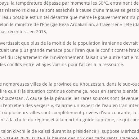
ays, la température dépasse par moments les 50°C, entrainant des
es réservoirs d’eau se sont asséchés à cause d’une mauvaise gestio
de l’eau potable est un tel désastre que même le gouvernement n’a
elon le ministre de l’Énergie Reza Ardakanian, à traverser « l’été (d
pas récentes : en 2015,
 avertissait que plus de la moitié de la population iranienne devrait
stituait une plus grande menace pour l’Iran que le conflit contre l’
chef du Département de l’Environnement, faisait une autre sortie m
es conflits entre villages voisins pour l’accès à la ressource.
de nombreuses villes de la province du Khouzestan, dans le sud-ou
 dire que si la situation continue comme ça, nous en serons bientôt 
au Khouzestan. À cause de la pénurie, les rares sources sont devenu
u l’entretien des vergers », s’alarme un expert de l’eau en Iran int
 plusieurs villes sont complètement privées d’eau courante, la co
 à la chute du régime et à la mort du guide suprême, ce qui cons
le talon d’Achille de Raïssi durant sa présidence », suppose Merhz
n 2019 et 2020, suite à la hausse des prix des carburants. L’agence