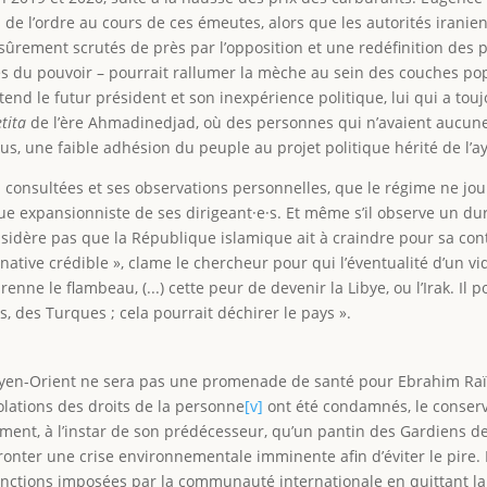
 de l’ordre au cours de ces émeutes, alors que les autorités iranie
sûrement scrutés de près par l’opposition et une redéfinition des p
es du pouvoir – pourrait rallumer la mèche au sein des couches po
tend le futur président et son inexpérience politique, lui qui a tou
etita
de l’ère Ahmadinedjad, où des personnes qui n’avaient aucune 
lus, une faible adhésion du peuple au projet politique hérité de l’a
l a consultées et ses observations personnelles, que le régime ne jou
ique expansionniste de ses dirigeant·e·s. Et même s’il observe un d
sidère pas que la République islamique ait à craindre pour sa contin
rnative crédible », clame le chercheur pour qui l’éventualité d’un 
enne le flambeau, (...) cette peur de devenir la Libye, ou l’Irak. I
, des Turques ; cela pourrait déchirer le pays ».
oyen-Orient ne sera pas une promenade de santé pour Ebrahim Raïs
olations des droits de la personne
[v]
ont été condamnés, le conser
nt, à l’instar de son prédécesseur, qu’un pantin des Gardiens de
ronter une crise environnementale imminente afin d’éviter le pire. 
anctions imposées par la communauté internationale en quittant la 