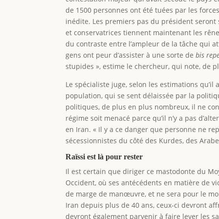
de 1500 personnes ont été tuées par les forces
inédite. Les premiers pas du président seront 
et conservatrices tiennent maintenant les rên
du contraste entre l’ampleur de la tâche qui at
gens ont peur d’assister à une sorte de
bis rep
stupides », estime le chercheur, qui note, de p
Le spécialiste juge, selon les estimations qu’i
population, qui se sent délaissée par la polit
politiques, de plus en plus nombreux, il ne con
régime soit menacé parce qu’il n’y a pas d’alte
en Iran. « Il y a ce danger que personne ne repr
sécessionnistes du côté des Kurdes, des Arabes
Raïssi est là pour rester
Il est certain que diriger ce mastodonte du M
Occident, où ses antécédents en matière de vi
de marge de manœuvre, et ne sera pour le mome
Iran depuis plus de 40 ans, ceux-ci devront aff
devront également parvenir à faire lever les s