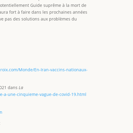
t potentiellement Guide suprême à la mort de
 aura fort à faire dans les prochaines années
ouve pas des solutions aux problèmes du
croix.com/Monde/En-Iran-vaccins-nationaux-
 2021 dans
La
ce-a-une-cinquieme-vague-de-covid-19.html
an
t