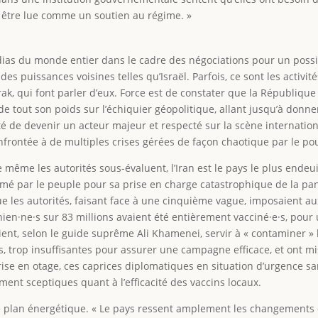
s être lue comme un soutien au régime. »
dias du monde entier dans le cadre des négociations pour un possib
des puissances voisines telles qu’Israël. Parfois, ce sont les activi
ak, qui font parler d’eux. Force est de constater que la Républiqu
e tout son poids sur l’échiquier géopolitique, allant jusqu’à donn
nté de devenir un acteur majeur et respecté sur la scène internation
onfrontée à de multiples crises gérées de façon chaotique par le po
ue même les autorités sous-évaluent, l’Iran est le pays le plus end
mé par le peuple pour sa prise en charge catastrophique de la p
que les autorités, faisant face à une cinquième vague, imposaient a
nien·ne·s sur 83 millions avaient été entièrement vacciné·e·s, pour
ient, selon le guide suprême Ali Khamenei, servir à « contaminer » l
is, trop insuffisantes pour assurer une campagne efficace, et ont 
rise en otage, ces caprices diplomatiques en situation d’urgence s
ement sceptiques quant à l’efficacité des vaccins locaux.
 le plan énergétique. « Le pays ressent amplement les changements 