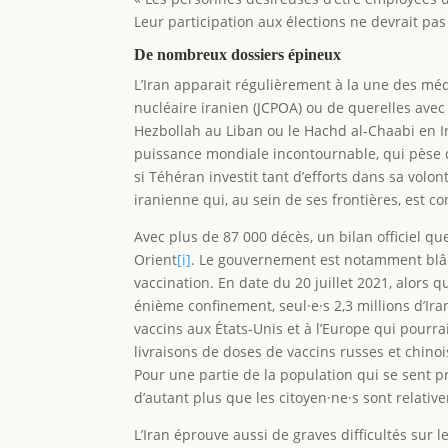
Leur participation aux élections ne devrait pa
De nombreux dossiers épineux
L’Iran apparait régulièrement à la une des mé
nucléaire iranien (JCPOA) ou de querelles avec 
Hezbollah au Liban ou le Hachd al-Chaabi en Ir
puissance mondiale incontournable, qui pèse d
si Téhéran investit tant d’efforts dans sa volo
iranienne qui, au sein de ses frontières, est c
Avec plus de 87 000 décès, un bilan officiel q
Orient
[i]
. Le gouvernement est notamment blâ
vaccination. En date du 20 juillet 2021, alors 
énième confinement, seul·e·s 2,3 millions d’Ira
vaccins aux États-Unis et à l’Europe qui pourra
livraisons de doses de vaccins russes et chino
Pour une partie de la population qui se sent p
d’autant plus que les citoyen·ne·s sont relativ
L’Iran éprouve aussi de graves difficultés sur