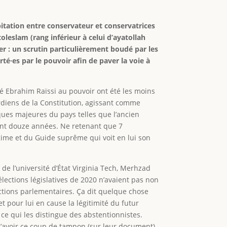
itation entre conservateur et conservatrices
leslam (rang inférieur à celui d’ayatollah
ier : un scrutin particulièrement boudé par les
é·es par le pouvoir afin de paver la voie à
rté Ebrahim Raïssi au pouvoir ont été les moins
ardiens de la Constitution, agissant comme
iques majeures du pays telles que l’ancien
ant douze années. Ne retenant que 7
égime et du Guide suprême qui voit en lui son
s de l’université d’État Virginia Tech, Merhzad
élections législatives de 2020 n’avaient pas non
élections parlementaires. Ça dit quelque chose
et pour lui en cause la légitimité du futur
 ce qui les distingue des abstentionnistes.
’avoir ce coup de tampon (sur leur document).