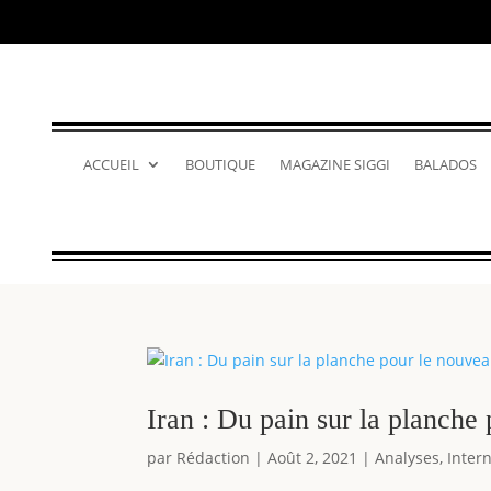
ACCUEIL
BOUTIQUE
MAGAZINE SIGGI
BALADOS
Iran : Du pain sur la planche
par
Rédaction
|
Août 2, 2021
|
Analyses
,
Inter