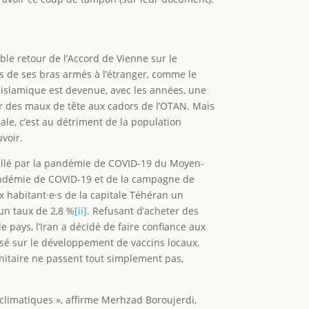
le retour de l’Accord de Vienne sur le
tés de ses bras armés à l’étranger, comme le
e islamique est devenue, avec les années, une
er des maux de tête aux cadors de l’OTAN. Mais
ale, c’est au détriment de la population
uvoir.
euillé par la pandémie de COVID-19 du Moyen-
andémie de COVID-19 et de la campagne de
ux habitant·e·s de la capitale Téhéran un
 un taux de 2,8 %
[ii]
. Refusant d’acheter des
e pays, l’Iran a décidé de faire confiance aux
misé sur le développement de vaccins locaux.
anitaire ne passent tout simplement pas,
climatiques », affirme Merhzad Boroujerdi,