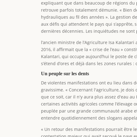
expliquant que dans beaucoup de régions du p
retrouve parfois totalement démunie. « Bien d
hydrauliques au fil des années ». La gestion 
aux défis qui attendent le pays qui s’apprête, s
dernières décennies. Les inquiétudes ne sont 
l’ancien ministre de l’Agriculture Isa Kalantari
2016, il affirmait que la « crise de l’eau » con
Kalantari, qui occupe aujourd’hui le poste de 
s’étend d’ores et déjà dans les zones rurales : d
Un peuple sur les dents
De violentes manifestations ont eu lieu dans 
gravissime. « Concernant l'agriculture, je dois
que ce soit, car il n'y aura plus assez d'eau 
certaines activités agricoles comme l’élevage o
peuplée par une grande communauté arabe et où
entendre quotidiennement des slogans appelant
« Un retour des manifestations pourrait être 
contestation majeur qui avait secoué le pays e