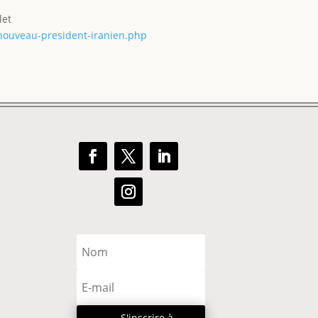
llet
-nouveau-president-iranien.php
S'inscrire à