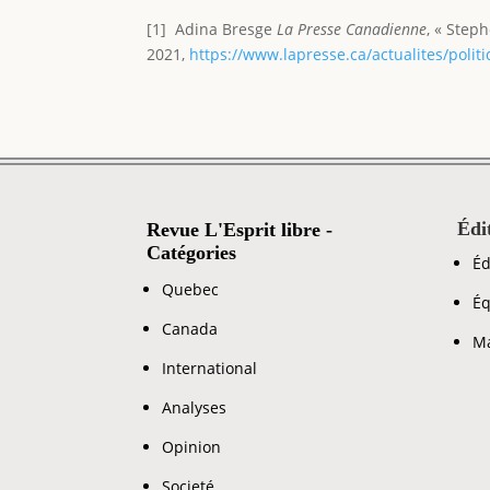
[1] Adina Bresge
La Presse Canadienne
, « Step
2021,
https://www.lapresse.ca/actualites/poli
Édi
Revue L'Esprit libre -
Catégories
Éd
Quebec
Éq
Canada
Ma
International
Analyses
Opinion
Societé