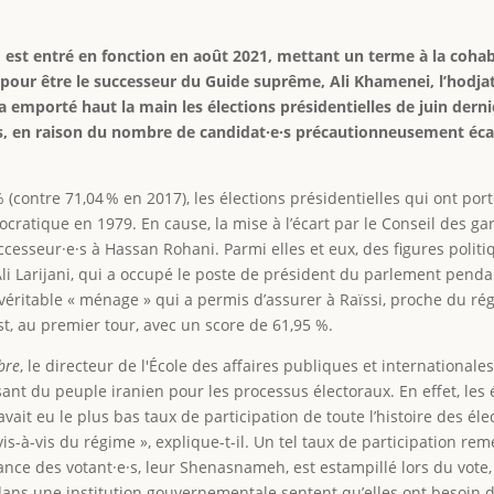
, est entré en fonction en août 2021, mettant un terme à la cohab
pour être le successeur du Guide suprême, Ali Khamenei, l’hodjato
s a emporté haut la main les élections présidentielles de juin dern
es, en raison du nombre de candidat·e·s précautionneusement écart
 (contre 71,04 % en 2017), les élections présidentielles qui ont po
ocratique en 1979. En cause, la mise à l’écart par le Conseil des g
successeur·e·s à Hassan Rohani. Parmi elles et eux, des figures polit
Larijani, qui a occupé le poste de président du parlement pend
 véritable « ménage » qui a permis d’assurer à Raïssi, proche du r
est, au premier tour, avec un score de 61,95 %.
ibre
, le directeur de l'École des affaires publiques et internationale
ssant du peuple iranien pour les processus électoraux. En effet, les 
 avait eu le plus bas taux de participation de toute l’histoire des 
vis-à-vis du régime », explique-t-il. Un tel taux de participation rem
ssance des votant·e·s, leur Shenasnameh, est estampillé lors du vote,
ans une institution gouvernementale sentent qu’elles ont besoin d