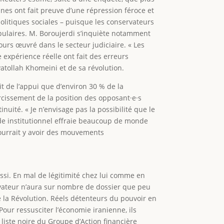
nnes ont fait preuve d’une répression féroce et
olitiques sociales – puisque les conservateurs
pulaires. M. Boroujerdi s’inquiète notamment
jours œuvré dans le secteur judiciaire. « Les
expérience réelle ont fait des erreurs
yatollah Khomeini et de sa révolution.
it de l’appui que d’environ 30 % de la
urcissement de la position des opposant·e·s
uité. « Je n’envisage pas la possibilité que le
vide institutionnel effraie beaucoup de monde
l pourrait y avoir des mouvements
si. En mal de légitimité chez lui comme en
vateur n’aura sur nombre de dossier que peu
 la Révolution. Réels détenteurs du pouvoir en
Pour ressusciter l’économie iranienne, ils
liste noire du Groupe d’Action financière