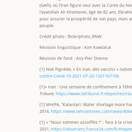
(GAFI), où l’Iran figure seul avec la Corée du 
l’ayatollah Ali Khamenei, âgé de 82 ans, Ebrahi
pour assurer la prospérité de son pays, mais a
peuple.
Crédit photo : flickr/photo_RNW
Révision linguistique : Kim Kowtaluk
Révision de fond : Any-Pier Dionne
[1] Noé Pignède, « En Iran, des vaccins « natio
contre-Covid-19-2021-07-20-1201167106
[1]« Iran : Une semaine de confinement à Téh
Tribune
,
https://www.latribune.fr/depeches/r
[1] MH/PA, “Kalantari: Water shortage more har
2016,
https://www.tehrantimes.com/news/4064
[1] « "Nous sommes assoiffés !" : face à la crise 
2021,
https://observers.france24.com/fr/moye