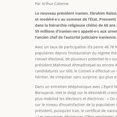
Par Arthur Calonne
Le nouveau président iranien, Ebrahim Raïssi
et modéré·e·s au sommet de l’État. Pressenti 
dans la hiérarchie religieuse chiite) de 60 an
59 millions d’Iranien·ne·s appelé·e·s aux urn
l’ancien chef de l’autorité judiciaire iranienne.
Avec un taux de participation d’à peine 48.78 %
populaires depuis l’instauration du régime thé
conseil électoral, de plusieurs potentiel·le·s 
président Mahmoud Ahmadinejad ou encore Ali 
candidatures sur 600, le Conseil a effectué un
héritier, de s’imposer sans surprise, qui plus 
Dans un entretien téléphonique avec
L’Esprit l
Boroujerdi, met le doigt sur le désintérêt croi
plus mobilisé les électeurs et électrices : « On
sur le niveau d’insatisfaction de la population 
président, puisqu’en Iran, le certificat de nai
« Les personnes désireuses d’être employées d