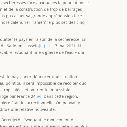
 sécheresses face auxquelles la population se
n et de la construction de trop de barrages
 pas pu cacher sa grande appréhension face
ans le calendrier iranien) le plus sec des cinq
 quitter le pays en raison de la sécheresse. En
Irak de Saddam Hussein
[iii]
. Le 17 mai 2021, M.
acabre, évoquant une « guerre de l’eau » qui
est du pays, pour dénoncer une situation
au point où il sera impossible de récolter quoi
es trop salées et ont rendu impossible
errogé par France 24
[iv]
. Dans cette région,
lère était insurrectionnelle. On pouvait y
titue une relative nouveauté.
ad Boroujerdi, évoquant le mouvement de
 Reuters estime, suite à une enquête, que plus