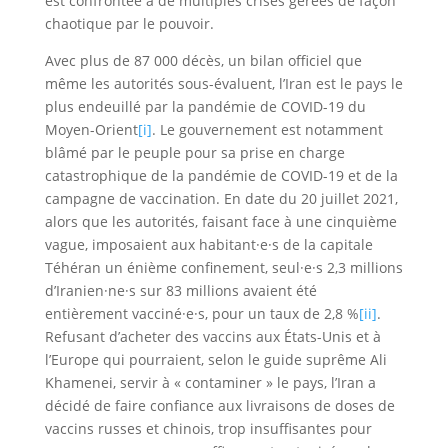
est confrontée à de multiples crises gérées de façon
chaotique par le pouvoir.
Avec plus de 87 000 décès, un bilan officiel que
même les autorités sous-évaluent, l’Iran est le pays le
plus endeuillé par la pandémie de COVID-19 du
Moyen-Orient
[i]
. Le gouvernement est notamment
blâmé par le peuple pour sa prise en charge
catastrophique de la pandémie de COVID-19 et de la
campagne de vaccination. En date du 20 juillet 2021,
alors que les autorités, faisant face à une cinquième
vague, imposaient aux habitant·e·s de la capitale
Téhéran un énième confinement, seul·e·s 2,3 millions
d’Iranien·ne·s sur 83 millions avaient été
entièrement vacciné·e·s, pour un taux de 2,8 %
[ii]
.
Refusant d’acheter des vaccins aux États-Unis et à
l’Europe qui pourraient, selon le guide suprême Ali
Khamenei, servir à « contaminer » le pays, l’Iran a
décidé de faire confiance aux livraisons de doses de
vaccins russes et chinois, trop insuffisantes pour