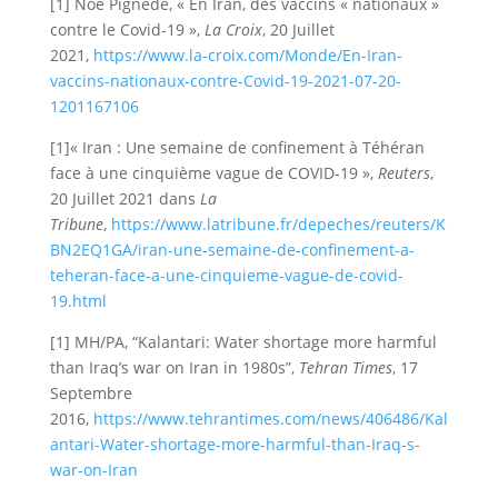
[1] Noé Pignède, « En Iran, des vaccins « nationaux »
contre le Covid-19 »,
La Croix
, 20 Juillet
2021,
https://www.la-croix.com/Monde/En-Iran-
vaccins-nationaux-contre-Covid-19-2021-07-20-
1201167106
[1]« Iran : Une semaine de confinement à Téhéran
face à une cinquième vague de COVID-19 »,
Reuters
,
20 Juillet 2021 dans
La
Tribune
,
https://www.latribune.fr/depeches/reuters/K
BN2EQ1GA/iran-une-semaine-de-confinement-a-
teheran-face-a-une-cinquieme-vague-de-covid-
19.html
[1] MH/PA, “Kalantari: Water shortage more harmful
than Iraq’s war on Iran in 1980s”,
Tehran Times
, 17
Septembre
2016,
https://www.tehrantimes.com/news/406486/Kal
antari-Water-shortage-more-harmful-than-Iraq-s-
war-on-Iran