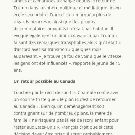
ami·es et camarades a changé depuis le retour de
Trump dans la sphère politique et médiatique. À son
école secondaire, François a remarqué « plus de
regards bizarres », ainsi que des propos
discriminatoires auxquels il n’était pas habitué. Il
évoque également un ami « convaincu par Trump »,
faisant des remarques transphobes alors qu’il était «
d’accord avec sa transition » quelques mois
auparavant. « Je trouve ça fou de voir à quelle vitesse
les gens ont été influencés », rapporte le jeune de 15
ans.
Un retour possible au Canada
Touchée par le récit de son fils, Chantale confie avec
un sourire triste que « le plan B, c’est de retourner
au Canada ». Bien qu’un déménagement soit
contraignant sur de nombreux plans, la mère de
famille « ne risquera pas la vie de [son] enfant pour
rester aux États-Unis ». François croit que si cette
décision devait être prise, il serait probablement