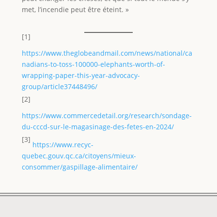
met, l’incendie peut être éteint. »
[1]
https://www.theglobeandmail.com/news/national/ca
nadians-to-toss-100000-elephants-worth-of-
wrapping-paper-this-year-advocacy-
group/article37448496/
[2]
https://www.commercedetail.org/research/sondage-
du-cccd-sur-le-magasinage-des-fetes-en-2024/
[3]
https://www.recyc-
quebec.gouv.qc.ca/citoyens/mieux-
consommer/gaspillage-alimentaire/