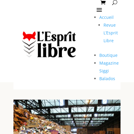
Accueil
Revue
L’Esprit
Libre
Boutique
Magazine
Siggi
Balados