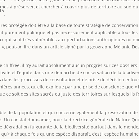
èmes à préserver, et chercher à couvrir plus de territoire au sud du
15
.
ires protégée doit être à la base de toute stratégie de conservatio
t purement politique et pas nécessairement applicable à tous les
eux qui sont très vulnérables aux perturbations anthropiques ou do
e », peut-on lire dans un article signé par la géographe Mélanie De
chiffrée, il n’y aurait absolument aucun progrès sur ces dossiers
vité et l’équité dans une démarche de conservation de la biodiver
dans les processus de consultation et de prise de décision entoura
ières années, qu’elle explique par une prise de conscience que « l
ue ce soit des sites sacrés ou juste des territoires sur lesquels ils
le de la population et qui concerne également la préservation de l
 Un constat doux-amer, pour la directrice générale de Nature Qu
une dégradation fulgurante de la biodiversité partout dans le monde,
ait qu’« à chaque fois qu’une espèce disparaît, c’est l’espèce humai