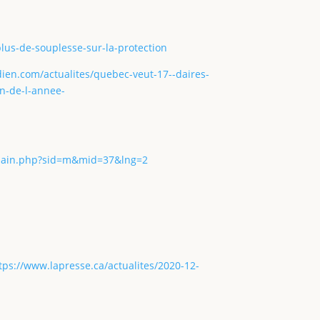
lus-de-souplesse-sur-la-protection
dien.com/actualites/quebec-veut-17--daires-
n-de-l-annee-
/main.php?sid=m&mid=37&lng=2
tps://www.lapresse.ca/actualites/2020-12-