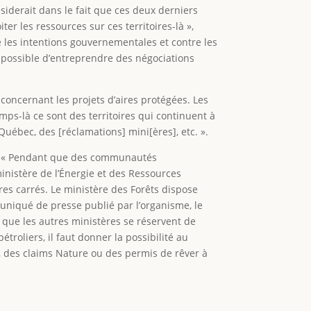
ésiderait dans le fait que ces deux derniers
ter les ressources sur ces territoires-là »,
 les intentions gouvernementales et contre les
mpossible d’entreprendre des négociations
oncernant les projets d’aires protégées. Les
ps-là ce sont des territoires qui continuent à
Québec, des [réclamations] mini[ères], etc. ».
. « Pendant que des communautés
ministère de l’Énergie et des Ressources
tres carrés. Le ministère des Forêts dispose
muniqué de presse publié par l’organisme, le
 que les autres ministères se réservent de
étroliers, il faut donner la possibilité au
s, des claims Nature ou des permis de rêver à