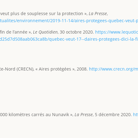
 veut plus de souplesse sur la protection »,
La Presse
,
ctualites/environnement/2019-11-14/aires-protegees-quebec-veut-p
fin de l’année »,
Le Quotidien
, 30 octobre 2020.
https://www.lequoti
fd25d7d508aab063ca8b/quebec-veut-17--daires-protegees-dici-la-fi
te-Nord (CRECN), « Aires protégées », 2008.
http://www.crecn.org
 000 kilomètres carrés au Nunavik »,
La Presse
, 5 décembre 2020.
ht