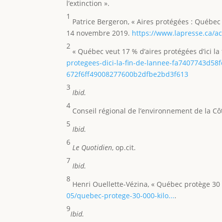
l’extinction ».
1
Patrice Bergeron, « Aires protégées : Québec
14 novembre 2019.
https://www.lapresse.ca/a
2
« Québec veut 17 % d’aires protégées d’ici la 
protegees-dici-la-fin-de-lannee-fa7407743d58
672f6ff49008277600b2dfbe2bd3f613
3
Ibid.
4
Conseil régional de l’environnement de la Cô
5
Ibid.
6
Le Quotidien
, op.cit.
7
Ibid.
8
Henri Ouellette-Vézina, « Québec protège 30
05/quebec-protege-30-000-kilo...
.
9
Ibid.