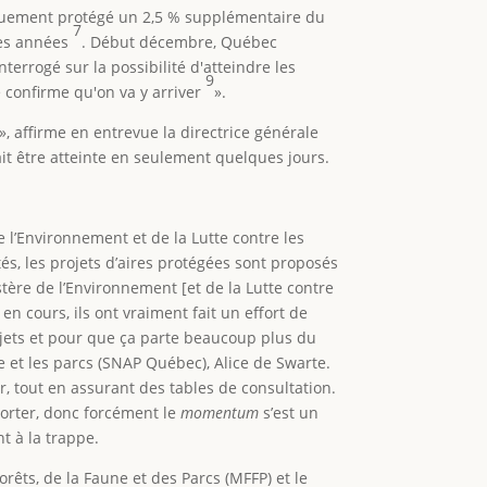
niquement protégé un 2,5 % supplémentaire du
7
des années
. Début décembre, Québec
Interrogé sur la possibilité d'atteindre les
9
e confirme qu'on va y arriver
».
, affirme en entrevue la directrice générale
it être atteinte en seulement quelques jours.
e l’Environnement et de la Lutte contre les
s, les projets d’aires protégées sont proposés
stère de l’Environnement [et de la Lutte contre
en cours, ils ont vraiment fait un effort de
rojets et pour que ça parte beaucoup plus du
e et les parcs (SNAP Québec), Alice de Swarte.
er, tout en assurant des tables de consultation.
 porter, donc forcément le
momentum
s’est un
nt à la trappe.
rêts, de la Faune et des Parcs (MFFP) et le