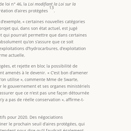
e loi n° 46, la
Loi modifiant la
Loi sur la
13
création d’aires protégées
.
 d’exemple, « certaines nouvelles catégories
ojet qui, dans son état actuel, est jugé
ojet qui pourrait permettre que dans certaines
t absolument qu’on s’assure que ce soit
exploitations d’hydrocarbures, d’exploitation
orme actuelle.
gées, et rejette en bloc la possibilité de
ront amenés à le devenir. « C’est bon d’amener
 qu’on utilise », commente Mme de Swarte,
sur le gouvernement et ses organes ministériels
s’assurer que ce n’est pas une façon détournée
y a pas de réelle conservation », affirme-t-
ctifs pour 2020. Des négociations
ner le prochain seuil d’aires protégées, qui
ntendent pour dire qu’il faudrait également