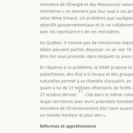
ministère de l’Énergie et des Ressources nature
ministères « ne donnent pas leur aval à ces proj
selon Mme Simard. Un problème que souligne ég
objectifs gouvernementaux et ils ne collabore
avec les représant·e·s de ces ministères.
Au Québec, il n’existe pas de mécanisme impos
délais peuvent parfois dépasser un an voir 18
être mis sous pression, dans lesquels tu peux a
En réponse à ce problème, la SNAP propose la 
autochtones, des élu[·e·]s locaux et des groupe
naturelles permet à sa clientèle d’acquérir, en
quant à lui de 27 millions d’hectares de forêts
11
27 octobre dernier
. Cité dans le même comm
larges territoires avec leurs potentiels foresti
ministère de l’Environnement d’en faire autant
un monde meilleur et plus vert ».
Réformes et appréhensions