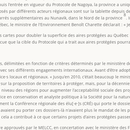
epuis l’entrée en vigueur du Protocole de Nagoya, la province a u
osés par différents acteurs régionaux sont sur la tablette depuis 
8
carrés supplémentaires au Nunavik, dans le Nord de la province
. 
bec, le ministre de l'Environnement Benoît Charette déclarait : « J
 cartes pour doubler la superficie des aires protégées au Québec »
e que la cible du Protocole qui a trait aux aires protégées pourra
ées, délimitées en fonction de critères déterminés par le ministère d
ec ses différents engagements internationaux. Avant d’être adopté
ce·s locaux et régionaux. « Jusqu’en 2010, c’était beaucoup le mini
ur la proposition de territoires à protéger, mais, pour la décennie 
au niveau des régions pour augmenter l’acceptabilité sociale des p
ce en conservation et analyste politique à la Société pour la natur
ement la Conférence régionale des élu[·e·]s (CRÉ) qui porte le dossi
qui avaient pu porter ces dossiers-là n’avaient plus le mandat de les
ela a contribué à ce que certains projets d’aires protégées passe
re approuvés par le MELCC, en concertation avec le ministère des Fo