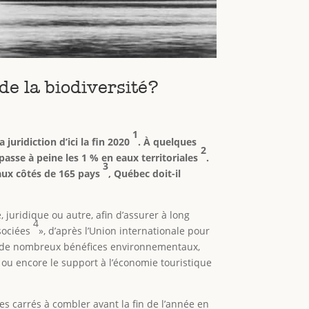
de la biodiversité?
1
 juridiction d’ici la fin 2020
. À quelques
2
épasse à peine les 1 % en eaux territoriales
.
3
 aux côtés de 165 pays
, Québec doit-il
 juridique ou autre, afin d’assurer à long
4
ssociées
», d’après l’Union internationale pour
rait de nombreux bénéfices environnementaux,
e ou encore le support à l’économie touristique
es carrés à combler avant la fin de l’année en