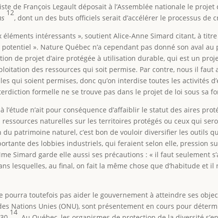
e de François Legault déposait à l’Assemblée nationale le projet d
12
ns
, dont un des buts officiels serait d’accélérer le processus de 
éléments intéressants », soutient Alice-Anne Simard citant, à titre
 potentiel ». Nature Québec n’a cependant pas donné son aval au pr
ition de projet d’aire protégée à utilisation durable, qui est un pr
xploitation des ressources qui soit permise. Par contre, nous il fau
s qui soient permises, donc qu’on interdise toutes les activités d’
nterdiction formelle ne se trouve pas dans le projet de loi sous sa f
à l’étude n’ait pour conséquence d’affaiblir le statut des aires proté
s ressources naturelles sur les territoires protégés ou ceux qui se
 du patrimoine naturel, c’est bon de vouloir diversifier les outils
ortante des lobbies industriels, qui feraient selon elle, pression 
 Mme Simard garde elle aussi ses précautions : « il faut seulement 
lesquelles, au final, on fait la même chose que d’habitude et il n’
6 ne pourra toutefois pas aider le gouvernement à atteindre ses obje
n des Nations Unies (ONU), sont présentement en cours pour détermi
14
030
. Au Québec, les organismes de protection de la diversité s’e