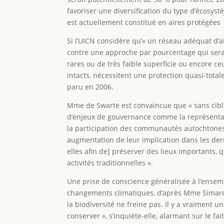
favoriser une diversification du type d’écosyst
est actuellement constitué en aires protégées
Si l’UICN considère qu’« un réseau adéquat d’a
contre une approche par pourcentage qui serai
rares ou de très faible superficie ou encore c
intacts, nécessitent une protection quasi-total
paru en 2006.
Mme de Swarte est convaincue que « sans cible 
d’enjeux de gouvernance comme la représentati
la participation des communautés autochtones 
augmentation de leur implication dans les dern
elles afin de] préserver des lieux importants, q
activités traditionnelles ».
Une prise de conscience généralisée à l’ensemb
changements climatiques, d’après Mme Simard.
la biodiversité ne freine pas. Il y a vraiment 
conserver », s’inquiète-elle, alarmant sur le f