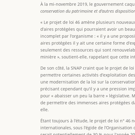
À la mi-novembre 2019, le gouvernement caquist
conservation du patrimoine et d’autres dispositio
« Le projet de loi 46 amène plusieurs nouveaux 
d’aires protégées qui pourraient avoir un beau
incomplet par l’organisme : « il y a une propos
aires protégées il y ait une certaine forme d’e
seulement des ressources qui sont renouvelable
minière », soutient-elle, rappelant que cette i
De son côté, la SNAP craint que le projet de loi 
permettre certaines activités d’exploitation de
une modernisation de la loi sur la conservation
précisant cependant qu'il y a une pression imp
pour « abaisser un peu la barre » législative.
de permettre des immenses aires protégées dans 
elle.
Étant toujours à l’étude, le projet de loi n° 4
internationales, sous l’égide de l’Organisatio
serait potentiellement de 30 % pour l’année 2