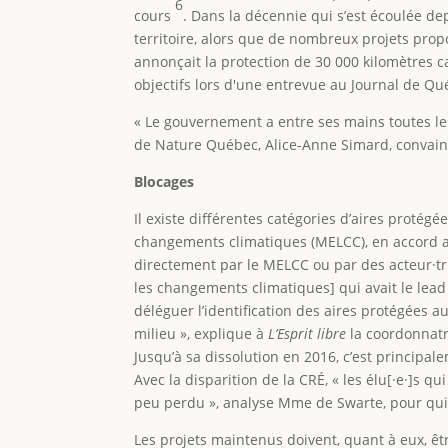
6
cours
. Dans la décennie qui s’est écoulée d
territoire, alors que de nombreux projets prop
annonçait la protection de 30 000 kilomètres 
objectifs lors d'une entrevue au Journal de Qué
« Le gouvernement a entre ses mains toutes les
de Nature Québec, Alice-Anne Simard, convaincu
Blocages
Il existe différentes catégories d’aires protég
changements climatiques (MELCC), en accord av
directement par le MELCC ou par des acteur·tri
les changements climatiques] qui avait le lead s
déléguer l’identification des aires protégées 
milieu », explique à
L’Esprit libre
la coordonnatri
Jusqu’à sa dissolution en 2016, c’est principal
Avec la disparition de la CRÉ, « les élu[·e·]s 
peu perdu », analyse Mme de Swarte, pour qui c
Les projets maintenus doivent, quant à eux, êt