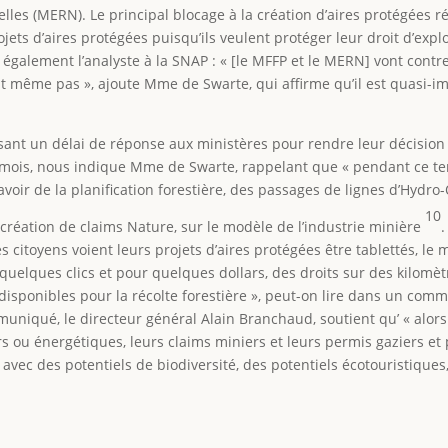
lles (MERN). Le principal blocage à la création d’aires protégées r
ets d’aires protégées puisqu’ils veulent protéger leur droit d’exploi
alement l’analyste à la SNAP : « [le MFFP et le MERN] vont contre
nt même pas », ajoute Mme de Swarte, qui affirme qu’il est quasi-i
ant un délai de réponse aux ministères pour rendre leur décision c
 mois, nous indique Mme de Swarte, rappelant que « pendant ce tem
voir de la planification forestière, des passages de lignes d’Hydro-
10
création de claims Nature, sur le modèle de l’industrie minière
s citoyens voient leurs projets d’aires protégées être tablettés, le 
 quelques clics et pour quelques dollars, des droits sur des kilomè
 disponibles pour la récolte forestière », peut-on lire dans un com
uniqué, le directeur général Alain Branchaud, soutient qu’ « alors
ers ou énergétiques, leurs claims miniers et leurs permis gaziers et p
 avec des potentiels de biodiversité, des potentiels écotouristique