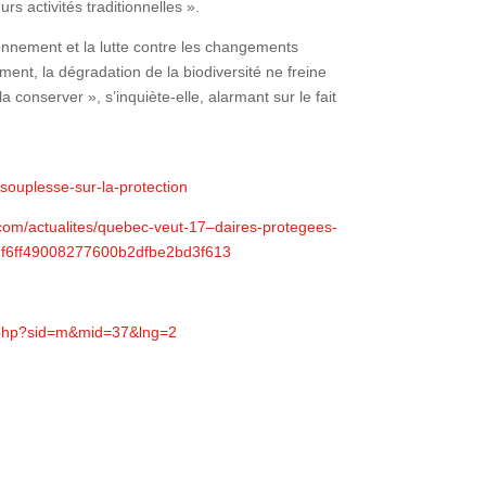
rs activités traditionnelles ».
onnement et la lutte contre les changements
nt, la dégradation de la biodiversité ne freine
 conserver », s’inquiète-elle, alarmant sur le fait
souplesse-sur-la-protection
.com/actualites/quebec-veut-17–daires-protegees-
672f6ff49008277600b2dfbe2bd3f613
n.php?sid=m&mid=37&lng=2