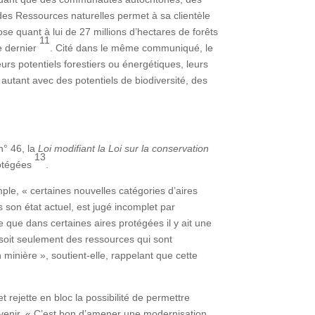
t des Ressources naturelles permet à sa clientèle
ose quant à lui de 27 millions d’hectares de forêts
11
e dernier
. Cité dans le même communiqué, le
eurs potentiels forestiers ou énergétiques, leurs
e autant avec des potentiels de biodiversité, des
n° 46, la
Loi modifiant la
Loi sur la conservation
13
protégées
.
ple, « certaines nouvelles catégories d’aires
son état actuel, est jugé incomplet par
re que dans certaines aires protégées il y ait une
 soit seulement des ressources qui sont
 minière », soutient-elle, rappelant que cette
t rejette en bloc la possibilité de permettre
devenir. « C’est bon d’amener une modernisation