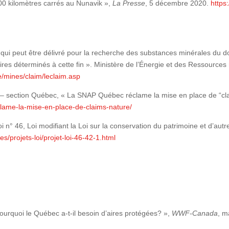
00 kilomètres carrés au Nunavik »,
La Presse
, 5 décembre 2020.
https
ion qui peut être délivré pour la recherche des substances minérales du do
oires déterminés à cette fin ». Ministère de l’Énergie et des Ressources 
e/mines/claim/leclaim.asp
a – section Québec, « La SNAP Québec réclame la mise en place de “cl
lame-la-mise-en-place-de-claims-nature/
n° 46, Loi modifiant la Loi sur la conservation du patrimoine et d’autr
s/projets-loi/projet-loi-46-42-1.html
rquoi le Québec a-t-il besoin d’aires protégées? »,
WWF-Canada
, m