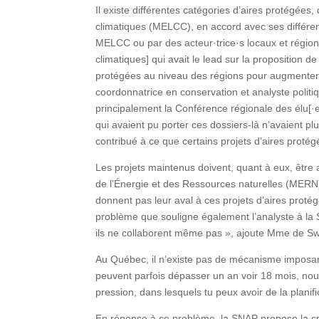
Il existe différentes catégories d’aires protégées
climatiques (MELCC), en accord avec ses différen
MELCC ou par des acteur·trice·s locaux et région
climatiques] qui avait le lead sur la proposition de
protégées au niveau des régions pour augmenter l
coordonnatrice en conservation et analyste politi
principalement la Conférence régionale des élu[·e·
qui avaient pu porter ces dossiers-là n’avaient p
contribué à ce que certains projets d’aires proté
Les projets maintenus doivent, quant à eux, être
de l’Énergie et des Ressources naturelles (MERN).
donnent pas leur aval à ces projets d’aires protég
problème que souligne également l’analyste à la 
ils ne collaborent même pas », ajoute Mme de Swa
Au Québec, il n’existe pas de mécanisme imposant
peuvent parfois dépasser un an voir 18 mois, nou
pression, dans lesquels tu peux avoir de la planif
En réponse à ce problème, la SNAP propose la cré