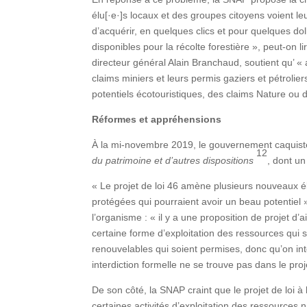
élu[·e·]s locaux et des groupes citoyens voient le
d’acquérir, en quelques clics et pour quelques dol
disponibles pour la récolte forestière », peut-on
directeur général Alain Branchaud, soutient qu’ « 
claims miniers et leurs permis gaziers et pétrolier
potentiels écotouristiques, des claims Nature ou 
Réformes et appréhensions
À la mi-novembre 2019, le gouvernement caquiste 
12
du patrimoine et d’autres dispositions
, dont un
« Le projet de loi 46 amène plusieurs nouveaux él
protégées qui pourraient avoir un beau potentiel 
l’organisme : « il y a une proposition de projet d’
certaine forme d’exploitation des ressources qui 
renouvelables qui soient permises, donc qu’on inter
interdiction formelle ne se trouve pas dans le pro
De son côté, la SNAP craint que le projet de loi à 
certaines activités d’exploitation des ressources