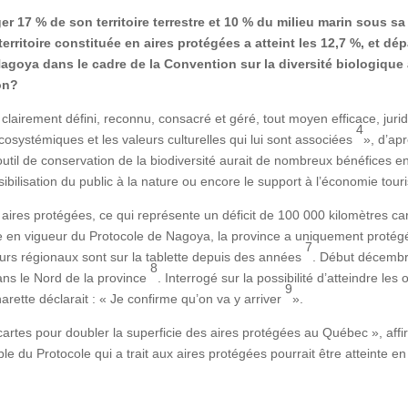
er 17 % de son territoire terrestre et 10 % du milieu marin sous sa j
erritoire constituée en aires protégées a atteint les 12,7 %, et dé
 Nagoya dans le cadre de la Convention sur la diversité biologiqu
ion?
airement défini, reconnu, consacré et géré, tout moyen efficace, juridi
4
cosystémiques et les valeurs culturelles qui lui sont associées
», d’ap
t outil de conservation de la biodiversité aurait de nombreux bénéfice
nsibilisation du public à la nature ou encore le support à l’économie tour
ires protégées, ce qui représente un déficit de 100 000 kilomètres car
ée en vigueur du Protocole de Nagoya, la province a uniquement protégé
7
urs régionaux sont sur la tablette depuis des années
. Début décembr
8
ans le Nord de la province
. Interrogé sur la possibilité d’atteindre les
9
rette déclarait : « Je confirme qu’on va y arriver
».
artes pour doubler la superficie des aires protégées au Québec », affi
e du Protocole qui a trait aux aires protégées pourrait être atteinte e