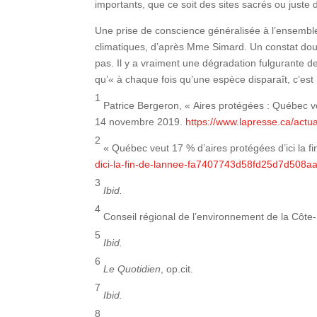
importants, que ce soit des sites sacrés ou juste de
Une prise de conscience généralisée à l’ensemble
climatiques, d’après Mme Simard. Un constat doux
pas. Il y a vraiment une dégradation fulgurante de 
qu’« à chaque fois qu’une espèce disparaît, c’est 
1
Patrice Bergeron, « Aires protégées : Québec ve
14 novembre 2019.
https://www.lapresse.ca/actu
2
« Québec veut 17 % d’aires protégées d’ici la fi
dici-la-fin-de-lannee-fa7407743d58fd25d7d508a
3
Ibid.
4
Conseil régional de l’environnement de la Côt
5
Ibid.
6
Le Quotidien
, op.cit.
7
Ibid.
8