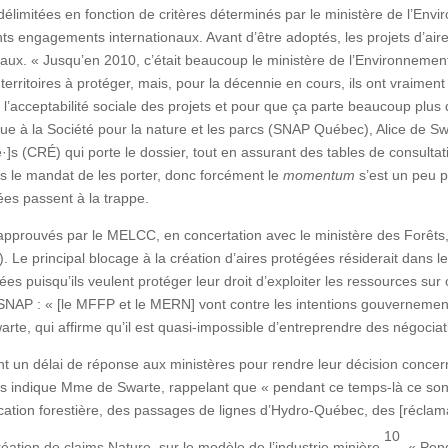
, délimitées en fonction de critères déterminés par le ministère de l’En
ts engagements internationaux. Avant d’être adoptés, les projets d’air
aux. « Jusqu’en 2010, c’était beaucoup le ministère de l’Environnement
 territoires à protéger, mais, pour la décennie en cours, ils ont vraiment f
’acceptabilité sociale des projets et pour que ça parte beaucoup plus 
que à la Société pour la nature et les parcs (SNAP Québec), Alice de Sw
]s (CRÉ) qui porte le dossier, tout en assurant des tables de consultatio
lus le mandat de les porter, donc forcément le
momentum
s’est un peu 
gées passent à la trappe.
 approuvés par le MELCC, en concertation avec le ministère des Forêts
 Le principal blocage à la création d’aires protégées résiderait dans le
ées puisqu’ils veulent protéger leur droit d’exploiter les ressources sur
SNAP : « [le MFFP et le MERN] vont contre les intentions gouvernement
rte, qui affirme qu’il est quasi-impossible d’entreprendre des négocia
 un délai de réponse aux ministères pour rendre leur décision concerna
s indique Mme de Swarte, rappelant que « pendant ce temps-là ce sont d
ication forestière, des passages de lignes d’Hydro-Québec, des [réclamat
10
ation de claims Nature, sur le modèle de l’industrie minière
. « Pe