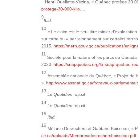
Henri Ouellette-Vézina, « Québec protège 30 0
protege-30-000-kilo…
.
9
Ibid.
10
« Le claim est le seul titre minier d’exploitat
sur carte ou « par jalonnement sur certains territ
2015.
https://mern.gouv.qc.ca/publications/enlign
11
Société pour la nature et les parcs du Canad
2020.
https://snapquebec.org/la-snap-quebec-rec
12
Assemblée nationale du Québec, « Projet de loi 
».
http://www.assnat.qc.ca/fr/travaux-parlementaire
13
Le Quotidien
, op.cit.
14
Le Quotidien
, op.cit.
15
Ibid.
16
Mélanie Desrochers et Gaétane Boisseau, « Pou
cfr.ca/uploads/Membres/desrochersboisseau.pdf