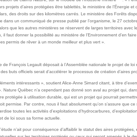
urs projets d’aires protégées être tablettés, le ministère de l’Énergie e
lars, des droits sur des kilomètres carrés. Le ministère des Forêts disp
 lire dans un communiqué de presse publié par l’organisme, le 27 octobr
alors que les autres ministères se réservent de larges territoires avec l
s, il faut donner la possibilité au ministère de l’Environnement d’en fair
des permis de rêver à un monde meilleur et plus vert ».
de François Legault déposait à l’Assemblée nationale le projet de loi 
 des buts officiels serait d’accélérer le processus de création d’aires 
éments intéressants », soutient Alice-Anne Simard citant, à titre d’exem
». Nature Québec n’a cependant pas donné son aval au projet qui, dans 
aire protégée à utilisation durable, qui est un projet qui pourrait permett
soit permise. Par contre, nous il faut absolument qu’on s’assure que ce
dise toutes les activités d’exploitations d’hydrocarbures, d’exploitation
jet de loi sous sa forme actuelle.
l’étude n’ait pour conséquence d’affaiblir le statut des aires protégées, e
 naturelles sur les territoires protégés ou ceux qui seront amenés à le 