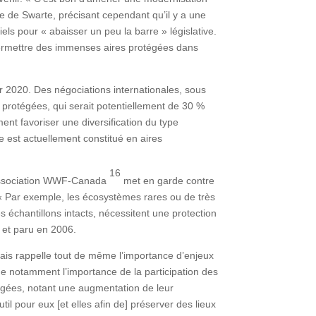
Mme de Swarte, précisant cependant qu’il y a une
els pour « abaisser un peu la barre » législative.
permettre des immenses aires protégées dans
our 2020. Des négociations internationales, sous
 protégées, qui serait potentiellement de 30 %
ent favoriser une diversification du type
e est actuellement constitué en aires
16
 l’association WWF-Canada
met en garde contre
« Par exemple, les écosystèmes rares ou de très
s échantillons intacts, nécessitent une protection
u et paru en 2006.
mais rappelle tout de même l’importance d’enjeux
ne notamment l’importance de la participation des
égées, notant une augmentation de leur
il pour eux [et elles afin de] préserver des lieux