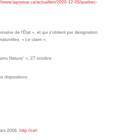
://www.lapresse.ca/actualites/2020-12-05/quebec-
maine de l’État », et qui s’obtient par désignation
naturelles, « Le claim »,
aims Nature“ », 27 octobre
es dispositions
ars 2006.
http://cef-