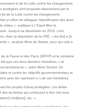
vironnement et de la Lutte contre les changements
es protégées sont proposés directement par le
 [et de la Lutte contre les changements
ait un effort de déléguer l’identification des aires
du milieu », explique à
L’Esprit libre
la
arte. Jusqu’à sa dissolution en 2016, c’est
n. Avec la disparition de la CRÉ, « les élu[·e·]s
perdu », analyse Mme de Swarte, pour qui cela a
, de la Faune et des Parcs (MFFP) et le ministère
 fait que ces deux derniers ministères « ne
 ces territoires-là », selon Mme Simard. Un
ales et contre les objectifs gouvernementaux et
tions avec les représant·e·s de ces ministères.
nt les projets d’aires protégées. Les délais
es territoires qui continuent à être mis sous
ions] mini[ères], etc. ».
ndant que des communautés autochtones, des