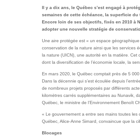
Il y a dix ans, le Québec s’est engagé à protég
semaines de cette échéance, la superficie du t
Encore loin de ses objectifs, fixés en 2010 à
adopter une nouvelle stratégie de conservat
Une aire protégée est « un espace géographique cl
conservation de la nature ainsi que les services é
la nature (UICN), une autorité en la matière. Ce
dont la diversification de l’économie locale, la se
En mars 2020, le Québec comptait près de 5 000 a
Dans la décennie qui s’est écoulée depuis l’entr
de nombreux projets proposés par différents acte
kilomètres carrés supplémentaires au Nunavik, d
Québec, le ministre de l’Environnement Benoît Cha
« Le gouvernement a entre ses mains toutes les c
Québec, Alice-Anne Simard, convaincue que la cibl
Blocages