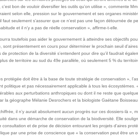
l, c’est bon de vouloir diversifier les outils qu’on utilise », commente 
eraient selon elle, pression sur le gouvernement et ses organes ministéri
 il faut seulement s’assurer que ce n’est pas une façon détournée de 
abitude et il n’y a pas de réelle conservation », affirme-t-elle.
e pourra toutefois pas aider le gouvernement à atteindre ses objectifs p
, sont présentement en cours pour déterminer le prochain seuil d’aires
de protection de la diversité s’entendent pour dire qu’il faudrait égalem
lus de territoire au sud du 49e parallèle, où seulement 5 % du territoir
es protégée doit être à la base de toute stratégie de conservation »,
t politique et pas nécessairement applicable à tous les écosystèmes. 
nérables aux perturbations anthropiques ou dont il ne reste que quelque
é par la géographe Mélanie Desrochers et la biologiste Gaétane Boissea
iffrée, il n’y aurait absolument aucun progrès sur ces dossiers-là », 
uité dans une démarche de conservation de la biodiversité. Elle soulig
nsultation et de prise de décision entourant les projets d’aires prot
lique par une prise de conscience que « la conservation peut être un out