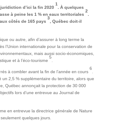
1
uridiction d’ici la fin 2020
. À quelques
2
passe à peine les 1 % en eaux territoriales
.
3
e aux côtés de 165 pays
, Québec doit-il
que ou autre, afin d’assurer à long terme la
rès l’Union internationale pour la conservation de
s environnementaux, mais aussi socio-économiques,
5
istique et à l’éco-tourisme
.
6
rés à combler avant la fin de l’année en cours
.
 un 2,5 % supplémentaire du territoire, alors que
e, Québec annonçait la protection de 30 000
 objectifs lors d’une entrevue au Journal de
rme en entrevue la directrice générale de Nature
n seulement quelques jours.