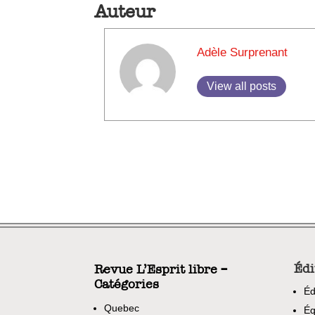
Auteur
Adèle Surprenant
View all posts
Édi
Revue L’Esprit libre –
Catégories
Éd
Quebec
Éq