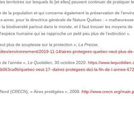
s territoires sur lesquels ils [et elles] peuvent continuer de pratiquer leu
 de la population et qui concerne également la préservation de l’envir
-amer, pour la directrice générale de Nature Québec : « malheureuseme
la biodiversité partout dans le monde, et il faut trouver les moyens de la
l’espèce humaine qui se rapproche un petit peu plus de l’extinction ».
ut plus de souplesse sur la protection »,
La Presse
,
alites/environnement/2019-11-14/aires-protegees-quebec-veut-plus-de-
n de l’année »,
Le Quotidien
, 30 octobre 2020.
https://www.lequotidien
ab063ca8b/quebec-veut-17–daires-protegees-dici-la-fin-de-l-annee-
e-Nord (CRECN), « Aires protégées », 2008.
http://www.crecn.org/mai