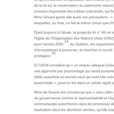
de la loi sur la conservation du patrimoine nature
pression importante des lobbies industriels, qui f
Mme Simard garde elle aussi ses précautions : «
lesquelles, au final, on fait la même chose que d’h
Étant toujours à l’étude, le projet de loi n° 46 n
l’égide de l’Organisation des Nations Unies (ONU)
14
pour l’année 2030
. Au Québec, les organismes 
d’écosystèmes à préserver, et chercher à couvrir p
15
protégées
.
Si l’UICN considère qu’« un réseau adéquat d’air
une approche par pourcentage qui serait puremen
faible superficie ou encore ceux qui sont très vul
quasi-totale », peut-on lire dans un article sign
Mme de Swarte est convaincue que « sans cible ch
de gouvernance comme la représentativité et l’éq
communautés autochtones dans les processus de co
implication dans les dernières années, qu’elle exp