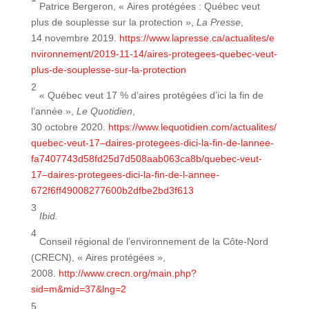
Patrice Bergeron, « Aires protégées : Québec veut
plus de souplesse sur la protection »,
La Presse
,
14 novembre 2019.
https://www.lapresse.ca/actualites/e
nvironnement/2019-11-14/aires-protegees-quebec-veut-
plus-de-souplesse-sur-la-protection
2
« Québec veut 17 % d’aires protégées d’ici la fin de
l’année »,
Le Quotidien
,
30 octobre 2020.
https://www.lequotidien.com/actualites/
quebec-veut-17–daires-protegees-dici-la-fin-de-lannee-
fa7407743d58fd25d7d508aab063ca8b/quebec-veut-
17–daires-protegees-dici-la-fin-de-l-annee-
672f6ff49008277600b2dfbe2bd3f613
3
Ibid.
4
Conseil régional de l’environnement de la Côte-Nord
(CRECN), « Aires protégées »,
2008.
http://www.crecn.org/main.php?
sid=m&mid=37&lng=2
5