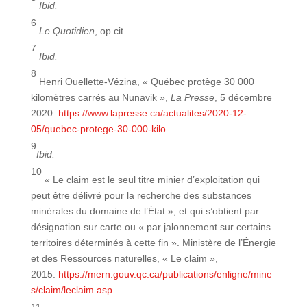
Ibid.
6
Le Quotidien
, op.cit.
7
Ibid.
8
Henri Ouellette-Vézina, « Québec protège 30 000
kilomètres carrés au Nunavik »,
La Presse
, 5 décembre
2020.
https://www.lapresse.ca/actualites/2020-12-
05/quebec-protege-30-000-kilo…
.
9
Ibid.
10
« Le claim est le seul titre minier d’exploitation qui
peut être délivré pour la recherche des substances
minérales du domaine de l’État », et qui s’obtient par
désignation sur carte ou « par jalonnement sur certains
territoires déterminés à cette fin ». Ministère de l’Énergie
et des Ressources naturelles, « Le claim »,
2015.
https://mern.gouv.qc.ca/publications/enligne/mine
s/claim/leclaim.asp