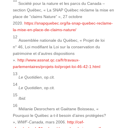
11
Société pour la nature et les parcs du Canada –
section Québec, « La SNAP Québec réclame la mise en
place de “claims Nature“ », 27 octobre
2020.
https://snapquebec.org/la-snap-quebec-reclame-
la-mise-en-place-de-claims-nature/
12
Assemblée nationale du Québec, « Projet de loi
n° 46, Loi modifiant la Loi sur la conservation du
patrimoine et d’autres dispositions
».
http://www.assnat.qc.ca/fr/travaux-
parlementaires/projets-loi/projet-loi-46-42-1.html
13
Le Quotidien
, op.cit.
14
Le Quotidien
, op.cit.
15
Ibid.
16
Mélanie Desrochers et Gaétane Boisseau, «
Pourquoi le Québec a-t-il besoin d’aires protégées?
»,
WWF-Canada
, mars 2006.
http://cef-