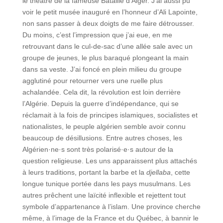
le théâtre de la fameuse Bataille d’Alger. J’ai aussi pu
voir le petit musée inauguré en l’honneur d’Ali Lapointe,
non sans passer à deux doigts de me faire détrousser.
Du moins, c’est l’impression que j’ai eue, en me
retrouvant dans le cul-de-sac d’une allée sale avec un
groupe de jeunes, le plus baraqué plongeant la main
dans sa veste. J’ai foncé en plein milieu du groupe
agglutiné pour retourner vers une ruelle plus
achalandée. Cela dit, la révolution est loin derrière
l’Algérie. Depuis la guerre d’indépendance, qui se
réclamait à la fois de principes islamiques, socialistes et
nationalistes, le peuple algérien semble avoir connu
beaucoup de désillusions. Entre autres choses, les
Algérien·ne·s sont très polarisé·e·s autour de la
question religieuse. Les uns apparaissent plus attachés
à leurs traditions, portant la barbe et la
djellaba
, cette
longue tunique portée dans les pays musulmans. Les
autres prêchent une laïcité inflexible et rejettent tout
symbole d’appartenance à l’islam. Une province cherche
même, à l’image de la France et du Québec, à bannir le