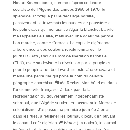
Houari Boumedienne, nommé d’après ce leader
socialiste de l’Algérie des années 1960 et 1970, fut
splendide. Intoxiqué par le décalage horaire,
passivement, je traversais les nuages de poussière et
les palmeraies qui menaient à Alger la blanche. La ville
me rappelait Le Caire, mais avec une odeur de pétrole
bon marché, comme Caracas. La capitale algérienne
arbore encore des couleurs révolutionnaires : le
journal
El Moujahid
du Front de libération nationale
(FLN), avec sa devise « la révolution par le peuple et
pour le peuple », un boulevard Ernesto Che Guevara et
même une petite rue qui porte le nom du célèbre
géographe anarchiste Élisée Reclus. Mon hôtel est dans
l’ancienne ville française, à deux pas de la
représentation du gouvernement indépendantiste
sahraoui, que l’Algérie soutient en accusant le Maroc de
colonialisme. J’ai passé ma première journée à errer
dans les rues, à feuilleter les journaux locaux en buvant
le costaud café algérien.
El Watan
(La nation), le journal
indépendant algérien, publie des chroniques teintées