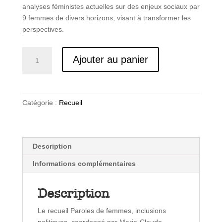
analyses féministes actuelles sur des enjeux sociaux par
9 femmes de divers horizons, visant à transformer les
perspectives.
quantité
Ajouter au panier
de
Paroles
de
femmes,
Catégorie :
Recueil
inclusions
politiques
Description
Informations complémentaires
Description
Le recueil Paroles de femmes, inclusions