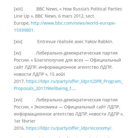
[xiii] BBC News, « How Russia’s Political Parties
Line Up », BBC News, 6 mars 2012, sect.
Europe,
http://www.bbc.com/news/world-europe-
15939801
.
[xiv] Entrevue réalisée avec Yakov Rabkin.
[xv] Либерально-демократическая партия
России, « Благополучие для всех — Официальный
сайт ЛДПР, информационное агентство ЛДПР,
новости ЛДПР », 15 août
2017,
https://ldpr.ru/party/offer_ldpr/LDPR_Program_
Proposals_2017/Wellbeing_f...
.
[xvi] Либерально-демократическая партия
России, « Экономика — Официальный сайт ЛДПР,
информационное агентство ЛДПР, новости ЛДПР »,
1er février
2016,
https://ldpr.ru/party/offer_ldpr/economy/
.