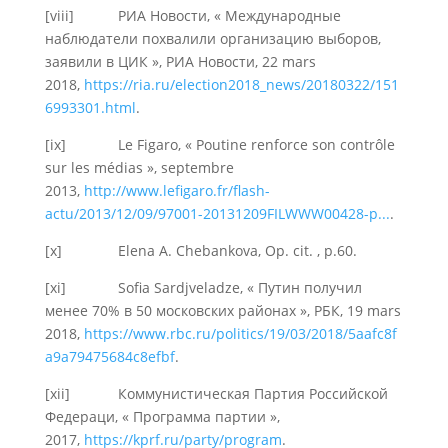
[viii] РИА Новости, « Международные
наблюдатели похвалили организацию выборов,
заявили в ЦИК », РИА Новости, 22 mars
2018,
https://ria.ru/election2018_news/20180322/151
6993301.html
.
[ix] Le Figaro, « Poutine renforce son contrôle
sur les médias », septembre
2013,
http://www.lefigaro.fr/flash-
actu/2013/12/09/97001-20131209FILWWW00428-p...
.
[x] Elena A. Chebankova, Op. cit. , p.60.
[xi] Sofia Sardjveladze, « Путин получил
менее 70% в 50 московских районах », РБК, 19 mars
2018,
https://www.rbc.ru/politics/19/03/2018/5aafc8f
a9a79475684c8efbf
.
[xii] Коммунистическая Партия Российской
Федераци, « Программа партии »,
2017,
https://kprf.ru/party/program
.