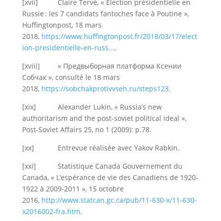
[xvii] Claire Tervé, « Élection présidentielle en
Russie : les 7 candidats fantoches face à Poutine »,
Huffingtonpost, 18 mars
2018,
https://www.huffingtonpost.fr/2018/03/17/elect
ion-presidentielle-en-russ...
.
[xviii] « Предвыборная платформа Ксении
Собчак », consulté le 18 mars
2018,
https://sobchakprotivvseh.ru/steps123
.
[xix] Alexander Lukin, « Russia’s new
authoritarism and the post-soviet political ideal »,
Post-Soviet Affairs 25, no 1 (2009): p.78.
[xx] Entrevue réalisée avec Yakov Rabkin.
[xxi] Statistique Canada Gouvernement du
Canada, « L’espérance de vie des Canadiens de 1920-
1922 à 2009-2011 », 15 octobre
2016,
http://www.statcan.gc.ca/pub/11-630-x/11-630-
x2016002-fra.htm
.