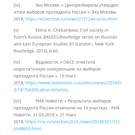
[iv] Эхо Москве, « Центризбирком утвердил
итоги выборов президента России », Эхо Москвы,
2018,
https://echo.msk.ru/news/2171244-echo.html
.
[v] Elena A. Chebankova, Civil society in
Putin’s Russia, BASEES/Routledge series on Russian
and East European Studies 87 (London ; New York:
Routledge, 2013), p.60.
[vi] Ведомости, « ОБСЕ отметила
недостаточную конкуренцию на выборах
президента России », 19 mars
2018,
https://www.vedomosti.ru/politics/news/2018/0
3/19/754206-obse-otmetila
.
[vii] РИА Новости, « Результаты выборов
президента России отменили на 14 участках - РИА
Новости, 21.03.2018 », 21 mars
2018,
https://ria.ru/election2018_news/20180321/151
6948655.html
.