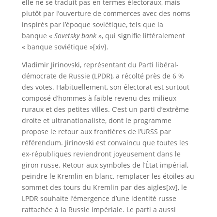
elle ne se traduit pas en termes électoraux, mais
plutôt par l’ouverture de commerces avec des noms
inspirés par l’époque soviétique, tels que la
banque «
Sovetsky bank
», qui signifie littéralement
« banque soviétique »[xiv].
Vladimir Jirinovski, représentant du Parti libéral-
démocrate de Russie (LPDR), a récolté près de 6 %
des votes. Habituellement, son électorat est surtout
composé d’hommes à faible revenu des milieux
ruraux et des petites villes. C’est un parti d’extrême
droite et ultranationaliste, dont le programme
propose le retour aux frontières de l’URSS par
référendum. Jirinovski est convaincu que toutes les
ex-républiques reviendront joyeusement dans le
giron russe. Retour aux symboles de l’État impérial,
peindre le Kremlin en blanc, remplacer les étoiles au
sommet des tours du Kremlin par des aigles[xv], le
LPDR souhaite l’émergence d’une identité russe
rattachée à la Russie impériale. Le parti a aussi