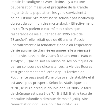
Rabkin l’a souligné : « Avec Eltsine, il y a eu une
paupérisation massive et précipitée de la grande
majorité de la population; les gens survivaient à
peine. Eltsine, vraiment, ne se souciait pas beaucoup
du sort du commun des mortels[xx]. » Effectivement,
les chiffres parlent d’eux-mêmes : alors que
l’espérance de vie au Canada en 1995 était de
78 ans[xxi], elle n’était que de 65 ans en Russie.
Contrairement à la tendance globale où l’espérance
de vie augmente d’année en année, elle a régressé
en Russie, passant de 70 ans à 65 ans entre 1988 et
1994[xxii]. Que ce soit en raison de ses politiques ou
par un concours de circonstances, la vie des Russes
s’est grandement améliorée depuis l’arrivée de
Poutine. Le pays jouit d’une plus grande stabilité et il
est aussi plus prospère. Selon les statistiques de
l’ONU, le PIB a presque doublé depuis 2005, le taux
de chômage est passé de 7,1 % à 5,8 % et le taux de
mortalité infantile a diminué de moitié[xxiii]. Ainsi,
l’approbation populaire pour les politiques