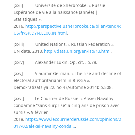
[xxii] Université de Sherbrooke, « Russie -
Espérance de vie à la naissance (année) |
Statistiques »,
2016,
http://perspective.usherbrooke.ca/bilan/tend/R
US/fr/SP.DYN.LE00.IN.html
.
[xxiii] United Nations, « Russian Federation »,
UN data, 2018,
http://data.un.org/en/iso/ru.html
.
[xxiv] Alexander Lukin, Op. cit. , p.78.
[xxv] Vladimir Gel’man, « The rise and decline of
electoral authoritarianism in Russia »,
Demokratizatsiya 22, no 4 (Automne 2014): p.508.
[xxvi] Le Courrier de Russie, « Alexeï Navalny
condamné “sans surprise” à cinq ans de prison avec
sursis », 9 février
2018,
https://www.lecourrierderussie.com/opinions/2
017/02/alexei-navalny-conda...
.