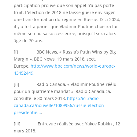
participation prouve que son appel n’a pas porté
fruit. L’élection de 2018 ne laisse guère envisager
une transformation du régime en Russie. D’ici 2024,
il y a fort à parier que Vladimir Poutine choisira lui-
même son ou sa successeur·e, puisqu’il sera alors
âgé de 70 ans.
[i] BBC News, « Russia’s Putin Wins by Big
Margin », BBC News, 19 mars 2018, sect.
Europe,
http://www.bbc.com/news/world-europe-
43452449
.
[ii] Radio-Canada, « Vladimir Poutine réélu
pour un quatrième mandat », Radio-Canada.ca,
consulté le 30 mars 2018,
https://ici.radio-
canada.ca/nouvelle/1089956/russie-election-
presidentie...
.
[iii] Entrevue réalisée avec Yakov Rabkin , 12
mars 2018.