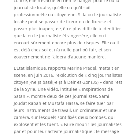
contre, elle n’évacue en rien le danger pour le ou la
journaliste local·e, qu’elle ou qu'il soit
professionnel·le ou citoyen·ne. Si la ou le journaliste
local·e peut se passer de fixeur ou de fixeuse et
passer plus inaperçu·e, être plus difficile à identifier
que la ou le journaliste étranger·ère, elle ou il
encourt sûrement encore plus de risques. Elle ou il
est déjà chez soi et n’a nulle part où fuir, et son
gouvernement ne l’aidera d’aucune manière.
L’État islamique, rapporte Marine Pradel, mettait en
scène, en juin 2016, l’exécution de « cinq journalistes
citoyen[·ne·]s basé[·e·]s à Deir ez-Zor (35) » dans l’est
de la Syrie. Une vidéo, intitulée « Inspirations de
Satan », montre deux de ces journalistes, Sami
Joudat Rabah et Mustafa Hassa, se faire tuer par
leurs instruments de travail, un ordinateur et une
caméra, sur lesquels sont fixés deux bombes, qui
explosent et les tuent. « Faire mourir les journalistes
par et pour leur activité journalistique : le message