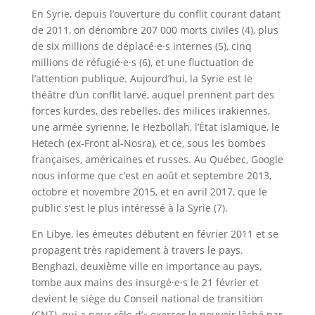
En Syrie, depuis l’ouverture du conflit courant datant
de 2011, on dénombre 207 000 morts civiles (4), plus
de six millions de déplacé·e·s internes (5), cinq
millions de réfugié·e·s (6), et une fluctuation de
l’attention publique. Aujourd’hui, la Syrie est le
théâtre d’un conflit larvé, auquel prennent part des
forces kurdes, des rebelles, des milices irakiennes,
une armée syrienne, le Hezbollah, l’État islamique, le
Hetech (ex-Front al-Nosra), et ce, sous les bombes
françaises, américaines et russes. Au Québec, Google
nous informe que c’est en août et septembre 2013,
octobre et novembre 2015, et en avril 2017, que le
public s’est le plus intéressé à la Syrie (7).
En Libye, les émeutes débutent en février 2011 et se
propagent très rapidement à travers le pays.
Benghazi, deuxième ville en importance au pays,
tombe aux mains des insurgé·e·s le 21 février et
devient le siège du Conseil national de transition
(CNT), qui a pour rôle d’« exercer le pouvoir lâché par