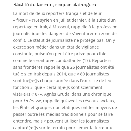
Réalité du terrain, risques et dangers
La mort de deux reporters français et de leur
« fixeur » (16) syrien en juillet dernier, à la suite d’un
reportage en Irak, à Mossoul, rappelle à la profession
journalistique les dangers de s’aventurer en zone de
conflit. Le statut de journaliste ne protège pas. On y
exerce son métier dans un état de vigilance
constante, puisqu’on peut être pris·e pour cible
comme le serait un·e combattant·e (17). Reporters
sans frontières rappelle que 26 journalistes ont été
tué·e·s en Irak depuis 2014, que « 80 journalistes
sont tué[·e·]s chaque année dans l’exercice de leur
fonction », que « certain[·e·]s sont sciemment
visé[·e·]s (18) ». Agnès Gruda, dans une chronique
pour
La Presse
, rappelle qu’avec les réseaux sociaux,
les États et groupes non étatiques ont les moyens de
passer outre les médias traditionnels pour se faire
entendre, mais « peuvent utiliser les journalistes
capturé[·e·]s sur le terrain pour semer la terreur »