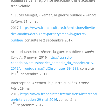
équilibrée de la région, se détachant d’une actualité
trop volatile.
Lucas Menget, « Yémen, la guerre oubliée »,
France
Culture
, 31 juillet
2017,
https://www.franceculture.fr/emissions/linvite-
des-matins-dete-1ere-partie/yemen-la-guerre-
oubliee
, consulté le 2 septembre 2017.
Arnaud Decroix, « Yémen, la guerre oubliée »,
Radio-
Canada
, 9 janvier 2016,
http://ici.radio-
canada.ca/emissions/les_samedis_du_monde/2015-
2016/chronique.asp?idChronique=394399
, consulté
er
le 1
septembre 2017.
Interception, « Yémen, la guerre oubliée»,
France
Inter
, 29 mai
2016,
https://www.franceinter.fr/emissions/intercepti
on/interception-29-mai-2016
, consulté le
er
1
septembre 2017.