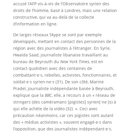
accusé l’AFP vis-à-vis de l’Observatoire syrien des
droits de l’homme, basé à Londres, mais une relation
constructive, qui va au-delà de la collecte
d’information en ligne.
De larges réseaux Skype se sont par exemple
développés, mettant en contact des personnes de la
région avec des journalistes à l’étranger. En Syrie,
Hwaida Saad, journaliste libanaise travaillant au
bureau de Beyrouth du
New York Times
, est en
contact quotidien avec des centaines de
combattant·e·s, rebelles, activistes, fonctionnaires, et
soldat·e·s syrien·ne·s (31). De son côté, Marine
Pradel, journaliste indépendante basée à Beyrouth,
explique que la
BBC
, elle, a recours à un « réseau de
stringers (des caméramans [pigistes] syrien[·ne·]s) à
qui elle achète de la vidéo (32) ». Ceci avec
précaution néanmoins, car ces pigistes sont autant
des « médias activistes », souvent engagé·e·s dans
l’opposition, que des journalistes indépendant·e·s.