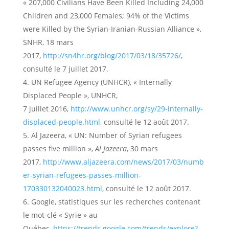
« 207,000 Civilians Have Been Killed Including 24,000
Children and 23,000 Females; 94% of the Victims
were Killed by the Syrian-Iranian-Russian Alliance »,
SNHR, 18 mars
2017,
http://sn4hr.org/blog/2017/03/18/35726/
,
consulté le 7 juillet 2017.
UN Refugee Agency (UNHCR), « Internally
Displaced People », UNHCR,
7 juillet 2016,
http://www.unhcr.org/sy/29-internally-
displaced-people.htm
l
, consulté le 12 août 2017.
Al Jazeera, « UN: Number of Syrian refugees
passes five million »,
Al Jazeera
, 30 mars
2017,
http://www.aljazeera.com/news/2017/03/numb
er-syrian-refugees-passes-million-
170330132040023.html
, consulté le 12 août 2017.
Google, statistiques sur les recherches contenant
le mot-clé « Syrie » au
Québec,
https://trends.google.com/trends/explore?