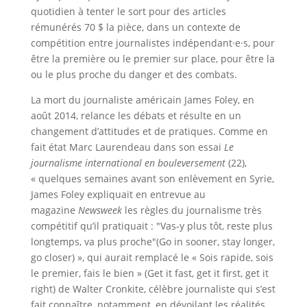
quotidien à tenter le sort pour des articles
rémunérés 70 $ la pièce, dans un contexte de
compétition entre journalistes indépendant·e·s, pour
être la première ou le premier sur place, pour être la
ou le plus proche du danger et des combats.
La mort du journaliste américain James Foley, en
août 2014, relance les débats et résulte en un
changement d’attitudes et de pratiques. Comme en
fait état Marc Laurendeau dans son essai
Le
journalisme international en bouleversement
(22),
« quelques semaines avant son enlèvement en Syrie,
James Foley expliquait en entrevue au
magazine
Newsweek
les règles du journalisme très
compétitif qu’il pratiquait : "Vas-y plus tôt, reste plus
longtemps, va plus proche"(Go in sooner, stay longer,
go closer) », qui aurait remplacé le « Sois rapide, sois
le premier, fais le bien » (Get it fast, get it first, get it
right) de Walter Cronkite, célèbre journaliste qui s’est
fait connaître, notamment, en dévoilant les réalités