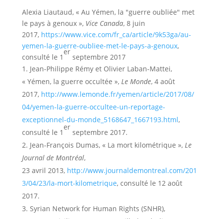
Alexia Liautaud, « Au Yémen, la "guerre oubliée" met
le pays à genoux »,
Vice Canada
, 8 juin
2017,
https://www.vice.com/fr_ca/article/9k53ga/au-
yemen-la-guerre-oubliee-met-le-pays-a-genoux
,
er
consulté le 1
septembre 2017
Jean-Philippe Rémy et Olivier Laban-Mattei,
« Yémen, la guerre occultée »,
Le Monde
, 4 août
2017,
http://www.lemonde.fr/yemen/article/2017/08/
04/yemen-la-guerre-occultee-un-reportage-
exceptionnel-du-monde_5168647_1667193.html
,
er
consulté le 1
septembre 2017.
Jean-François Dumas, « La mort kilométrique »,
Le
Journal de Montréal
,
23 avril 2013,
http://www.journaldemontreal.com/201
3/04/23/la-mort-kilometrique
, consulté le 12 août
2017.
Syrian Network for Human Rights (SNHR),