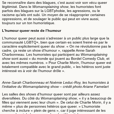
Se reconnaître dans des blagues, c’est aussi voir son vécu queer
légitimisé. Dans le
Womansplaining show
, les humoristes font
parfois des blagues sur la LGBTphobie, les agressions, ou le
racisme qu’iels ont subi. Un moyen de se réapproprier certaines
oppressions, et de soulager le public qui peut en vivre aussi,
toujours sur un ton humoristique.
L’humour queer reste de l’humour
L’humour queer peut aussi s’adresser à un public plus large que la
communauté LGBTQ+, bien que certain·es soient freiné·es par le
caractère explicitement queer du
show
. « On ne révolutionne pas le
cadre, ça reste un show d’humour », rappelle Anne-Sarah
Charbonneau. Les humoristes qui participent au
Womansplaining
show
sont aussi « du monde qui jouent au Bordel Comedy Club, et
avec les mêmes numéros. » Pour Charlie Morin, l’humour queer est
totalement compatible avec le grand public, « les hétéros sont juste
intéressé·es à voir de l’humour drôle ».
Anne-Sarah Charbonneau et Noémie Leduc-Roy, les humoristes à
l’initiative du Womansplaining show – crédit photo Ariane Famelart
Les salles des
shows
d’humour queer sont par ailleurs assez
diversifiées. Du côté du
Womansplaining show
, « il y a beaucoup de
filles qui viennent avec leur chum ». De celui de Charlie Morin, il y a
même « plus de personnes hétéros que queer. » L’humoriste
cherche à inclure « plein de gens », car il juge intéressant de les