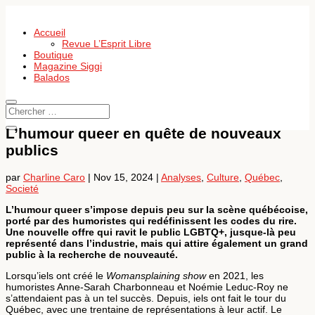
Accueil
Revue L’Esprit Libre
Boutique
Magazine Siggi
Balados
L’humour queer en quête de nouveaux
publics
par
Charline Caro
|
Nov 15, 2024
|
Analyses
,
Culture
,
Québec
,
Societé
L’humour queer s’impose depuis peu sur la scène québécoise,
porté par des humoristes qui redéfinissent les codes du rire.
Une nouvelle offre qui ravit le public LGBTQ+, jusque-là peu
représenté dans l’industrie, mais qui attire également un grand
public à la recherche de nouveauté.
Lorsqu’iels ont créé le
Womansplaining show
en 2021, les
humoristes Anne-Sarah Charbonneau et Noémie Leduc-Roy ne
s’attendaient pas à un tel succès. Depuis, iels ont fait le tour du
Québec, avec une trentaine de représentations à leur actif. Le