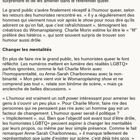
surprendre et de les amener dans le référentiel queer.
Le grand public s’avère finalement réceptif à l’humour queer, selon
les retours des humoristes rencontré·es. « Il y a régulièrement des
hommes qui viennent nous voir après le
show
pour nous dire qu’ils
adorent ce qu’on fait, que c’est rafraîchissant », témoignent les
créatrices du
Womansplaining
. Charlie Morin estime lui être le « ‘‘fif’’
préféré des hétéros », qui sont souvent surpris de trouver son
humour aussi drôle.
Changer les mentalités
En plus de faire rire le grand public, les humoristes queer le font
réfléchir. Les numéros mettent en lumière des réalités LGBTQ+
parfois ignorées, comme le fait Charlie Morin avec
l’homoparentalité, ou Anne-Sarah Charbonneau avec la non-
binarité. « Mon père vient voir le
Womansplaining show
et ne
comprend pas tout », relate son binôme de scène, « mais ça
enclenche de belles discussions. »
« L’humour est vraiment un
soft power
intéressant pour amener les
gens à s’ouvrir un peu plus ». Pour Charlie Morin, faire rire des
personnes qui ne pensaient pas rire avec un homme gay est un
facteur de changement. L’humour queer serait-il politique ?
« Implicitement », oui. Bien que l’objectif soit avant tout d’être drôle,
les humoristes LGBTQ+ peuvent aspirer à changer les mentalités
par leurs propos, ou même par leur simple présence. Comme le fait
remarquer Anne-Sarah Charbonneau, « il manque tellement de
représentation que juste d’exister sur scène, c’est déjà très gros. »