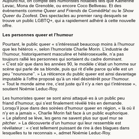
Aujourd’hui, on compte des humoristes notables tels que Katherine
Levac, Mona de Grenoble, ou encore Coco Belliveau. Et des
évènements comme
Queer and Friends
de ComédiHa! ou le
Show
Queer
du Zoofest. Des spectacles au premier rang desquels se
trouve un public LGBTQ+, qui a rapidement adhéré à cette nouvelle
offre.
Les personnes queer et l’humour
Pourtant, le public queer « s’intéressait beaucoup moins à l’humour
que les hétéros », selon l’humoriste Charlie Morin. L’industrie de
l’humour, historiquement masculine et hétérosexuelle, n’a pas
toujours rallié les personnes qui sortaient du cadre dominant.
« C’est sûr que dans les années 90, le modèle c’était un homme sur
scène qui parle de sa blonde, puis qui rit d’elle parce qu’elle est un
peu ‘‘nounoune’’. » La réticence du public queer est ainsi davantage
imputable à l’offre proposé qu’à un réel désintérêt pour l’humour.
« Tout le monde aime rire, c’est juste qu’il n’y a rien qui t’intéresse »,
soutient Noémie Leduc-Roy.
Les humoristes queer se sont ainsi attaqué·es à un public peu
friand d’humour, qui s’est finalement révélé très en demande.
Lorsqu’il joue dans des soirées d’humour queer en région, « là où il
n’y en a jamais », Charlie Morin fait face à un public euphorique.
« Le plafond se lève, les gens ne savent plus sur quel mur se
pitcher
. » La découverte d’un humour qui leur ressemble est
révélateur : « c’est tellement puissant de rire à des blagues dans
lesquelles tu te reconnais », admet Noémie Leduc-Roy.