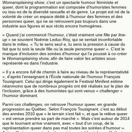
Womansplaining show
, c’est un spectacle humour féministe et
queer, dont la programmation est composée d’humoristes femmes
ou issu·es de la diversité sexuelle et de genre. Le projet est né de la
volonté de créer un espace dédié à l’humour des femmes et des
personnes queer, qui ne se retrouvent pas toujours dans une
industrie aux figures et aux récits encore homogènes.
« Quand j’ai commencé l’humour, c’était vraiment une fille par
line-
up
» se souvient Noémie Leduc-Roy, qui se sentait inconfortable
dans le milieu. « Tu te sens seul·e, tu sens la pression à cause du
fait que tu sois la seule fille ou la seule personne queer ». C’est le
manque d’inclusion des soirées d’humour qui l’a poussé à co-créer
le
Womansplaining
show, afin de faire valoir les artistes sous-
représenté·es dans l’industrie.
« Il y a encore
full
de chemin à faire au niveau de la représentativité
», d’après l’enseignant à l’École nationale de l’humour François
Tousignant. Celui qui dirige également le Festival Minifest estime
néanmoins que de nombreux progrès ont été réalisés sur le plan de
l’inclusion, grâce à des humoristes qui sont venus «
challenger
»
l’humour dominant.
Parmi ces
challenges
, on retrouve l’humour queer, en grande
progression au Québec. Selon François Tousignant, c’est au début
des années 2010 que « le terrain s’est fait », et que la relève queer
« est venue prendre sa part de marché ». Mais c’est autour de 2014
que le tournant arrive vraiment, avec « tout d’un coup, de la
représentation queer dans pas mal toutes les soirées d’humour ».