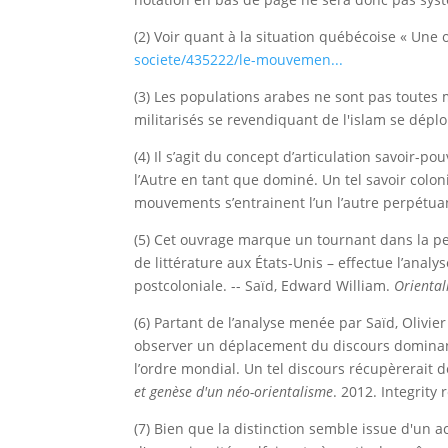
(2) Voir quant à la situation québécoise « Une o
societe/435222/le-mouvemen...
(3) Les populations arabes ne sont pas tout
militarisés se revendiquant de l'islam se dépl
(4) Il s’agit du concept d’articulation savoir
l’Autre en tant que dominé. Un tel savoir colon
mouvements s’entrainent l’un l’autre perpétua
(5) Cet ouvrage marque un tournant dans la pe
de littérature aux États-Unis – effectue l’anal
postcoloniale. -- Saïd, Edward William.
Orienta
(6) Partant de l’analyse menée par Saïd, Olivie
observer un déplacement du discours dominant
l’ordre mondial. Un tel discours récupèrerait d
et genèse d'un néo-orientalisme
. 2012. Integrity
(7) Bien que la distinction semble issue d'un 