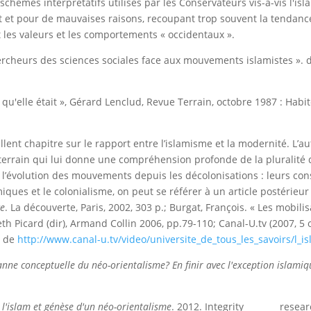
èmes interprétatifs utilisés par les Conservateurs vis-à-vis l'islam
t et pour de mauvaises raisons, recoupant trop souvent la tendance
les valeurs et les comportements « occidentaux ».
chercheurs des sciences sociales face aux mouvements islamistes ». 
 ce qu'elle était », Gérard Lenclud, Revue Terrain, octobre 1987 : Hab
lent chapitre sur le rapport entre l’islamisme et la modernité. L’a
terrain qui lui donne une compréhension profonde de la pluralité 
e l’évolution des mouvements depuis les décolonisations : leurs c
iques et le colonialisme, on peut se référer à un article postérieu
ce
. La découverte, Paris, 2002, 303 p.; Burgat, François. « Les mobili
beth Picard (dir), Armand Collin 2006, pp.79-110; Canal-U.tv (2007, 5
 de
http://www.canal-
u.tv/video/universite_de_tous_les_savoirs/l_i
anne conceptuelle du néo-orientalisme? En finir avec l'exception islamiq
e l'islam et génèse d'un néo-orientalisme
. 2012. Integrity research 