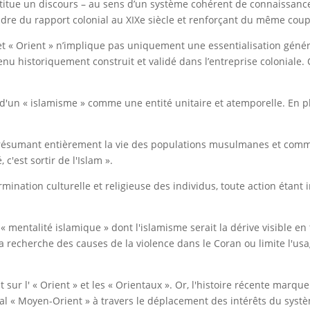
stitue un discours – au sens d’un système cohérent de connaissances 
adre du rapport colonial au XIXe siècle et renforçant du même co
jet « Orient » n’implique pas uniquement une essentialisation géné
enu historiquement construit et validé dans l’entreprise coloniale.
d'un « islamisme » comme une entité unitaire et atemporelle. En pl
 résumant entièrement la vie des populations musulmanes et comme
c'est sortir de l'Islam ».
rmination culturelle et religieuse des individus, toute action étant 
ne « mentalité islamique » dont l'islamisme serait la dérive visible en
la recherche des causes de la violence dans le Coran ou limite l'us
t sur l' « Orient » et les « Orientaux ». Or, l'histoire récente marq
 « Moyen-Orient » à travers le déplacement des intérêts du système