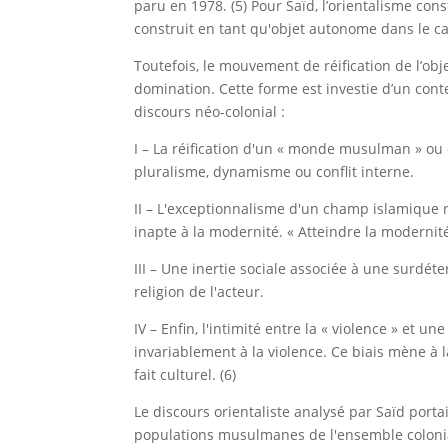
paru en 1978. (5) Pour Saïd, l’orientalisme con
construit en tant qu'objet autonome dans le c
Toutefois, le mouvement de réification de l’ob
domination. Cette forme est investie d’un cont
discours néo-colonial :
I – La réification d'un « monde musulman » ou 
pluralisme, dynamisme ou conflit interne.
II – L'exceptionnalisme d'un champ islamique
inapte à la modernité. « Atteindre la modernité, 
III – Une inertie sociale associée à une surdéte
religion de l'acteur.
IV – Enfin, l'intimité entre la « violence » et u
invariablement à la violence. Ce biais mène à 
fait culturel. (6)
Le discours orientaliste analysé par Saïd portai
populations musulmanes de l'ensemble colonial