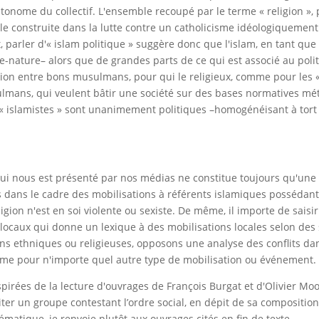
utonome du collectif. L'ensemble recoupé par le terme « religion »
ale construite dans la lutte contre un catholicisme idéologiquemen
, parler d'« islam politique » suggère donc que l'islam, en tant qu
re-nature– alors que de grandes parts de ce qui est associé au pol
tion entre bons musulmans, pour qui le religieux, comme pour les « 
ulmans, qui veulent bâtir une société sur des bases normatives m
« islamistes » sont unanimement politiques –homogénéisant à tort
 qui nous est présenté par nos médias ne constitue toujours qu'une pa
dans le cadre des mobilisations à référents islamiques possédant un
igion n'est en soi violente ou sexiste. De même, il importe de saisir
ocaux qui donne un lexique à des mobilisations locales selon des s
s ethniques ou religieuses, opposons une analyse des conflits dans
mme pour n'importe quel autre type de mobilisation ou événement. (
nspirées de la lecture d'ouvrages de François Burgat et d'Olivier M
iter un groupe contestant l’ordre social, en dépit de sa composition
matique, je renvoie plutôt aux ouvrages cités en fin de texte.