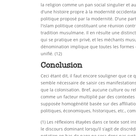
la religion comme un pan social singulier et a
d'une histoire propre à la modernité occident
politique proposé par la modernité. D'une part
l'islam politique constituant une réunion cont
tradition musulmane. Il en résulte une distinc
qui se pratique en privé, et les méchants mus
dénomination implique que toutes les formes 
unifié. (12)
Conclusion
Ceci étant dit, il faut encore souligner que ce
semble nécessaire de saisir ces manifestations 
que la colonisation. Bref, aucune culture ou rel
comme un facteur multiplié par des contextes l
supposée homogénéité basée sur des affiliation
politiques, économiques, historiques, etc., co
(1) Les réflexions étayées dans ce texte sont i
le discours dominant lorsqu’il s’agit de discréd
notation en bas de page ne sera donc pas systé