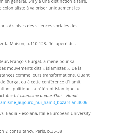
 en général. S'il y a une distinction à faire,
 colonialiste à valoriser uniquement les
dans Archives des sciences sociales des
iter la Maison, p.110-123. Récupéré de :
uteur, François Burgat, a mené pour sa
des mouvements dits « islamistes ». De la
onstances comme leurs transformations. Quant
r de Burgat ou à cette conférence d’Hamit
sations politiques à référent islamique. »
 octobre).
L'islamisme aujourd'hui – Hamit
slamisme_
aujourd_hui_hamit_bozarslan.3006
ue.
Badia Fiesolana, Italie European University
& consultancy, Paris, p.35-38