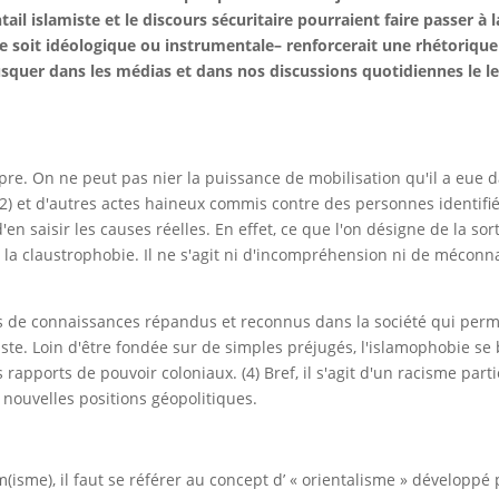
il islamiste et le discours sécuritaire pourraient faire passer à
le soit idéologique ou instrumentale– renforcerait une rhétorique
ébusquer dans les médias et dans nos discussions quotidiennes l
e. On ne peut pas nier la puissance de mobilisation qu'il a eue da
) (2) et d'autres actes haineux commis contre des personnes identi
n saisir les causes réelles. En effet, ce que l'on désigne de la s
a claustrophobie. Il ne s'agit ni d'incompréhension ni de méconnai
 de connaissances répandus et reconnus dans la société qui permett
ciste. Loin d'être fondée sur de simples préjugés, l'islamophobie s
 rapports de pouvoir coloniaux. (4) Bref, il s'agit d'un racisme partic
s nouvelles positions géopolitiques.
slam(isme), il faut se référer au concept d’ « orientalisme » dével