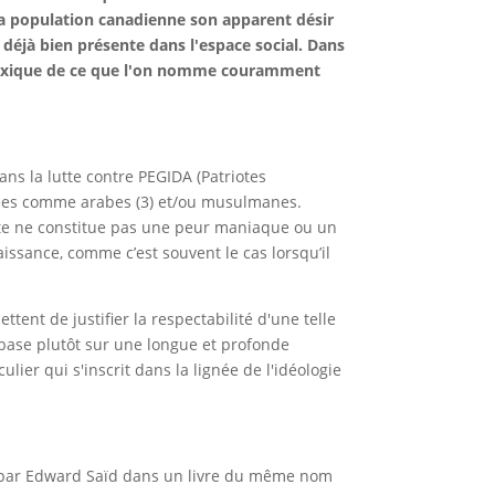
 la population canadienne son apparent désir
 déjà bien présente dans l'espace social. Dans
e lexique de ce que l'on nomme couramment
ns la lutte contre PEGIDA (Patriotes
fiées comme arabes (3) et/ou musulmanes.
orte ne constitue pas une peur maniaque ou un
ssance, comme c’est souvent le cas lorsqu’il
ent de justifier la respectabilité d'une telle
e base plutôt sur une longue et profonde
ulier qui s'inscrit dans la lignée de l'idéologie
oppé par Edward Saïd dans un livre du même nom