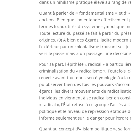
dans un nihilisme pratique élevé au rang de reli
Quant à parler de
«
fondamentalisme
»
et d' 
anciens. Bien que l'on entende effectivement pa
termes locaux tirés du système symbolique mus
Toute lecture du passé se fait à partir du prése
origines. (9) À bien des égards, ladite moderni
l'extérieur par un colonialisme trouvant ses ju
vers le passé mais à un passage, une décoloni
Pour sa part, l'épithète « radical » a particuli
criminalisation du « radicalisme ». Toutefois, c
renvoie avant tout dans son étymologie à « la 
pu observer bien des fois les pouvoirs s’acco
égards, les divers mouvements de radicalisati
individus en viennent à se radicaliser en consi
« radical », l'État refuse à ce groupe l'accès à
politique et le niveau de répression étatique d
informe seulement sur le danger pour l'ordre é
Quant au concept d'
«
islam politique
»,
sa form