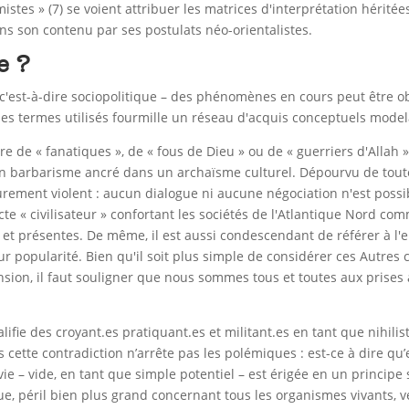
tes » (7) se voient attribuer les matrices d'interprétation héritée
ns son contenu par ses postulats néo-orientalistes.
e ?
 c'est-à-dire sociopolitique – des phénomènes en cours peut être ob
s termes utilisés fourmille un réseau d'acquis conceptuels mod
de « fanatiques », de « fous de Dieu » ou de « guerriers d'Allah » 
un barbarisme ancré dans un archaïsme culturel. Dépourvu de toute
ement violent : aucun dialogue ni aucune négociation n'est possible
e « civilisateur » confortant les sociétés de l'Atlantique Nord co
et présentes. De même, il est aussi condescendant de référer à l'e
leur popularité. Bien qu'il soit plus simple de considérer ces Autr
sion, il faut souligner que nous sommes tous et toutes aux prises
alifie des croyant.es pratiquant.es et militant.es en tant que nihi
 cette contradiction n’arrête pas les polémiques : est-ce à dire qu’e
vie – vide, en tant que simple potentiel – est érigée en un princ
ue, péril bien plus grand concernant tous les organismes vivants, 