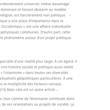
, prétendument universel, relève davantage
t dominant et faisant obstacle au modèle
e religion, est foncièrement non politique –
itique a une place d'importance dans la
Occidentaux », est une affaire individuelle
étaphysiques communes. D'autre part, cette
 le phénomène autour d'un projet politique
rcelle d'une réalité plus large. À cet égard, il
e histoire sociale et politique aussi vieille
 « l'islamisme » dans toutes ses diversités
ituations géopolitiques particulières. À une
 la multiplicité des facteurs sociaux,
13) Mais cela est un autre article …
oos, tout comme de l’étonnante similitude dans
, de ses orientations ou projets de société. La