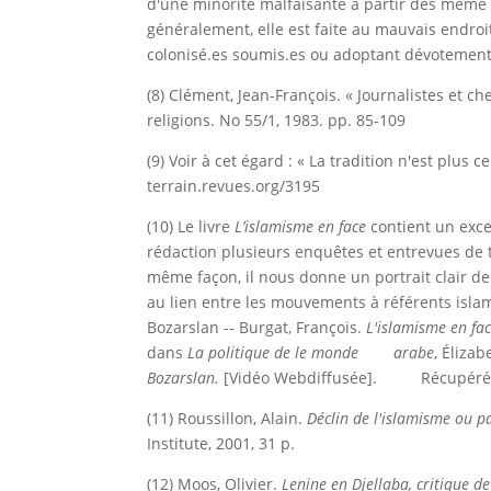
d'une minorité malfaisante à partir des même sch
généralement, elle est faite au mauvais endroi
colonisé.es soumis.es ou adoptant dévotement 
(8) Clément, Jean-François. « Journalistes et 
religions. No 55/1, 1983. pp. 85-109
(9) Voir à cet égard : « La tradition n'est plus
terrain.revues.org/3195
(10) Le livre
L’islamisme en face
contient un excel
rédaction plusieurs enquêtes et entrevues de 
même façon, il nous donne un portrait clair d
au lien entre les mouvements à référents islam
Bozarslan -- Burgat, François.
L'islamisme en fa
dans
La politique de le monde arabe
, Éliza
Bozarslan.
[Vidéo Webdiffusée]. Récupéré
(11) Roussillon, Alain.
Déclin de l'islamisme ou p
Institute, 2001, 31 p.
(12) Moos, Olivier.
Lenine en Djellaba, critique d