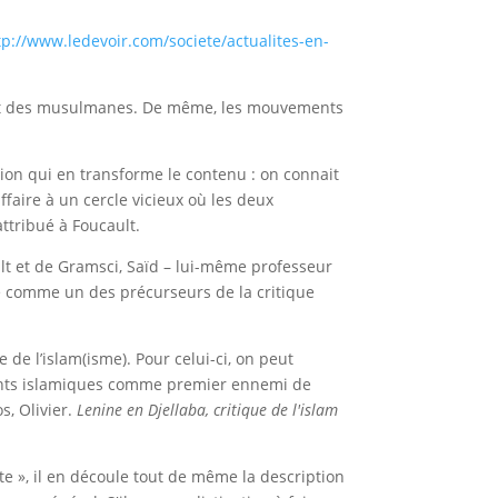
tp://www.ledevoir.com/societe/actualites-en-
 et des musulmanes. De même, les mouvements
tion qui en transforme le contenu : on connait
ffaire à un cercle vicieux où les deux
ttribué à Foucault.
lt et de Gramsci, Saïd – lui-même professeur
ère comme un des précurseurs de la critique
 de l’islam(isme). Pour celui-ci, on peut
rents islamiques comme premier ennemi de
s, Olivier.
Lenine en Djellaba, critique de l'islam
te », il en découle tout de même la description