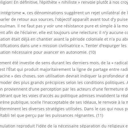
gion! En définitive, l’épithète « nihiliste » renvoie plutôt à nos c
« intégrisme
»
, ces dénominations suggèrent un rejet unilatéral de 
rler de retour aux sources, l'objectif apparaît avant tout d'y puise
ulman. Il ne faut pas y voir une résistance pure et simple à la 
nt afin de l'éclairer, elle est toujours une relecture; il n'y aucun
sation était déjà en chantier avant la période coloniale et n'a pu a
stifications dans une « mission civilisatrice ». Tenter d'expurger l
sation nécessaire pour avancer en autonomie. (10)
èrement été investie de sens durant les derniers mois, de la « radica
’est l'État qui produit majoritairement la ligne de partage entre ra
racine » des choses, son utilisation devrait indiquer la profondeur 
mmoder des plus grands précipices selon les conditions politiques
on proviennent d'une perception par les acteurs d'une fermeture 
dérant que les voies d'accès au politique admises invalident la réa
 l'arène publique, scelle l’inacceptable de ses idéaux, le renvoie à l
éterminent les diverses stratégies utilisées. Dans le cas qui nous 
tabli tel que perçu par les puissances régnantes. (11)
ulation reproduit l'idée de la nécessaire séparation du religieux et 