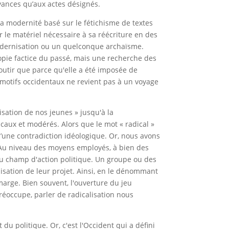
royances qu’aux actes désignés.
la modernité basé sur le fétichisme de textes
r le matériel nécessaire à sa réécriture en des
modernisation ou un quelconque archaïsme.
e copie factice du passé, mais une recherche des
boutir que parce qu'elle a été imposée de
es motifs occidentaux ne revient pas à un voyage
lisation de nos jeunes » jusqu'à la
dicaux et modérés. Alors que le mot « radical »
d’une contradiction idéologique. Or, nous avons
. Au niveau des moyens employés, à bien des
du champ d'action politique. Un groupe ou des
lisation de leur projet. Ainsi, en le dénommant
a marge. Bien souvent, l'ouverture du jeu
préoccupe, parler de radicalisation nous
du politique. Or, c'est l'Occident qui a défini