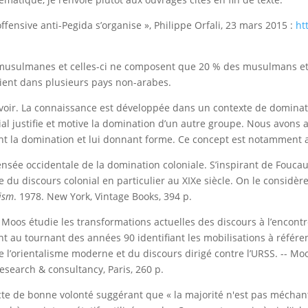
ffensive anti-Pegida s’organise », Philippe Orfali, 23 mars 2015 :
ht
es musulmanes et celles-ci ne composent que 20 % des musulmans
oient dans plusieurs pays non-arabes.
-pouvoir. La connaissance est développée dans un contexte de domina
ial justifie et motive la domination d’un autre groupe. Nous avons a
nt la domination et lui donnant forme. Ce concept est notamment a
nsée occidentale de la domination coloniale. S’inspirant de Foucau
yse du discours colonial en particulier au XIXe siècle. On le consid
lism
. 1978. New York, Vintage Books, 394 p.
r Moos étudie les transformations actuelles des discours à l’encontre
 au tournant des années 90 identifiant les mobilisations à réfé
e l’orientalisme moderne et du discours dirigé contre l’URSS. -- Moo
 research & consultancy, Paris, 260 p.
acte de bonne volonté suggérant que « la majorité n'est pas méchan