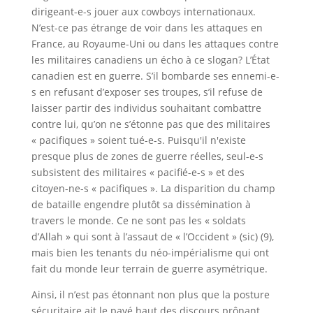
dirigeant-e-s jouer aux cowboys internationaux.
N’est-ce pas étrange de voir dans les attaques en
France, au Royaume-Uni ou dans les attaques contre
les militaires canadiens un écho à ce slogan? L’État
canadien est en guerre. S’il bombarde ses ennemi-e-
s en refusant d’exposer ses troupes, s’il refuse de
laisser partir des individus souhaitant combattre
contre lui, qu’on ne s’étonne pas que des militaires
« pacifiques » soient tué-e-s. Puisqu'il n'existe
presque plus de zones de guerre réelles, seul-e-s
subsistent des militaires « pacifié-e-s » et des
citoyen-ne-s « pacifiques ». La disparition du champ
de bataille engendre plutôt sa dissémination à
travers le monde. Ce ne sont pas les « soldats
d’Allah » qui sont à l’assaut de « l’Occident » (sic) (9),
mais bien les tenants du néo-impérialisme qui ont
fait du monde leur terrain de guerre asymétrique.
Ainsi, il n’est pas étonnant non plus que la posture
sécuritaire ait le pavé haut des discours prônant