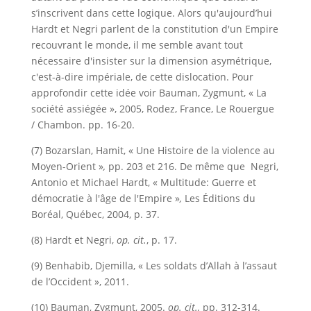
s’inscrivent dans cette logique. Alors qu'aujourd’hui
Hardt et Negri parlent de la constitution d'un Empire
recouvrant le monde, il me semble avant tout
nécessaire d'insister sur la dimension asymétrique,
c'est-à-dire impériale, de cette dislocation. Pour
approfondir cette idée voir Bauman, Zygmunt, « La
société assiégée », 2005, Rodez, France, Le Rouergue
/ Chambon. pp. 16-20.
(7) Bozarslan, Hamit, « Une Histoire de la violence au
Moyen-Orient »
,
pp. 203 et 216. De même que Negri,
Antonio et Michael Hardt, « Multitude: Guerre et
démocratie à l'âge de l'Empire »
,
Les Éditions du
Boréal, Québec, 2004, p. 37.
(8) Hardt et Negri,
op. cit.
, p. 17.
(9) Benhabib, Djemilla, « Les soldats d’Allah à l’assaut
de l’Occident », 2011.
(10) Bauman, Zygmunt, 2005.
op. cit.,
pp. 312-314.