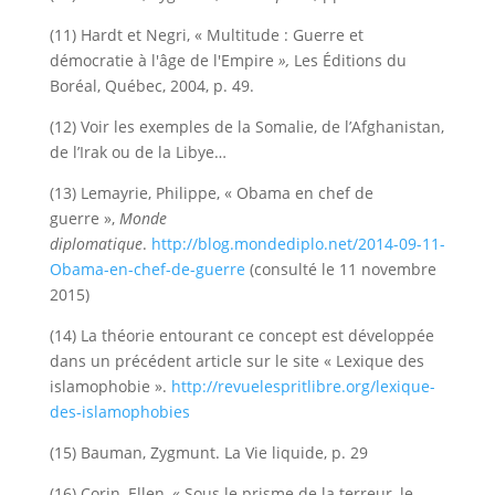
(11) Hardt et Negri, « Multitude : Guerre et
démocratie à l'âge de l'Empire
»,
Les Éditions du
Boréal, Québec, 2004, p. 49.
(12) Voir les exemples de la Somalie, de l’Afghanistan,
de l’Irak ou de la Libye…
(13) Lemayrie, Philippe, « Obama en chef de
guerre »,
Monde
diplomatique
.
http://blog.mondediplo.net/2014-09-11-
Obama-en-chef-de-guerre
(consulté le 11 novembre
2015)
(14) La théorie entourant ce concept est développée
dans un précédent article sur le site « Lexique des
islamophobie ».
http://revuelespritlibre.org/lexique-
des-islamophobies
(15) Bauman, Zygmunt. La Vie liquide, p. 29
(16) Corin, Ellen, « Sous le prisme de la terreur, le