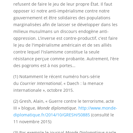
refusent de faire le jeu de leur propre État. Il faut
opposer ici notre anti-impérialisme contre notre
gouvernement et être solidaires des populations
marginalisées afin de laisser se développer dans les
milieux musulmans un discours endogène anti-
oppression. L’inverse est contre-productif, c'est faire
le jeu de l'impérialisme américain et de ses alliés
contre lequel l'islamisme constitue la seule
résistance perçue comme probante. Autrement, l'ère
des pogroms est à nos portes…
(1) Notamment le récent numéro hors-série
du
Courrier International
, « Daech : la menace
internationale », octobre 2015.
(2) Gresh, Alain, « Guerre contre le terrorisme, acte
III » blogue,
Monde diplomatique
.
http://www.monde-
diplomatique.fr/2014/10/GRESH/50885
(consulté le
11 novembre 2015)
(3) Par exemple le journal
Monde Diplomatique
parle