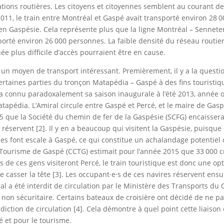
ions routières. Les citoyens et citoyennes semblent au courant de
2011, le train entre Montréal et Gaspé avait transporté environ 28 
n Gaspésie. Cela représente plus que la ligne Montréal – Senneterr
orté environ 26 000 personnes. La faible densité du réseau routie
née plus difficile d’accès pourraient être en cause.
 un moyen de transport intéressant. Premièrement, il y a la questi
 certaines parties du tronçon Matapédia – Gaspé à des fins touristiq
qui a connu paradoxalement sa saison inaugurale à l’été 2013, année o
atapédia. L’Amiral circule entre Gaspé et Percé, et le maire de Gasp
 que la Société du chemin de fer de la Gaspésie (SCFG) encaisserai
e réservent [2]. Il y en a beaucoup qui visitent la Gaspésie, puisque
nes font escale à Gaspé, ce qui constitue un achalandage potentiel
ourisme de Gaspé (CCTG) estimait pour l’année 2015 que 33 000 cr
 de ces gens visiteront Percé, le train touristique est donc une op
 casser la tête [3]. Les occupant·e·s de ces navires réservent ensui
al a été interdit de circulation par le Ministère des Transports du
 non sécuritaire. Certains bateaux de croisière ont décidé de ne pa
iction de circulation [4]. Cela démontre à quel point cette liaison 
 et pour le tourisme.