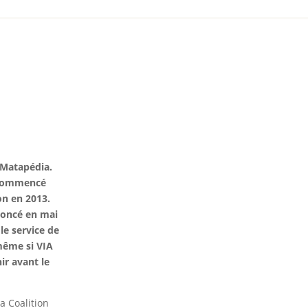
s Matapédia.
a commencé
on en 2013.
noncé en mai
le service de
 même si VIA
ir avant le
a Coalition