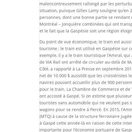
malencontreusement rallongé par les perturbat
situation, puisque Gilles Lamy souligne qu’en 
personnes, dont une bonne partie se rendant e
Montréal – Jonquière combinées qui ont transp
et le fait que la Gaspésie soit une région éloig
Du point de vue économique, le train est aussi
tourisme ; le train est utilisé en Gaspésie sur
exemple, il y a le train touristique l’Amiral, 
de VIA Rail ont arrêté de circuler au-delà de M
Côté, a rapporté à La Presse en septembre 2015
net de 10 000 $ aussitôt que les croisiéristes l
navires pouvant accueillir plus de 900 person
pour le train. La Chambre de Commerce et de T
ont accosté à Gaspé. Si on estime que plusieurs
touristes sans automobile qui ne veulent pas se
wagons pour se rendre à Percé. En 2015, l’Amir
(MTQ) à cause de la structure ferroviaire jugée
à Gaspé cette année-là en raison de cette interd
importante pour l’économie portuaire de Gaspé