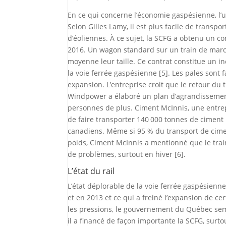
En ce qui concerne l’économie gaspésienne, l’u
Selon Gilles Lamy, il est plus facile de transp
d’éoliennes. À ce sujet, la SCFG a obtenu un co
2016. Un wagon standard sur un train de marc
moyenne leur taille. Ce contrat constitue un in
la voie ferrée gaspésienne [5]. Les pales son
expansion. L’entreprise croit que le retour du 
Windpower a élaboré un plan d’agrandissement
personnes de plus. Ciment McInnis, une entrep
de faire transporter 140 000 tonnes de ciment 
canadiens. Même si 95 % du transport de cime
poids, Ciment McInnis a mentionné que le train
de problèmes, surtout en hiver [6].
L’état du rail
L’état déplorable de la voie ferrée gaspésienne
et en 2013 et ce qui a freiné l’expansion de ce
les pressions, le gouvernement du Québec sembla
il a financé de façon importante la SCFG, surto