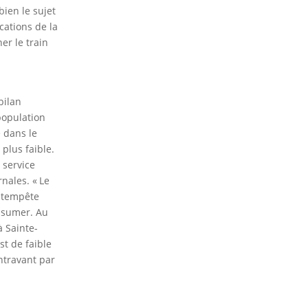
bien le sujet
cations de la
er le train
bilan
population
 dans le
plus faible.
 service
rnales. « Le
e tempête
assumer. Au
à Sainte-
st de faible
ntravant par