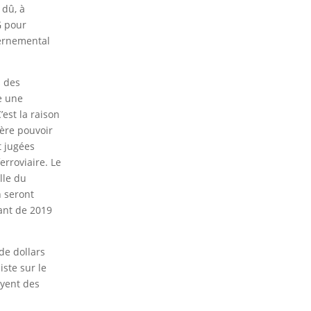
 dû, à
G pour
vernemental
s des
e une
est la raison
père pouvoir
t jugées
erroviaire. Le
lle du
n seront
rant de 2019
de dollars
iste sur le
ayent des