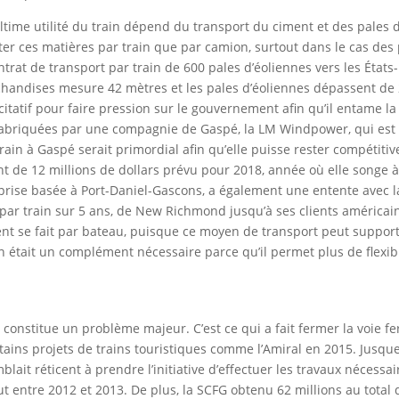
ltime utilité du train dépend du transport du ciment et des pales d
orter ces matières par train que par camion, surtout dans le cas des
ntrat de transport par train de 600 pales d’éoliennes vers les États
handises mesure 42 mètres et les pales d’éoliennes dépassent de
citatif pour faire pression sur le gouvernement afin qu’il entame la
t fabriquées par une compagnie de Gaspé, la LM Windpower, qui est
train à Gaspé serait primordial afin qu’elle puisse rester compétitiv
 de 12 millions de dollars prévu pour 2018, année où elle songe 
rise basée à Port-Daniel-Gascons, a également une entente avec l
par train sur 5 ans, de New Richmond jusqu’à ses clients américai
nt se fait par bateau, puisque ce moyen de transport peut support
 était un complément nécessaire parce qu’il permet plus de flexibi
 constitue un problème majeur. C’est ce qui a fait fermer la voie f
rtains projets de trains touristiques comme l’Amiral en 2015. Jusque
it réticent à prendre l’initiative d’effectuer les travaux nécessai
ut entre 2012 et 2013. De plus, la SCFG obtenu 62 millions au total