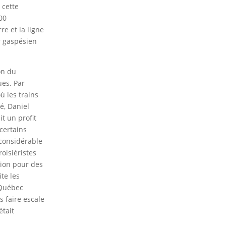
 cette
000
e et la ligne
r gaspésien
on du
ues. Par
ù les trains
é, Daniel
t un profit
 certains
 considérable
oisiéristes
tion pour des
te les
 Québec
s faire escale
était