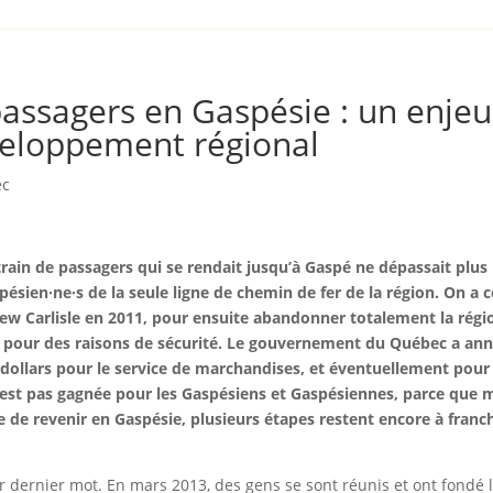
passagers en Gaspésie : un enjeu
veloppement régional
ec
 train de passagers qui se rendait jusqu’à Gaspé ne dépassait plu
spésien·ne·s de la seule ligne de chemin de fer de la région. On 
New Carlisle en 2011, pour ensuite abandonner totalement la régi
da pour des raisons de sécurité. Le gouvernement du Québec a an
dollars pour le service de marchandises, et éventuellement pour 
 n’est pas gagnée pour les Gaspésiens et Gaspésiennes, parce que
e de revenir en Gaspésie, plusieurs étapes restent encore à franch
ur dernier mot. En mars 2013, des gens se sont réunis et ont fondé l