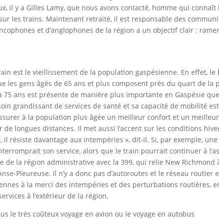
ux, il y a Gilles Lamy, que nous avons contacté, homme qui connaît 
sur les trains. Maintenant retraité, il est responsable des communi
ncophones et d’anglophones de la région a un objectif clair : ramen
n est le vieillissement de la population gaspésienne. En effet, le 
les gens âgés de 65 ans et plus composent près du quart de la 
 à 75 ans est présente de manière plus importante en Gaspésie que
oin grandissant de services de santé et sa capacité de mobilité est 
ssurer à la population plus âgée un meilleur confort et un meilleur
r de longues distances. Il met aussi l’accent sur les conditions hive
, il résiste davantage aux intempéries », dit-il. Si, par exemple, un
interromprait son service, alors que le train pourrait continuer à l’
ute de la région administrative avec la 399, qui relie New Richmond 
Anse-Pleureuse. Il n’y a donc pas d’autoroutes et le réseau routier e
ennes à la merci des intempéries et des perturbations routières, e
ervices à l’extérieur de la région.
rsus le très coûteux voyage en avion ou le voyage en autobus