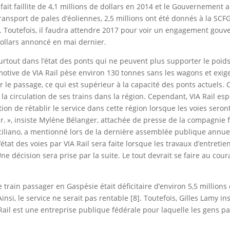
it faillite de 4,1 millions de dollars en 2014 et le Gouvernement a
transport de pales d’éoliennes, 2,5 millions ont été donnés à la SCF
ée. Toutefois, il faudra attendre 2017 pour voir un engagement gou
 dollars annoncé en mai dernier.
surtout dans l’état des ponts qui ne peuvent plus supporter le poid
motive de VIA Rail pèse environ 130 tonnes sans les wagons et exig
le passage, ce qui est supérieur à la capacité des ponts actuels. C’
la circulation de ses trains dans la région. Cependant, VIA Rail es
ntion de rétablir le service dans cette région lorsque les voies seron
ur. », insiste Mylène Bélanger, attachée de presse de la compagnie f
ciliano, a mentionné lors de la dernière assemblée publique annue
état des voies par VIA Rail sera faite lorsque les travaux d’entretie
Une décision sera prise par la suite. Le tout devrait se faire au cou
train passager en Gaspésie était déficitaire d’environ 5,5 millions 
Ainsi, le service ne serait pas rentable [8]. Toutefois, Gilles Lamy ins
 Rail est une entreprise publique fédérale pour laquelle les gens p