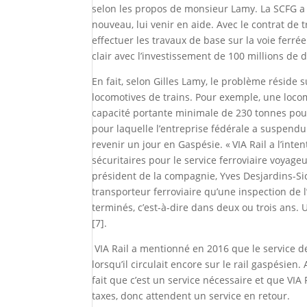
selon les propos de monsieur Lamy. La SCFG a fa
nouveau, lui venir en aide. Avec le contrat de 
effectuer les travaux de base sur la voie ferr
clair avec l’investissement de 100 millions de
En fait, selon Gilles Lamy, le problème réside 
locomotives de trains. Pour exemple, une loco
capacité portante minimale de 230 tonnes pour 
pour laquelle l’entreprise fédérale a suspendu 
revenir un jour en Gaspésie. « VIA Rail a l’inte
sécuritaires pour le service ferroviaire voyage
président de la compagnie, Yves Desjardins-Si
transporteur ferroviaire qu’une inspection de l’
terminés, c’est-à-dire dans deux ou trois ans. 
[7].
VIA Rail a mentionné en 2016 que le service de 
lorsqu’il circulait encore sur le rail gaspésien. 
fait que c’est un service nécessaire et que VIA
taxes, donc attendent un service en retour.