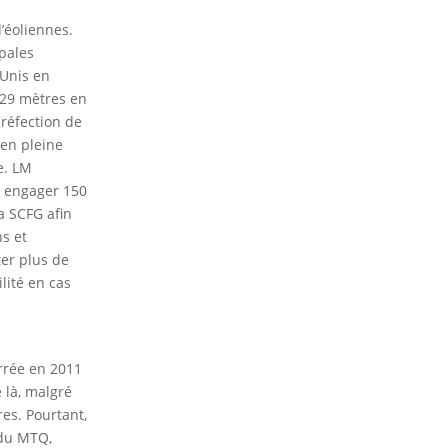
’éoliennes.
 pales
-Unis en
 29 mètres en
 réfection de
 en pleine
e. LM
à engager 150
a SCFG afin
ns et
er plus de
lité en cas
errée en 2011
 là, malgré
res. Pourtant,
 du MTQ,