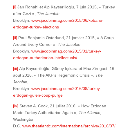
[i]
Jan Ronahi et Alp Kayserilioğlu, 7 juin 2015, « Turkey
after Gezi »,
The Jacobin
,
Brooklyn.
www.jacobinmag.com/2015/06/kobane-
erdogan-turkey-elections
[ii]
Paul Benjamin Osterlund, 21 janvier 2015, « A Coup
Around Every Corner »,
The Jacobin
,
Brooklyn.
www.jacobinmag.com/2015/01/turkey-
erdogan-authoritarian-intellectuals/
[iii]
Alp Kayserilioğlu, Güney Işıkara et Max Zirngast, 16
août 2016, « The AKP’s Hegemonic Crisis »,
The
Jacobin
,
Brooklyn.
www.jacobinmag.com/2016/08/turkey-
erdogan-gulen-coup-purge
[iv]
Steven A. Cook, 21 juillet 2016, « How Erdogan
Made Turkey Authoritarian Again »,
The Atlantic
,
Washington
D.C.
www.theatlantic.com/international/archive/2016/07/