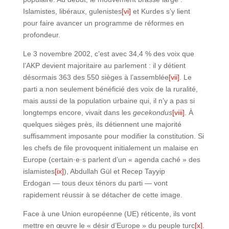
Islamistes, libéraux, gulenistes
[vi]
et Kurdes s’y lient
pour faire avancer un programme de réformes en
profondeur.
Le 3 novembre 2002, c’est avec 34,4 % des voix que
l’AKP devient majoritaire au parlement : il y détient
désormais 363 des 550 sièges à l’assemblée
[vii]
. Le
parti a non seulement bénéficié des voix de la ruralité,
mais aussi de la population urbaine qui, il n’y a pas si
longtemps encore, vivait dans les
gecekondus
[viii]
. À
quelques sièges près, ils détiennent une majorité
suffisamment imposante pour modifier la constitution. Si
les chefs de file provoquent initialement un malaise en
Europe (certain·e·s parlent d’un « agenda caché » des
islamistes
[ix]
), Abdullah Gül et Recep Tayyip
Erdogan — tous deux ténors du parti — vont
rapidement réussir à se détacher de cette image.
Face à une Union européenne (UE) réticente, ils vont
mettre en œuvre le « désir d’Europe » du peuple turc
[x]
.