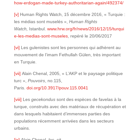
how-erdogan-made-turkey-authoritarian-again/492374/
[v]
Human Rights Watch, 15 décembre 2016, « Turquie :
les médias sont muselés »,
Human Rights
Watch,
Istanbul.
www.hrw.org/fr/news/2016/12/15/turqui
e-les-medias-sont-museles
, repéré le 20/06/2017
[vi]
Les gulenistes sont les personnes qui adhèrent au
mouvement de l’imam Fethullah Gülen, très important
en Turquie.
[vii]
Alain Chenal, 2005, « L’AKP et le paysage politique
turc »,
Pouvoirs
, no.115,
Paris.
doi.org/10.3917/pouv.115.0041
[viii]
Les
gecekondus
sont des espèces de favelas à la
turque, construits avec des matériaux de récupération et
dans lesquels habitaient d’immenses parties des
populations récemment arrivées dans les secteurs
urbains.
[ix]
Alain Chenal,
loc. cit.