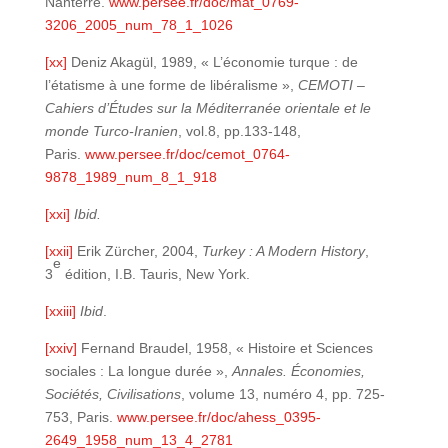
Nanterre.
www.persee.fr/doc/mat_0769-
3206_2005_num_78_1_1026
[xx]
Deniz Akagül, 1989, « L’économie turque : de
l’étatisme à une forme de libéralisme »,
CEMOTI –
Cahiers d’Études sur la Méditerranée orientale et le
monde Turco-Iranien
, vol.8, pp.133-148,
Paris.
www.persee.fr/doc/cemot_0764-
9878_1989_num_8_1_918
[xxi]
Ibid.
[xxii]
Erik Zürcher, 2004,
Turkey : A Modern History
,
e
3
édition, I.B. Tauris, New York.
[xxiii]
Ibid
.
[xxiv]
Fernand Braudel, 1958, « Histoire et Sciences
sociales : La longue durée »,
Annales. Économies,
Sociétés, Civilisations
, volume 13, numéro 4, pp. 725-
753, Paris.
www.persee.fr/doc/ahess_0395-
2649_1958_num_13_4_2781