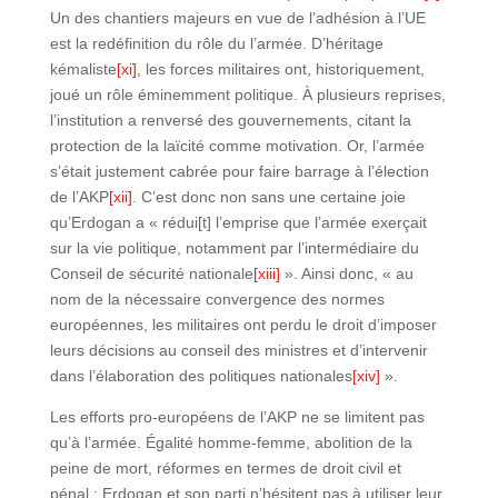
Un des chantiers majeurs en vue de l’adhésion à l’UE
est la redéfinition du rôle du l’armée. D’héritage
kémaliste
[xi]
, les forces militaires ont, historiquement,
joué un rôle éminemment politique. À plusieurs reprises,
l’institution a renversé des gouvernements, citant la
protection de la laïcité comme motivation. Or, l’armée
s’était justement cabrée pour faire barrage à l’élection
de l’AKP
[xii]
. C’est donc non sans une certaine joie
qu’Erdogan a « rédui[t] l’emprise que l’armée exerçait
sur la vie politique, notamment par l’intermédiaire du
Conseil de sécurité nationale
[xiii]
». Ainsi donc, « au
nom de la nécessaire convergence des normes
européennes, les militaires ont perdu le droit d’imposer
leurs décisions au conseil des ministres et d’intervenir
dans l’élaboration des politiques nationales
[xiv]
».
Les efforts pro-européens de l’AKP ne se limitent pas
qu’à l’armée. Égalité homme-femme, abolition de la
peine de mort, réformes en termes de droit civil et
pénal : Erdogan et son parti n’hésitent pas à utiliser leur