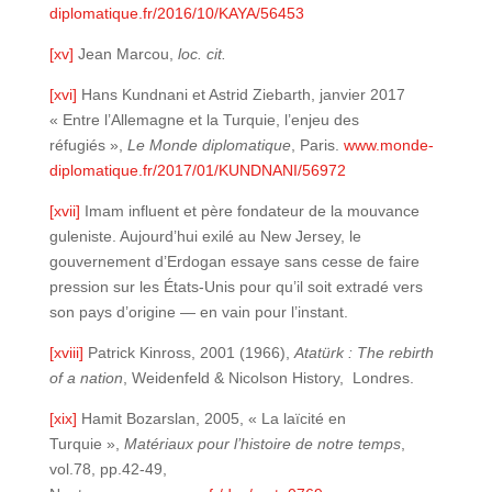
diplomatique.fr/2016/10/KAYA/56453
[xv]
Jean Marcou,
loc. cit.
[xvi]
Hans Kundnani et Astrid Ziebarth, janvier 2017
« Entre l’Allemagne et la Turquie, l’enjeu des
réfugiés »,
Le Monde diplomatique
, Paris.
www.monde-
diplomatique.fr/2017/01/KUNDNANI/56972
[xvii]
Imam influent et père fondateur de la mouvance
guleniste. Aujourd’hui exilé au New Jersey, le
gouvernement d’Erdogan essaye sans cesse de faire
pression sur les États-Unis pour qu’il soit extradé vers
son pays d’origine — en vain pour l’instant.
[xviii]
Patrick Kinross, 2001 (1966),
Atatürk : The rebirth
of a nation
, Weidenfeld & Nicolson History, Londres.
[xix]
Hamit Bozarslan, 2005, « La laïcité en
Turquie »,
Matériaux pour l’histoire de notre temps
,
vol.78, pp.42-49,