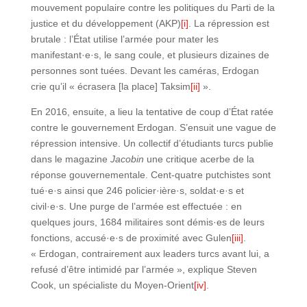
mouvement populaire contre les politiques du Parti de la
justice et du développement (AKP)
[i]
. La répression est
brutale : l’État utilise l’armée pour mater les
manifestant·e·s, le sang coule, et plusieurs dizaines de
personnes sont tuées. Devant les caméras, Erdogan
crie qu’il « écrasera [la place] Taksim
[ii]
».
En 2016, ensuite, a lieu la tentative de coup d’État ratée
contre le gouvernement Erdogan. S’ensuit une vague de
répression intensive. Un collectif d’étudiants turcs publie
dans le magazine
Jacobin
une critique acerbe de la
réponse gouvernementale. Cent-quatre putchistes sont
tué·e·s ainsi que 246 policier·ière·s, soldat·e·s et
civil·e·s. Une purge de l’armée est effectuée : en
quelques jours, 1684 militaires sont démis·es de leurs
fonctions, accusé·e·s de proximité avec Gulen
[iii]
.
« Erdogan, contrairement aux leaders turcs avant lui, a
refusé d’être intimidé par l’armée », explique Steven
Cook, un spécialiste du Moyen-Orient
[iv]
.