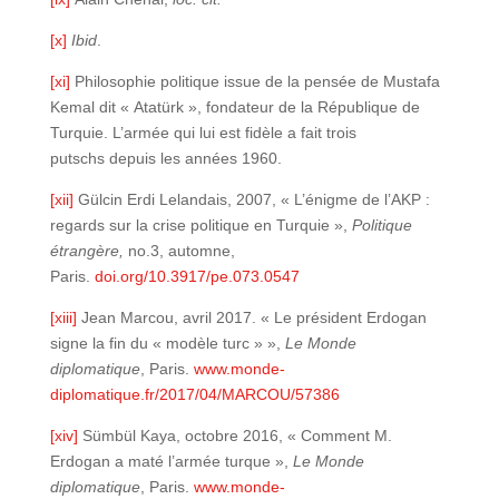
[x]
Ibid
.
[xi]
Philosophie politique issue de la pensée de Mustafa
Kemal dit « Atatürk », fondateur de la République de
Turquie. L’armée qui lui est fidèle a fait trois
putschs depuis les années 1960.
[xii]
Gülcin Erdi Lelandais, 2007, « L’énigme de l’AKP :
regards sur la crise politique en Turquie »,
Politique
étrangère,
no.3, automne,
Paris.
doi.org/10.3917/pe.073.0547
[xiii]
Jean Marcou, avril 2017. « Le président Erdogan
signe la fin du « modèle turc » »,
Le Monde
diplomatique
, Paris.
www.monde-
diplomatique.fr/2017/04/MARCOU/57386
[xiv]
Sümbül Kaya, octobre 2016, « Comment M.
Erdogan a maté l’armée turque »,
Le Monde
diplomatique
, Paris.
www.monde-