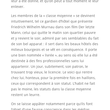
leur a été donné, et qu’on peut à tout moment le leur
enlever.
Les membres de la « classe moyenne » se devinent
intuitivement, tel ce gardien d’hôtel que présente
Friedrich Wilhelm Murnau dans son film Der letzte
Mann, celui qui quitte le matin son quartier pauvre
et y revient le soir, admiré par ses semblables du fait
de son bel apparat : il sert dans les beaux hôtels des
milieux bourgeois et se vêt en conséquence. Il porte
une bien nommée « livrée », au sens où elle lui a été
destinée à des fins professionnelles sans lui
appartenir. Un jour, subitement, son patron, le
trouvant trop vieux, le licencie. Le voici qui rentre
chez lui, honteux, pour la première fois en haillons,
ceux qui correspondent à son statut. L’habit ne fait
pas le moine, les statuts dans la classe moyenne
restent un leurre.
On se laisse appâter notamment parce qu’ils font
l’objet d’une fausse conscience dans les médias.