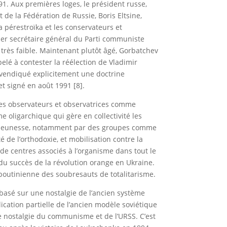
91. Aux premières loges, le président russe,
t de la Fédération de Russie, Boris Eltsine,
a pérestroïka et les conservateurs et
nier secrétaire général du Parti communiste
l très faible. Maintenant plutôt âgé, Gorbatchev
elé à contester la réélection de Vladimir
evendiqué explicitement une doctrine
t signé en août 1991 [8].
des observateurs et observatrices comme
 oligarchique qui gère en collectivité les
 la jeunesse, notamment par des groupes comme
de l’orthodoxie, et mobilisation contre la
 de centres associés à l’organisme dans tout le
du succès de la révolution orange en Ukraine.
poutinienne des soubresauts de totalitarisme.
 basé sur une nostalgie de l’ancien système
cation partielle de l’ancien modèle soviétique
e nostalgie du communisme et de l’URSS. C’est