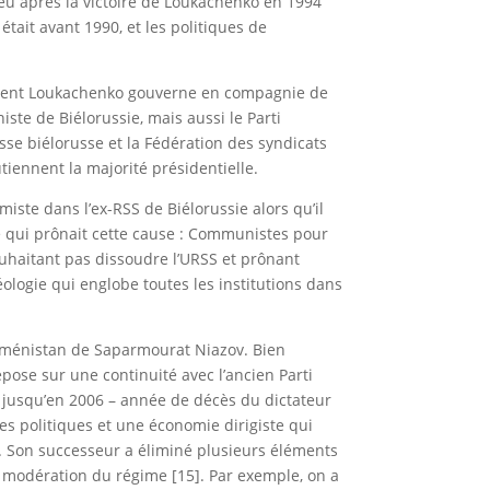
 peu après la victoire de Loukachenko en 1994
était avant 1990, et les politiques de
sident Loukachenko gouverne en compagnie de
te de Biélorussie, mais aussi le Parti
esse biélorusse et la Fédération des syndicats
utiennent la majorité présidentielle.
iste dans l’ex-RSS de Biélorussie alors qu’il
e qui prônait cette cause : Communistes pour
souhaitant pas dissoudre l’URSS et prônant
ologie qui englobe toutes les institutions dans
kménistan de Saparmourat Niazov. Bien
ose sur une continuité avec l’ancien Parti
0 jusqu’en 2006 – année de décès du dictateur
es politiques et une économie dirigiste qui
6. Son successeur a éliminé plusieurs éléments
de modération du régime [15]. Par exemple, on a