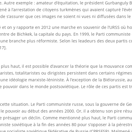
ne. Autre exemple : amateur d’équitation, le président Gurbangu
mené à l’arrestation de citoyens turkmènes qui avaient capturé l’é
 de s’assurer que ces images ne soient ni vues ni diffusées dans le 
érié et on y rapporte en 2012 une marche en souvenir de l’URSS o
ntre de Bichkek, la capitale du pays. En 1999, le Parti communiste 
une branche plus réformiste. Selon les leadeurs des deux partis co
17].
plus haut, il est possible d’avancer la théorie que la mouvance c
ristes, totalitaristes ou dirigistes persistent dans certains régim
une idéologie marxiste-léniniste. À l’exception de la Biélorussie
 le pouvoir dans le monde postsoviétique. Le rôle de ces partis est t
 cette situation. Le Parti communiste russe, sous la gouverne de Ge
 pouvoir au début des années 2000. Or, il a obtenu son pire résulta
se présager un déclin. Comme mentionné plus haut, le Parti commun
uniste soviétique à la fin des années 80 pour s’opposer à la péres
ue socialiste soviétique fédérative de Russie (CPRSFSR). Malmené ap