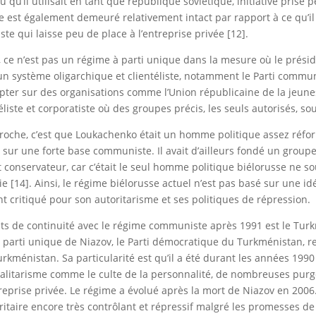
u qu’il utilisait en tant que république soviétique, initiative prise
le est également demeuré relativement intact par rapport à ce qu’il 
e qui laisse peu de place à l’entreprise privée [12].
 ce n’est pas un régime à parti unique dans la mesure où le pré
 système oligarchique et clientéliste, notamment le Parti communis
compter sur des organisations comme l’Union républicaine de la jeun
liste et corporatiste où des groupes précis, les seuls autorisés, so
proche, c’est que Loukachenko était un homme politique assez réform
sur une forte base communiste. Il avait d’ailleurs fondé un group
nt conservateur, car c’était le seul homme politique biélorusse ne 
[14]. Ainsi, le régime biélorusse actuel n’est pas basé sur une idé
ent critiqué pour son autoritarisme et ses politiques de répression.
s de continuité avec le régime communiste après 1991 est le Tur
parti unique de Niazov, le Parti démocratique du Turkménistan, rep
kménistan. Sa particularité est qu’il a été durant les années 199
otalitarisme comme le culte de la personnalité, de nombreuses purg
ntreprise privée. Le régime a évolué après la mort de Niazov en 200
oritaire encore très contrôlant et répressif malgré les promesses 