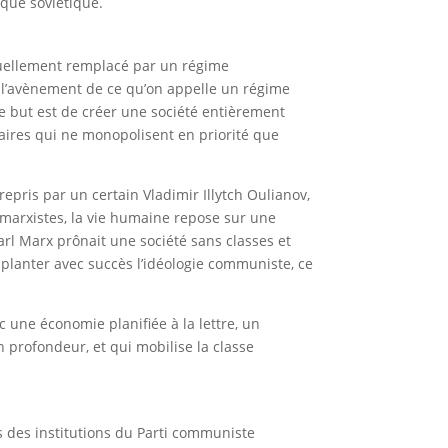
ique soviétique.
entuellement remplacé par un régime
est l’avènement de ce qu’on appelle un régime
 Le but est de créer une société entièrement
aires qui ne monopolisent en priorité que
repris par un certain Vladimir Illytch Oulianov,
 marxistes, la vie humaine repose sur une
 Karl Marx prônait une société sans classes et
implanter avec succès l’idéologie communiste, ce
 une économie planifiée à la lettre, un
n profondeur, et qui mobilise la classe
es des institutions du Parti communiste