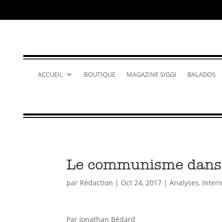
ACCUEIL
BOUTIQUE
MAGAZINE SIGGI
BALADOS
Le communisme dans l
par
Rédaction
|
Oct 24, 2017
|
Analyses
,
Inter
Par Jonathan Bédard