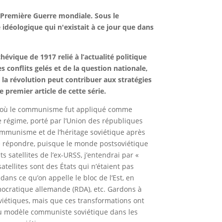
ne Première Guerre mondiale. Sous le
 idéologique qui n'existait à ce jour que dans
vique de 1917 relié à l’actualité politique
 conflits gelés et de la question nationale,
a révolution peut contribuer aux stratégies
premier article de cette série.
nt où le communisme fut appliqué comme
e régime, porté par l’Union des républiques
communisme et de l’héritage soviétique après
t de répondre, puisque le monde postsoviétique
ts satellites de l’ex-URSS, j’entendrai par «
 satellites sont des États qui n’étaient pas
ans ce qu’on appelle le bloc de l’Est, en
émocratique allemande (RDA), etc. Gardons à
viétiques, mais que ces transformations ont
 du modèle communiste soviétique dans les