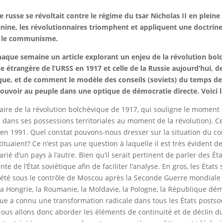
le russe se révoltait contre le régime du tsar Nicholas II en plei
Lénine, les révolutionnaires triomphent et appliquent une doctrine
s : le communisme.
que semaine un article explorant un enjeu de la révolution bolché
étrangère de l’URSS en 1917 et celle de la Russie aujourd’hui, des
, et de comment le modèle des conseils (soviets) du temps de l
oir au peuple dans une optique de démocratie directe. Voici le 
saire de la révolution bolchévique de 1917, qui souligne le mome
 dans ses possessions territoriales au moment de la révolution). C
u’en 1991. Quel constat pouvons-nous dresser sur la situation du 
stituaient? Ce n’est pas une question à laquelle il est très éviden
arié d’un pays à l’autre. Bien qu’il serait pertinent de parler des Éta
te de l’État soviétique afin de faciliter l’analyse. En gros, les États
t été sous le contrôle de Moscou après la Seconde Guerre mondiale d
la Hongrie, la Roumanie, la Moldavie, la Pologne, la République d
que a connu une transformation radicale dans tous les États postso
Nous allons donc aborder les éléments de continuité et de déclin