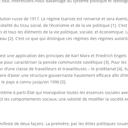
t tout, intéressons-nous davantage au système politique et idéolog
volution russe de 1917. Le régime tsariste est renversé et sera év
otalité du tissu social, de l’économie et de la vie politique [1]. C’
ons et tous les éléments de la vie politique, sociale, et économique.
 [2]. C’est ce que qui distingue ces régimes des régimes autorit
 est une application des principes de Karl Marx et Friedrich Engels 
me pour caractériser la pensée communiste soviétique [3]. Pour les
ur d’une classe de travailleurs et travailleuses – le prolétariat [4].
ssaire d’avoir une structure gouvernante hautement efficace afin d’
 le pays a connu jusqu’en 1990 [5].
tème à parti-État qui monopolise toutes les essences sociales avec
git les comportements sociaux, une volonté de modifier la société e
nifeste de deux façons. La première, par les élites politiques issu