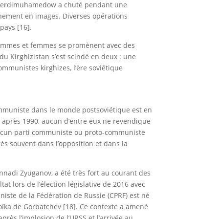
ly Berdimuhamedow a chuté pendant une
vènement en images. Diverses opérations
pays [16].
ù hommes et femmes se promènent avec des
du Kirghizistan s’est scindé en deux : une
mmunistes kirghizes, l’ère soviétique
ommuniste dans le monde postsoviétique est en
es après 1990, aucun d’entre eux ne revendique
, aucun parti communiste ou proto-communiste
rès souvent dans l’opposition et dans la
nnadi Zyuganov, a été très fort au courant des
t lors de l’élection législative de 2016 avec
iste de la Fédération de Russie (CPRF) est né
troïka de Gorbatchev [18]. Ce contexte a amené
rès l’implosion de l’URSS et l’arrivée au