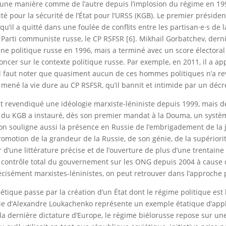
 d’une manière comme de l’autre depuis l’implosion du régime en 19
té pour la sécurité de l’État pour l’URSS (KGB). Le premier présiden
il a quitté dans une foulée de conflits entre les partisan·e·s de l
u Parti communiste russe, le CP RSFSR [6]. Mikhaïl Gorbatchev, der
cène politique russe en 1996, mais a terminé avec un score électora
ncer sur le contexte politique russe. Par exemple, en 2011, il a app
, il faut noter que quasiment aucun de ces hommes politiques n’a r
mené la vie dure au CP RSFSR, qu’il bannit et intimide par un décre
nt revendiqué une idéologie marxiste-léniniste depuis 1999, mais 
 du KGB a instauré, dès son premier mandat à la Douma, un système
olton souligne aussi la présence en Russie de l’embrigadement de
otion de la grandeur de la Russie, de son génie, de la supériorité 
r d’une littérature précise et de l’ouverture de plus d’une trentaine
un contrôle total du gouvernement sur les ONG depuis 2004 à cause 
cisément marxistes-léninistes, on peut retrouver dans l’approche 
étique passe par la création d’un État dont le régime politique est
ie d’Alexandre Loukachenko représente un exemple étatique d’appli
la dernière dictature d’Europe, le régime biélorusse repose sur un