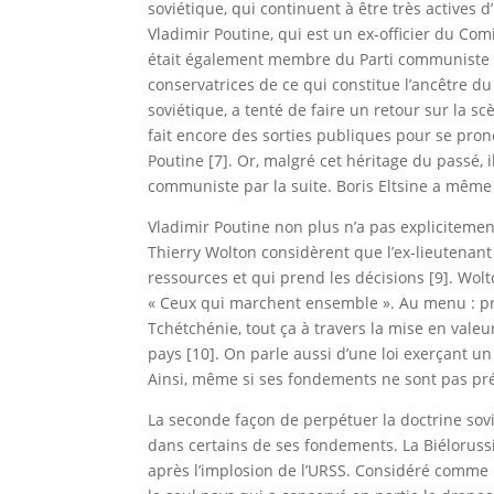
soviétique, qui continuent à être très actives
Vladimir Poutine, qui est un ex-officier du Comi
était également membre du Parti communiste qu’
conservatrices de ce qui constitue l’ancêtre d
soviétique, a tenté de faire un retour sur la s
fait encore des sorties publiques pour se prono
Poutine [7]. Or, malgré cet héritage du passé
communiste par la suite. Boris Eltsine a même 
Vladimir Poutine non plus n’a pas expliciteme
Thierry Wolton considèrent que l’ex-lieutenant
ressources et qui prend les décisions [9]. W
« Ceux qui marchent ensemble ». Au menu : prom
Tchétchénie, tout ça à travers la mise en valeu
pays [10]. On parle aussi d’une loi exerçant 
Ainsi, même si ses fondements ne sont pas pré
La seconde façon de perpétuer la doctrine sovi
dans certains de ses fondements. La Biéloruss
après l’implosion de l’URSS. Considéré comme 