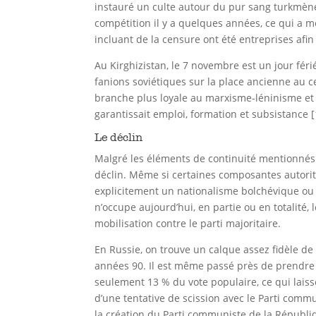
instauré un culte autour du pur sang turkmè
compétition il y a quelques années, ce qui a 
incluant de la censure ont été entreprises afin
Au Kirghizistan, le 7 novembre est un jour f
fanions soviétiques sur la place ancienne au ce
branche plus loyale au marxisme-léninisme et 
garantissait emploi, formation et subsistance [
Le déclin
Malgré les éléments de continuité mentionnés 
déclin. Même si certaines composantes autorita
explicitement un nationalisme bolchévique ou 
n’occupe aujourd’hui, en partie ou en totalité,
mobilisation contre le parti majoritaire.
En Russie, on trouve un calque assez fidèle de
années 90. Il est même passé près de prendre le
seulement 13 % du vote populaire, ce qui lais
d’une tentative de scission avec le Parti comm
la création du Parti communiste de la Républiq