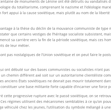
centaine de monuments de Lénine ont été détruits ou vandalisés d
apologie du totalitarisme, comprenant le nazisme et l’idéologie marxi
n fort appui à la cause soviétique, mais plutôt au nom de la liberté 
vantage à la thèse du déclin de la mouvance communiste de type ma
nstater que certains vestiges de l’héritage socialiste subsistent, 
mmencé sa carrière vers la fin de la période soviétique, mais ces h
ts de leur métier.
sont pas nostalgiques de l’Union soviétique et on peut faire le postu
ui ont débuté sur des bases communistes ou socialistes n’ont pas
 un chemin différent axé soit sur un autoritarisme clientéliste c
s anciens États soviétiques ne devrait pas mourir totalement dans
 se constituer une base militante forte capable d’incarner une forc
lgré cette progressive rupture avec le passé soviétique, on se retr
n. Ces régimes utilisent des mécanismes semblables à ce qu’on pouva
ge véhiculé chez les jeunes, l’utilisation du symbole mélangé à un