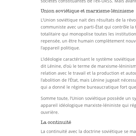
sociétés constituantes de l’ex-URSS. Mais avan
Union soviétique et marxisme-léninisme
L’Union soviétique nait des résultats de la ré
communiste avec un parti-État qui contrôle la t
totalitaire qui monopolise toutes les instituti
repensée, un être humain complètement nouveau
l’appareil politique.
L’idéologie caractérisant le système soviétique
dit Lénine, d’où le terme de marxisme-léninis
relation avec le travail et la production et auto
l’abolition de l’État, mais Lénine jugeait néce
qui a donné le régime bureaucratique fort que
Somme toute, l’Union soviétique possède un sys
appareil idéologique marxiste-léniniste qui ré
ouvrière.
La continuité
La continuité avec la doctrine soviétique se ma