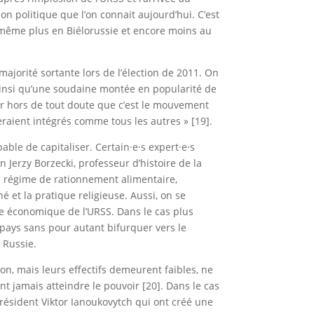
on politique que l’on connait aujourd’hui. C’est
it même plus en Biélorussie et encore moins au
ajorité sortante lors de l’élection de 2011. On
n ainsi qu’une soudaine montée en popularité de
er hors de tout doute que c’est le mouvement
raient intégrés comme tous les autres » [19].
able de capitaliser. Certain·e·s expert·e·s
Jerzy Borzecki, professeur d’histoire de la
un régime de rationnement alimentaire,
hé et la pratique religieuse. Aussi, on se
que économique de l’URSS. Dans le cas plus
 pays sans pour autant bifurquer vers le
 Russie.
ion, mais leurs effectifs demeurent faibles, ne
t jamais atteindre le pouvoir [20]. Dans le cas
 président Viktor Ianoukovytch qui ont créé une