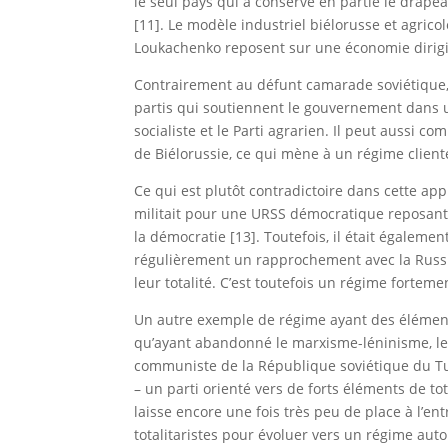
le seul pays qui a conservé en partie le drapea
[11]. Le modèle industriel biélorusse et agrico
Loukachenko reposent sur une économie dirigist
Contrairement au défunt camarade soviétique,
partis qui soutiennent le gouvernement dans un
socialiste et le Parti agrarien. Il peut aussi 
de Biélorussie, ce qui mène à un régime clienté
Ce qui est plutôt contradictoire dans cette ap
militait pour une URSS démocratique reposant 
la démocratie [13]. Toutefois, il était égaleme
régulièrement un rapprochement avec la Russie 
leur totalité. C’est toutefois un régime fortem
Un autre exemple de régime ayant des élément
qu’ayant abandonné le marxisme-léninisme, le 
communiste de la République soviétique du Tur
– un parti orienté vers de forts éléments de t
laisse encore une fois très peu de place à l’e
totalitaristes pour évoluer vers un régime aut