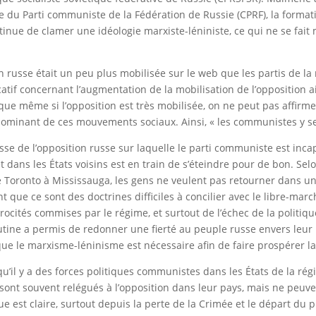
ide du Parti communiste de la Fédération de Russie (CPRF), la formati
ontinue de clamer une idéologie marxiste-léniniste, ce qui ne se fa
russe était un peu plus mobilisée sur le web que les partis de la m
ficatif concernant l’augmentation de la mobilisation de l’oppositio
que même si l’opposition est très mobilisée, on ne peut pas affirm
 dominant de ces mouvements sociaux. Ainsi, « les communistes y se
sse de l’opposition russe sur laquelle le parti communiste est incap
ns les États voisins est en train de s’éteindre pour de bon. Selon 
 de Toronto à Mississauga, les gens ne veulent pas retourner dans 
nt que ce sont des doctrines difficiles à concilier avec le libre-marc
rocités commises par le régime, et surtout de l’échec de la politi
utine a permis de redonner une fierté au peuple russe envers leur
ue le marxisme-léninisme est nécessaire afin de faire prospérer la
 qu’il y a des forces politiques communistes dans les États de la rég
nt souvent relégués à l’opposition dans leur pays, mais ne peuven
que est claire, surtout depuis la perte de la Crimée et le départ du