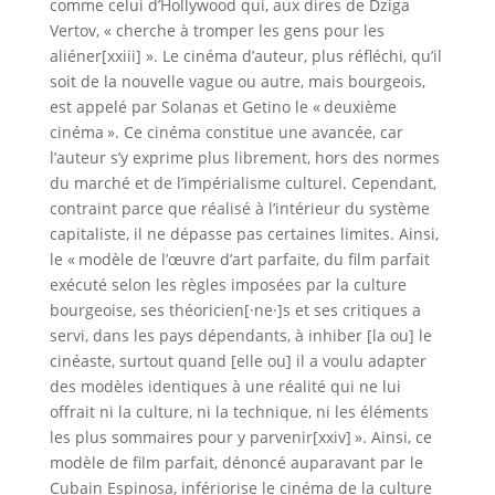
comme celui d’Hollywood qui, aux dires de Dziga
Vertov, « cherche à tromper les gens pour les
aliéner[xxiii] ». Le cinéma d’auteur, plus réfléchi, qu’il
soit de la nouvelle vague ou autre, mais bourgeois,
est appelé par Solanas et Getino le « deuxième
cinéma ». Ce cinéma constitue une avancée, car
l’auteur s’y exprime plus librement, hors des normes
du marché et de l’impérialisme culturel. Cependant,
contraint parce que réalisé à l’intérieur du système
capitaliste, il ne dépasse pas certaines limites. Ainsi,
le « modèle de l’œuvre d’art parfaite, du film parfait
exécuté selon les règles imposées par la culture
bourgeoise, ses théoricien[·ne·]s et ses critiques a
servi, dans les pays dépendants, à inhiber [la ou] le
cinéaste, surtout quand [elle ou] il a voulu adapter
des modèles identiques à une réalité qui ne lui
offrait ni la culture, ni la technique, ni les éléments
les plus sommaires pour y parvenir[xxiv] ». Ainsi, ce
modèle de film parfait, dénoncé auparavant par le
Cubain Espinosa, infériorise le cinéma de la culture