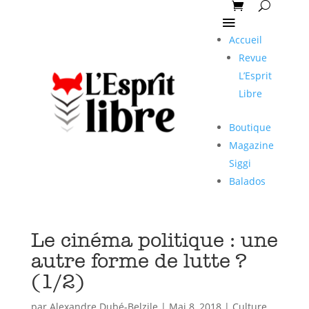
Accueil
Revue
L’Esprit
Libre
Boutique
Magazine
Siggi
Balados
Le cinéma politique : une
autre forme de lutte ?
(1/2)
par
Alexandre Dubé-Belzile
|
Mai 8, 2018
|
Culture
,