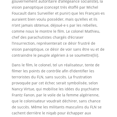
gouvernement autoritaire d’allégeance socialiste), la
vision panoptique (concept très étoffé par Michel
Foucault dans Surveiller et punir) que les Français·es
auraient bien voulu posséder, mais qu’elles et ils
n’ont jamais obtenue, déjoué·e·s par les rebelles,
comme nous le montre le film. Le colonel Mathieu,
chef des parachutistes chargés d’écraser
l’insurrection, représenterait ce désir frustré de
vision panoptique, ce désir de voir sans être vu et de
contraindre le peuple algérien à se soumettre[lii].
Dans le film, le colonel, tel un réalisateur, tente de
filmer les points de contrôle afin d’identifier les
terroristes du FLN, sans succès. La frustration
provoquée par cet échec serait symbolisée, selon
Nancy Virtue, qui mobilise les idées du psychiatre
Frantz Fanon, par le voile de la femme algérienne,
que le colonisateur voudrait déchirer, sans chance
de succès. Même les militants masculins du FLN se
cachent derrière le niqab pour échapper aux