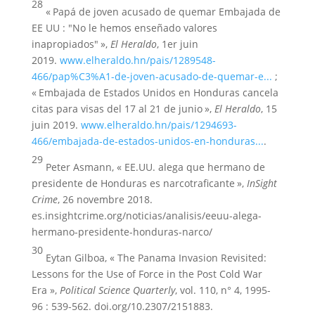
28
« Papá de joven acusado de quemar Embajada de
EE UU : "No le hemos enseñado valores
inapropiados" »,
El Heraldo
, 1er juin
2019.
www.elheraldo.hn/pais/1289548-
466/pap%C3%A1-de-joven-acusado-de-quemar-e...
;
« Embajada de Estados Unidos en Honduras cancela
citas para visas del 17 al 21 de junio »,
El Heraldo
, 15
juin 2019.
www.elheraldo.hn/pais/1294693-
466/embajada-de-estados-unidos-en-honduras...
.
29
Peter Asmann, « EE.UU. alega que hermano de
presidente de Honduras es narcotraficante »,
InSight
Crime
, 26 novembre 2018.
es.insightcrime.org/noticias/analisis/eeuu-alega-
hermano-presidente-honduras-narco/
30
Eytan Gilboa, « The Panama Invasion Revisited:
Lessons for the Use of Force in the Post Cold War
Era »,
Political Science Quarterly
, vol. 110, n° 4, 1995-
96 : 539-562. doi.org/10.2307/2151883.