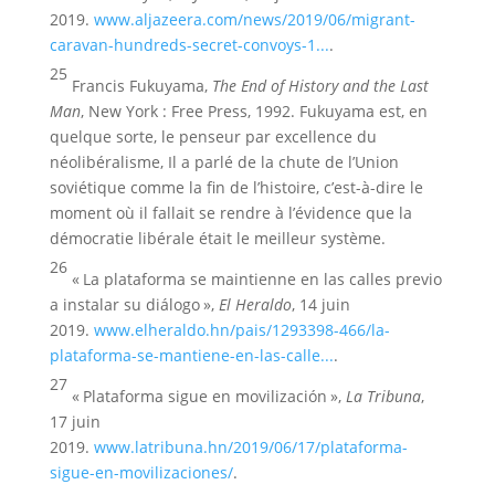
2019.
www.aljazeera.com/news/2019/06/migrant-
caravan-hundreds-secret-convoys-1...
.
25
Francis Fukuyama,
The End of History and the Last
Man
, New York : Free Press, 1992. Fukuyama est, en
quelque sorte, le penseur par excellence du
néolibéralisme, Il a parlé de la chute de l’Union
soviétique comme la fin de l’histoire, c’est-à-dire le
moment où il fallait se rendre à l’évidence que la
démocratie libérale était le meilleur système.
26
« La plataforma se maintienne en las calles previo
a instalar su diálogo »,
El Heraldo
, 14 juin
2019.
www.elheraldo.hn/pais/1293398-466/la-
plataforma-se-mantiene-en-las-calle...
.
27
« Plataforma sigue en movilización »,
La Tribuna
,
17 juin
2019.
www.latribuna.hn/2019/06/17/plataforma-
sigue-en-movilizaciones/
.