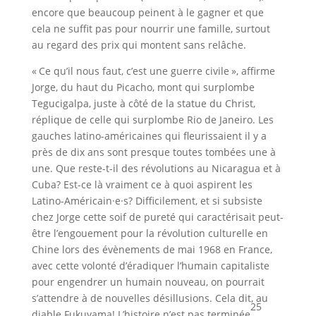
encore que beaucoup peinent à le gagner et que
cela ne suffit pas pour nourrir une famille, surtout
au regard des prix qui montent sans relâche.
« Ce qu’il nous faut, c’est une guerre civile », affirme
Jorge, du haut du Picacho, mont qui surplombe
Tegucigalpa, juste à côté de la statue du Christ,
réplique de celle qui surplombe Rio de Janeiro. Les
gauches latino-américaines qui fleurissaient il y a
près de dix ans sont presque toutes tombées une à
une. Que reste-t-il des révolutions au Nicaragua et à
Cuba? Est-ce là vraiment ce à quoi aspirent les
Latino-Américain·e·s? Difficilement, et si subsiste
chez Jorge cette soif de pureté qui caractérisait peut-
être l’engouement pour la révolution culturelle en
Chine lors des évènements de mai 1968 en France,
avec cette volonté d’éradiquer l’humain capitaliste
pour engendrer un humain nouveau, on pourrait
s’attendre à de nouvelles désillusions. Cela dit, au
25
diable Fukuyama! L’histoire n’est pas terminée
.