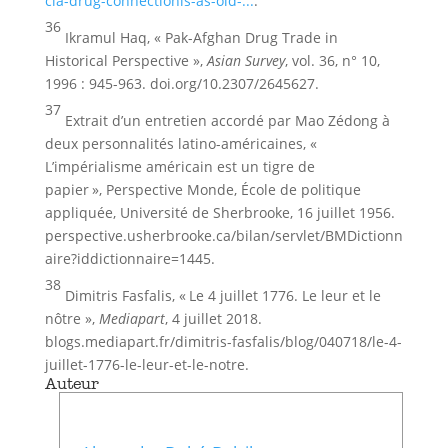
cia-drug-connectionis-as-old-...
.
36
Ikramul Haq, « Pak-Afghan Drug Trade in
Historical Perspective »,
Asian Survey
, vol. 36, n° 10,
1996 : 945-963. doi.org/10.2307/2645627.
37
Extrait d’un entretien accordé par Mao Zédong à
deux personnalités latino-américaines, «
L’impérialisme américain est un tigre de
papier », Perspective Monde, École de politique
appliquée, Université de Sherbrooke, 16 juillet 1956.
perspective.usherbrooke.ca/bilan/servlet/BMDictionn
aire?iddictionnaire=1445.
38
Dimitris Fasfalis, « Le 4 juillet 1776. Le leur et le
nôtre »,
Mediapart
, 4 juillet 2018.
blogs.mediapart.fr/dimitris-fasfalis/blog/040718/le-4-
juillet-1776-le-leur-et-le-notre.
Auteur