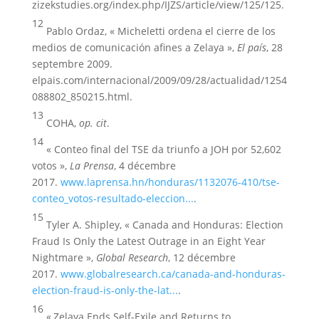
zizekstudies.org/index.php/IJZS/article/view/125/125.
12
Pablo Ordaz, « Micheletti ordena el cierre de los
medios de comunicación afines a Zelaya »,
El país
, 28
septembre 2009.
elpais.com/internacional/2009/09/28/actualidad/1254
088802_850215.html.
13
COHA,
op. cit
.
14
« Conteo final del TSE da triunfo a JOH por 52,602
votos »,
La Prensa
, 4 décembre
2017.
www.laprensa.hn/honduras/1132076-410/tse-
conteo_votos-resultado-eleccion...
.
15
Tyler A. Shipley, « Canada and Honduras: Election
Fraud Is Only the Latest Outrage in an Eight Year
Nightmare »,
Global Research
, 12 décembre
2017.
www.globalresearch.ca/canada-and-honduras-
election-fraud-is-only-the-lat...
.
16
« Zelaya Ends Self-Exile and Returns to