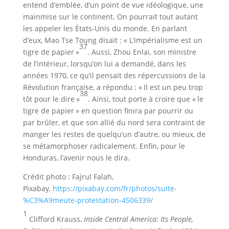
entend d’emblée, d’un point de vue idéologique, une
mainmise sur le continent. On pourrait tout autant
les appeler les États-Unis du monde. En parlant
d’eux, Mao Tse Toung disait : « L’impérialisme est un
37
tigre de papier »
. Aussi, Zhou Enlai, son ministre
de l’intérieur, lorsqu’on lui a demandé, dans les
années 1970, ce qu’il pensait des répercussions de la
Révolution française, a répondu : « Il est un peu trop
38
tôt pour le dire »
. Ainsi, tout porte à croire que « le
tigre de papier » en question finira par pourrir ou
par brûler, et que son allié du nord sera contraint de
manger les restes de quelqu’un d’autre, ou mieux, de
se métamorphoser radicalement. Enfin, pour le
Honduras, l’avenir nous le dira.
Crédit photo : Fajrul Falah,
Pixabay,
https://pixabay.com/fr/photos/suite-
%C3%A9meute-protestation-4506339/
1
Clifford Krauss,
Inside Central America: Its People,