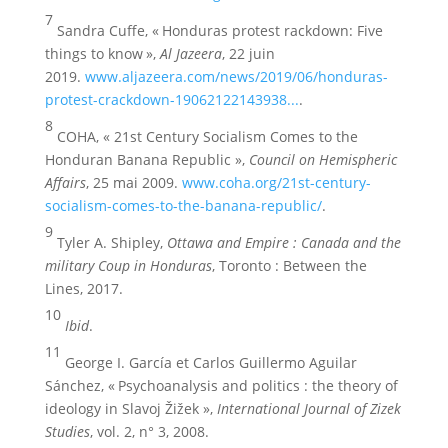
7
Sandra Cuffe, « Honduras protest rackdown: Five
things to know »,
Al Jazeera
, 22 juin
2019.
www.aljazeera.com/news/2019/06/honduras-
protest-crackdown-19062122143938...
.
8
COHA, « 21st Century Socialism Comes to the
Honduran Banana Republic »,
Council on Hemispheric
Affairs
, 25 mai 2009.
www.coha.org/21st-century-
socialism-comes-to-the-banana-republic/
.
9
Tyler A. Shipley,
Ottawa and Empire : Canada and the
military Coup in Honduras
, Toronto : Between the
Lines, 2017.
10
Ibid
.
11
George I. García et Carlos Guillermo Aguilar
Sánchez, « Psychoanalysis and politics : the theory of
ideology in Slavoj Žižek »,
International Journal of Zizek
Studies
, vol. 2, n° 3, 2008.