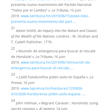
presenta nuevo movimiento del Partido Nacional
“Todos por el Cambio” »,
La Tribuna
, 15 juin
2019.
www.latribuna.hn/2019/06/15/pepe-lobo-
presenta-nuevo-movimiento-del-part...
.
21
Adam Smith,
An Inquiry into the Nature and Causes
of the Wealth of the Nations
, Londres : W. Strahan and
T. Cadell Publisher, 1776.
22
« Reunión de emergencia para buscar el rescate
de Hondutel »,
La Tribuna
, 16 juin
2019.
www.latribuna.hn/2019/06/16/reunion-de-
emergencia-para-buscar-el-rescate...
.
23
« 2,600 hondureños piden asilo en España »,
La
Prensa
, 16 juin
2019.
www.laprensa.hn/honduras/1293836-
410/2600-hondurenos-piden-asilo-espana-...
.
24
John Holman, « Migrant Caravan : Hundreds using
secret convoys »,
Al Jazeera
, 14 juin