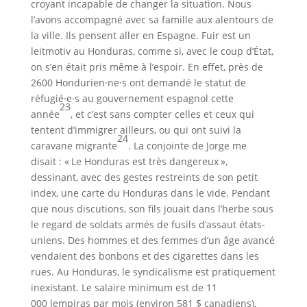
croyant incapable de changer la situation. Nous
l’avons accompagné avec sa famille aux alentours de
la ville. Ils pensent aller en Espagne. Fuir est un
leitmotiv au Honduras, comme si, avec le coup d’État,
on s’en était pris même à l’espoir. En effet, près de
2600 Hondurien·ne·s ont demandé le statut de
réfugié·e·s au gouvernement espagnol cette
23
année
, et c’est sans compter celles et ceux qui
tentent d’immigrer ailleurs, ou qui ont suivi la
24
caravane migrante
. La conjointe de Jorge me
disait : « Le Honduras est très dangereux »,
dessinant, avec des gestes restreints de son petit
index, une carte du Honduras dans le vide. Pendant
que nous discutions, son fils jouait dans l’herbe sous
le regard de soldats armés de fusils d’assaut états-
uniens. Des hommes et des femmes d’un âge avancé
vendaient des bonbons et des cigarettes dans les
rues. Au Honduras, le syndicalisme est pratiquement
inexistant. Le salaire minimum est de 11
000 lempiras par mois (environ 581 $ canadiens),