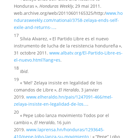
Honduras »,
Honduras Weekly
, 29 mai 2011.
web.archive.org/web/20110601165325/http:/
www.ho
ndurasweekly.com/national/3758-zelaya-ends-self-
exile-and-returns-...
.
17
Sílvia Alvarez, « El Partido Libre es el nuevo
instrumento de lucha de la resistencia hondureña »,
31 octobre 2011.
www.albatv.org/El-Partido-Libre-es-
el-nuevo.html?lang=es
.
18
Ibid
.
19
« 'Mel' Zelaya insiste en legalidad de los
comandos de Libre »,
El Heraldo
, 3 janvier
2019.
www.elheraldo.hn/pais/1247091-466/mel-
zelaya-insiste-en-legalidad-de-los...
.
20
« Pepe Lobo lanza movimiento Todos por el
cambio »,
El Heraldo
, 16 juin
2019.
www.laprensa.hn/honduras/1293645-
410/pepe-lobo-lanza-su-movimiento
; « “Pepe” Lobo