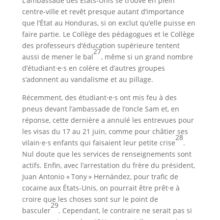
L’ambassade des États-Unis se trouve en plein
centre-ville et revêt presque autant d’importance
que l’État au Honduras, si on exclut qu’elle puisse en
faire partie. Le Collège des pédagogues et le Collège
des professeurs d’éducation supérieure tentent
27
aussi de mener le bal
, même si un grand nombre
d’étudiant·e·s en colère et d’autres groupes
s’adonnent au vandalisme et au pillage.
Récemment, des étudiant·e·s ont mis feu à des
pneus devant l’ambassade de l’oncle Sam et, en
réponse, cette dernière a annulé les entrevues pour
les visas du 17 au 21 juin, comme pour châtier ses
28
vilain·e·s enfants qui faisaient leur petite crise
.
Nul doute que les services de renseignements sont
actifs. Enfin, avec l’arrestation du frère du président,
Juan Antonio « Tony » Hernández, pour trafic de
cocaïne aux États-Unis, on pourrait être prêt·e à
croire que les choses sont sur le point de
29
basculer
. Cependant, le contraire ne serait pas si