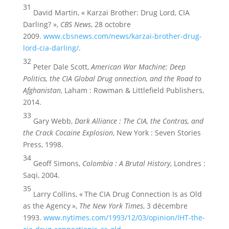
31
David Martin, « Karzai Brother: Drug Lord, CIA
Darling? »,
CBS News
, 28 octobre
2009.
www.cbsnews.com/news/karzai-brother-drug-
lord-cia-darling/
.
32
Peter Dale Scott,
American War Machine: Deep
Politics, the CIA Global Drug onnection, and the Road to
Afghanistan
, Laham : Rowman & Littlefield Publishers,
2014.
33
Gary Webb,
Dark Alliance : The CIA, the Contras, and
the Crack Cocaine Explosion
, New York : Seven Stories
Press, 1998.
34
Geoff Simons,
Colombia : A Brutal History
, Londres :
Saqi, 2004.
35
Larry Collins, « The CIA Drug Connection Is as Old
as the Agency »,
The New York Times
, 3 décembre
1993.
www.nytimes.com/1993/12/03/opinion/IHT-the-