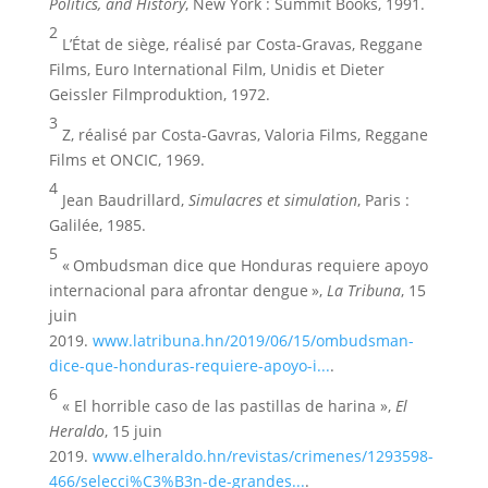
Politics, and History
, New York : Summit Books, 1991.
2
L’État de siège, réalisé par Costa-Gravas, Reggane
Films, Euro International Film, Unidis et Dieter
Geissler Filmproduktion, 1972.
3
Z, réalisé par Costa-Gavras, Valoria Films, Reggane
Films et ONCIC, 1969.
4
Jean Baudrillard,
Simulacres et simulation
, Paris :
Galilée, 1985.
5
« Ombudsman dice que Honduras requiere apoyo
internacional para afrontar dengue »,
La Tribuna
, 15
juin
2019.
www.latribuna.hn/2019/06/15/ombudsman-
dice-que-honduras-requiere-apoyo-i...
.
6
« El horrible caso de las pastillas de harina »,
El
Heraldo
, 15 juin
2019.
www.elheraldo.hn/revistas/crimenes/1293598-
466/selecci%C3%B3n-de-grandes...
.