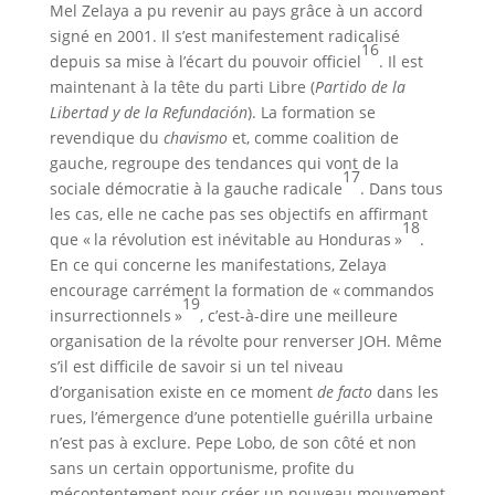
Mel Zelaya a pu revenir au pays grâce à un accord
signé en 2001. Il s’est manifestement radicalisé
16
depuis sa mise à l’écart du pouvoir officiel
. Il est
maintenant à la tête du parti Libre (
Partido de la
Libertad y de la Refundación
). La formation se
revendique du
chavismo
et, comme coalition de
gauche, regroupe des tendances qui vont de la
17
sociale démocratie à la gauche radicale
. Dans tous
les cas, elle ne cache pas ses objectifs en affirmant
18
que « la révolution est inévitable au Honduras »
.
En ce qui concerne les manifestations, Zelaya
encourage carrément la formation de « commandos
19
insurrectionnels »
, c’est-à-dire une meilleure
organisation de la révolte pour renverser JOH. Même
s’il est difficile de savoir si un tel niveau
d’organisation existe en ce moment
de facto
dans les
rues, l’émergence d’une potentielle guérilla urbaine
n’est pas à exclure. Pepe Lobo, de son côté et non
sans un certain opportunisme, profite du
mécontentement pour créer un nouveau mouvement