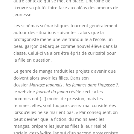
autre contexte qui se met en place. L'héroïne de
l’œuvre va plutôt faire face aux aléas des amours de
jeunesse.
Les schémas scénaristiques tournent généralement
autour des situations suivantes : alors que la
protagoniste mène une vie tranquille à l’école, un
beau garçon débarque comme nouvel élève dans la
classe. Celui-ci va alors être épris de curiosité pour
la fille en question.
Ce genre de manga traduit les projets d’avenir que
doivent alors avoir les filles. Dans son
dossier
Mariage japonais : les femmes dans l’impasse ?
,
le webzine
Journal du Japon
révèle ceci : « les
hommes ont […] moins de pression, mais les
femmes, elles, sont toujours assez mal considérées
lorsqu’elles ne se marient pas. » Par conséquent, on
peut deviner que la fiction, du moins avec les
mangas, prépare les jeunes filles à leur réalité
sociale, c’est-à-dire l’appui d’un second protagoniste