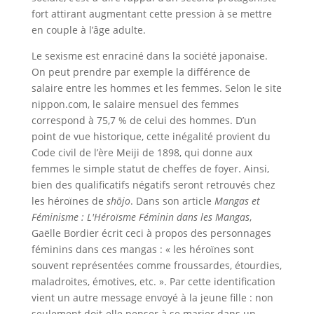
fort attirant augmentant cette pression à se mettre
en couple à l’âge adulte.
Le sexisme est enraciné dans la société japonaise.
On peut prendre par exemple la différence de
salaire entre les hommes et les femmes. Selon le site
nippon.com, le salaire mensuel des femmes
correspond à 75,7 % de celui des hommes. D’un
point de vue historique, cette inégalité provient du
Code civil de l’ère Meiji de 1898, qui donne aux
femmes le simple statut de cheffes de foyer. Ainsi,
bien des qualificatifs négatifs seront retrouvés chez
les héroïnes de
shōjo
. Dans son article
Mangas et
Féminisme : L'Héroïsme Féminin dans les Mangas
,
Gaëlle Bordier écrit ceci à propos des personnages
féminins dans ces mangas : « les héroïnes sont
souvent représentées comme froussardes, étourdies,
maladroites, émotives, etc. ». Par cette identification
vient un autre message envoyé à la jeune fille : non
seulement doit-elle penser à se marier dans un