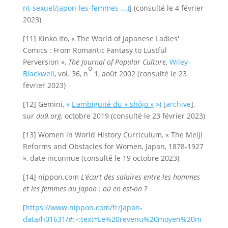
nt-sexuel/japon-les-femmes-...)
] (consulté le 4 février
2023)
[11] Kinko Ito, « The World of Japanese Ladies'
Comics : From Romantic Fantasy to Lustful
Perversion »,
The Journal of Popular Culture
,
Wiley-
o
Blackwell
, vol. 36, n
1,‎ août 2002 (consulté le 23
février 2023)
[12] Gemini,
«
L’ambiguïté du « shôjo »
»)
[
archive
],
sur
du9.org
, octobre 2019 (consulté le 23 février 2023)
[13] Women in World History Curriculum, « The Meiji
Reforms and Obstacles for Women, Japan, 1878-1927
», date inconnue (consulté le 19 octobre 2023)
[14] nippon.com
L’écart des salaires entre les hommes
et les femmes au Japon : où en est-on ?
[
https://www.nippon.com/fr/japan-
data/h01631/#:~:text=Le%20revenu%20moyen%20m