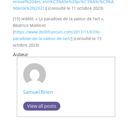
ensuel%20des,'ann%C3%A9e%20pr%C3%A9c%C3%A
9dente%20(2021)
] (consulté le 11 octobre 2023)
[15] ledélit, « La paradoxe de la valeur de l’art »,
Béatrice Malleret
[
https://www.delitfrancais.com/2017/11/07/le-
paradoxe-de-la-valeur-de-lart/
] (consulté le 13
octobre 2023)
Auteur
Samuel Brien
View all posts