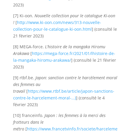
2023)
[7] Ki-oon.
Nouvelle collection pour le catalogue Ki-oon
!
[
http://www.ki-oon.com/news/313-nouvelle-
collection-pour-le-catalogue-ki-oon.html
] (consulté le
21 février 2023)
[8] MEGA-force.
L’histoire de la mangaka Hiromu
Arakawa
[
https://mega-force.fr/2021/01/lhistoire-de-
la-mangaka-hiromu-arakawa/
] (consulté le 21 février
2023)
[9] rtbf.be.
Japon: sanction contre le harcèlement moral
des femmes au
travail
[
https://www.rtbf.be/article/japon-sanctions-
contre-le-harcelement-moral-...)
] (consulté le 4
février 2023)
[10] franceinfo.
Japon : les femmes à la merci des
frotteurs dans le
métro
[
https://www.francetvinfo.fr/societe/harceleme