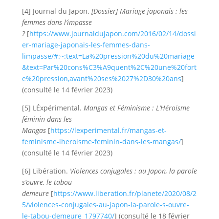
[4] Journal du Japon.
[Dossier] Mariage japonais : les
femmes dans l’impasse
?
[
https://www.journaldujapon.com/2016/02/14/dossi
er-mariage-japonais-les-femmes-dans-
limpasse/#:~:text=La%20pression%20du%20mariage
&text=Par%20cons%C3%A9quent%2C%20une%20fort
e%20pression,avant%20ses%2027%2D30%20ans
]
(consulté le 14 février 2023)
[5] LÉxpérimental.
Mangas et Féminisme : L’Héroïsme
féminin dans les
Mangas
[
https://lexperimental.fr/mangas-et-
feminisme-lheroisme-feminin-dans-les-mangas/
]
(consulté le 14 février 2023)
[6] Libération.
Violences conjugales : au Japon, la parole
s’ouvre, le tabou
demeure
[
https://www.liberation.fr/planete/2020/08/2
5/violences-conjugales-au-japon-la-parole-s-ouvre-
le-tabou-demeure_1797740/
] (consulté le 18 février