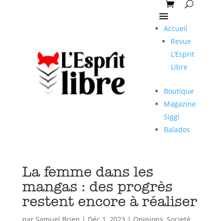
Accueil
Revue
L’Esprit
Libre
Boutique
Magazine
Siggi
Balados
La femme dans les
mangas : des progrès
restent encore à réaliser
par
Samuel Brien
|
Déc 1, 2023
|
Opinions
,
Societé