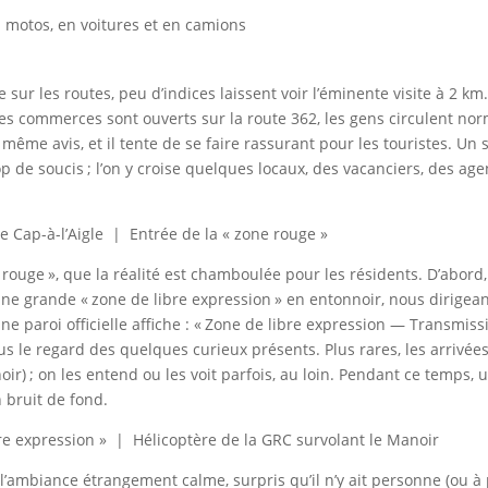
 à motos, en voitures et en camions
 sur les routes, peu d’indices laissent voir l’éminente visite à 2 k
 Les commerces sont ouverts sur la route 362, les gens circulent no
u même avis, et il tente de se faire rassurant pour les touristes. U
p de soucis ; l’on y croise quelques locaux, des vacanciers, des ag
e Cap-à-l’Aigle | Entrée de la « zone rouge »
e rouge », que la réalité est chamboulée pour les résidents. D’abord, 
ne grande « zone de libre expression » en entonnoir, nous dirigean
une paroi officielle affiche : « Zone de libre expression — Transmis
ous le regard des quelques curieux présents. Plus rares, les arrivé
ir) ; on les entend ou les voit parfois, au loin. Pendant ce temps, 
 bruit de fond.
re expression » | Hélicoptère de la GRC survolant le Manoir
 l’ambiance étrangement calme, surpris qu’il n’y ait personne (ou à