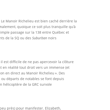
m. Le Manoir Richelieu est bien caché derrière la
rmalement, quoique ce soit plus tranquille qu’à
n simple passage sur la 138 entre Québec et
ents de la SQ ou des
Suburban
noirs
il est difficile de ne pas apercevoir la clôture
t en réalité tout droit vers un immense (et
sion en direct au Manoir Richelieu ». Des
es ou départs de notables se font depuis
un hélicoptère de la GRC survole
 peu près) pour manifester. Elizabeth,