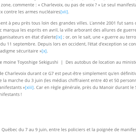
 zone, commente : « Charlevoix, ou pas de voix ? » Le seul manifes
ix contre les armes nucléaires
[vii]
.
nt à peu près tous loin des grandes villes. L’année 2001 fut sans 
qua les esprits en avril, la ville arborant des allures de guerre
ganisateurs en état d’alerte
[ix]
; or, on le sait, une « guerre au te
du 11 septembre. Depuis lors en occident, l’état d’exception se co
radigme sécuritaire »
[x]
.
e moine Toyoshige Sekigushi | Des autobus de location au minist
de Charlevoix durant ce G7 est peut-être simplement qu’en définitive
 de la marche du 3 juin (les médias chiffraient entre 40 et 50 person
nifestants »
[xiii]
. Car en règle générale, près du Manoir durant le 
nifestants !
à Québec du 7 au 9 juin, entre les policiers et la poignée de manifes