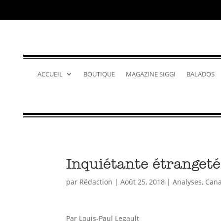
ACCUEIL
BOUTIQUE
MAGAZINE SIGGI
BALADOS
Inquiétante étrangeté
par
Rédaction
|
Août 25, 2018
|
Analyses
,
Can
Par Louis-Paul Legault