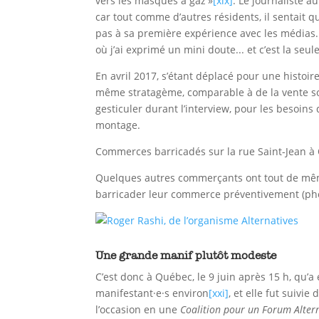
vers les masques à gaz »
[xix]
. Le journaliste a
car tout comme d’autres résidents, il sentait que 
pas à sa première expérience avec les médias. 
où j’ai exprimé un mini doute... et c’est la seu
En avril 2017, s’étant déplacé pour une histoir
même stratagème, comparable à de la vente sous 
gesticuler durant l’interview, pour les besoins d
montage.
Commerces barricadés sur la rue Saint-Jean 
Quelques autres commerçants ont tout de même
barricader leur commerce préventivement (pho
Une grande manif plutôt modeste
C’est donc à Québec, le 9 juin après 15 h, qu’a
manifestant·e·s environ
[xxi]
, et elle fut suivi
l’occasion en une
Coalition pour un Forum Alter