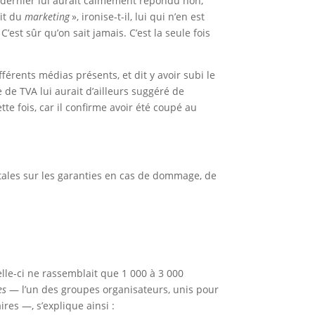
ce dernier lui aurait calmement répondu non,
ait du
marketing
», ironise-t-il, lui qui n’en est
C’est sûr qu’on sait jamais. C’est la seule fois
fférents médias présents, et dit y avoir subi le
 de TVA lui aurait d’ailleurs suggéré de
tte fois, car il confirme avoir été coupé au
tales sur les garanties en cas de dommage, de
elle-ci ne rassemblait que 1 000 à 3 000
es
— l’un des groupes organisateurs, unis pour
res —, s’explique ainsi :