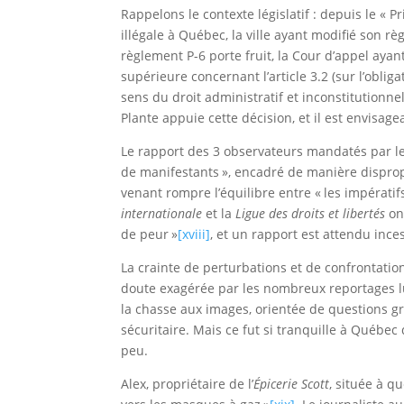
Rappelons le contexte législatif : depuis le « 
illégale à Québec, la ville ayant modifié son 
règlement P-6 porte fruit, la Cour d’appel ayant
supérieure concernant l’article 3.2 (sur l’obli
sens du droit administratif et inconstitutionne
Plante appuie cette décision, et il est envisag
Le rapport des 3 observateurs mandatés par le g
de manifestants », encadré de manière disproport
venant rompre l’équilibre entre « les impérati
internationale
et la
Ligue des droits et libertés
ont
de peur »
[xviii]
, et un rapport est attendu in
La crainte de perturbations et de confrontatio
doute exagérée par les nombreux reportages lu
la chasse aux images, orientée de questions gra
sécuritaire. Mais ce fut si tranquille à Québec 
peu.
Alex, propriétaire de l’
Épicerie Scott
, située à q