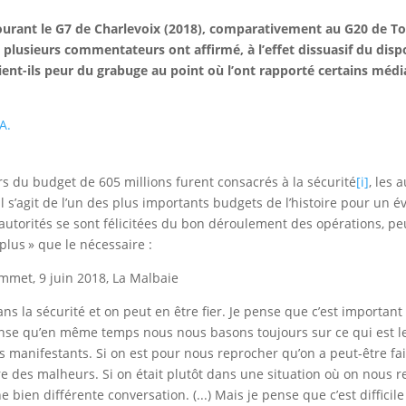
tourant le G7 de Charlevoix (2018), comparativement au G20 de
plusieurs commentateurs ont affirmé, à l’effet dissuasif du dispos
ient-ils peur du grabuge au point où l’ont rapporté certains médi
s du budget de 605 millions furent consacrés à la sécurité
[i]
, les 
 Il s’agit de l’un des plus importants budgets de l’histoire pour un
autorités se sont félicitées du bon déroulement des opérations, p
plus » que le nécessaire :
dans la sécurité et on peut en être fier. Je pense que c’est importa
ense qu’en même temps nous nous basons toujours sur ce qui est le p
es manifestants. Si on est pour nous reprocher qu’on a peut-être fai
e des malheurs. Si on était plutôt dans une situation où on nous repr
 bien différente conversation. (...) Mais je pense que c’est difficil