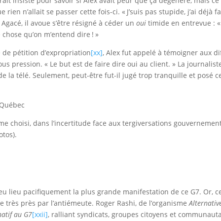
urait insisté pour savoir si Alex avait peur que ça dégénère, mais 
rien n’allait se passer cette fois-ci. « J’suis pas stupide, j’ai déjà f
Agacé, il avoue s’être résigné à céder un
oui
timide en entrevue : « 
le chose qu’on m’entend dire ! »
e de pétition d’expropriation
[xx]
, Alex fut appelé à témoigner aux di
pression. « Le but est de faire dire oui au client. » La journaliste
e la télé. Seulement, peut-être fut-il jugé trop tranquille et posé ce
à Québec
 choisi, dans l’incertitude face aux tergiversations gouvernemen
tos).
 eu lieu pacifiquement la plus grande manifestation de ce G7. Or, c
e de très près par l’antiémeute. Roger Rashi, de l’organisme
Alternativ
natif au G7
[xxii]
, ralliant syndicats, groupes citoyens et communautai