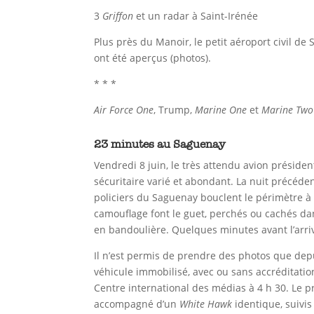
3
Griffon
et un radar à Saint-Irénée
Plus près du Manoir, le petit aéroport civil de
ont été aperçus (photos).
* * *
Air Force One
, Trump,
Marine One
et
Marine Two
23 minutes au Saguenay
Vendredi 8 juin, le très attendu avion préside
sécuritaire varié et abondant. La nuit précédent
policiers du Saguenay bouclent le périmètre à 
camouflage font le guet, perchés ou cachés dans
en bandoulière. Quelques minutes avant l’arri
Il n’est permis de prendre des photos que depui
véhicule immobilisé, avec ou sans accréditation
Centre international des médias à 4 h 30. Le p
accompagné d’un
White Hawk
identique, suivis