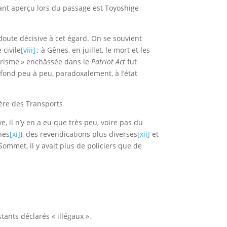
tant aperçu lors du passage est Toyoshige
doute décisive à cet égard. On se souvient
 civile
[viii]
; à Gênes, en juillet, le mort et les
rrorisme » enchâssée dans le
Patriot Act
fut
nfond peu à peu, paradoxalement, à l’état
ère des Transports
, il n’y en a eu que très peu, voire pas du
nes
[xi]
), des revendications plus diverses
[xii]
et
Sommet, il y avait plus de policiers que de
tants déclarés « illégaux ».