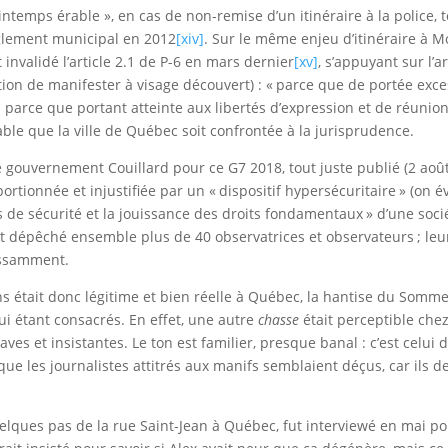
Printemps érable », en cas de non-remise d’un itinéraire à la polic
règlement municipal en 2012
[xiv]
. Sur le même enjeu d’itinéraire à M
 invalidé l’article 2.1 de P-6 en mars dernier
[xv]
, s’appuyant sur l
gation de manifester à visage découvert) : « parce que de portée exce
l parce que portant atteinte aux libertés d’expression et de réunion
eable que la ville de Québec soit confrontée à la jurisprudence.
ouvernement Couillard pour ce G7 2018, tout juste publié (2 août), 
ionnée et injustifiée par un « dispositif hypersécuritaire » (on évoq
fs de sécurité et la jouissance des droits fondamentaux » d’une soc
 dépêché ensemble plus de 40 observatrices et observateurs ; leur 
cessamment.
ns était donc légitime et bien réelle à Québec, la hantise du Somm
i étant consacrés. En effet, une autre
chasse
était perceptible che
ves et insistantes. Le ton est familier, presque banal : c’est celu
que les journalistes attitrés aux manifs semblaient déçus, car ils de
uelques pas de la rue Saint-Jean à Québec, fut interviewé en mai 