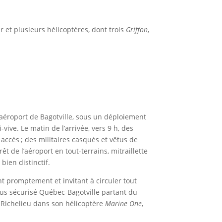
r et plusieurs hélicoptères, dont trois
Griffon
,
l’aéroport de Bagotville, sous un déploiement
vive. Le matin de l’arrivée, vers 9 h, des
accès ; des militaires casqués et vêtus de
t de l’aéroport en tout-terrains, mitraillette
ien distinctif.
nt promptement et invitant à circuler tout
obus sécurisé Québec-Bagotville partant du
r Richelieu dans son hélicoptère
Marine One
,