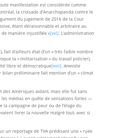
e, toute manifestation est considérée comme
ontréal, la croisade d’Anarchopanda contre le
’argument du jugement de 2016 de la Cour
ssive, étant déraisonnable et arbitraire au
 de manière injustifiée »
[xvi]
. L’administration
fait d’ailleurs état d’un « très faible nombre
ue la « militarisation » du travail policier),
iété libre et démocratique
[xvii]
.
Amnistie
bilan préliminaire fait mention d’un « climat
et des Amériques aidant, mais elle fut sans
z les médias en quête de sensations fortes —
i de la campagne de peur ou de l’éloge du
vaient livrer la nouvelle malgré tout, avec si
pour un reportage de TVA prédisant une « ruée