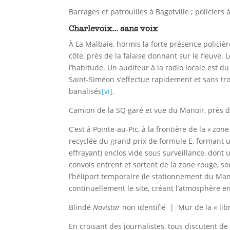
Barrages et patrouilles à Bagotville ; policiers
Charlevoix... sans voix
À La Malbaie, hormis la forte présence policière
côte, près de la falaise donnant sur le fleuve.
l’habitude. Un auditeur à la radio locale est d
Saint-Siméon s’effectue rapidement et sans tro
banalisés
[vi]
.
Camion de la SQ garé et vue du Manoir, près d
C’est à Pointe-au-Pic, à la frontière de la « zon
recyclée du grand prix de formule E, formant u
effrayant) enclos vide sous surveillance, dont 
convois entrent et sortent de la zone rouge, s
l’héliport temporaire (le stationnement du Mano
continuellement le site, créant l’atmosphère en
Blindé
Navistar
non identifié | Mur de la « lib
En croisant des journalistes, tous discutent de