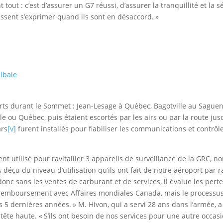
tout : c’est d’assurer un G7 réussi, d’assurer la tranquillité et la s
uissent s’exprimer quand ils sont en désaccord. »
orts durant le Sommet : Jean-Lesage à Québec, Bagotville au Saguen
ille ou Québec, puis étaient escortés par les airs ou par la route ju
ars
[v]
furent installés pour fiabiliser les communications et contrô
nt utilisé pour ravitailler 3 appareils de surveillance de la GRC, 
déçu du niveau d’utilisation qu’ils ont fait de notre aéroport par ra
 donc sans les ventes de carburant et de services, il évalue les perte
 remboursement avec Affaires mondiales Canada, mais le processus 
s 5 dernières années. » M. Hivon, qui a servi 28 ans dans l’armée, 
ête haute. « S’ils ont besoin de nos services pour une autre occasio