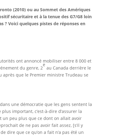
 Toronto (2010) ou au Sommet des Amériques
itif sécuritaire et à la tenue des G7/G8 loin
as ? Voici quelques pistes de réponses en
autorités ont annoncé mobiliser entre 8 000 et
e
 événement du genre, 2
au Canada derrière le
eu après que le Premier ministre Trudeau se
nt dans une démocratie que les gens sentent la
lus important, c’est-à-dire d’assurer la
t un peu plus que ce dont on allait avoir
ochait de ne pas avoir fait assez, [s’il y
e de dire que ce qu’on a fait n’a pas été un