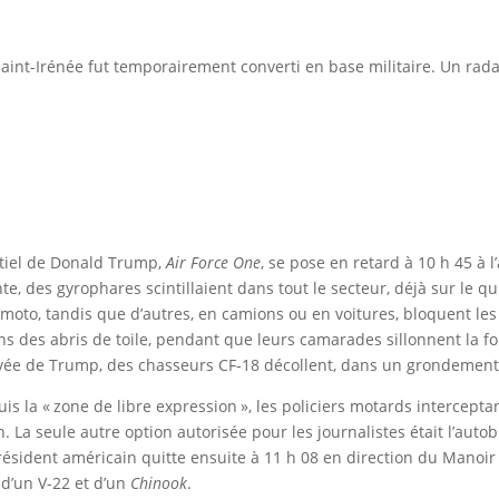
 Saint-Irénée fut temporairement converti en base militaire. Un rada
ntiel de Donald Trump,
Air Force One
, se pose en retard à 10 h 45 à 
e, des gyrophares scintillaient dans tout le secteur, déjà sur le qui-
moto, tandis que d’autres, en camions ou en voitures, bloquent les 
 des abris de toile, pendant que leurs camarades sillonnent la forê
vée de Trump, des chasseurs CF-18 décollent, dans un grondement b
s la « zone de libre expression », les policiers motards intercepta
. La seule autre option autorisée pour les journalistes était l’aut
résident américain quitte ensuite à 11 h 08 en direction du Manoi
 d’un V-22 et d’un
Chinook
.