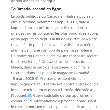
de son ascension politique.
Le Canada, second en ligne
Le poids politique du Canada en Haïti ne pourrait
être surestimé, notamment depuis 2003, date à
laquelle l’ancien président Jean-Bertrand Aristide –
une des figures politiques les plus populaires auprès
de sa population depuis la fin de la dictature – a été
renversé. Un putsch qui avait été discuté et même
planifié par « une coalition de pays rassemblée à
l’initiative du Canada » lors d’« une rencontre secrète
[qui] s’est tenue à Ottawa et sur les bords du lac
Meech, dans le parc de la Gatineau », comme le
racontait dans ses pages le magazine l
’Actualité
, le
15 mars 2003
[xi]
. Premier président élu de la
République d’Haïti, Aristide avait entre autres doublé
le salaire minimum et dissout l’armée, détestée à
l’époque
[xii]
. Guère satisfaite de son approche, la
communauté internationale a procédé, brandissant
le concept onusien de « responsabilité de protéger »,