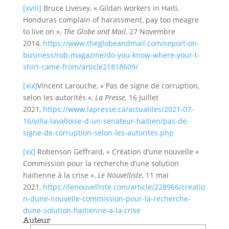
[xviii]
Bruce Livesey, « Gildan workers in Haiti,
Honduras complain of harassment, pay too meagre
to live on »,
The Globe and Mail
, 27 Novembre
2014,
https://www.theglobeandmail.com/report-on-
business/rob-magazine/do-you-know-where-your-t-
shirt-came-from/article21818609/
[xix]
Vincent Larouche, « Pas de signe de corruption,
selon les autorités »,
La Presse,
16 Juillet
2021,
https://www.lapresse.ca/actualites/2021-07-
16/villa-lavalloise-d-un-senateur-haitien/pas-de-
signe-de-corruption-selon-les-autorites.php
[xx]
Robenson Geffrard, « Création d’une nouvelle «
Commission pour la recherche d’une solution
haïtienne à la crise »,
Le Nouvelliste
, 11 mai
2021,
https://lenouvelliste.com/article/228966/creatio
n-dune-nouvelle-commission-pour-la-recherche-
dune-solution-haitienne-a-la-crise
Auteur