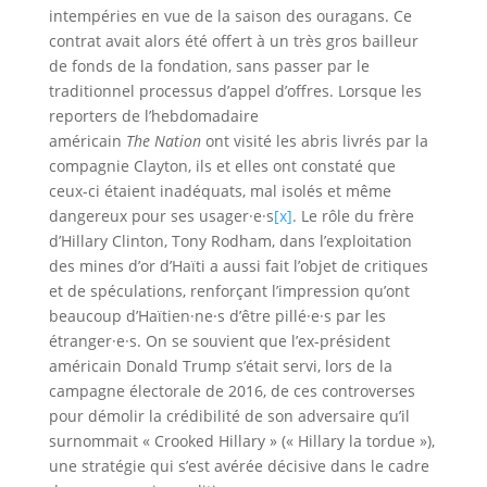
intempéries en vue de la saison des ouragans. Ce
contrat avait alors été offert à un très gros bailleur
de fonds de la fondation, sans passer par le
traditionnel processus d’appel d’offres. Lorsque les
reporters de l’hebdomadaire
américain
The
Nation
ont visité les abris livrés par la
compagnie Clayton, ils et elles ont constaté que
ceux-ci étaient inadéquats, mal isolés et même
dangereux pour ses usager·e·s
[x]
. Le rôle du frère
d’Hillary Clinton, Tony Rodham, dans l’exploitation
des mines d’or d’Haïti a aussi fait l’objet de critiques
et de spéculations, renforçant l’impression qu’ont
beaucoup d’Haïtien·ne·s d’être pillé·e·s par les
étranger·e·s. On se souvient que l’ex-président
américain Donald Trump s’était servi, lors de la
campagne électorale de 2016, de ces controverses
pour démolir la crédibilité de son adversaire qu’il
surnommait « Crooked Hillary » (« Hillary la tordue »),
une stratégie qui s’est avérée décisive dans le cadre