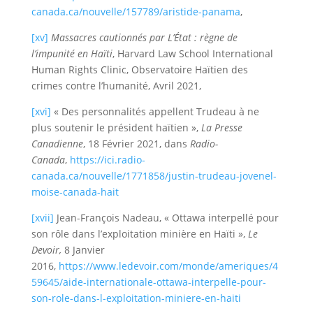
canada.ca/nouvelle/157789/aristide-panama
,
[xv]
Massacres cautionnés par L’État : règne de
l’impunité en Haïti
, Harvard Law School International
Human Rights Clinic, Observatoire Haïtien des
crimes contre l’humanité, Avril 2021,
[xvi]
« Des personnalités appellent Trudeau à ne
plus soutenir le président haïtien »,
La Presse
Canadienne
, 18 Février 2021, dans
Radio-
Canada
,
https://ici.radio-
canada.ca/nouvelle/1771858/justin-trudeau-jovenel-
moise-canada-hait
[xvii]
Jean-François Nadeau, « Ottawa interpellé pour
son rôle dans l’exploitation minière en Haïti »,
Le
Devoir,
8 Janvier
2016,
https://www.ledevoir.com/monde/ameriques/4
59645/aide-internationale-ottawa-interpelle-pour-
son-role-dans-l-exploitation-miniere-en-haiti