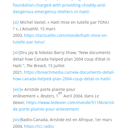
foundation-charged-with-providing-shoddy-and-
dangerous-emergency-shelters-in-haiti/
[xi]
Michel Vastel, « Haïti mise en tutelle par l’ONU
? »,
L’Actualité
, 15 mars
2003,
https://lactualite.com/monde/haiti-mise-en-
tutelle-par-lonu/
[xii]
Dru Jay & Nikolas Barry-Shaw, “New documents
detail how Canada helped plan 2004 coup d’état in
Haiti ”,
The Breach
, 15 Juillet
2021,
https://breachmedia.ca/new-documents-detail-
how-canada-helped-plan-2004-coup-detat-in-haiti/
[xiii]
« Aristide porte plainte pour
er
enlèvement »,
Reuters
, 1
Avril 2004, dans
Le
Devoir,
https://www.ledevoir.com/monde/51186/aristi
de-porte-plainte-pour-enlevement
[xiv]
Radio-Canada, Aristide est en Afrique, 1er mars
2004,
https://ici.radio-