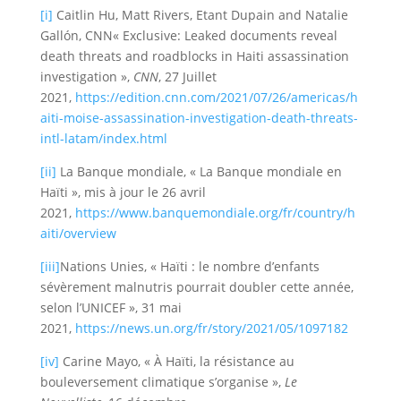
[i]
Caitlin Hu, Matt Rivers, Etant Dupain and Natalie
Gallón, CNN« Exclusive: Leaked documents reveal
death threats and roadblocks in Haiti assassination
investigation »,
CNN
, 27 Juillet
2021,
https://edition.cnn.com/2021/07/26/americas/h
aiti-moise-assassination-investigation-death-threats-
intl-latam/index.html
[ii]
La Banque mondiale, « La Banque mondiale en
Haïti », mis à jour le 26 avril
2021,
https://www.banquemondiale.org/fr/country/h
aiti/overview
[iii]
Nations Unies, « Haïti : le nombre d’enfants
sévèrement malnutris pourrait doubler cette année,
selon l’UNICEF », 31 mai
2021,
https://news.un.org/fr/story/2021/05/1097182
[iv]
Carine Mayo, « À Haïti, la résistance au
bouleversement climatique s’organise »,
Le