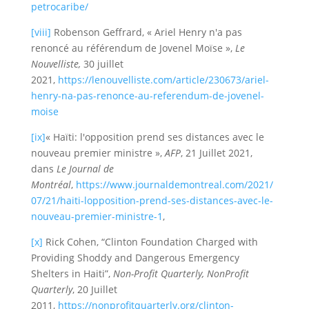
petrocaribe/
[viii]
Robenson Geffrard, « Ariel Henry n'a pas
renoncé au référendum de Jovenel Moïse »,
Le
Nouvelliste,
30 juillet
2021,
https://lenouvelliste.com/article/230673/ariel-
henry-na-pas-renonce-au-referendum-de-jovenel-
moise
[ix]
« Haïti: l'opposition prend ses distances avec le
nouveau premier ministre »,
AFP
, 21 Juillet 2021,
dans
Le Journal de
Montréal
,
https://www.journaldemontreal.com/2021/
07/21/haiti-lopposition-prend-ses-distances-avec-le-
nouveau-premier-ministre-1
,
[x]
Rick Cohen, “Clinton Foundation Charged with
Providing Shoddy and Dangerous Emergency
Shelters in Haiti”,
Non-Profit Quarterly, NonProfit
Quarterly
, 20 Juillet
2011,
https://nonprofitquarterly.org/clinton-