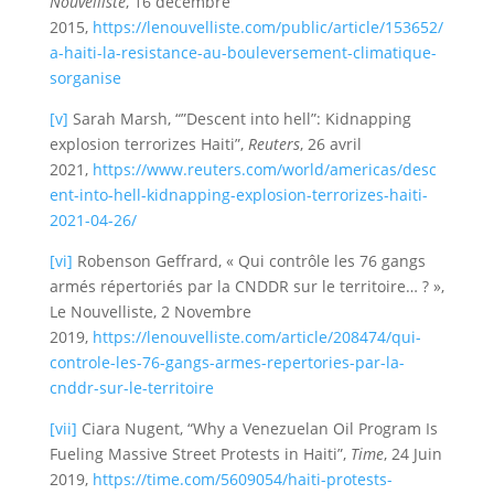
Nouvelliste
, 16 décembre
2015,
https://lenouvelliste.com/public/article/153652/
a-haiti-la-resistance-au-bouleversement-climatique-
sorganise
[v]
Sarah Marsh, “”Descent into hell”: Kidnapping
explosion terrorizes Haiti”,
Reuters
, 26 avril
2021,
https://www.reuters.com/world/americas/desc
ent-into-hell-kidnapping-explosion-terrorizes-haiti-
2021-04-26/
[vi]
Robenson Geffrard, « Qui contrôle les 76 gangs
armés répertoriés par la CNDDR sur le territoire… ? »,
Le Nouvelliste, 2 Novembre
2019,
https://lenouvelliste.com/article/208474/qui-
controle-les-76-gangs-armes-repertories-par-la-
cnddr-sur-le-territoire
[vii]
Ciara Nugent, “Why a Venezuelan Oil Program Is
Fueling Massive Street Protests in Haiti”,
Time
, 24 Juin
2019,
https://time.com/5609054/haiti-protests-