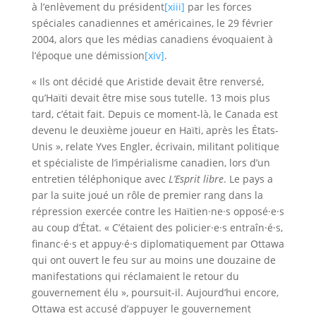
à l’enlèvement du président
[xiii]
par les forces
spéciales canadiennes et américaines, le 29 février
2004, alors que les médias canadiens évoquaient à
l’époque une démission
[xiv]
.
« Ils ont décidé que Aristide devait être renversé,
qu’Haïti devait être mise sous tutelle. 13 mois plus
tard, c’était fait. Depuis ce moment-là, le Canada est
devenu le deuxième joueur en Haïti, après les États-
Unis », relate Yves Engler, écrivain, militant politique
et spécialiste de l’impérialisme canadien, lors d’un
entretien téléphonique avec
L’Esprit libre
. Le pays a
par la suite joué un rôle de premier rang dans la
répression exercée contre les Haïtien·ne·s opposé·e·s
au coup d’État. « C’étaient des policier·e·s entraîn·é·s,
financ·é·s et appuy·é·s diplomatiquement par Ottawa
qui ont ouvert le feu sur au moins une douzaine de
manifestations qui réclamaient le retour du
gouvernement élu », poursuit-il. Aujourd’hui encore,
Ottawa est accusé d’appuyer le gouvernement