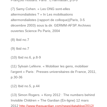
François Houtard. Paris : L’Harmattan, p.8-9
(7) Samy Cohen. « Les ONG sont-elles
altermondialistes ? » In Les mobilisations
altermondialistes (rapport de colloque)(Paris, 3-5
décembre 2003) sous la dir. GERMM-AFSP. Archives
ouvertes Science Po Paris, 2004
(8) Ibid no.7
(9) Ibid no.7
(10) Ibid no.6, p.8-9
(11) Sylvain Lefèvre. « Mobiliser les gens, mobiliser
l’argent » Paris : Presses universitaires de France, 2011,
p.30-36
(12) Ibid no.5, p.44
(13) Simon Rogers. « Kony 2012 : The numbers behind
Invisible Children » The Gardian (En-ligne) 12 mars
2012
http://www.theguardian.com/news/datablog/2012/