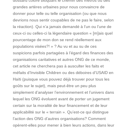
dossard coloré bloquant le chemin des métros ou des
grandes artères urbaines pour nous convaincre de
donner pour telle ou telle organisation (ou que nous
devrions nous sentir coupables de ne pas le faire, selon
la réaction). Qui n’a jamais demandé à l’un ou l’une de
ceux-ci ou celles-ci la légendaire question « [m]ais quel
pourcentage de mon don se rend réellement aux
populations visées?! » ? Au vu et au su de ces
suspicions parfois partagées à l’égard des finances des
organisations caritatives et autres ONG de ce monde,
cet article ne cherchera pas à ausculter les faits et
méfaits d’Invisible Children ou des déboires d’USAID en
Haïti (puisque vous pouvez déjà trouver pour tous les
goûts sur le sujet), mais peut-être un peu plus
simplement d’analyser l’environnement et l’univers dans
lequel les ONG évoluent avant de porter un jugement
certain sur la moralité de leur financement et de leur
applicabilité sur le « terrain ». Qu’est-ce qui distingue
l’action des ONG d’autres organisations? Comment
opèrent-elles pour mener à bien leurs actions, dans leur