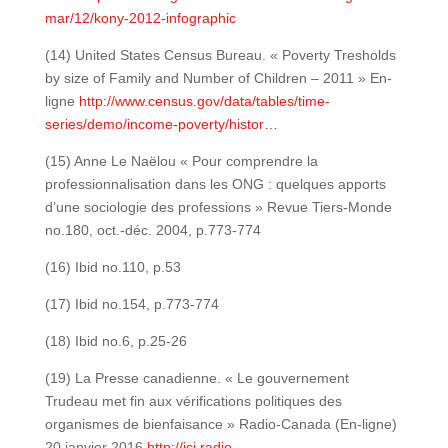
mar/12/kony-2012-infographic
(14) United States Census Bureau. « Poverty Tresholds
by size of Family and Number of Children – 2011 » En-
ligne
http://www.census.gov/data/tables/time-
series/demo/income-poverty/histor…
(15) Anne Le Naëlou « Pour comprendre la
professionnalisation dans les ONG : quelques apports
d’une sociologie des professions » Revue Tiers-Monde
no.180, oct.-déc. 2004, p.773-774
(16) Ibid no.110, p.53
(17) Ibid no.154, p.773-774
(18) Ibid no.6, p.25-26
(19) La Presse canadienne. « Le gouvernement
Trudeau met fin aux vérifications politiques des
organismes de bienfaisance » Radio-Canada (En-ligne)
20 janvier 2016
http://ici.radio-