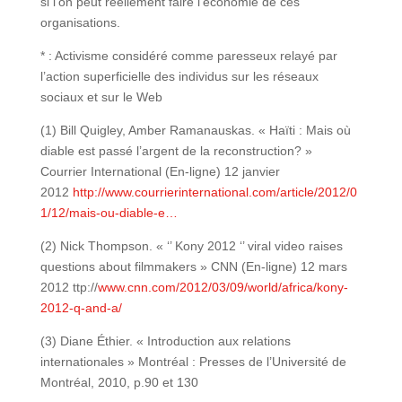
si l’on peut réellement faire l’économie de ces
organisations.
* : Activisme considéré comme paresseux relayé par
l’action superficielle des individus sur les réseaux
sociaux et sur le Web
(1) Bill Quigley, Amber Ramanauskas. « Haïti : Mais où
diable est passé l’argent de la reconstruction? »
Courrier International (En-ligne) 12 janvier
2012
http://www.courrierinternational.com/article/2012/0
1/12/mais-ou-diable-e…
(2) Nick Thompson. « ‘’ Kony 2012 ‘’ viral video raises
questions about filmmakers » CNN (En-ligne) 12 mars
2012 ttp://
www.cnn.com/2012/03/09/world/africa/kony-
2012-q-and-a/
(3) Diane Éthier. « Introduction aux relations
internationales » Montréal : Presses de l’Université de
Montréal, 2010, p.90 et 130